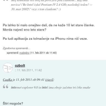
novica \"Bo Intel izdal Pentium IV 2.4 GHz naslednji teden? ::
30. mar 2002\" veze s tem clankom? :)
Pa lahko bi malo omejitev dali, da ne kaže 10 let stare članke.
Morda največ eno leto stare?
Pa tudi aplikacija za tolmačenje na iPhonu nima nič veze.
Zgodovina sprememb…
spremenil:
matejdro
(
11. feb 2011 ob 11:40
)
ozbolt
::
11. feb 2011, 11:42
CaqKa
je
11. feb 2011 ob 09:41
izjavil
:
inte
rnet explorer 9.0 in
inte
l ima oboje začetne tri črke enake
Štiri mogoče?