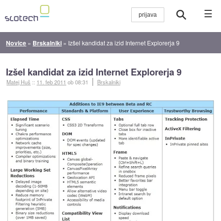
☰
Novice
»
Brskalniki
»
Izšel kandidat za izid Internet Explorerja 9
Izšel kandidat za izid Internet Explorerja 9
Matej Huš
::
11. feb 2011
ob 08:31
Brskalniki