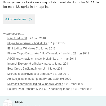
Končna verzija brskalnika naj bi bila nared do dogodka Mix11, ki
bo med 12. aprila in 14. aprila.
8 komentarjev
Preberite si še…
Izšel Firefox 58
::
23. jan 2018
Skype beta prispel v brskalnike
::
7. jun 2015
IE11 tudi za Windows 7
::
9. nov 2013
Firefox 7 opušča oznako "http://" v naslovni vrstici
::
28. jun 2011
ASCII-igra v naslovni vrstici brskalnika
::
14. mar 2011
Internet Explorer 9 prihaja v marcu
::
3. mar 2011
Beta Crysis 2 ušla na internet
::
13. feb 2011
Microsoftova skrivnostna prireditev
::
8. apr 2010
Aplikacija za tolmačenje na iPhonu
::
29. okt 2009
Microsoft spremenil izgled Windows Mobile
::
23. mar 2009
Bo Intel izdal Pentium IV 2.4 GHz naslednji teden?
::
30. mar 2002
Mipe