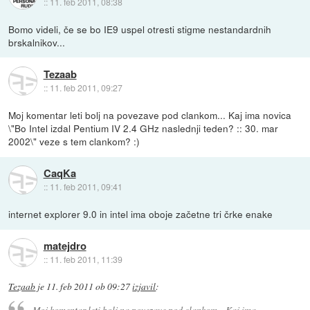
::
11. feb 2011, 08:38
Bomo videli, če se bo IE9 uspel otresti stigme nestandardnih
brskalnikov...
Tezaab
::
11. feb 2011, 09:27
Moj komentar leti bolj na povezave pod clankom... Kaj ima novica
\"Bo Intel izdal Pentium IV 2.4 GHz naslednji teden? :: 30. mar
2002\" veze s tem clankom? :)
CaqKa
::
11. feb 2011, 09:41
internet explorer 9.0 in intel ima oboje začetne tri črke enake
matejdro
::
11. feb 2011, 11:39
Tezaab
je
11. feb 2011 ob 09:27
izjavil
:
Moj komentar leti bolj na povezave pod clankom... Kaj ima