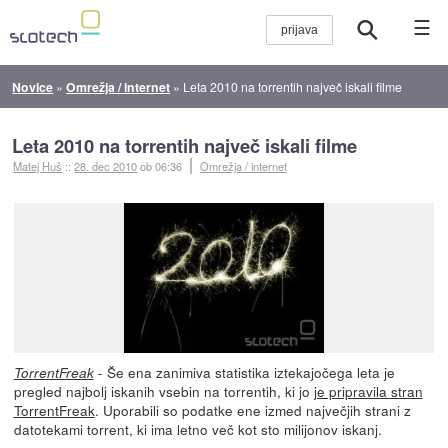
☰
Novice
»
Omrežja / internet
»
Leta 2010 na torrentih največ iskali filme
Leta 2010 na torrentih največ iskali filme
Matej Huš
::
28. dec 2010
ob 06:36
Omrežja / internet
- Še ena zanimiva statistika iztekajočega leta je
TorrentFreak
pregled najbolj iskanih vsebin na torrentih, ki jo
je pripravila stran
TorrentFreak
. Uporabili so podatke ene izmed največjih strani z
datotekami torrent, ki ima letno več kot sto milijonov iskanj.