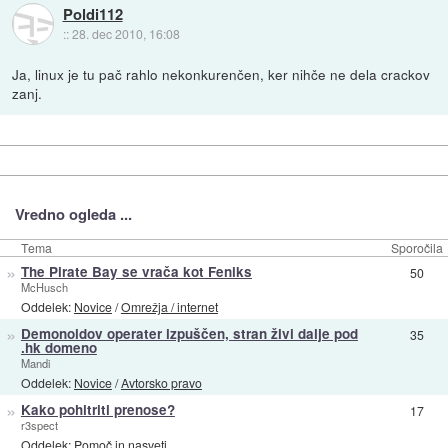
Poldi112
::
28. dec 2010, 16:08
Ja, linux je tu pač rahlo nekonkurenčen, ker nihče ne dela crackov
zanj.
Vredno ogleda ...
Tema
Sporočila
»
The Pirate Bay se vrača kot Feniks
50
McHusch
Oddelek:
Novice
/
Omrežja / internet
»
Demonoidov operater izpuščen, stran živi dalje pod
35
.hk domeno
Mandi
Oddelek:
Novice
/
Avtorsko pravo
»
Kako pohitriti prenose?
17
r3spect
Oddelek:
Pomoč in nasveti