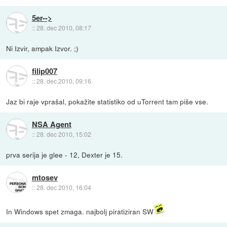
5er-->
::
28. dec 2010, 08:17
Ni Izvir, ampak Izvor. ;)
filip007
::
28. dec 2010, 09:16
Jaz bi raje vprašal, pokažite statistiko od uTorrent tam piše vse.
NSA Agent
::
28. dec 2010, 15:02
prva serija je glee - 12, Dexter je 15.
mtosev
::
28. dec 2010, 16:04
In Windows spet zmaga. najbolj piratiziran SW