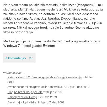
Na prvem mestu po iskalnih terminih je film Izvor (
), ki mu
Inception
sledi
. Na tretjem mestu je
, ki se seveda uporablja
Iron Man 2
2010
za iskanje novih filmov, na četrtem pa
. Med prvo deseterico
xxx
najdemo še filme Avatar, Jaz, baraba, Dvoboj titanov, oznako
za francosko vsebino,
za iskanje filmov z DVD-jev in
french
dvdrip
pa
. Nič kaj novega torej, najraje še vedno iščemo aktualne
porn
filme in pornografijo.
Med serijami je na prvem mestu Dexter, med programsko opremo
Windows 7 in med glasbo Eminem.
5 komentarjev
Preberite si še…
Kako je stran J. C. Penney goljufala v Googlovem iskanju
::
14. feb
2011
Avatar nesporni zmagovalec torrentov leta 2010
::
31. dec 2010
Bing bo hranil IP-je pol leta
::
20. jan 2010
Najbolj zaželeni Heroji
::
29. avg 2009
Deset najbolj piratiziranih iger
::
7. dec 2008