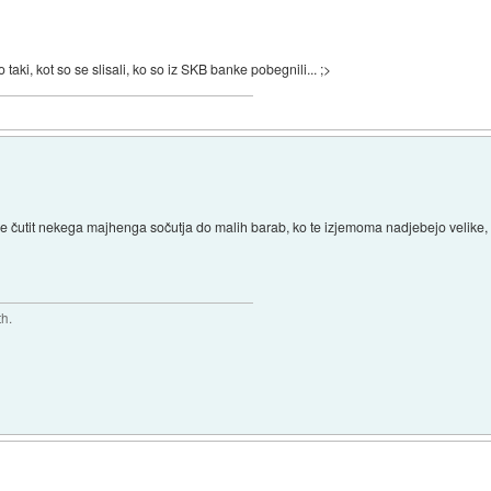
o taki, kot so se slisali, ko so iz SKB banke pobegnili... ;>
ne čutit nekega majhenga sočutja do malih barab, ko te izjemoma nadjebejo velike,
th.