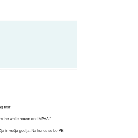
g first"
from the white house and MPAA."
ečja in večja godlja. Na koncu se bo PB