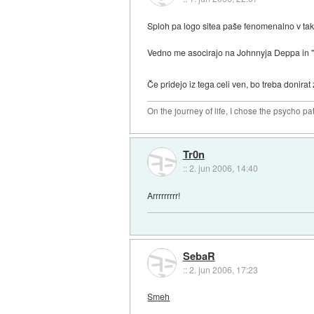
Sploh pa logo sitea paše fenomenalno v take
Vedno me asocirajo na Johnnyja Deppa in "Pi
Če pridejo iz tega celi ven, bo treba donira
On the journey of life, I chose the psycho pa
Tr0n
::
2. jun 2006, 14:40
Arrrrrrrrr!
SebaR
::
2. jun 2006, 17:23
Smeh