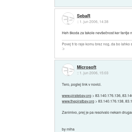
SebaR
::
1. jun 2006, 14:38
Heh škoda za takole nevšečnost ker fantje n
Povej ti to raje komu brez nog, da bo lahko sk
:>
Microsoft
::
1. jun 2006, 15:03
Tero, poglej link v novici.
www.piratebay.org
> 83.140.176.136, 83.14
www.thepiratbay.org
> 83.140.176.138, 83.
Zanimivo, prej je pa resolvalo nekam drug
by miha