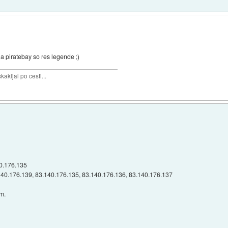
a piratebay so res legende ;)
akljal po cesti...
0.176.135
140.176.139, 83.140.176.135, 83.140.176.136, 83.140.176.137
am.