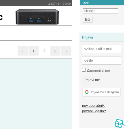
Išči:
Zadnje novice
Prijava
2
«
1
3
»
Zapomni si me
nov uporabnik
pozabili geslo?