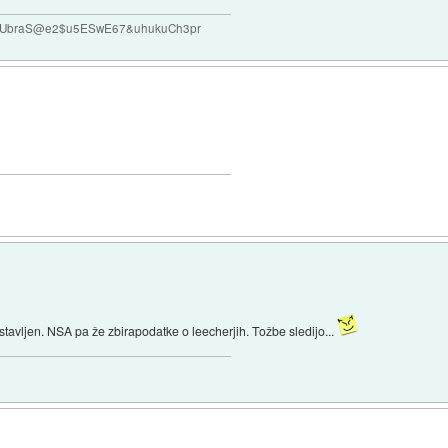
#VUbraS@e2$u5ESwE67&uhukuCh3pr
stavljen. NSA pa že zbirapodatke o leecherjih. Tožbe sledijo...