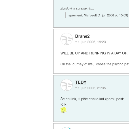
Zgodovina sprememb…
spremenil:
Microsoft
(
1. jun 2006 ob 15:09
)
Brane2
::
1. jun 2006, 19:23
WILL BE UP AND RUNNING IN A DAY OR 
On the journey of life, I chose the psycho pa
TEDY
::
1. jun 2006, 21:35
Še en link, ki piše enako kot zgornji post:
Klik