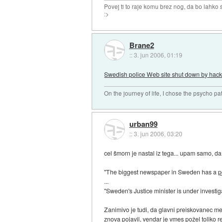
Povej ti to raje komu brez nog, da bo lahko sk
:>
Brane2
::
3. jun 2006, 01:19
Swedish police Web site shut down by hack
On the journey of life, I chose the psycho pa
urban99
::
3. jun 2006, 03:20
cel šmorn je nastal iz tega... upam samo, da
"The biggest newspaper in Sweden has a
p
...
"Sweden's Justice minister is under investi
Zanimivo je tudi, da glavni preiskovanec men
znova pojavil, vendar je vmes požel toliko r