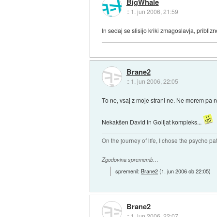
BigWhale
::
1. jun 2006, 21:59
In sedaj se slisijo kriki zmagoslavja, priblizn
Brane2
::
1. jun 2006, 22:05
To ne, vsaj z moje strani ne. Ne morem pa 
Nekakšen David in Golijat kompleks...
On the journey of life, I chose the psycho pa
Zgodovina sprememb…
spremenil:
Brane2
(
1. jun 2006 ob 22:05
)
Brane2
::
1. jun 2006, 22:07