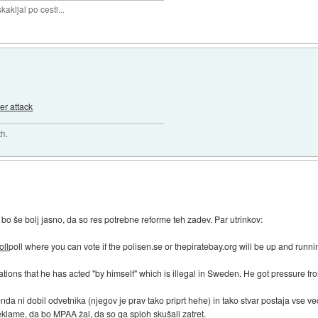
akljal po cesti...
er attack
th.
 bo še bolj jasno, da so res potrebne reforme teh zadev. Par utrinkov:
oll
poll where you can vote if the polisen.se or thepiratebay.org will be up and runnin
gations that he has acted "by himself" which is illegal in Sweden. He got pressure 
da ni dobil odvetnika (njegov je prav tako priprt hehe) in tako stvar postaja vse v
eklame, da bo MPAA žal, da so ga sploh skušali zatret.