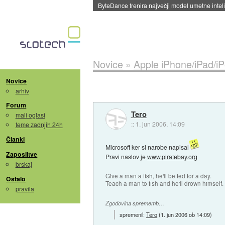
Spletne strani začele streči oglase za agente
Novice
»
Apple iPhone/iPad/i
Novice
arhiv
Forum
Tero
mali oglasi
::
1. jun 2006, 14:09
teme zadnjih 24h
Članki
Microsoft ker si narobe napisal
Zaposlitve
Pravi naslov je
www.piratebay.org
brskaj
Give a man a fish, he'll be fed for a day.
Ostalo
Teach a man to fish and he'll drown himself.
pravila
Zgodovina sprememb…
spremenil:
Tero
(
1. jun 2006 ob 14:09
)