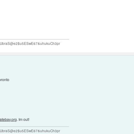
#VUbraS@e2$u5ESwE67&uhukuCh3pr
oronto
atebay.org
. Im out!
#VUbraS@e2$u5ESwE67&uhukuCh3pr