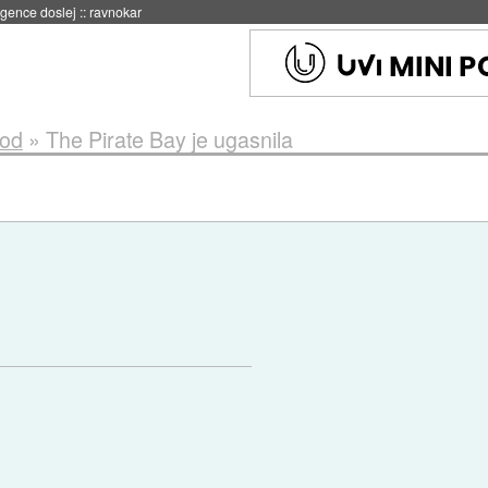
 umetne inteligence
::
danes ob 21:23
Pod
»
The Pirate Bay je ugasnila