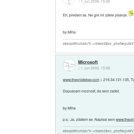
::
1. jun 2006, 15:06
Eh, predam se. Ne gre mi zdele pisanje.
by Miha
s8eqaWrumatu*h-+r5wre3$ev_pheNeyut
Microsoft
::
1. jun 2006, 15:08
www.thepriatebay.com
> 216.34.131.135, T
Dopuscam moznost, da sem zadet.
by Miha
p.s.: Ja, zdatem se. Napisal sem
www.thepri
s8eqaWrumatu*h-+r5wre3$ev_pheNeyut