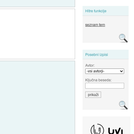
Hitre funkcije
seznam tem
Posebni izpisi
Avtor:
Ključna beseda: