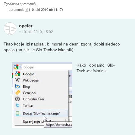
Zgodovina sprememb…
spremenil:
Izi
(
10. okt 2010 ob 11:17
)
opeter
::
10. okt 2010, 15:02
Tkao kot je Izi napisal, bi moral na desni zgoraj dobiti sledečo
opcijo (na sliki je Slo-Techov iskalnik):
Kako dodamo Slo-
Tech-ov iskalnik