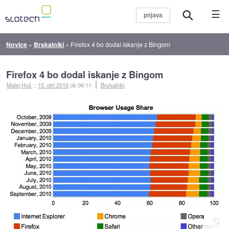
☰
Novice
»
Brskalniki
»
Firefox 4 bo dodal iskanje z Bingom
Firefox 4 bo dodal iskanje z Bingom
Matej Huš
::
10. okt 2010
ob 06:11
Brskalniki