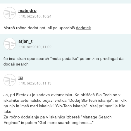
matejdro
::
10. okt 2010, 10:24
Moraš ročno dodat not, ali pa uporabiš
dodatek
.
arjan_t
::
10. okt 2010, 11:02
če ima stran opensearch "meta-podatke" potem zna predlagat da
dodaš search
Izi
::
10. okt 2010, 11:13
Ja, pri Firefoxu je zadeva avtomatska. Ko obiščeš Slo-Tech se v
iskalniku avtomatsko pojavi vrstica "Dodaj Slo-Tech iskanje", en klik
na njo in imaš med iskalniki "Slo-Tech iskanje". Vsaj pri meni je bilo
tako.
Za ročno dodajanje pa v iskalniku izbereš "Manage Search
Engines" in potem "Get more search enginnes..."