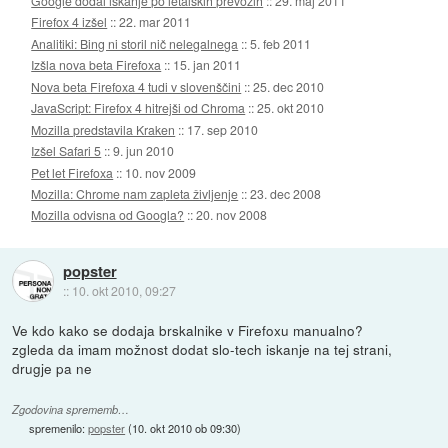
Google dodal iskanje po letalskih prevozih
::
29. maj 2011
Firefox 4 izšel
::
22. mar 2011
Analitiki: Bing ni storil nič nelegalnega
::
5. feb 2011
Izšla nova beta Firefoxa
::
15. jan 2011
Nova beta Firefoxa 4 tudi v slovenščini
::
25. dec 2010
JavaScript: Firefox 4 hitrejši od Chroma
::
25. okt 2010
Mozilla predstavila Kraken
::
17. sep 2010
Izšel Safari 5
::
9. jun 2010
Pet let Firefoxa
::
10. nov 2009
Mozilla: Chrome nam zapleta življenje
::
23. dec 2008
Mozilla odvisna od Googla?
::
20. nov 2008
popster
::
10. okt 2010, 09:27
Ve kdo kako se dodaja brskalnike v Firefoxu manualno?
zgleda da imam možnost dodat slo-tech iskanje na tej strani,
drugje pa ne
Zgodovina sprememb…
spremenilo:
popster
(
10. okt 2010 ob 09:30
)