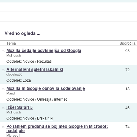
Vredno ogleda ...
Tema
Sporočila
»
Mozilla čedalje odvisnejša od Googla
95
McHusch
Oddelek:
Novice
/
Rezultati
»
Alternativni spletni iskalniki
72
globalna80
Oddelek:
Loža
»
Mozilla in Google obnovila sodelovanje
18
Mandi
Oddelek:
Novice
/
Omrežja / internet
»
Izšel Safari 5
46
McHusch
Oddelek:
Novice
/
Brskalniki
»
Po rahlem predahu se boj med Google in Microsoft
74
nadaljuje
Microsoft