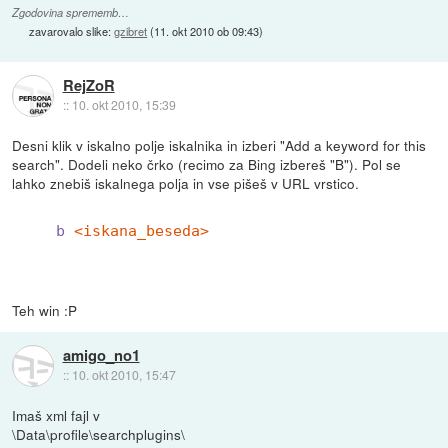
Zgodovina sprememb…
zavarovalo slike:
gzibret
(
11. okt 2010 ob 09:43
)
RejZoR
::
10. okt 2010, 15:39
Desni klik v iskalno polje iskalnika in izberi "Add a keyword for this
search". Dodeli neko črko (recimo za Bing izbereš "B"). Pol se
lahko znebiš iskalnega polja in vse pišeš v URL vrstico.
b
<iskana_beseda>
Teh win :P
amigo_no1
::
10. okt 2010, 15:47
Imaš xml fajl v
\Data\profile\searchplugins\