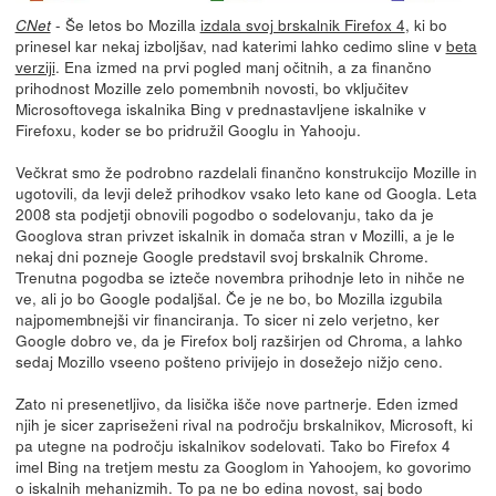
- Še letos bo Mozilla
izdala svoj brskalnik Firefox 4
, ki bo
CNet
prinesel kar nekaj izboljšav, nad katerimi lahko cedimo sline v
beta
verziji
. Ena izmed na prvi pogled manj očitnih, a za finančno
prihodnost Mozille zelo pomembnih novosti, bo vključitev
Microsoftovega iskalnika Bing v prednastavljene iskalnike v
Firefoxu, koder se bo pridružil Googlu in Yahooju.
Večkrat smo že podrobno razdelali finančno konstrukcijo Mozille in
ugotovili, da levji delež prihodkov vsako leto kane od Googla. Leta
2008 sta podjetji obnovili pogodbo o sodelovanju, tako da je
Googlova stran privzet iskalnik in domača stran v Mozilli, a je le
nekaj dni pozneje Google predstavil svoj brskalnik Chrome.
Trenutna pogodba se izteče novembra prihodnje leto in nihče ne
ve, ali jo bo Google podaljšal. Če je ne bo, bo Mozilla izgubila
najpomembnejši vir financiranja. To sicer ni zelo verjetno, ker
Google dobro ve, da je Firefox bolj razširjen od Chroma, a lahko
sedaj Mozillo vseeno pošteno privijejo in dosežejo nižjo ceno.
Zato ni presenetljivo, da lisička išče nove partnerje. Eden izmed
njih je sicer zapriseženi rival na področju brskalnikov, Microsoft, ki
pa utegne na področju iskalnikov sodelovati. Tako bo Firefox 4
imel Bing na tretjem mestu za Googlom in Yahoojem, ko govorimo
o iskalnih mehanizmih. To pa ne bo edina novost, saj bodo