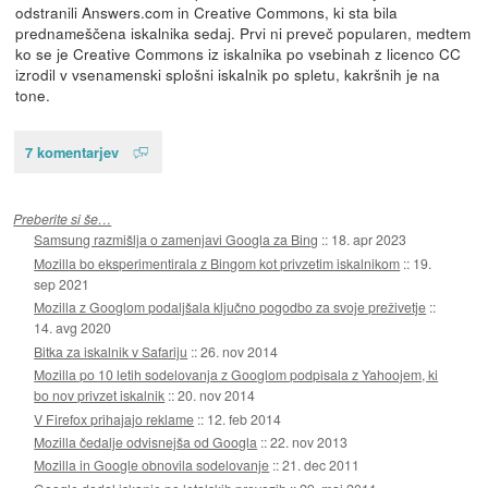
odstranili Answers.com in Creative Commons, ki sta bila
prednameščena iskalnika sedaj. Prvi ni preveč popularen, medtem
ko se je Creative Commons iz iskalnika po vsebinah z licenco CC
izrodil v vsenamenski splošni iskalnik po spletu, kakršnih je na
tone.
7 komentarjev
Preberite si še…
Samsung razmišlja o zamenjavi Googla za Bing
::
18. apr 2023
Mozilla bo eksperimentirala z Bingom kot privzetim iskalnikom
::
19.
sep 2021
Mozilla z Googlom podaljšala ključno pogodbo za svoje preživetje
::
14. avg 2020
Bitka za iskalnik v Safariju
::
26. nov 2014
Mozilla po 10 letih sodelovanja z Googlom podpisala z Yahoojem, ki
bo nov privzet iskalnik
::
20. nov 2014
V Firefox prihajajo reklame
::
12. feb 2014
Mozilla čedalje odvisnejša od Googla
::
22. nov 2013
Mozilla in Google obnovila sodelovanje
::
21. dec 2011