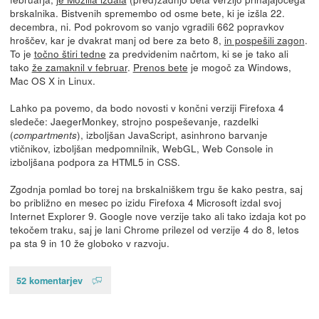
brskalnika. Bistvenih spremembo od osme bete, ki je izšla 22.
decembra, ni. Pod pokrovom so vanjo vgradili 662 popravkov
hroščev, kar je dvakrat manj od bere za beto 8,
in pospešili zagon
.
To je
točno štiri tedne
za predvidenim načrtom, ki se je tako ali
tako
že zamaknil v februar
.
Prenos bete
je mogoč za Windows,
Mac OS X in Linux.
Lahko pa povemo, da bodo novosti v končni verziji Firefoxa 4
sledeče: JaegerMonkey, strojno pospeševanje, razdelki
(
), izboljšan JavaScript, asinhrono barvanje
compartments
vtičnikov, izboljšan medpomnilnik, WebGL, Web Console in
izboljšana podpora za HTML5 in CSS.
Zgodnja pomlad bo torej na brskalniškem trgu še kako pestra, saj
bo približno en mesec po izidu Firefoxa 4 Microsoft izdal svoj
Internet Explorer 9. Google nove verzije tako ali tako izdaja kot po
tekočem traku, saj je lani Chrome prilezel od verzije 4 do 8, letos
pa sta 9 in 10 že globoko v razvoju.
52 komentarjev