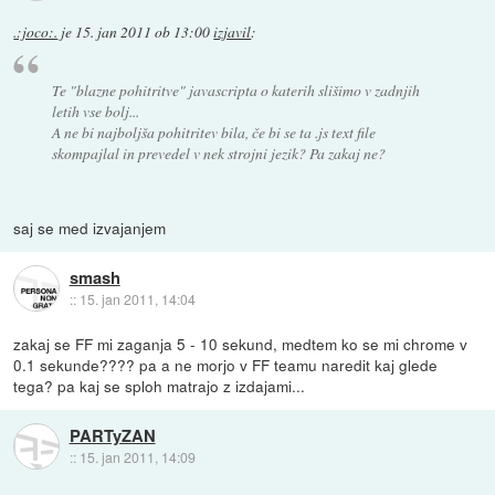
.:joco:.
je
15. jan 2011 ob 13:00
izjavil
:
Te "blazne pohitritve" javascripta o katerih slišimo v zadnjih
letih vse bolj...
A ne bi najboljša pohitritev bila, če bi se ta .js text file
skompajlal in prevedel v nek strojni jezik? Pa zakaj ne?
saj se med izvajanjem
smash
::
15. jan 2011, 14:04
zakaj se FF mi zaganja 5 - 10 sekund, medtem ko se mi chrome v
0.1 sekunde???? pa a ne morjo v FF teamu naredit kaj glede
tega? pa kaj se sploh matrajo z izdajami...
PARTyZAN
::
15. jan 2011, 14:09