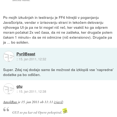
Po mojih izkušnjah in testiranju je FF4 hitrejši v poganjanju
JavaScripta, vendar v izrisovanju strani in tekočem delovanju
njihovega UI-ja pa ne bi mogel nič reč, ker vsakič ko ga odprem
moram počakat 2x več časa, da mi ne zašteka, ker drugače potem
čakam 1 minuto+ da se mi odmrzne (nič extensionov). Drugače pa
ja ... bo soliden.
Pyr0Beast
::
15. jan 2011, 12:32
Super. Zdaj naj dodajo samo še možnost da izklopiš vse 'napredne'
dodatke pa bo odličen.
gtu
::
15. jan 2011, 12:38
AmokRun
je
15. jan 2011 ob 11:11
izjavil
:
GUI so pa kar od Opere pekopiral.