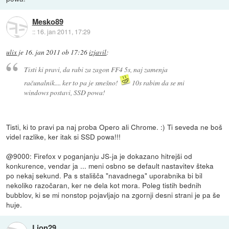
Mesko89
::
16. jan 2011, 17:29
ulix
je
16. jan 2011 ob 17:26
izjavil
:
Tisti ki pravi, da rabi za zagon FF4 5s, naj zamenja
računalnik.... ker to pa je smešno!
10s rabim da se mi
windows postavi, SSD powa!
Tisti, ki to pravi pa naj proba Opero ali Chrome. :) Ti seveda ne boš
videl razlike, ker itak si SSD powa!!!
@9000: Firefox v poganjanju JS-ja je dokazano hitrejši od
konkurence, vendar ja ... meni osbno se default nastavitev šteka
po nekaj sekund. Pa s stališča "navadnega" uporabnika bi bil
nekoliko razočaran, ker ne dela kot mora. Poleg tistih bednih
bubblov, ki se mi nonstop pojavljajo na zgornji desni strani je pa še
huje.
Lion29