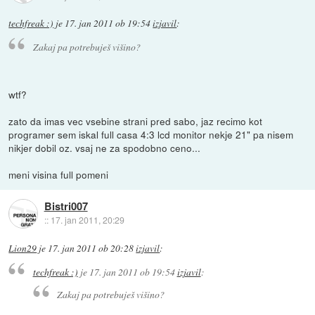
techfreak :)
je
17. jan 2011 ob 19:54
izjavil
:
Zakaj pa potrebuješ višino?
wtf?
zato da imas vec vsebine strani pred sabo, jaz recimo kot
programer sem iskal full casa 4:3 lcd monitor nekje 21" pa nisem
nikjer dobil oz. vsaj ne za spodobno ceno...
meni visina full pomeni
Bistri007
::
17. jan 2011, 20:29
Lion29
je
17. jan 2011 ob 20:28
izjavil
:
techfreak :)
je
17. jan 2011 ob 19:54
izjavil
:
Zakaj pa potrebuješ višino?