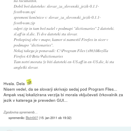
na računalnik.
Dobil boš datoteko: slovar_za_slovenski_jezik-0.1.1-
fx+tb+sm.xpi
spremeni končnico v: slovar_za_slovenski_jezik-0.1.1-
fx+tb+sm.zip
odpri zip in tam boš našel v podmapi "dictionaries" 2 datoteki.
sl.aff in sl.dic. Ti dve datoteki sta slovar.
Prekopiraj obe v mapo, kamor si namestil Firefox in sicer v
podmapo "dictionaries".
Nekaj takega je ponavadi: C:\Program Files (x86)\Mozilla
Firefox 4.0 Beta 9\dictionaries
Tam notri morata že biti datoteki en-US.aff in en-US.dic, ki sta
angleški slovar.
Hvala. Dela
Nisem vedel, da se slovarji skrivajo sedaj pod Program Files...
Ampak vsaj lokalizirana verzija bi morala vključevati črkovalnik za
jezik v katerega je preveden GUI...
Zgodovina sprememb…
spremenilo:
Bistri007
(
15. jan 2011 ob 19:32
)