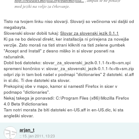
http://releases.mozilla.org/pub/mozilla...
, ampak se ne pokaže
med jeziki na voljo za črkovanje.
Tisto na tvojem linku niso slovarji. Slovarji so večinoma vsi daljši od
megabayta.
Slovenski slovar dobiš tukaj:
Slovar za slovenski jezik 0.1.1
Ki pa ne bo deloval direkt, ker installacija ni prirejena za novejše
verzije. Zato moraš na tisti strani klikniti na tisti zelene gumbek
"Accept and Install" z desno miško in si slovar posneti na
računalnik.
Dobil boš datoteko: slovar_za_slovenski_jezik-0.1.1-fx+tb+sm.xpi
spremeni končnico v: slovar_za_slovenski_jezik-0.1.1-fx+tb+sm.zip
odpri zip in tam boš našel v podmapi "dictionaries" 2 datoteki. sl.aff
in sl.dic. Ti dve datoteki sta slovar.
Prekopiraj obe v mapo, kamor si namestil Firefox in sicer v
podmapo "dictionaries".
Nekaj takega je ponavadi: C:\Program Files (x86)\Mozilla Firefox
4.0 Beta 9\dictionaries
Tam notri morata že biti datoteki en-US.aff in en-US.dic, ki sta
angleški slovar.
arjan_t
::
15. jan 2011, 13:23