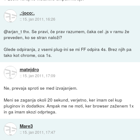
.:joco:.
::
15. jan 2011, 16:26
@arjan_t thx. Se pravi, če prav razumem, čaka cel .js v ramu že
preveden, ko se stran naloži?
Glede odpiranja, z vsemi plug-ini se mi FF odpira 4s. Brez njih pa
tako kot chrome, cca 1s.
matejdro
::
15. jan 2011, 17:09
Ne, prevaja sproti se med izvajanjem.
Meni se zaganja okoli 20 sekund, verjetno, ker imam cel kup
pluginov in dodatkov. Ampak me ne moti, ker browser zaženem 1x
in ga imam skozi odprtega.
Mare3
::
15. jan 2011, 17:47