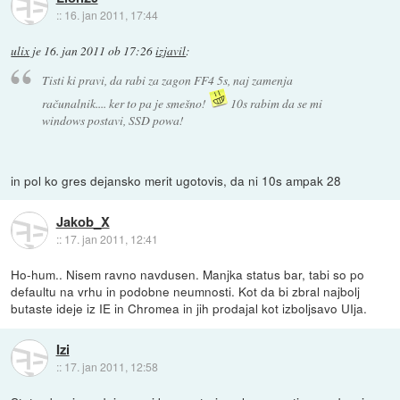
::
16. jan 2011, 17:44
ulix
je
16. jan 2011 ob 17:26
izjavil
:
Tisti ki pravi, da rabi za zagon FF4 5s, naj zamenja
računalnik.... ker to pa je smešno!
10s rabim da se mi
windows postavi, SSD powa!
in pol ko gres dejansko merit ugotovis, da ni 10s ampak 28
Jakob_X
::
17. jan 2011, 12:41
Ho-hum.. Nisem ravno navdusen. Manjka status bar, tabi so po
defaultu na vrhu in podobne neumnosti. Kot da bi zbral najbolj
butaste ideje iz IE in Chromea in jih prodajal kot izboljsavo UIja.
Izi
::
17. jan 2011, 12:58