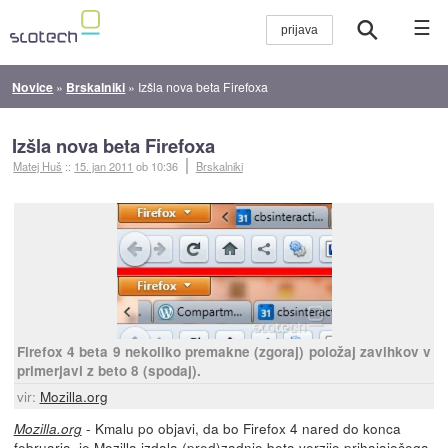
☰
Novice
»
Brskalniki
»
Izšla nova beta Firefoxa
Izšla nova beta Firefoxa
Matej Huš
::
15. jan 2011
ob 10:36
Brskalniki
Firefox 4 beta 9 nekoliko premakne (zgoraj) položaj zavihkov v
primerjavi z beto 8 (spodaj).
vir:
Mozilla.org
- Kmalu po objavi, da bo Firefox 4 nared do konca
Mozilla.org
februarja,
je Mozilla izdala
(pred)zadnjo beta verzijo prihajajočega