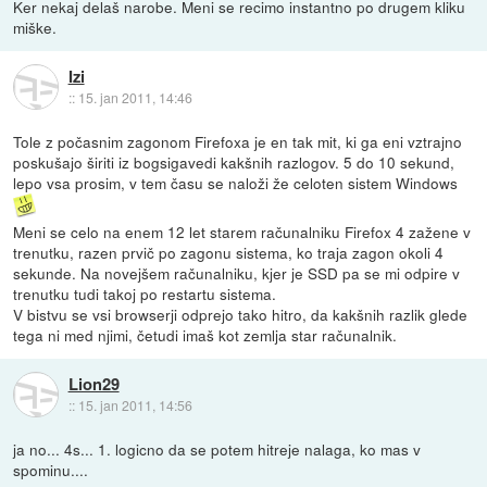
Ker nekaj delaš narobe. Meni se recimo instantno po drugem kliku
miške.
Izi
::
15. jan 2011, 14:46
Tole z počasnim zagonom Firefoxa je en tak mit, ki ga eni vztrajno
poskušajo širiti iz bogsigavedi kakšnih razlogov. 5 do 10 sekund,
lepo vsa prosim, v tem času se naloži že celoten sistem Windows
Meni se celo na enem 12 let starem računalniku Firefox 4 zažene v
trenutku, razen prvič po zagonu sistema, ko traja zagon okoli 4
sekunde. Na novejšem računalniku, kjer je SSD pa se mi odpire v
trenutku tudi takoj po restartu sistema.
V bistvu se vsi browserji odprejo tako hitro, da kakšnih razlik glede
tega ni med njimi, četudi imaš kot zemlja star računalnik.
Lion29
::
15. jan 2011, 14:56
ja no... 4s... 1. logicno da se potem hitreje nalaga, ko mas v
spominu....