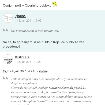
Ognjeni polž v Operini preobleki.
.:joco:.
::
15. jan 2011, 19:05
Ne, prevaja sproti se med izvajanjem.
No sej to sprašujem. A ne bi blo hitrejš, če bi blo že vse
prevedeno?
Bistri007
::
15. jan 2011, 19:29
Izi
je
15. jan 2011 ob 13:17
izjavil
:
Tisto na tvojem linku niso slovarji. Slovarji so večinoma vsi
daljši od megabayta.
Slovenski slovar dobiš tukaj:
Slovar za slovenski jezik 0.1.1
Ki pa ne bo deloval direkt, ker installacija ni prirejena za
novejše verzije. Zato moraš na tisti strani klikniti na tisti zelene
gumbek "Accept and Install" z desno miško in si slovar posneti