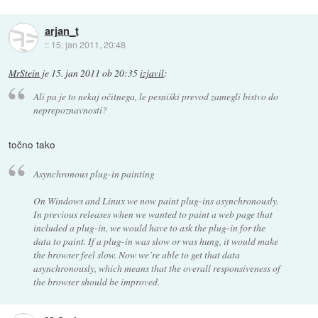
arjan_t
::
15. jan 2011, 20:48
MrStein
je
15. jan 2011 ob 20:35
izjavil
:
Ali pa je to nekaj očitnega, le pesniški prevod zamegli bistvo do
neprepoznavnosti?
točno tako
Asynchronous plug-in painting
On Windows and Linux we now paint plug-ins asynchronously.
In previous releases when we wanted to paint a web page that
included a plug-in, we would have to ask the plug-in for the
data to paint. If a plug-in was slow or was hung, it would make
the browser feel slow. Now we’re able to get that data
asynchronously, which means that the overall responsiveness of
the browser should be improved.