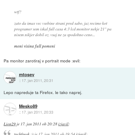
wtf?
zato da imas vec vsebine strani pred sabo, jaz recimo kot
programer sem iskal full casa 4:3 lcd monitor nekje 21" pa
nisem nikjer dobil oz. vsaj ne za spodobno ceno...
meni visina full pomeni
Pa monitor zarotiraj v portrait mode :evil:
mtosev
::
17. jan 2011, 20:31
Lepo napreduje ta Firefox. le tako naprej.
Mesko89
::
17. jan 2011, 20:33
Lion29
je
17. jan 2011 ob 20:28
izjavil
:
techfreak :)
je
17. jan 2011 ob 19:54
izjavil
: