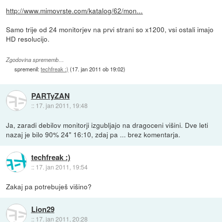
http://www.mimovrste.com/katalog/62/mon...
Samo trije od 24 monitorjev na prvi strani so x1200, vsi ostali imajo
HD resolucijo.
Zgodovina sprememb…
spremenil:
techfreak :)
(
17. jan 2011 ob 19:02
)
PARTyZAN
::
17. jan 2011, 19:48
Ja, zaradi debilov monitorji izgubljajo na dragoceni višini. Dve leti
nazaj je bilo 90% 24" 16:10, zdaj pa ... brez komentarja.
techfreak :)
::
17. jan 2011, 19:54
Zakaj pa potrebuješ višino?
Lion29
::
17. jan 2011, 20:28