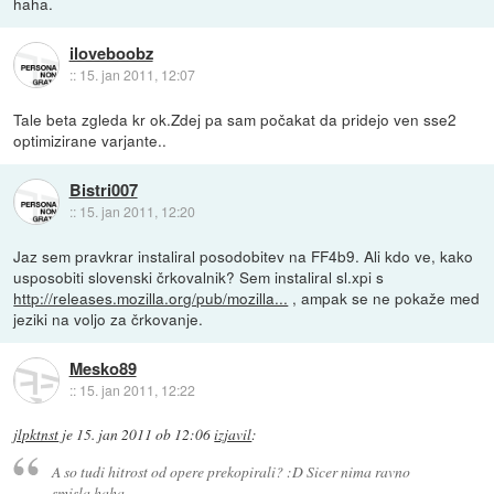
haha.
iloveboobz
::
15. jan 2011, 12:07
Tale beta zgleda kr ok.Zdej pa sam počakat da pridejo ven sse2
optimizirane varjante..
Bistri007
::
15. jan 2011, 12:20
Jaz sem pravkrar instaliral posodobitev na FF4b9. Ali kdo ve, kako
usposobiti slovenski črkovalnik? Sem instaliral sl.xpi s
http://releases.mozilla.org/pub/mozilla...
, ampak se ne pokaže med
jeziki na voljo za črkovanje.
Mesko89
::
15. jan 2011, 12:22
jlpktnst
je
15. jan 2011 ob 12:06
izjavil
:
A so tudi hitrost od opere prekopirali? :D Sicer nima ravno
smisla haha.