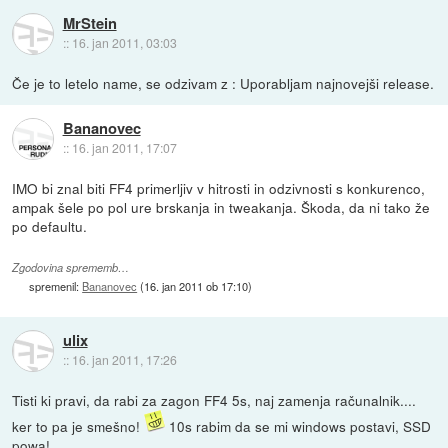
MrStein
::
16. jan 2011, 03:03
Če je to letelo name, se odzivam z : Uporabljam najnovejši release.
Bananovec
::
16. jan 2011, 17:07
IMO bi znal biti FF4 primerljiv v hitrosti in odzivnosti s konkurenco,
ampak šele po pol ure brskanja in tweakanja. Škoda, da ni tako že
po defaultu.
Zgodovina sprememb…
spremenil:
Bananovec
(
16. jan 2011 ob 17:10
)
ulix
::
16. jan 2011, 17:26
Tisti ki pravi, da rabi za zagon FF4 5s, naj zamenja računalnik....
ker to pa je smešno!
10s rabim da se mi windows postavi, SSD
powa!