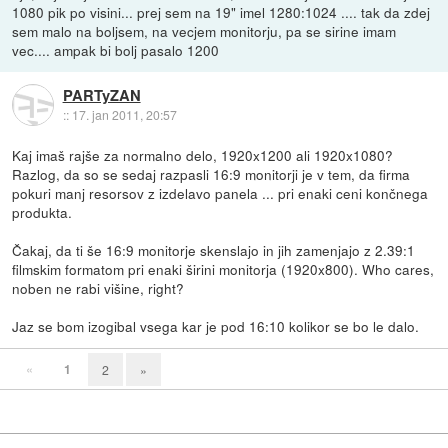
1080 pik po visini... prej sem na 19" imel 1280:1024 .... tak da zdej
sem malo na boljsem, na vecjem monitorju, pa se sirine imam
vec.... ampak bi bolj pasalo 1200
PARTyZAN
::
17. jan 2011, 20:57
Kaj imaš rajše za normalno delo, 1920x1200 ali 1920x1080?
Razlog, da so se sedaj razpasli 16:9 monitorji je v tem, da firma
pokuri manj resorsov z izdelavo panela ... pri enaki ceni končnega
produkta.
Čakaj, da ti še 16:9 monitorje skenslajo in jih zamenjajo z 2.39:1
filmskim formatom pri enaki širini monitorja (1920x800). Who cares,
noben ne rabi višine, right?
Jaz se bom izogibal vsega kar je pod 16:10 kolikor se bo le dalo.
«
1
2
»