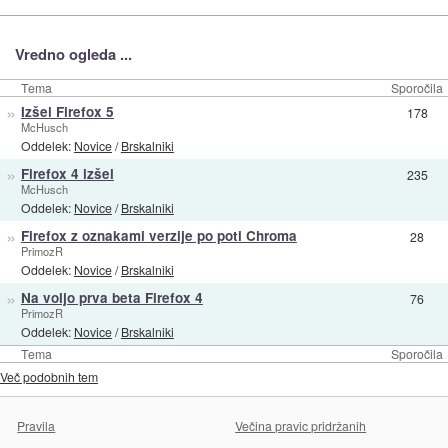
Vredno ogleda ...
Tema
Sporočila
»
Izšel Firefox 5
178
McHusch
Oddelek:
Novice
/
Brskalniki
»
Firefox 4 izšel
235
McHusch
Oddelek:
Novice
/
Brskalniki
»
Firefox z oznakami verzije po poti Chroma
28
PrimozR
Oddelek:
Novice
/
Brskalniki
»
Na voljo prva beta Firefox 4
76
PrimozR
Oddelek:
Novice
/
Brskalniki
Tema
Sporočila
Več podobnih tem
Pravila
Večina pravic pridržanih