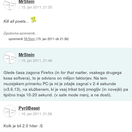
MrStein
::
15. jan 2011, 21:35
Kill all poets...
Zgodovina sprememb…
spremenil:
MrStein
(
15. jan 2011 ob 21:36
)
MrStein
::
15. jan 2011, 21:46
Glede časa zagona Firefox (in
, vsakega drugega
for that matter
kosa softvera), to je odvisno on milijon faktorjev. Na tem
muzejskem primerku PC-ja mi je zdajle zagnal v 2-4 sekunde
(v3.6.13), na službenem, ki je vsaj trikat bolj zmogljiv (in novejši) pa
tipično traja 10-20 sekund. (v safe mode manj, a ne dosti).
Pyr0Beast
::
16. jan 2011, 01:56
Kolk je bil 2.0 hiter :S