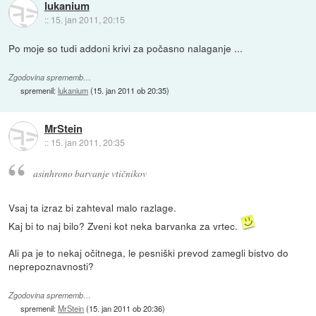
lukanium
::
15. jan 2011, 20:15
Po moje so tudi addoni krivi za počasno nalaganje ...
Zgodovina sprememb…
spremenil:
lukanium
(
15. jan 2011 ob 20:35
)
MrStein
::
15. jan 2011, 20:35
asinhrono barvanje vtičnikov
Vsaj ta izraz bi zahteval malo razlage.
Kaj bi to naj bilo? Zveni kot neka barvanka za vrtec.
Ali pa je to nekaj očitnega, le pesniški prevod zamegli bistvo do
neprepoznavnosti?
Zgodovina sprememb…
spremenil:
MrStein
(
15. jan 2011 ob 20:36
)