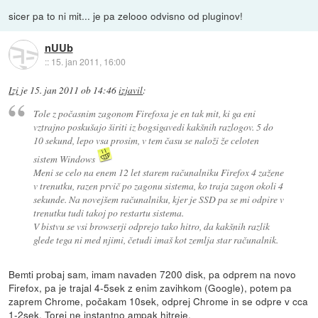
sicer pa to ni mit... je pa zelooo odvisno od pluginov!
nUUb
::
15. jan 2011, 16:00
Izi
je
15. jan 2011 ob 14:46
izjavil
:
Tole z počasnim zagonom Firefoxa je en tak mit, ki ga eni
vztrajno poskušajo širiti iz bogsigavedi kakšnih razlogov. 5 do
10 sekund, lepo vsa prosim, v tem času se naloži že celoten
sistem Windows
Meni se celo na enem 12 let starem računalniku Firefox 4 zažene
v trenutku, razen prvič po zagonu sistema, ko traja zagon okoli 4
sekunde. Na novejšem računalniku, kjer je SSD pa se mi odpire v
trenutku tudi takoj po restartu sistema.
V bistvu se vsi browserji odprejo tako hitro, da kakšnih razlik
glede tega ni med njimi, četudi imaš kot zemlja star računalnik.
Bemti probaj sam, imam navaden 7200 disk, pa odprem na novo
Firefox, pa je trajal 4-5sek z enim zavihkom (Google), potem pa
zaprem Chrome, počakam 10sek, odprej Chrome in se odpre v cca
1-2sek. Torej ne instantno ampak hitreje.