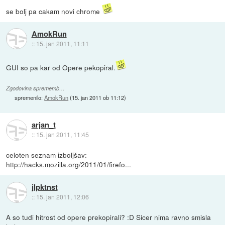
se bolj pa cakam novi chrome
AmokRun
::
15. jan 2011, 11:11
GUI so pa kar od Opere pekopiral.
Zgodovina sprememb…
spremenilo:
AmokRun
(
15. jan 2011 ob 11:12
)
arjan_t
::
15. jan 2011, 11:45
celoten seznam izboljšav:
http://hacks.mozilla.org/2011/01/firefo...
jlpktnst
::
15. jan 2011, 12:06
A so tudi hitrost od opere prekopirali? :D Sicer nima ravno smisla