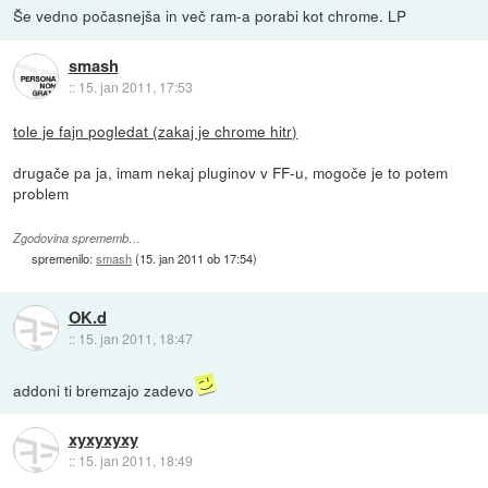
Še vedno počasnejša in več ram-a porabi kot chrome. LP
smash
::
15. jan 2011, 17:53
tole je fajn pogledat (zakaj je chrome hitr)
drugače pa ja, imam nekaj pluginov v FF-u, mogoče je to potem
problem
Zgodovina sprememb…
spremenilo:
smash
(
15. jan 2011 ob 17:54
)
OK.d
::
15. jan 2011, 18:47
addoni ti bremzajo zadevo
xyxyxyxy
::
15. jan 2011, 18:49