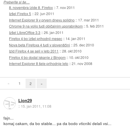
Preberite si še…
8. novembra izide 8. Firefox
::
7. nov 2011
Izšel Firefox 5
::
22. jun 2011
Internet Explorer 9 v prvem dnevu solidno
::
17. mar 2011
Chrome 9 na voljo tudi običajnim uporabnikom
::
5. feb 2011
Izšel LibreOffice 3.3
::
26. jan 2011
Firefox 4 bo izšel prihodnji mesec
::
14. jan 2011
Nova beta Firefoxa 4 tudi v slovenščini
::
25. dec 2010
Izid Firefox 4 se seli v leto 2011
::
28. okt 2010
Firefox 4 bo dodal iskanje z Bingom
::
10. okt 2010
Internet Explorer 8 šele prihodnje leto
::
21. nov 2008
«
1
2
»
Lion29
::
15. jan 2011, 11:08
fajn...
komaj cakam, da bo stable... pa da bodo vticniki delali vsi...