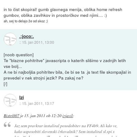
in to čist skopiral! gumb glavnega menija, oblika home refresh
gumbov, oblika zavihkov in prostorčkov med njimi.... :)
ah, sej to delajo že od skoz ;)
.:joco:.
::
15. jan 2011, 13:00
[noob question]
Te "blazne pohitritve" javascripta o katerih slišimo v zadnjih letih
vse bolj...
A ne bi najboljša pohitritev bila, če bi se ta .js text file skompajlal in
prevedel v nek strojni jezik? Pa zakaj ne?
[/]
Izi
::
15. jan 2011, 13:17
Bistri007
je
15. jan 2011 ob 12:20
izjavil
:
Jaz sem pravkrar instaliral posodobitev na FF4b9. Ali kdo ve,
kako usposobiti slovenski črkovalnik? Sem instaliral sl.xpi s