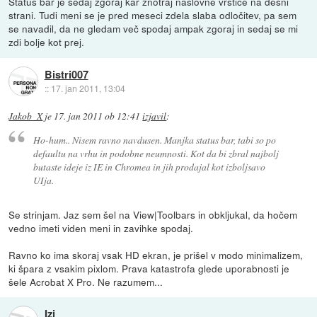
Status bar je sedaj zgoraj kar znotraj naslovne vrstice na desni
strani. Tudi meni se je pred meseci zdela slaba odločitev, pa sem
se navadil, da ne gledam več spodaj ampak zgoraj in sedaj se mi
zdi bolje kot prej.
Bistri007
::
17. jan 2011, 13:04
Jakob_X
je
17. jan 2011 ob 12:41
izjavil
:
Ho-hum.. Nisem ravno navdusen. Manjka status bar, tabi so po
defaultu na vrhu in podobne neumnosti. Kot da bi zbral najbolj
butaste ideje iz IE in Chromea in jih prodajal kot izboljsavo
UIja.
Se strinjam. Jaz sem šel na View|Toolbars in obkljukal, da hočem
vedno imeti viden meni in zavihke spodaj.
Ravno ko ima skoraj vsak HD ekran, je prišel v modo minimalizem,
ki špara z vsakim pixlom. Prava katastrofa glede uporabnosti je
šele Acrobat X Pro. Ne razumem...
Izi