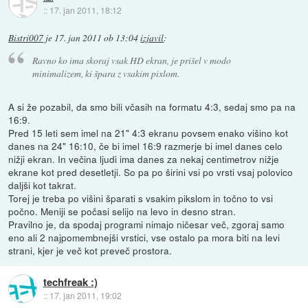
::
17. jan 2011, 18:12
Bistri007
je
17. jan 2011 ob 13:04
izjavil
:
Ravno ko ima skoraj vsak HD ekran, je prišel v modo
minimalizem, ki špara z vsakim pixlom.
A si že pozabil, da smo bili včasih na formatu 4:3, sedaj smo pa na
16:9.
Pred 15 leti sem imel na 21" 4:3 ekranu povsem enako višino kot
danes na 24" 16:10, če bi imel 16:9 razmerje bi imel danes celo
nižji ekran. In večina ljudi ima danes za nekaj centimetrov nižje
ekrane kot pred desetletji. So pa po širini vsi po vrsti vsaj polovico
daljši kot takrat.
Torej je treba po višini šparati s vsakim pikslom in točno to vsi
počno. Meniji se počasi selijo na levo in desno stran.
Pravilno je, da spodaj programi nimajo ničesar več, zgoraj samo
eno ali 2 najpomembnejši vrstici, vse ostalo pa mora biti na levi
strani, kjer je več kot preveč prostora.
techfreak :)
::
17. jan 2011, 19:02