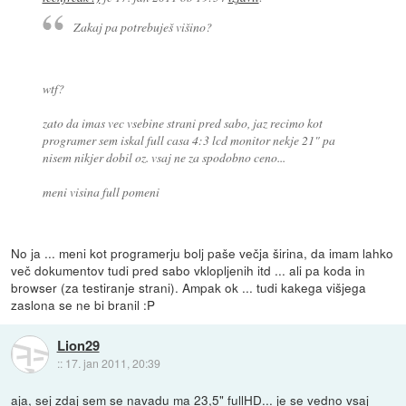
Zakaj pa potrebuješ višino?
wtf?
zato da imas vec vsebine strani pred sabo, jaz recimo kot
programer sem iskal full casa 4:3 lcd monitor nekje 21" pa
nisem nikjer dobil oz. vsaj ne za spodobno ceno...
meni visina full pomeni
No ja ... meni kot programerju bolj paše večja širina, da imam lahko
več dokumentov tudi pred sabo vklopljenih itd ... ali pa koda in
browser (za testiranje strani). Ampak ok ... tudi kakega višjega
zaslona se ne bi branil :P
Lion29
::
17. jan 2011, 20:39
aja, sej zdaj sem se navadu ma 23,5" fullHD... je se vedno vsaj