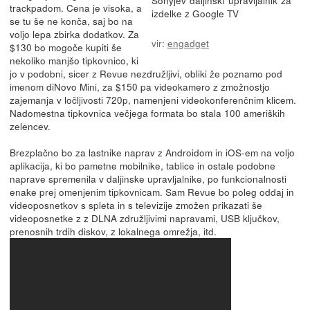
Sonyjev daljinski upravljalnik za
trackpadom. Cena je visoka, a
izdelke z Google TV
se tu še ne konča, saj bo na
voljo lepa zbirka dodatkov. Za
vir:
engadget
$130 bo mogoče kupiti še
nekoliko manjšo tipkovnico, ki
jo v podobni, sicer z Revue nezdružljivi, obliki že poznamo pod
imenom diNovo Mini, za $150 pa videokamero z zmožnostjo
zajemanja v ločljivosti 720p, namenjeni videokonferenčnim klicem.
Nadomestna tipkovnica večjega formata bo stala 100 ameriških
zelencev.
Brezplačno bo za lastnike naprav z Androidom in iOS-em na voljo
aplikacija, ki bo pametne mobilnike, tablice in ostale podobne
naprave spremenila v daljinske upravljalnike, po funkcionalnosti
enake prej omenjenim tipkovnicam. Sam Revue bo poleg oddaj in
videoposnetkov s spleta in s televizije zmožen prikazati še
videoposnetke z z DLNA združljivimi napravami, USB ključkov,
prenosnih trdih diskov, z lokalnega omrežja, itd.