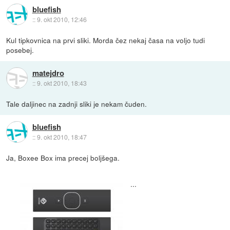
bluefish
::
9. okt 2010, 12:46
Kul tipkovnica na prvi sliki. Morda čez nekaj časa na voljo tudi
posebej.
matejdro
::
9. okt 2010, 18:43
Tale daljinec na zadnji sliki je nekam čuden.
bluefish
::
9. okt 2010, 18:47
Ja, Boxee Box ima precej boljšega.
...