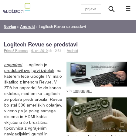
☰
Novice
»
Android
»
Logitech Revue se predstavi
Logitech Revue se predstavi
Primož Resman
::
9. okt 2010
ob 12:34
Android
- Logitech je
engadget
predstavil svoj prvi izdelek
, na
katerem teče Google TV, malo
škatlico z imenom Revue. V
ZDA bo naprodaj še do konca
vir:
engadget
oktobra, medtem ko Logitech
že pobira prednaročila. Revue
bo stal 300 ameriških dolarjev,
v ceno pa je poleg samega
sistema in HDMI kabla
vključena še brezžična
tipkovnica z vgrajenimi
navigacijskimi gumbi in