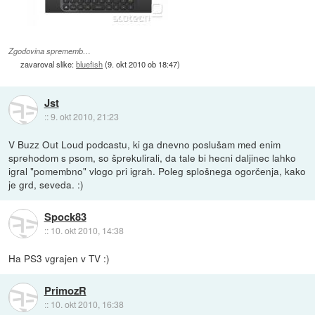
Zgodovina sprememb…
zavaroval slike:
bluefish
(
9. okt 2010 ob 18:47
)
Jst
::
9. okt 2010, 21:23
V Buzz Out Loud podcastu, ki ga dnevno poslušam med enim
sprehodom s psom, so šprekulirali, da tale bi hecni daljinec lahko
igral "pomembno" vlogo pri igrah. Poleg splošnega ogorčenja, kako
je grd, seveda. :)
Spock83
::
10. okt 2010, 14:38
Ha PS3 vgrajen v TV :)
PrimozR
::
10. okt 2010, 16:38