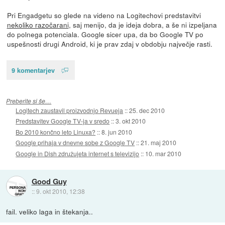
Pri Engadgetu so glede na videno na Logitechovi predstavitvi
nekoliko razočarani
, saj menijo, da je ideja dobra, a še ni izpeljana
do polnega potenciala. Google sicer upa, da bo Google TV po
uspešnosti drugi Android, ki je prav zdaj v obdobju največje rasti.
9 komentarjev
Preberite si še…
Logitech zaustavil proizvodnjo Revueja
::
25. dec 2010
Predstavitev Google TV-ja v sredo
::
3. okt 2010
Bo 2010 končno leto Linuxa?
::
8. jun 2010
Google prihaja v dnevne sobe z Google TV
::
21. maj 2010
Google in Dish združujeta internet s televizijo
::
10. mar 2010
Good Guy
::
9. okt 2010, 12:38
fail. veliko laga in štekanja..