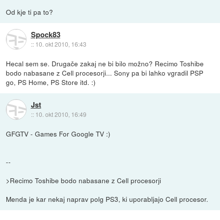
Od kje ti pa to?
Spock83
::
10. okt 2010, 16:43
Hecal sem se. Drugače zakaj ne bi bilo možno? Recimo Toshibe
bodo nabasane z Cell procesorji... Sony pa bi lahko vgradil PSP
go, PS Home, PS Store itd. :)
Jst
::
10. okt 2010, 16:49
GFGTV - Games For Google TV :)
--
>Recimo Toshibe bodo nabasane z Cell procesorji
Menda je kar nekaj naprav polg PS3, ki uporabljajo Cell procesor.