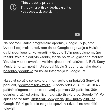
Na področju same programske opreme, Google TV-ja, smo
izvedeli bolj malo, predvsem da se
Google dogovarja s Hulujem
,
da bi slednjega lahko vgradili v Google TV in posledično močno
razširili zbirko gledljivih vsebin, ter da bo Vevo, glasbena storitev
Youtuba v sodelovanju z velikimi glasbenimi založbami, EMI, Sony
Music Entertainment in Universal Music Group,
prav tako dobila
posebno preobleko
za boljšo integracijo v Google TV.
Na splet so ušle še nekatere informacije o prihajajoči Sonyjevi
ponudbi,
predvsem televizorjih
, ki bodo prišli v 24, 32, 40 in 46-
palčnih diagonalah ter bodo, vsaj v primeru 32-palčnika, 300
dolarjev dražji od primerljive najdražje Bravie brez Google TV. Po
spletu so že takoj
skritizirali Sonyjev daljinski upravljalnik za
Google TV
, ki ga je bilo mogoče opaziti v reklami na ameriški
televiziji.