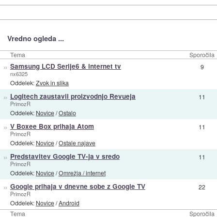
Vredno ogleda ...
Tema
Sporočila
»
Samsung LCD Serije6 & internet tv
9
nx6325
Oddelek:
Zvok in slika
»
Logitech zaustavil proizvodnjo Revueja
11
PrimozR
Oddelek:
Novice
/
Ostalo
»
V Boxee Box prihaja Atom
11
PrimozR
Oddelek:
Novice
/
Ostale najave
»
Predstavitev Google TV-ja v sredo
11
PrimozR
Oddelek:
Novice
/
Omrežja / internet
»
Google prihaja v dnevne sobe z Google TV
22
PrimozR
Oddelek:
Novice
/
Android
Tema
Sporočila