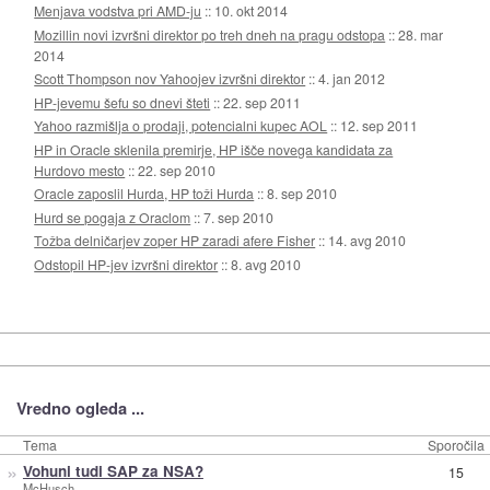
Menjava vodstva pri AMD-ju
::
10. okt 2014
Mozillin novi izvršni direktor po treh dneh na pragu odstopa
::
28. mar
2014
Scott Thompson nov Yahoojev izvršni direktor
::
4. jan 2012
HP-jevemu šefu so dnevi šteti
::
22. sep 2011
Yahoo razmišlja o prodaji, potencialni kupec AOL
::
12. sep 2011
HP in Oracle sklenila premirje, HP išče novega kandidata za
Hurdovo mesto
::
22. sep 2010
Oracle zaposlil Hurda, HP toži Hurda
::
8. sep 2010
Hurd se pogaja z Oraclom
::
7. sep 2010
Tožba delničarjev zoper HP zaradi afere Fisher
::
14. avg 2010
Odstopil HP-jev izvršni direktor
::
8. avg 2010
Vredno ogleda ...
Tema
Sporočila
»
Vohuni tudi SAP za NSA?
15
McHusch