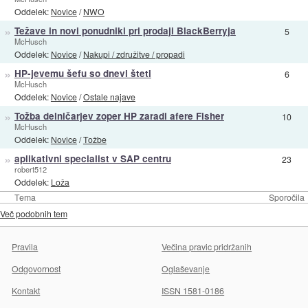
Oddelek:
Novice
/
NWO
»
Težave in novi ponudniki pri prodaji BlackBerryja
5
McHusch
Oddelek:
Novice
/
Nakupi / združitve / propadi
»
HP-jevemu šefu so dnevi šteti
6
McHusch
Oddelek:
Novice
/
Ostale najave
»
Tožba delničarjev zoper HP zaradi afere Fisher
10
McHusch
Oddelek:
Novice
/
Tožbe
»
aplikativni specialist v SAP centru
23
robert512
Oddelek:
Loža
Tema
Sporočila
Več podobnih tem
Pravila
Večina pravic pridržanih
Odgovornost
Oglaševanje
Kontakt
ISSN 1581-0186