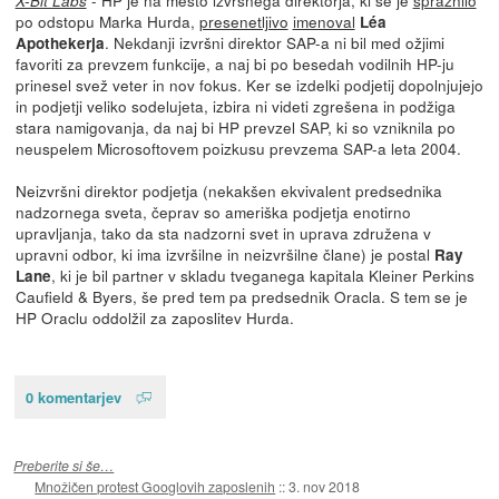
X-Bit Labs
po odstopu Marka Hurda,
presenetljivo
imenoval
Léa
. Nekdanji izvršni direktor SAP-a ni bil med ožjimi
Apothekerja
favoriti za prevzem funkcije, a naj bi po besedah vodilnih HP-ju
prinesel svež veter in nov fokus. Ker se izdelki podjetij dopolnjujejo
in podjetji veliko sodelujeta, izbira ni videti zgrešena in podžiga
stara namigovanja, da naj bi HP prevzel SAP, ki so vzniknila po
neuspelem Microsoftovem poizkusu prevzema SAP-a leta 2004.
Neizvršni direktor podjetja (nekakšen ekvivalent predsednika
nadzornega sveta, čeprav so ameriška podjetja enotirno
upravljanja, tako da sta nadzorni svet in uprava združena v
upravni odbor, ki ima izvršilne in neizvršilne člane) je postal
Ray
, ki je bil partner v skladu tveganega kapitala Kleiner Perkins
Lane
Caufield & Byers, še pred tem pa predsednik Oracla. S tem se je
HP Oraclu oddolžil za zaposlitev Hurda.
0 komentarjev
Preberite si še…
Množičen protest Googlovih zaposlenih
::
3. nov 2018