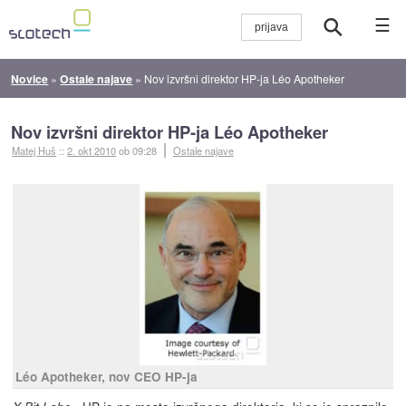
☰
Novice
»
Ostale najave
»
Nov izvršni direktor HP-ja Léo Apotheker
Nov izvršni direktor HP-ja Léo Apotheker
Matej Huš
::
2. okt 2010
ob 09:28
Ostale najave
Léo Apotheker, nov CEO HP-ja
- HP je na mesto izvršnega direktorja, ki se je
spraznilo