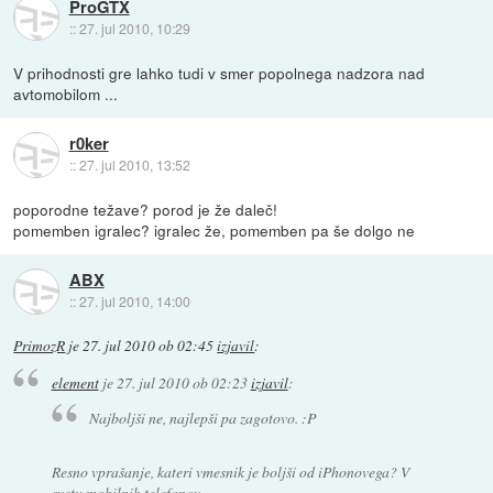
ProGTX
::
27. jul 2010, 10:29
V prihodnosti gre lahko tudi v smer popolnega nadzora nad
avtomobilom ...
r0ker
::
27. jul 2010, 13:52
poporodne težave? porod je že daleč!
pomemben igralec? igralec že, pomemben pa še dolgo ne
ABX
::
27. jul 2010, 14:00
PrimozR
je
27. jul 2010 ob 02:45
izjavil
:
element
je
27. jul 2010 ob 02:23
izjavil
:
Najboljši ne, najlepši pa zagotovo. :P
Resno vprašanje, kateri vmesnik je boljši od iPhonovega? V
svetu mobilnih telefonov.