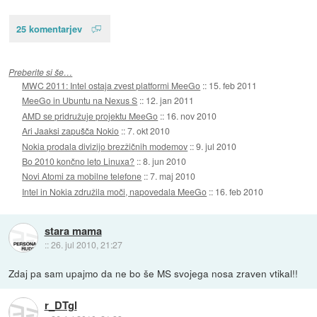
25 komentarjev
Preberite si še…
MWC 2011: Intel ostaja zvest platformi MeeGo
::
15. feb 2011
MeeGo in Ubuntu na Nexus S
::
12. jan 2011
AMD se pridružuje projektu MeeGo
::
16. nov 2010
Ari Jaaksi zapušča Nokio
::
7. okt 2010
Nokia prodala divizijo brezžičnih modemov
::
9. jul 2010
Bo 2010 končno leto Linuxa?
::
8. jun 2010
Novi Atomi za mobilne telefone
::
7. maj 2010
Intel in Nokia združila moči, napovedala MeeGo
::
16. feb 2010
stara mama
::
26. jul 2010, 21:27
Zdaj pa sam upajmo da ne bo še MS svojega nosa zraven vtikal!!
r_DTgl