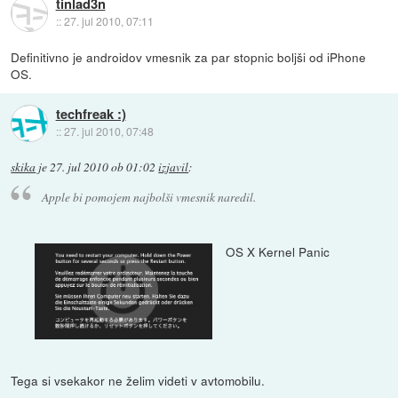
tinlad3n
::
27. jul 2010, 07:11
Definitivno je androidov vmesnik za par stopnic boljši od iPhone
OS.
techfreak :)
::
27. jul 2010, 07:48
skika
je
27. jul 2010 ob 01:02
izjavil
:
Apple bi pomojem najbolši vmesnik naredil.
OS X Kernel Panic
Tega si vsekakor ne želim videti v avtomobilu.