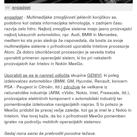
vir:
engadget
- Multimedijske zmogljivosti jeklenih konjičkov se,
engadget
podobno kot ostala informacijska tehnologija, v zadnjem času
razvija zelo hitro. Najbolj zmogljive sisteme imajo jasno proizvajalci
najbolj luksuznih avtomobilov, npr. Audi, BMW in Mercedes,
medtem ko sta prav slednja že napovedala, da bosta za svoje
multimedijske sisteme v prihodnosti uporabila Intelove procesorje
Atom. Za dobro izkoriščenost procesorjev je seveda treba
uporabiti primeren operacijski sistem, ki bo pri nekaterih
proizvajalcih kar Intelov in Nokiin MeeGo.
Uporabiti se ga je namreč odločila
skupina
GENIVI
, ki poleg
izdelovalcev avtomobilov (BMW, GM, Hyundai, Renault, koncern
PSA - Peugeot in Citroën, itd.)
združuje
še velikane iz
računalniške industrije (ARM, nVidio, Nokio, Intel, Freescale, itd.),
proizvajalce električnih komponent v avtomobilski industriji ter
pomembnejše izdelovalce navigacijskih naprav. S to potezo je
MeeGo pridobil še precej večje zaledje, kot ga je imel
z Nokio in
le
Intelom. Vse torej kaže, da bo v prihodnosti MeeGo pomemben
igralec na področju mobilnih operacijskih sistemov.
Sedaj mora samo še prebroditi porodne težave.