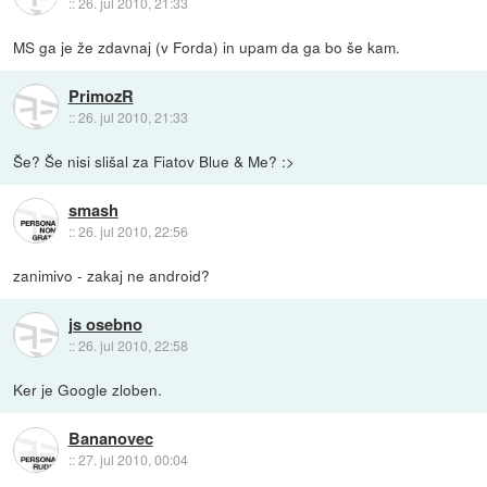
::
26. jul 2010, 21:33
MS ga je že zdavnaj (v Forda) in upam da ga bo še kam.
PrimozR
::
26. jul 2010, 21:33
Še? Še nisi slišal za Fiatov Blue & Me? :>
smash
::
26. jul 2010, 22:56
zanimivo - zakaj ne android?
js osebno
::
26. jul 2010, 22:58
Ker je Google zloben.
Bananovec
::
27. jul 2010, 00:04