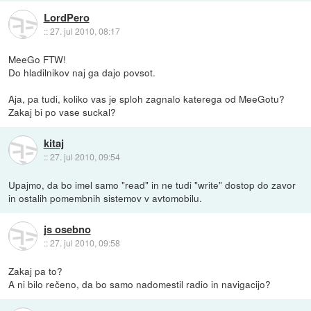
LordPero
::
27. jul 2010, 08:17
MeeGo FTW!
Do hladilnikov naj ga dajo povsot.
Aja, pa tudi, koliko vas je sploh zagnalo katerega od MeeGotu?
Zakaj bi po vase suckal?
kitaj
::
27. jul 2010, 09:54
Upajmo, da bo imel samo "read" in ne tudi "write" dostop do zavor
in ostalih pomembnih sistemov v avtomobilu.
js osebno
::
27. jul 2010, 09:58
Zakaj pa to?
A ni bilo rečeno, da bo samo nadomestil radio in navigacijo?