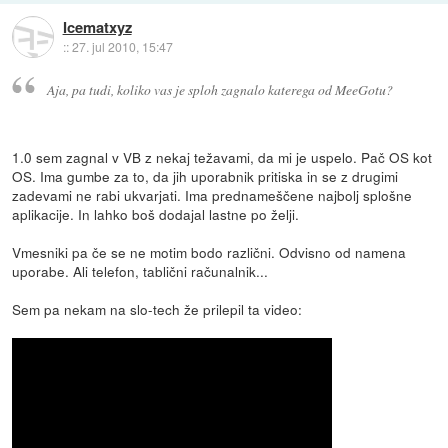
Icematxyz
::
27. jul 2010, 15:47
Aja, pa tudi, koliko vas je sploh zagnalo katerega od MeeGotu?
1.0 sem zagnal v VB z nekaj težavami, da mi je uspelo. Pač OS kot
OS. Ima gumbe za to, da jih uporabnik pritiska in se z drugimi
zadevami ne rabi ukvarjati. Ima prednameščene najbolj splošne
aplikacije. In lahko boš dodajal lastne po želji.
Vmesniki pa če se ne motim bodo različni. Odvisno od namena
uporabe. Ali telefon, tablični računalnik...
Sem pa nekam na slo-tech že prilepil ta video: