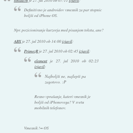
tinlad3n
je
27. jul 2010 ob 07:11
izjavil
:
Definitivno je androidov vmesnik za par stopnic
boljši od iPhone OS.
Npr. pozicioniranje kurzorja med pisanjem teksta, ane?
ABX
je
27. jul 2010 ob 14:00
izjavil
:
PrimozR
je
27. jul 2010 ob 02:45
izjavil
:
element
je
27. jul 2010 ob 02:23
izjavil
:
Najboljši ne, najlepši pa
zagotovo. :P
Resno vprašanje, kateri vmesnik je
boljši od iPhonovega? V svetu
mobilnih telefonov.
Vmesnik != OS