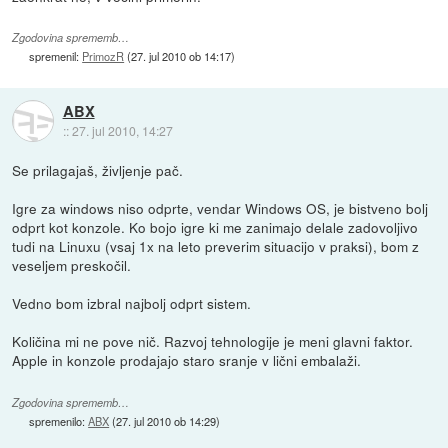
Zgodovina sprememb…
spremenil:
PrimozR
(
27. jul 2010 ob 14:17
)
ABX
::
27. jul 2010, 14:27
Se prilagajaš, življenje pač.
Igre za windows niso odprte, vendar Windows OS, je bistveno bolj
odprt kot konzole. Ko bojo igre ki me zanimajo delale zadovoljivo
tudi na Linuxu (vsaj 1x na leto preverim situacijo v praksi), bom z
veseljem preskočil.
Vedno bom izbral najbolj odprt sistem.
Količina mi ne pove nič. Razvoj tehnologije je meni glavni faktor.
Apple in konzole prodajajo staro sranje v lični embalaži.
Zgodovina sprememb…
spremenilo:
ABX
(
27. jul 2010 ob 14:29
)