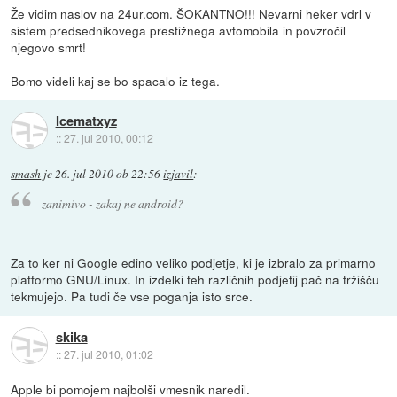
Že vidim naslov na 24ur.com. ŠOKANTNO!!! Nevarni heker vdrl v
sistem predsednikovega prestižnega avtomobila in povzročil
njegovo smrt!
Bomo videli kaj se bo spacalo iz tega.
Icematxyz
::
27. jul 2010, 00:12
smash
je
26. jul 2010 ob 22:56
izjavil
:
zanimivo - zakaj ne android?
Za to ker ni Google edino veliko podjetje, ki je izbralo za primarno
platformo GNU/Linux. In izdelki teh različnih podjetij pač na tržišču
tekmujejo. Pa tudi če vse poganja isto srce.
skika
::
27. jul 2010, 01:02
Apple bi pomojem najbolši vmesnik naredil.