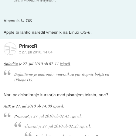
Vmesnik != OS
Apple bi lahko naredil vmesnik na Linux OS-u.
PrimozR
::
27. jul 2010, 14:04
tinlad3n
je
27. jul 2010 ob 07:11
izjavil
:
Definitivno je androidov vmesnik za par stopnic boljši od
iPhone OS.
Npr. pozicioniranje kurzorja med pisanjem teksta, ane?
ABX
je
27. jul 2010 ob 14:00
izjavil
:
PrimozR
je
27. jul 2010 ob 02:45
izjavil
:
element
je
27. jul 2010 ob 02:23
izjavil
:
Najboljši ne, najlepši pa zagotovo. :P