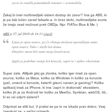
zavor in ostalih pomembnih sistemov v avtomobilu.
Zakaj bi imel multimedijski sistem dostop do zavor? Ima ga ABS, ki
je pa itak ločen zarad failsafe-a. In brez skrbi, multimedijske enote
že imajo read možnost prek OBDja. Npr. FIATov Blue & Me :)
ABX
je
27. jul 2010 ob 14:11
izjavil
:
Linux je open source, jaz če obstaja možnost uporabljam samo
open source. Tako v službi kot doma.
Omejitev mora biti samo moja kreativnost.
Apple je podobno sranje kot konzole, zapre te v njihov ekosistem.
Super zate. AMpak glej ga zlomka, koliko iger imaš za open
source, koliko za Mace, koliko za Windows in koliko za konzole
(pač, omenil si konzole, katerih glavni namen je gaming)? Koliko
aplikacij imaš za iPhone, ki ima 'zaprt in drakonski' ekosistem,
koliko jih je za Android ter koliko za MeeGo, Symbian, webOS, itd.,
ki so vsi odprti sistemi?
Odprtost se sliši kul. V praksi se pa to ne izkaže prav dobro. Vsaj
zaenkrat ne, v večini primerih.