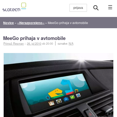
☰
Novice
»
--Nerazporejeno--
»
MeeGo prihaja v avtomobile
MeeGo prihaja v avtomobile
Primož Resman
::
26. jul 2010
ob 20:00
oznake:
N/A