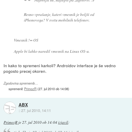
Resno vprašanje, kateri vmesnik je boljši od
iPhonovega? V svetu mobilnih telefonov.
Vmesnik != OS
Apple bi lahko naredil vmesnik na Linux OS-u.
In kako to spremeni karkoli? Androidov interface je še vedno
pogosto precej okoren.
Zgodovina sprememb…
spremenil:
PrimozR
(
27. jul 2010 ob 14:08
)
ABX
::
27. jul 2010, 14:11
PrimozR
je
27. jul 2010 ob 14:04
izjavil
: