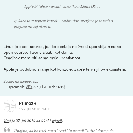
Apple bi lahko naredil vmesnik na Linux OS-u.
In kako to spremeni karkoli? Androidov interface je še vedno
pogosto precej okoren.
Linux je open source, jaz če obstaja možnost uporabljam samo
open source. Tako v službi kot doma.
Omejitev mora biti samo moja kreativnost.
Apple je podobno sranje kot konzole, zapre te v njihov ekosistem.
Zgodovina sprememb…
spremenilo:
ABX
(
27. jul 2010 ob 14:12
)
PrimozR
::
27. jul 2010, 14:15
kitaj
je
27. jul 2010 ob 09:54
izjavil
:
Upajmo, da bo imel samo "read" in ne tudi "write" dostop do