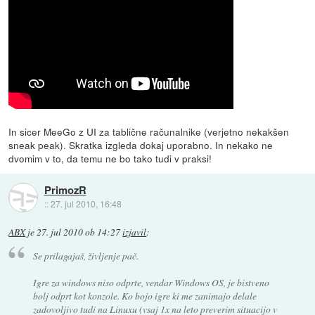
In sicer MeeGo z UI za tablične računalnike (verjetno nekakšen
sneak peak). Skratka izgleda dokaj uporabno. In nekako ne
dvomim v to, da temu ne bo tako tudi v praksi!
PrimozR
::
27. jul 2010, 16:48
ABX
je
27. jul 2010 ob 14:27
izjavil
:
Se prilagajaš, življenje pač.
Igre za windows niso odprte, vendar Windows OS, je bistveno
bolj odprt kot konzole. Ko bojo igre ki me zanimajo delale
zadovoljivo tudi na Linuxu (vsaj 1x na leto preverim situacijo v