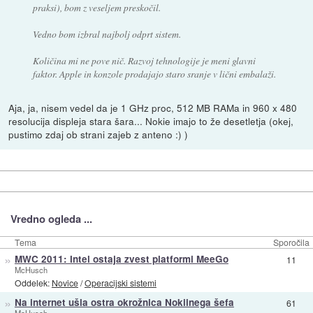
praksi), bom z veseljem preskočil.
Vedno bom izbral najbolj odprt sistem.
Količina mi ne pove nič. Razvoj tehnologije je meni glavni
faktor. Apple in konzole prodajajo staro sranje v lični embalaži.
Aja, ja, nisem vedel da je 1 GHz proc, 512 MB RAMa in 960 x 480
resolucija displeja stara šara... Nokie imajo to že desetletja (okej,
pustimo zdaj ob strani zajeb z anteno :) )
Vredno ogleda ...
Tema
Sporočila
»
MWC 2011: Intel ostaja zvest platformi MeeGo
11
McHusch
Oddelek:
Novice
/
Operacijski sistemi
»
Na internet ušla ostra okrožnica Nokiinega šefa
61
McHusch