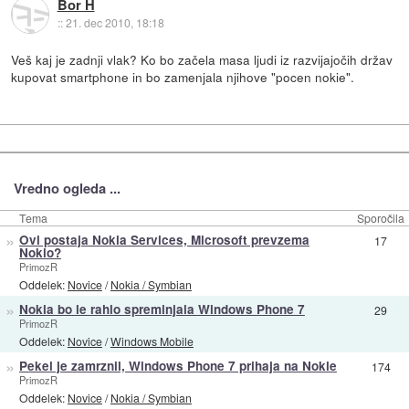
Bor H
::
21. dec 2010, 18:18
Veš kaj je zadnji vlak? Ko bo začela masa ljudi iz razvijajočih držav
kupovat smartphone in bo zamenjala njihove "pocen nokie".
Vredno ogleda ...
Tema
Sporočila
»
Ovi postaja Nokia Services, Microsoft prevzema
17
Nokio?
PrimozR
Oddelek:
Novice
/
Nokia / Symbian
»
Nokia bo le rahlo spreminjala Windows Phone 7
29
PrimozR
Oddelek:
Novice
/
Windows Mobile
»
Pekel je zamrznil, Windows Phone 7 prihaja na Nokie
174
PrimozR
Oddelek:
Novice
/
Nokia / Symbian