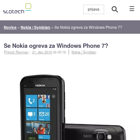
☰
Novice
»
Nokia / Symbian
»
Se Nokia ogreva za Windows Phone 7?
Se Nokia ogreva za Windows Phone 7?
Primož Resman
::
21. dec 2010
ob 00:16
Nokia / Symbian