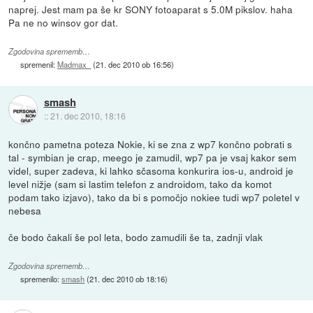
naprej. Jest mam pa še kr SONY fotoaparat s 5.0M pikslov. haha
Pa ne no winsov gor dat.
Zgodovina sprememb…
spremenil:
Madmax_
(
21. dec 2010 ob 16:56
)
smash
::
21. dec 2010, 18:16
končno pametna poteza Nokie, ki se zna z wp7 končno pobrati s
tal - symbian je crap, meego je zamudil, wp7 pa je vsaj kakor sem
videl, super zadeva, ki lahko sčasoma konkurira ios-u, android je
level nižje (sam si lastim telefon z androidom, tako da komot
podam tako izjavo), tako da bi s pomočjo nokiee tudi wp7 poletel v
nebesa
če bodo čakali še pol leta, bodo zamudili še ta, zadnji vlak
Zgodovina sprememb…
spremenilo:
smash
(
21. dec 2010 ob 18:16
)