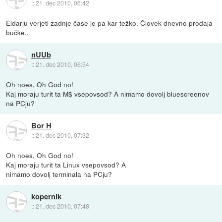
::
21. dec 2010, 06:42
Eldarju verjeti zadnje čase je pa kar težko. Človek dnevno prodaja
bučke..
nUUb
::
21. dec 2010, 06:54
Oh noes, Oh God no!
Kaj moraju turit ta M$ vsepovsod? A nimamo dovolj bluescreenov
na PCju?
Bor H
::
21. dec 2010, 07:32
Oh noes, Oh God no!
Kaj moraju turit ta Linux vsepovsod? A
nimamo dovolj terminala na PCju?
kopernik
::
21. dec 2010, 07:48