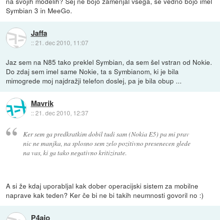
na svojih modelih? Sej ne bojo zamenjal vsega, še vedno bojo imel
Symbian 3 in MeeGo.
Jaffa
::
21. dec 2010, 11:07
Jaz sem na N85 tako preklel Symbian, da sem šel vstran od Nokie.
Do zdaj sem imel same Nokie, ta s Symbianom, ki je bila
mimogrede moj najdražji telefon doslej, pa je bila obup ...
Mavrik
::
21. dec 2010, 12:37
Ker sem ga predkratkim dobil tudi sam (Nokia E5) pa mi prav
nic ne manjka, na splosno sem zelo pozitivno presenecen glede
na vas, ki ga tako negativno kritizirate.
A si že kdaj uporabljal kak dober operacijski sistem za mobilne
naprave kak teden? Ker če bi ne bi takih neumnosti govoril no :)
P4ajo