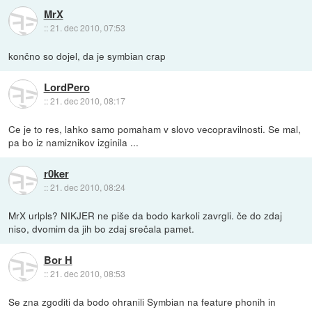
MrX
::
21. dec 2010, 07:53
končno so dojel, da je symbian crap
LordPero
::
21. dec 2010, 08:17
Ce je to res, lahko samo pomaham v slovo vecopravilnosti. Se mal,
pa bo iz namiznikov izginila ...
r0ker
::
21. dec 2010, 08:24
MrX urlpls? NIKJER ne piše da bodo karkoli zavrgli. če do zdaj
niso, dvomim da jih bo zdaj srečala pamet.
Bor H
::
21. dec 2010, 08:53
Se zna zgoditi da bodo ohranili Symbian na feature phonih in