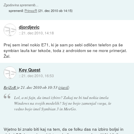
Zgodovina sprememb…
spremenil:
PrimozR
(
21. dec 2010 ob 14:15
)
djordjevic
::
21. dec 2010, 14:18
Prej sem imel nokio E71, ki je sam po sebi odličen telefon pa še
symbian laufa kar tekoče, toda z androidom se ne more primerjat.
Žal.
Key Quest
::
21. dec 2010, 16:53
RejZoR
je
21. dec 2010 ob 10:53
izjavil
:
Lol, a ni fajn, da imaš izbiro? Zakaj ne bi tud nokia imela
Windows na svojih modelih? Sej ne bojo zamenjal vsega, še
vedno bojo imel Symbian 3 in MeeGo.
Vrjetno bi znalo biti kaj na tem, da ce folku das na izbiro boljsi in