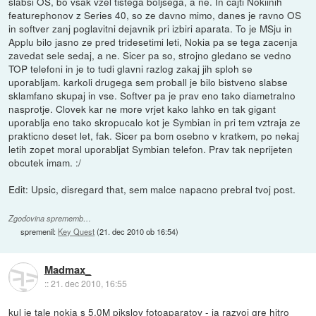
slabsi OS, bo vsak vzel tistega boljsega, a ne. In cajti Nokiinih
featurephonov z Series 40, so ze davno mimo, danes je ravno OS
in softver zanj poglavitni dejavnik pri izbiri aparata. To je MSju in
Applu bilo jasno ze pred tridesetimi leti, Nokia pa se tega zacenja
zavedat sele sedaj, a ne. Sicer pa so, strojno gledano se vedno
TOP telefoni in je to tudi glavni razlog zakaj jih sploh se
uporabljam. karkoli drugega sem proball je bilo bistveno slabse
sklamfano skupaj in vse. Softver pa je prav eno tako diametralno
nasprotje. Clovek kar ne more vrjet kako lahko en tak gigant
uporablja eno tako skropucalo kot je Symbian in pri tem vztraja ze
prakticno deset let, fak. Sicer pa bom osebno v kratkem, po nekaj
letih zopet moral uporabljat Symbian telefon. Prav tak neprijeten
obcutek imam. :/
Edit: Upsic, disregard that, sem malce napacno prebral tvoj post.
Zgodovina sprememb…
spremenil:
Key Quest
(
21. dec 2010 ob 16:54
)
Madmax_
::
21. dec 2010, 16:55
kul je tale nokia s 5.0M pikslov fotoaparatov - ja razvoj gre hitro