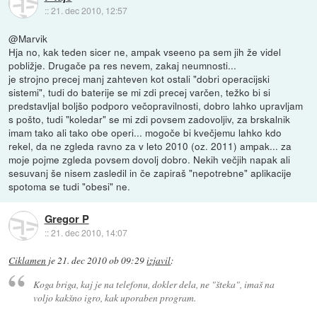
::
21. dec 2010, 12:57
@Marvik
Hja no, kak teden sicer ne, ampak vseeno pa sem jih že videl
pobližje. Drugače pa res nevem, zakaj neumnosti...
je strojno precej manj zahteven kot ostali "dobri operacijski
sistemi", tudi do baterije se mi zdi precej varčen, težko bi si
predstavljal boljšo podporo večopravilnosti, dobro lahko upravljam
s pošto, tudi "koledar" se mi zdi povsem zadovoljiv, za brskalnik
imam tako ali tako obe operi... mogoče bi kvečjemu lahko kdo
rekel, da ne zgleda ravno za v leto 2010 (oz. 2011) ampak... za
moje pojme zgleda povsem dovolj dobro. Nekih večjih napak ali
sesuvanj še nisem zasledil in če zapiraš "nepotrebne" aplikacije
spotoma se tudi "obesi" ne.
Gregor P
::
21. dec 2010, 14:07
Ciklamen
je
21. dec 2010 ob 09:29
izjavil
:
Koga briga, kaj je na telefonu, dokler dela, ne "šteka", imaš na
voljo kakšno igro, kak uporaben program.