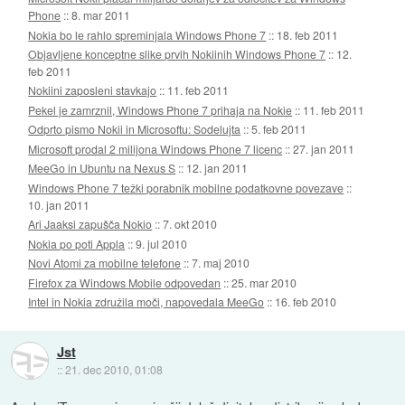
Phone
::
8. mar 2011
Nokia bo le rahlo spreminjala Windows Phone 7
::
18. feb 2011
Objavljene konceptne slike prvih Nokiinih Windows Phone 7
::
12.
feb 2011
Nokiini zaposleni stavkajo
::
11. feb 2011
Pekel je zamrznil, Windows Phone 7 prihaja na Nokie
::
11. feb 2011
Odprto pismo Nokii in Microsoftu: Sodelujta
::
5. feb 2011
Microsoft prodal 2 milijona Windows Phone 7 licenc
::
27. jan 2011
MeeGo in Ubuntu na Nexus S
::
12. jan 2011
Windows Phone 7 težki porabnik mobilne podatkovne povezave
::
10. jan 2011
Ari Jaaksi zapušča Nokio
::
7. okt 2010
Nokia po poti Appla
::
9. jul 2010
Novi Atomi za mobilne telefone
::
7. maj 2010
Firefox za Windows Mobile odpovedan
::
25. mar 2010
Intel in Nokia združila moči, napovedala MeeGo
::
16. feb 2010
Jst
::
21. dec 2010, 01:08