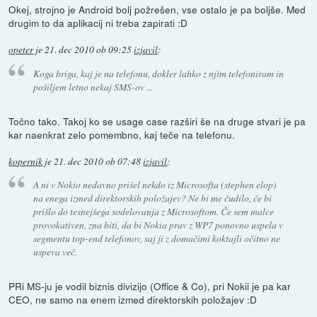
Okej, strojno je Android bolj požrešen, vse ostalo je pa boljše. Med
drugim to da aplikacij ni treba zapirati :D
opeter
je
21. dec 2010 ob 09:25
izjavil
:
Koga briga, kaj je na telefonu, dokler lahko z njim telefoniram in
pošiljem letno nekaj SMS-ov ...
Točno tako. Takoj ko se usage case razširi še na druge stvari je pa
kar naenkrat zelo pomembno, kaj teče na telefonu.
kopernik
je
21. dec 2010 ob 07:48
izjavil
:
A ni v Nokio nedavno prišel nekdo iz Microsofta (stephen elop)
na enega izmed direktorskih položajev? Ne bi me čudilo, če bi
prišlo do tesnejšega sodelovanja z Microsoftom. Če sem malce
provokativen, zna biti, da bi Nokia prav z WP7 ponovno uspela v
segmentu top-end telefonov, saj ji z domačimi koktajli očitno ne
uspeva več.
PRi MS-ju je vodil biznis divizijo (Office & Co), pri Nokii je pa kar
CEO, ne samo na enem izmed direktorskih položajev :D