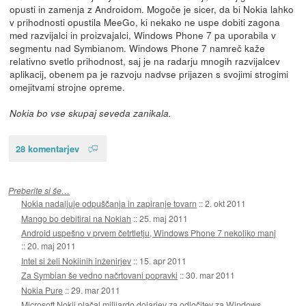
opusti in zamenja z Androidom. Mogoče je sicer, da bi Nokia lahko
v prihodnosti opustila MeeGo, ki nekako ne uspe dobiti zagona
med razvijalci in proizvajalci, Windows Phone 7 pa uporabila v
segmentu nad Symbianom. Windows Phone 7 namreč kaže
relativno svetlo prihodnost, saj je na radarju mnogih razvijalcev
aplikacij, obenem pa je razvoju nadvse prijazen s svojimi strogimi
omejitvami strojne opreme.
Nokia bo vse skupaj seveda zanikala.
28 komentarjev
Preberite si še…
Nokia nadaljuje odpuščanja in zapiranje tovarn
::
2. okt 2011
Mango bo debitiral na Nokiah
::
25. maj 2011
Android uspešno v prvem četrtletju, Windows Phone 7 nekoliko manj
::
20. maj 2011
Intel si želi Nokiinih inženirjev
::
15. apr 2011
Za Symbian še vedno načrtovani popravki
::
30. mar 2011
Nokia Pure
::
29. mar 2011
Microsoft Nokii plačal milijardo dolarjev za odločitev za Windows