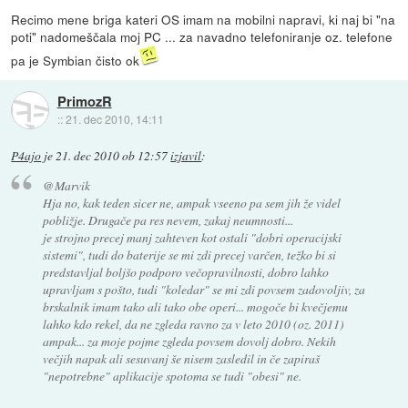
Recimo mene briga kateri OS imam na mobilni napravi, ki naj bi "na
poti" nadomeščala moj PC ... za navadno telefoniranje oz. telefone
pa je Symbian čisto ok
PrimozR
::
21. dec 2010, 14:11
P4ajo
je
21. dec 2010 ob 12:57
izjavil
:
@Marvik
Hja no, kak teden sicer ne, ampak vseeno pa sem jih že videl
pobližje. Drugače pa res nevem, zakaj neumnosti...
je strojno precej manj zahteven kot ostali "dobri operacijski
sistemi", tudi do baterije se mi zdi precej varčen, težko bi si
predstavljal boljšo podporo večopravilnosti, dobro lahko
upravljam s pošto, tudi "koledar" se mi zdi povsem zadovoljiv, za
brskalnik imam tako ali tako obe operi... mogoče bi kvečjemu
lahko kdo rekel, da ne zgleda ravno za v leto 2010 (oz. 2011)
ampak... za moje pojme zgleda povsem dovolj dobro. Nekih
večjih napak ali sesuvanj še nisem zasledil in če zapiraš
"nepotrebne" aplikacije spotoma se tudi "obesi" ne.