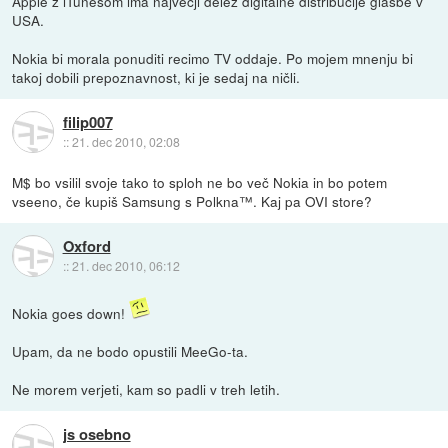
Apple z iTunesom ima največji delež digitalne distribucije glasbe v
USA.
Nokia bi morala ponuditi recimo TV oddaje. Po mojem mnenju bi
takoj dobili prepoznavnost, ki je sedaj na ničli.
filip007
::
21. dec 2010, 02:08
M$ bo vsilil svoje tako to sploh ne bo več Nokia in bo potem
vseeno, če kupiš Samsung s Polkna™. Kaj pa OVI store?
Oxford
::
21. dec 2010, 06:12
Nokia goes down!
Upam, da ne bodo opustili MeeGo-ta.
Ne morem verjeti, kam so padli v treh letih.
js osebno