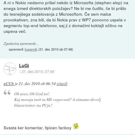
A ni v Nokio nedavno prišel nekdo iz Microsofta (stephen elop) na
enega izmed direktorskih položajev? Ne bi me čudilo, če bi prišlo
do tesnejšega sodelovanja z Microsoftom. Če sem malce
provokativen, zna biti, da bi Nokia prav z WP7 ponovno uspela v
segmentu top-end telefonov, saj ji z domačimi koktajli očitno ne
uspeva več.
Zgodovina sprememb…
spremenil:
kopernik
(
21. dec 2010 ob 07:48
)
LuGi
::
21. dec 2010, 07:49
nUUb
je
21. dec 2010 ob 06:54
izjavil
:
Oh noes, Oh God no!
Kaj moraju turit ta M$ vsepovsod? A nimamo dovolj
bluescreenov na PCju?
Svasta ker komentar, tipicen fanboy