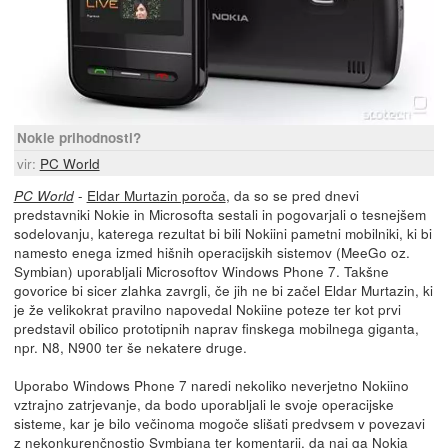
Nokie prihodnosti?
vir:
PC World
-
Eldar Murtazin poroča
, da so se pred dnevi
PC World
predstavniki Nokie in Microsofta sestali in pogovarjali o tesnejšem
sodelovanju, katerega rezultat bi bili Nokiini pametni mobilniki, ki bi
namesto enega izmed hišnih operacijskih sistemov (MeeGo oz.
Symbian) uporabljali Microsoftov Windows Phone 7. Takšne
govorice bi sicer zlahka zavrgli, če jih ne bi začel Eldar Murtazin, ki
je že velikokrat pravilno napovedal Nokiine poteze ter kot prvi
predstavil obilico prototipnih naprav finskega mobilnega giganta,
npr. N8, N900 ter še nekatere druge.
Uporabo Windows Phone 7 naredi nekoliko neverjetno Nokiino
vztrajno zatrjevanje, da bodo uporabljali le svoje operacijske
sisteme, kar je bilo večinoma mogoče slišati predvsem v povezavi
z nekonkurenčnostjo Symbiana ter komentarji, da naj ga Nokia