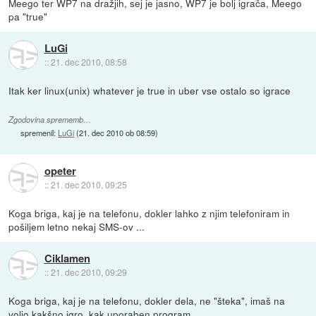
Meego ter WP7 na dražjih, sej je jasno, WP7 je bolj igrača, Meego
pa "true"
LuGi
::
21. dec 2010, 08:58
Itak ker linux(unix) whatever je true in uber vse ostalo so igrace
Zgodovina sprememb…
spremenil:
LuGi
(
21. dec 2010 ob 08:59
)
opeter
::
21. dec 2010, 09:25
Koga briga, kaj je na telefonu, dokler lahko z njim telefoniram in
pošiljem letno nekaj SMS-ov ...
Ciklamen
::
21. dec 2010, 09:29
Koga briga, kaj je na telefonu, dokler dela, ne "šteka", imaš na
voljo kakšno igro, kak uporaben program.