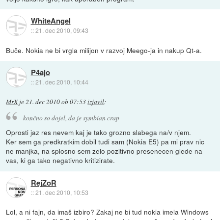
WhiteAngel
::
21. dec 2010, 09:43
Buče. Nokia ne bi vrgla milijon v razvoj Meego-ja in nakup Qt-a.
P4ajo
::
21. dec 2010, 10:44
MrX
je
21. dec 2010 ob 07:53
izjavil
:
končno so dojel, da je symbian crap
Oprosti jaz res nevem kaj je tako grozno slabega na/v njem.
Ker sem ga predkratkim dobil tudi sam (Nokia E5) pa mi prav nic
ne manjka, na splosno sem zelo pozitivno presenecen glede na
vas, ki ga tako negativno kritizirate.
RejZoR
::
21. dec 2010, 10:53
Lol, a ni fajn, da imaš izbiro? Zakaj ne bi tud nokia imela Windows