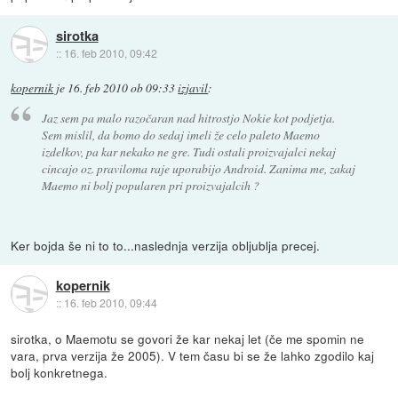
sirotka
::
16. feb 2010, 09:42
kopernik
je
16. feb 2010 ob 09:33
izjavil
:
Jaz sem pa malo razočaran nad hitrostjo Nokie kot podjetja.
Sem mislil, da bomo do sedaj imeli že celo paleto Maemo
izdelkov, pa kar nekako ne gre. Tudi ostali proizvajalci nekaj
cincajo oz. praviloma raje uporabijo Android. Zanima me, zakaj
Maemo ni bolj popularen pri proizvajalcih ?
Ker bojda še ni to to...naslednja verzija obljublja precej.
kopernik
::
16. feb 2010, 09:44
sirotka, o Maemotu se govori že kar nekaj let (če me spomin ne
vara, prva verzija že 2005). V tem času bi se že lahko zgodilo kaj
bolj konkretnega.