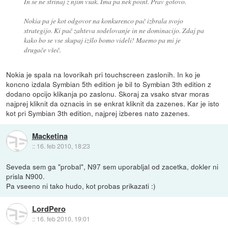
In se ne strinaj z njim vsak. Ima pa nek point. Prav gotovo.
Nokia pa je kot odgovor na konkurenco pač izbrala svojo
strategijo. Ki pač zahteva sodelovanje in ne dominacijo. Zdaj pa
kako bo se vse skupaj izšlo bomo videli! Maemo pa mi je
drugače všeč.
Nokia je spala na lovorikah pri touchscreen zaslonih. In ko je
koncno izdala Symbian 5th edition je bil to Symbian 3th edition z
dodano opcijo klikanja po zaslonu. Skoraj za vsako stvar moras
najprej kliknit da oznacis in se enkrat kliknit da zazenes. Kar je isto
kot pri Symbian 3th edition, najprej izberes nato zazenes.
Macketina
::
16. feb 2010, 18:23
Seveda sem ga "probal", N97 sem uporabljal od zacetka, dokler ni
prisla N900.
Pa vseeno ni tako hudo, kot probas prikazati :)
LordPero
::
16. feb 2010, 19:01