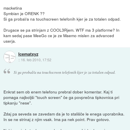
macketina
Symbian je ORENK ??
Si ga probal/a na touchscreen telefonih kjer je za totalen odpad.
Drugace se pa strinjam z COOL3Rjem. WTF ma 3 platforme? In
kam sedaj pase MeeGo ce je ze Maemo mislen za advanced
userja.
Icematxyz
::
16. feb 2010, 17:52
Si ga probal/a na touchscreen telefonih kjer je za totalen odpad.
Enkrat sem ob enem telefonu prebral dober komentar. Kaj ti
pomaga najboljši "touch screen" če ga povprečna tipkovnica pri
tipkanju "nese".
Zdaj pa seveda se zavedam da je to stališče le enega uporabnika.
In se ne strinaj z njim vsak. Ima pa nek point. Prav gotovo.