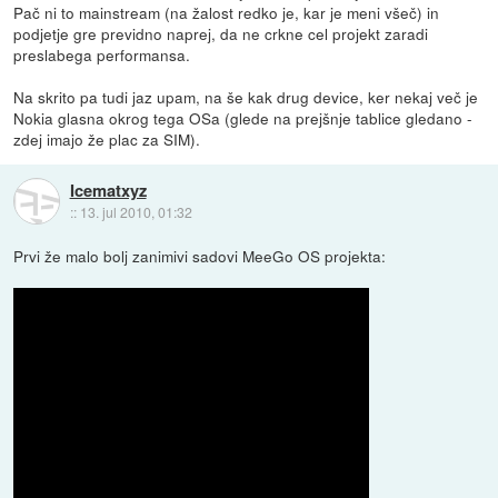
Pač ni to mainstream (na žalost redko je, kar je meni všeč) in
podjetje gre previdno naprej, da ne crkne cel projekt zaradi
preslabega performansa.
Na skrito pa tudi jaz upam, na še kak drug device, ker nekaj več je
Nokia glasna okrog tega OSa (glede na prejšnje tablice gledano -
zdej imajo že plac za SIM).
Icematxyz
::
13. jul 2010, 01:32
Prvi že malo bolj zanimivi sadovi MeeGo OS projekta: