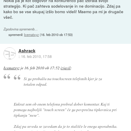
Nokia pa je kot odgovor na konkurenco pač izbrala svojo
strategijo. Ki pač zahteva sodelovanje in ne dominacijo. Zdaj pa
kako bo se vse skupaj izšlo bomo videli! Maemo pa mi je drugače
všeč.
Zgodovina sprememb…
spremenil:
Icematxyz
(
16. feb 2010 ob 17:53
)
Ashrack
::
16. feb 2010, 17:58
Icematxyz
je
16. feb 2010 ob 17:52
izjavil
:
Si ga probal/a na touchscreen telefonih kjer je za
totalen odpad.
Enkrat sem ob enem telefonu prebral dober komentar. Kaj ti
pomaga najboljši "touch screen" če ga povprečna tipkovnica pri
tipkanju "nese".
Zdaj pa seveda se zavedam da je to stališče le enega uporabnika.