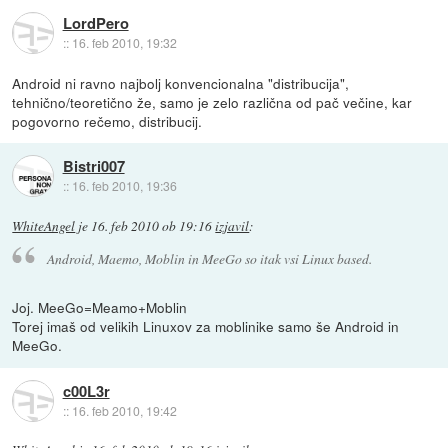
LordPero
::
16. feb 2010, 19:32
Android ni ravno najbolj konvencionalna "distribucija",
tehnično/teoretično že, samo je zelo različna od pač večine, kar
pogovorno rečemo, distribucij.
Bistri007
::
16. feb 2010, 19:36
WhiteAngel
je
16. feb 2010 ob 19:16
izjavil
:
Android, Maemo, Moblin in MeeGo so itak vsi Linux based.
Joj. MeeGo=Meamo+Moblin
Torej imaš od velikih Linuxov za moblinike samo še Android in
MeeGo.
c00L3r
::
16. feb 2010, 19:42