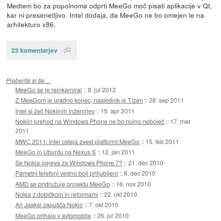
Medtem bo za popolnoma odprti MeeGo moč pisati aplikacije v Qt,
kar ni presenetljivo. Intel dodaja, da MeeGo ne bo omejen le na
arhitekturo x86.
23 komentarjev
Preberite si še…
MeeGo se je reinkarniral
::
8. jul 2012
Z MeeGom je uradno konec, naslednik je Tizen
::
28. sep 2011
Intel si želi Nokiinih inženirjev
::
15. apr 2011
Nokiin prehod na Windows Phone ne bo nujno neboleč
::
17. mar
2011
MWC 2011: Intel ostaja zvest platformi MeeGo
::
15. feb 2011
MeeGo in Ubuntu na Nexus S
::
12. jan 2011
Se Nokia ogreva za Windows Phone 7?
::
21. dec 2010
Pametni telefoni vedno bolj priljubljeni
::
8. dec 2010
AMD se pridružuje projektu MeeGo
::
16. nov 2010
Nokia z dobičkom in reformami
::
22. okt 2010
Ari Jaaksi zapušča Nokio
::
7. okt 2010
MeeGo prihaja v avtomobile
::
26. jul 2010