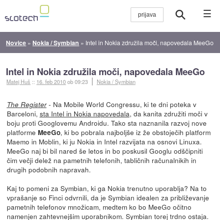
☰
Novice
»
Nokia / Symbian
»
Intel in Nokia združila moči, napovedala MeeGo
Intel in Nokia združila moči, napovedala MeeGo
Matej Huš
::
16. feb 2010
ob 09:23
Nokia / Symbian
- Na Mobile World Congressu, ki te dni poteka v
The Register
Barceloni,
sta Intel in Nokia napovedala
, da kanita združiti moči v
boju proti Googlovemu Androidu. Tako sta naznanila razvoj nove
platforme
, ki bo pobrala najboljše iz že obstoječih platform
MeeGo
Maemo in Moblin, ki ju Nokia in Intel razvijata na osnovi Linuxa.
MeeGo naj bi bil nared še letos in bo poskusil Googlu odščipniti
čim večji delež na pametnih telefonih, tabličnih računalnikih in
drugih podobnih napravah.
Kaj to pomeni za Symbian, ki ga Nokia trenutno uporablja? Na to
vprašanje so Finci odvrnili, da je Symbian idealen za približevanje
pametnih telefonov množicam, medtem ko bo MeeGo očitno
namenjen zahtevnejšim uporabnikom. Symbian torej trdno ostaja.