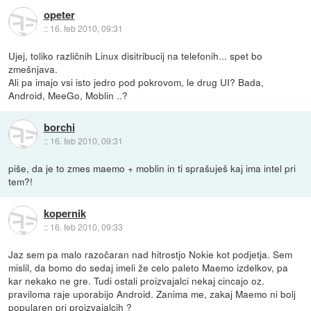
opeter
::
16. feb 2010, 09:31
Ujej, toliko različnih Linux disitribucij na telefonih... spet bo
zmešnjava.
Ali pa imajo vsi isto jedro pod pokrovom, le drug UI? Bada,
Android, MeeGo, Moblin ..?
borchi
::
16. feb 2010, 09:31
piše, da je to zmes maemo + moblin in ti sprašuješ kaj ima intel pri
tem?!
kopernik
::
16. feb 2010, 09:33
Jaz sem pa malo razočaran nad hitrostjo Nokie kot podjetja. Sem
mislil, da bomo do sedaj imeli že celo paleto Maemo izdelkov, pa
kar nekako ne gre. Tudi ostali proizvajalci nekaj cincajo oz.
praviloma raje uporabijo Android. Zanima me, zakaj Maemo ni bolj
popularen pri proizvajalcih ?