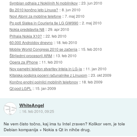
Symbian odhaja z Nokijinih N mobilnikov
::
23. jun 2010
Bo 2010 končno leto Linuxa?
::
8. jun 2010
Novi Atomi za mobilne telefone
::
7. maj 2010
Po poti Slatea in Courierja še LG GW990
::
2. maj 2010
Nokia predstavila N8
::
29. apr 2010
Prihaja Nokia X10?
::
22. feb 2010
60.000 Androidov dnevno
::
18. feb 2010
Mobile World Congress 2010 se začenja
::
15. feb 2010
Štirijedrni procesorji ARM
::
13. feb 2010
Opera za iPhone
::
11. feb 2010
Nov pametni telefon stvaritev Intela in LG-ja
::
11. jan 2010
Kitajska podpira poceni računalnike z Linuxom
::
23. okt 2009
Končno enotni polnilci mobilnih telefonov
::
18. feb 2009
Qt pod LGPL
::
15. jan 2009
WhiteAngel
::
16. feb 2010, 09:25
Ne vem čisto točno, kaj ima tu Intel zraven? Kolikor vem, je tole
Debian kompanija + Nokia s Qt in nihče drug.