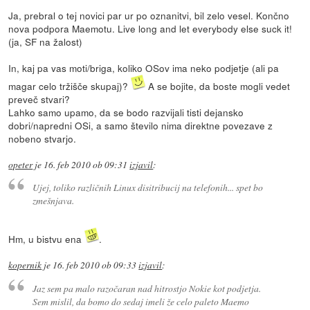
Ja, prebral o tej novici par ur po oznanitvi, bil zelo vesel. Končno
nova podpora Maemotu. Live long and let everybody else suck it!
(ja, SF na žalost)
In, kaj pa vas moti/briga, koliko OSov ima neko podjetje (ali pa
magar celo tržišče skupaj)?
A se bojite, da boste mogli vedet
preveč stvari?
Lahko samo upamo, da se bodo razvijali tisti dejansko
dobri/napredni OSi, a samo število nima direktne povezave z
nobeno stvarjo.
opeter
je
16. feb 2010 ob 09:31
izjavil
:
Ujej, toliko različnih Linux disitribucij na telefonih... spet bo
zmešnjava.
Hm, u bistvu ena
.
kopernik
je
16. feb 2010 ob 09:33
izjavil
:
Jaz sem pa malo razočaran nad hitrostjo Nokie kot podjetja.
Sem mislil, da bomo do sedaj imeli že celo paleto Maemo