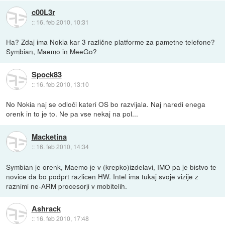
c00L3r
::
16. feb 2010, 10:31
Ha? Zdaj ima Nokia kar 3 različne platforme za pametne telefone?
Symbian, Maemo in MeeGo?
Spock83
::
16. feb 2010, 13:10
No Nokia naj se odloči kateri OS bo razvijala. Naj naredi enega
orenk in to je to. Ne pa vse nekaj na pol...
Macketina
::
16. feb 2010, 14:34
Symbian je orenk, Maemo je v (krepko)izdelavi, IMO pa je bistvo te
novice da bo podprt razlicen HW. Intel ima tukaj svoje vizije z
raznimi ne-ARM procesorji v mobitelih.
Ashrack
::
16. feb 2010, 17:48