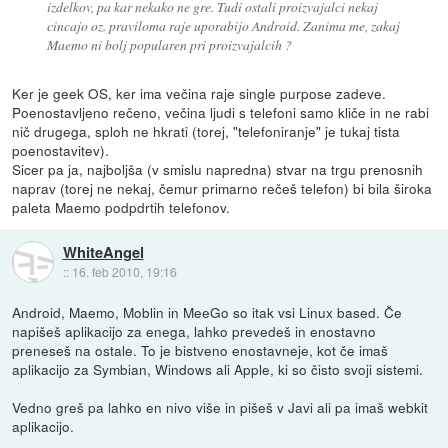
izdelkov, pa kar nekako ne gre. Tudi ostali proizvajalci nekaj
cincajo oz. praviloma raje uporabijo Android. Zanima me, zakaj
Maemo ni bolj popularen pri proizvajalcih ?
Ker je geek OS, ker ima večina raje single purpose zadeve.
Poenostavljeno rečeno, večina ljudi s telefoni samo kliče in ne rabi
nič drugega, sploh ne hkrati (torej, "telefoniranje" je tukaj tista
poenostavitev).
Sicer pa ja, najboljša (v smislu napredna) stvar na trgu prenosnih
naprav (torej ne nekaj, čemur primarno rečeš telefon) bi bila široka
paleta Maemo podpdrtih telefonov.
WhiteAngel
::
16. feb 2010, 19:16
Android, Maemo, Moblin in MeeGo so itak vsi Linux based. Če
napišeš aplikacijo za enega, lahko prevedeš in enostavno
preneseš na ostale. To je bistveno enostavneje, kot če imaš
aplikacijo za Symbian, Windows ali Apple, ki so čisto svoji sistemi.
Vedno greš pa lahko en nivo više in pišeš v Javi ali pa imaš webkit
aplikacijo.