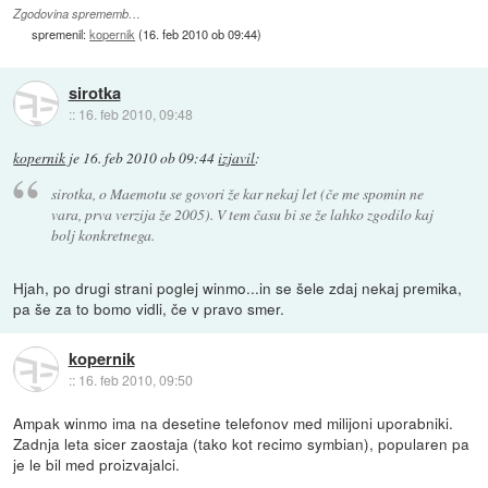
Zgodovina sprememb…
spremenil:
kopernik
(
16. feb 2010 ob 09:44
)
sirotka
::
16. feb 2010, 09:48
kopernik
je
16. feb 2010 ob 09:44
izjavil
:
sirotka, o Maemotu se govori že kar nekaj let (če me spomin ne
vara, prva verzija že 2005). V tem času bi se že lahko zgodilo kaj
bolj konkretnega.
Hjah, po drugi strani poglej winmo...in se šele zdaj nekaj premika,
pa še za to bomo vidli, če v pravo smer.
kopernik
::
16. feb 2010, 09:50
Ampak winmo ima na desetine telefonov med milijoni uporabniki.
Zadnja leta sicer zaostaja (tako kot recimo symbian), popularen pa
je le bil med proizvajalci.