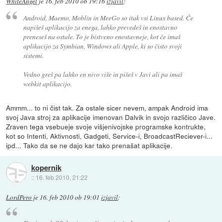
WhiteAngel
je
16. feb 2010 ob 19:16
izjavil
:
Android, Maemo, Moblin in MeeGo so itak vsi Linux based. Če
napišeš aplikacijo za enega, lahko prevedeš in enostavno
preneseš na ostale. To je bistveno enostavneje, kot če imaš
aplikacijo za Symbian, Windows ali Apple, ki so čisto svoji
sistemi.
Vedno greš pa lahko en nivo više in pišeš v Javi ali pa imaš
webkit aplikacijo.
Ammm... to ni čist tak. Za ostale sicer nevem, ampak Android ima
svoj Java stroj za aplikacije imenovan Dalvik in svojo različico Jave.
Zraven tega vsebueje svoje višjenivojske programske kontrukte,
kot so Intenti, Aktivnosti, Gadgeti, Service-i, BroadcastReciever-i...
ipd... Tako da se ne dajo kar tako prenašat aplikacije.
kopernik
::
16. feb 2010, 21:22
LordPero
je
16. feb 2010 ob 19:01
izjavil
: