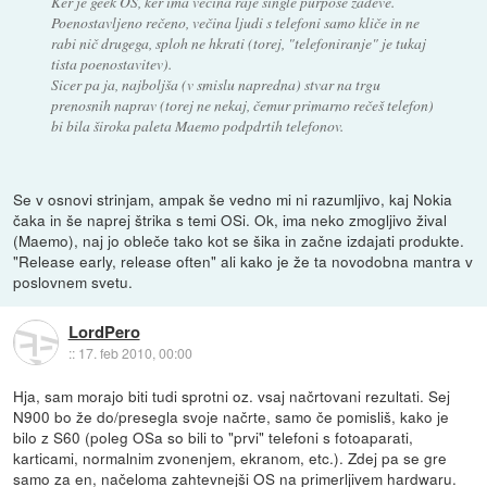
Ker je geek OS, ker ima večina raje single purpose zadeve.
Poenostavljeno rečeno, večina ljudi s telefoni samo kliče in ne
rabi nič drugega, sploh ne hkrati (torej, "telefoniranje" je tukaj
tista poenostavitev).
Sicer pa ja, najboljša (v smislu napredna) stvar na trgu
prenosnih naprav (torej ne nekaj, čemur primarno rečeš telefon)
bi bila široka paleta Maemo podpdrtih telefonov.
Se v osnovi strinjam, ampak še vedno mi ni razumljivo, kaj Nokia
čaka in še naprej štrika s temi OSi. Ok, ima neko zmogljivo žival
(Maemo), naj jo obleče tako kot se šika in začne izdajati produkte.
"Release early, release often" ali kako je že ta novodobna mantra v
poslovnem svetu.
LordPero
::
17. feb 2010, 00:00
Hja, sam morajo biti tudi sprotni oz. vsaj načrtovani rezultati. Sej
N900 bo že do/presegla svoje načrte, samo če pomisliš, kako je
bilo z S60 (poleg OSa so bili to "prvi" telefoni s fotoaparati,
karticami, normalnim zvonenjem, ekranom, etc.). Zdej pa se gre
samo za en, načeloma zahtevnejši OS na primerljivem hardwaru.