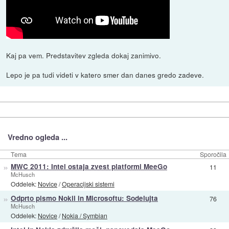
Kaj pa vem. Predstavitev zgleda dokaj zanimivo.
Lepo je pa tudi videti v katero smer dan danes gredo zadeve.
Vredno ogleda ...
Tema
Sporočila
»
MWC 2011: Intel ostaja zvest platformi MeeGo
11
McHusch
Oddelek:
Novice
/
Operacijski sistemi
»
Odprto pismo Nokii in Microsoftu: Sodelujta
76
McHusch
Oddelek:
Novice
/
Nokia / Symbian