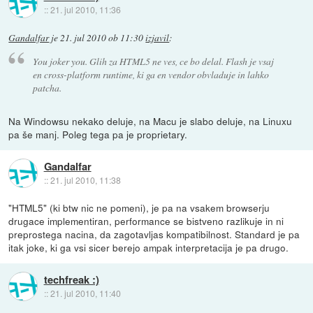
::
21. jul 2010, 11:36
Gandalfar
je
21. jul 2010 ob 11:30
izjavil
:
You joker you. Glih za HTML5 ne ves, ce bo delal. Flash je vsaj
en cross-platform runtime, ki ga en vendor obvladuje in lahko
patcha.
Na Windowsu nekako deluje, na Macu je slabo deluje, na Linuxu
pa še manj. Poleg tega pa je proprietary.
Gandalfar
::
21. jul 2010, 11:38
"HTML5" (ki btw nic ne pomeni), je pa na vsakem browserju
drugace implementiran, performance se bistveno razlikuje in ni
preprostega nacina, da zagotavljas kompatibilnost. Standard je pa
itak joke, ki ga vsi sicer berejo ampak interpretacija je pa drugo.
techfreak :)
::
21. jul 2010, 11:40