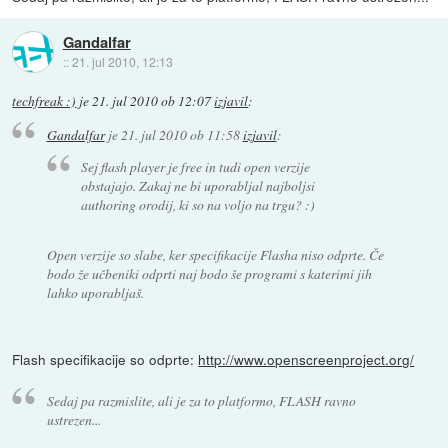
Gandalfar
::
21. jul 2010, 12:13
techfreak :)
je
21. jul 2010 ob 12:07
izjavil
:
Gandalfar
je
21. jul 2010 ob 11:58
izjavil
:
Sej flash player je free in tudi open verzije
obstajajo. Zakaj ne bi uporabljal najboljsi
authoring orodij, ki so na voljo na trgu? :)
Open verzije so slabe, ker specifikacije Flasha niso odprte. Če
bodo že učbeniki odprti naj bodo še programi s katerimi jih
lahko uporabljaš.
Flash specifikacije so odprte:
http://www.openscreenproject.org/
Sedaj pa razmislite, ali je za to platformo, FLASH ravno
ustrezen...