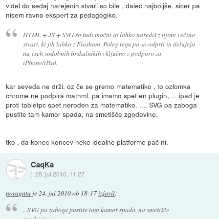
videl do sedaj narejenih stvari so bile , daleč najboljše. sicer pa
nisem ravno ekspert za pedagogiko.
HTML + JS + SVG so tudi močni in lahko narediš z njimi večino
stvari, ki jih lahko z Flashom. Poleg tega pa so odprti in delujejo
na vseh sodobnih brskalnikih vključno z podporo za
iPhone/iPad.
kar seveda ne drži. oz če se gremo matematiko , to ozlomka
chrome ne podpira mathml, pa imamo spet en plugin,.... ipad je
proti tabletpc spet neroden za matematiko. .... SVG pa zaboga
pustite tam kamor spada, na smetišče zgodovine.
tko , da konec koncev neke idealne platforme pač ni.
CaqKa
::
25. jul 2010, 11:27
noraguta
je
24. jul 2010 ob 18:17
izjavil
:
...SVG pa zaboga pustite tam kamor spada, na smetišče
zgodovine. ...