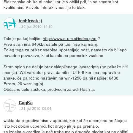
Elektronska oblika ni nakaj kar je v obliki pdf, in se smatra kot
kvalitetnim. V svetu interaktivnosti je to blak.
techfreak :)
::
30. jun 2010, 14:19
Tole je pa kaj boljše:
http://www.e-um.si/index.php
?
Prva stran ima 640kB, ostale pa tudi niso kaj manj.
Poleg tega za prikaz vsebine uporabljajo post, namesto da bi lepo
navadne povezave, ki bi kazale na permalink vsebine.
Stran sploh ne deluje brez vklopljenega javascripta (ne prikaže niti
menija). W3 validator pravi, da niti ni UTF-8 ker ima nepravilne
znake, če pa ročno nastavim na win-1250 pa mi napiše: 6438
Errors, 20 warning(s).
Občasno celo zašteka, predvsem zaradi Flash-a.
CaqKa
::
21. jul 2010, 09:04
walda da e-gradiva niso v uporabi, ker kot že omenjeno ne štejejo
isto kot obični učbeniki, kot drugo jih je pa premalo.
za izdelat e-gradivo je pač treba malo drugače gledat kot pa obični