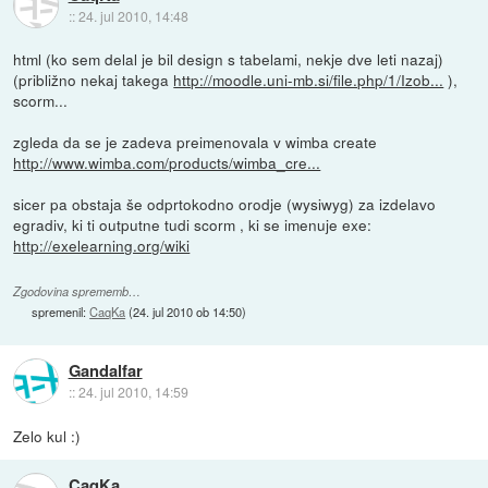
::
24. jul 2010, 14:48
html (ko sem delal je bil design s tabelami, nekje dve leti nazaj)
(približno nekaj takega
http://moodle.uni-mb.si/file.php/1/Izob...
),
scorm...
zgleda da se je zadeva preimenovala v wimba create
http://www.wimba.com/products/wimba_cre...
sicer pa obstaja še odprtokodno orodje (wysiwyg) za izdelavo
egradiv, ki ti outputne tudi scorm , ki se imenuje exe:
http://exelearning.org/wiki
Zgodovina sprememb…
spremenil:
CaqKa
(
24. jul 2010 ob 14:50
)
Gandalfar
::
24. jul 2010, 14:59
Zelo kul :)
CaqKa