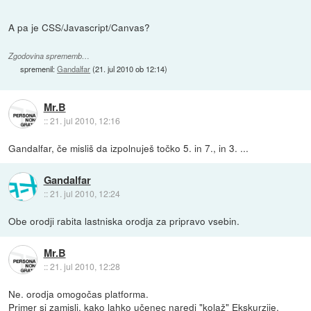
A pa je CSS/Javascript/Canvas?
Zgodovina sprememb…
spremenil:
Gandalfar
(
21. jul 2010 ob 12:14
)
Mr.B
::
21. jul 2010, 12:16
Gandalfar, če misliš da izpolnuješ točko 5. in 7., in 3. ...
Gandalfar
::
21. jul 2010, 12:24
Obe orodji rabita lastniska orodja za pripravo vsebin.
Mr.B
::
21. jul 2010, 12:28
Ne. orodja omogočas platforma.
Primer si zamisli, kako lahko učenec naredi "kolaž" Ekskurzije.