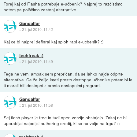
Torej kaj od Flasha potrebuje e-učbenik? Najprej to razčistimo
potem pa poiščimo zastonj alternative.
Gandalfar
::
21. jul 2010, 11:42
Kaj ce bi najprej definral kaj sploh rabi e-ucbenik? :)
techfreak :)
::
21. jul 2010, 11:49
Tega ne vem, ampak sem prepričan, da se lahko najde odprte
alternative. Če že želijo imeti prosto dostopne učbenike potem bi le
ti morali biti dostopni z prosto dostopnimi programi.
Gandalfar
::
21. jul 2010, 11:58
Sej flash player je free in tudi open verzije obstajajo. Zakaj ne bi
uporabljal najboljsi authoring orodij, ki so na voljo na trgu? :)
techfreak :)