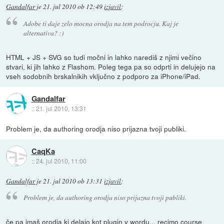
Gandalfar
je
21. jul 2010 ob 12:49
izjavil
:
Adobe ti daje zelo mocna orodja na tem podrocju. Kaj je
alternativa? :)
HTML + JS + SVG so tudi močni in lahko narediš z njimi večino
stvari, ki jih lahko z Flashom. Poleg tega pa so odprti in delujejo na
vseh sodobnih brskalnikih vključno z podporo za iPhone/iPad.
Gandalfar
::
21. jul 2010, 13:31
Problem je, da authoring orodja niso prijazna tvoji publiki.
CaqKa
::
24. jul 2010, 11:00
Gandalfar
je
21. jul 2010 ob 13:31
izjavil
:
Problem je, da authoring orodja niso prijazna tvoji publiki.
če pa imaš orodja ki delajo kot plugin v wordu... recimo course