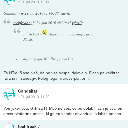
::
21. jul 2010, 10:14
Gandalfar
je
21. jul 2010 ob 09:08
izjavil
:
techfreak :)
je
29. jun 2010 ob 20:47
izjavil
:
Flash CS4?
Html5 si naj pogledajo, ne pa
Flash.
Ce mislijo razvijat 30x dlje, potem kar.
Za HTML5 vsaj veš, da bo vse skupaj delovalo. Flash pa večkrat
faila in ni zanesljiv. Poleg tega ni cross-platform.
Gandalfar
::
21. jul 2010, 11:30
You joker you. Glih za HTML5 ne ves, ce bo delal. Flash je vsaj en
cross-platform runtime, ki ga en vendor obvladuje in lahko patcha.
techfreak :)