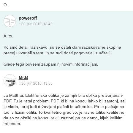
O.
poweroff
::
30. jun 2010, 13:42
A, to.
Ko smo delali raziskavo, so se ostali člani raziskovalne skupine
precej ukvarjali s tem. In se tudi dosti pogovarjali z učitelji.
Glede tega povsem zaupam njihovim informacijam.
Mr.B
::
30. jun 2010, 13:55
Ja Matthai, Elektronska oblika je za njih bila oblika pretvorjana v
PDF. Tu je ratal problem. PDF, ki bi na koncu lahko bil zastonj, saj
je vlada, torej tudi državljani plačali te učbenike. Pa te plačujemo
tudi v fizični obliki. To kvalitetno gradivo, je ravno toliko kvalitetno,
da so založniki na koncu rekli, zastonj pa ne damo, kljub kolikim
miljonom.