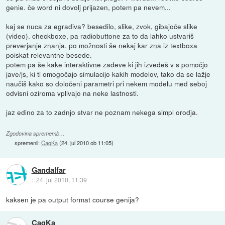
genie. če word ni dovolj prijazen, potem pa nevem...
kaj se nuca za egradiva? besedilo, slike, zvok, gibajoče slike
(video). checkboxe, pa radiobuttone za to da lahko ustvariš
preverjanje znanja. po možnosti še nekaj kar zna iz textboxa
poiskat relevantne besede.
potem pa še kake interaktivne zadeve ki jih izvedeš v s pomočjo
jave/js, ki ti omogočajo simulacijo kakih modelov, tako da se lažje
naučiš kako so določeni parametri pri nekem modelu med seboj
odvisni oziroma vplivajo na neke lastnosti.
jaz edino za to zadnjo stvar ne poznam nekega simpl orodja.
Zgodovina sprememb…
spremenil:
CaqKa
(
24. jul 2010 ob 11:05
)
Gandalfar
::
24. jul 2010, 11:39
kaksen je pa output format course genija?
CaqKa