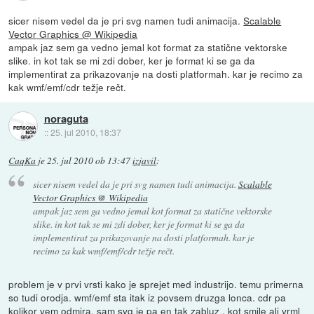
sicer nisem vedel da je pri svg namen tudi animacija.
Scalable
Vector Graphics @ Wikipedia
ampak jaz sem ga vedno jemal kot format za statične vektorske
slike. in kot tak se mi zdi dober, ker je format ki se ga da
implementirat za prikazovanje na dosti platformah. kar je recimo za
kak wmf/emf/cdr težje rečt.
noraguta
::
25. jul 2010, 18:37
CaqKa
je
25. jul 2010 ob 13:47
izjavil
:
sicer nisem vedel da je pri svg namen tudi animacija.
Scalable
Vector Graphics @ Wikipedia
ampak jaz sem ga vedno jemal kot format za statične vektorske
slike. in kot tak se mi zdi dober, ker je format ki se ga da
implementirat za prikazovanje na dosti platformah. kar je
recimo za kak wmf/emf/cdr težje rečt.
problem je v prvi vrsti kako je sprejet med industrijo. temu primerna
so tudi orodja. wmf/emf sta itak iz povsem druzga lonca. cdr pa
kolikor vem odmira. sam svg je pa en tak zabluz , kot smile ali vrml