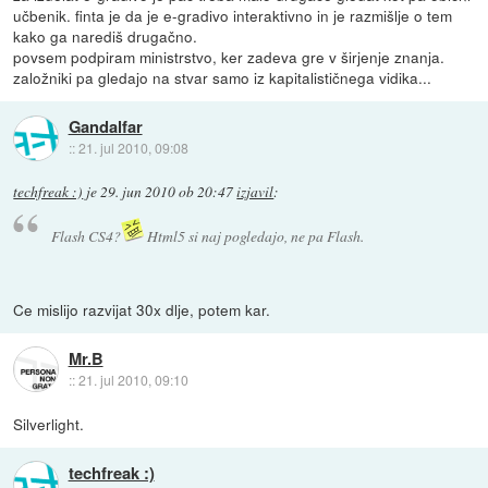
učbenik. finta je da je e-gradivo interaktivno in je razmišlje o tem
kako ga narediš drugačno.
povsem podpiram ministrstvo, ker zadeva gre v širjenje znanja.
založniki pa gledajo na stvar samo iz kapitalističnega vidika...
Gandalfar
::
21. jul 2010, 09:08
techfreak :)
je
29. jun 2010 ob 20:47
izjavil
:
Flash CS4?
Html5 si naj pogledajo, ne pa Flash.
Ce mislijo razvijat 30x dlje, potem kar.
Mr.B
::
21. jul 2010, 09:10
Silverlight.
techfreak :)