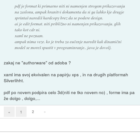
pdf je format ki primarno niti ni namenjen strogem prikazovanju
na zaslonu, ampak hranitvi dokumenta da si ga lahko kje drugje
sprintaš narediš hardcopy brez da se podere design.
ai je edit format. niti približno ni namenjen prikazovanju. glih
tako kot cdr ni.
xaml ne poznam.
ampak nima veze. ko je treba za eučenje naredit kak dinamični
model se moreš spustit v programinranje.. java je dovolj.
zakaj ne "authorware" od adoba ?
xaml ima svoj ekvivalen na papirju xps , in na drugih platformah
Silverlihht.
pdf po novem podpira celo 3d(niti ne tko novem no) , forme ima pa
že dolgo , dolgo,...
2
»
«
1