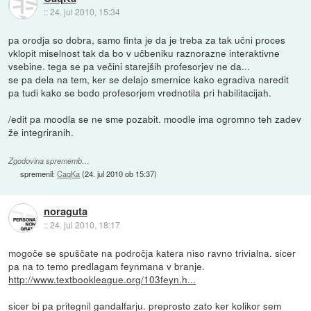
::
24. jul 2010, 15:34
pa orodja so dobra, samo finta je da je treba za tak učni proces
vklopit miselnost tak da bo v učbeniku raznorazne interaktivne
vsebine. tega se pa večini starejših profesorjev ne da...
se pa dela na tem, ker se delajo smernice kako egradiva naredit
pa tudi kako se bodo profesorjem vrednotila pri habilitacijah.
/edit pa moodla se ne sme pozabit. moodle ima ogromno teh zadev
že integriranih.
Zgodovina sprememb…
spremenil:
CaqKa
(
24. jul 2010 ob 15:37
)
noraguta
::
24. jul 2010, 18:17
mogoče se spuščate na področja katera niso ravno trivialna. sicer
pa na to temo predlagam feynmana v branje.
http://www.textbookleague.org/103feyn.h...
sicer bi pa pritegnil gandalfarju. preprosto zato ker kolikor sem