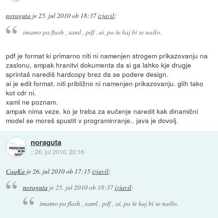
noraguta
je
25. jul 2010 ob 18:37
izjavil
:
imamo pa flash , xaml , pdf , ai, pa še kaj bi se našlo.
pdf je format ki primarno niti ni namenjen strogem prikazovanju na
zaslonu, ampak hranitvi dokumenta da si ga lahko kje drugje
sprintaš narediš hardcopy brez da se podere design.
ai je edit format. niti približno ni namenjen prikazovanju. glih tako
kot cdr ni.
xaml ne poznam.
ampak nima veze. ko je treba za eučenje naredit kak dinamični
model se moreš spustit v programinranje.. java je dovolj.
noraguta
::
26. jul 2010, 20:16
CaqKa
je
26. jul 2010 ob 17:15
izjavil
:
noraguta
je
25. jul 2010 ob 18:37
izjavil
:
imamo pa flash , xaml , pdf , ai, pa še kaj bi se našlo.