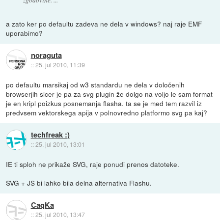
a zato ker po defaultu zadeva ne dela v windows? naj raje EMF
uporabimo?
noraguta
::
25. jul 2010, 11:39
po defaultu marsikaj od w3 standardu ne dela v določenih
browserjih sicer je pa za svg plugin že dolgo na voljo le sam format
je en kripl poizkus posnemanja flasha. ta se je med tem razvil iz
predvsem vektorskega apija v polnovredno platformo svg pa kaj?
techfreak :)
::
25. jul 2010, 13:01
IE ti sploh ne prikaže SVG, raje ponudi prenos datoteke.
SVG + JS bi lahko bila delna alternativa Flashu.
CaqKa
::
25. jul 2010, 13:47