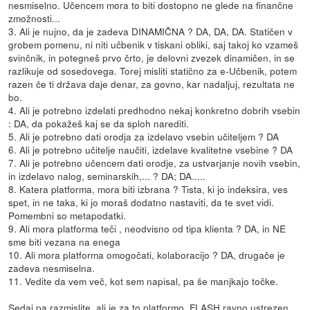
nesmiselno. Učencem mora to biti dostopno ne glede na finančne
zmožnosti...
3. Ali je nujno, da je zadeva DINAMIČNA ? DA, DA, DA. Statičen v
grobem pomenu, ni niti učbenik v tiskani obliki, saj takoj ko vzameš
svinčnik, in potegneš prvo črto, je delovni zvezek dinamičen, in se
razlikuje od sosedovega. Torej misliti statično za e-Učbenik, potem
razen če ti država daje denar, za govno, kar nadaljuj, rezultata ne
bo.
4. Ali je potrebno izdelati predhodno nekaj konkretno dobrih vsebin
: DA, da pokažeš kaj se da sploh narediti.
5. Ali je potrebno dati orodja za izdelavo vsebin učiteljem ? DA
6. Ali je potrebno učitelje naučiti, izdelave kvalitetne vsebine ? DA
7. Ali je potrebno učencem dati orodje, za ustvarjanje novih vsebin,
in izdelavo nalog, seminarskih,... ? DA; DA.....
8. Katera platforma, mora biti izbrana ? Tista, ki jo indeksira, ves
spet, in ne taka, ki jo moraš dodatno nastaviti, da te svet vidi.
Pomembni so metapodatki.
9. Ali mora platforma teči , neodvisno od tipa klienta ? DA, in NE
sme biti vezana na enega
10. Ali mora platforma omogočati, kolaboracijo ? DA, drugače je
zadeva nesmiselna.
11. Vedite da vem več, kot sem napisal, pa še manjkajo točke.
Sedaj pa razmislite, ali je za to platformo, FLASH ravno ustrezen...