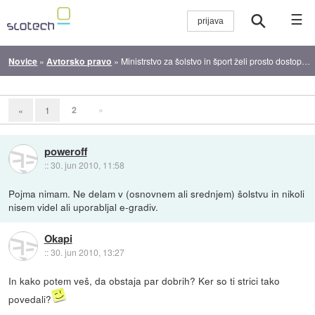
☰
Novice
»
Avtorsko pravo
»
Ministrstvo za šolstvo in šport želi prosto dostopne šolske učbenike
2
»
«
1
poweroff
::
30. jun 2010, 11:58
Pojma nimam. Ne delam v (osnovnem ali srednjem) šolstvu in nikoli
nisem videl ali uporabljal e-gradiv.
Okapi
::
30. jun 2010, 13:27
In kako potem veš, da obstaja par dobrih? Ker so ti strici tako
povedali?