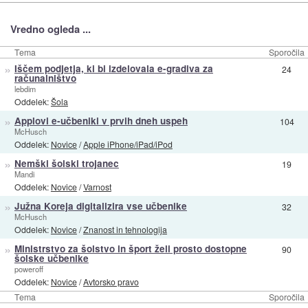
Vredno ogleda ...
Tema
Sporočila
»
Iščem podjetja, ki bi izdelovala e-gradiva za
24
računalništvo
lebdim
Oddelek:
Šola
»
Applovi e-učbeniki v prvih dneh uspeh
104
McHusch
Oddelek:
Novice
/
Apple iPhone/iPad/iPod
»
Nemški šolski trojanec
19
Mandi
Oddelek:
Novice
/
Varnost
»
Južna Koreja digitalizira vse učbenike
32
McHusch
Oddelek:
Novice
/
Znanost in tehnologija
»
Ministrstvo za šolstvo in šport želi prosto dostopne
90
šolske učbenike
poweroff
Oddelek:
Novice
/
Avtorsko pravo
Tema
Sporočila