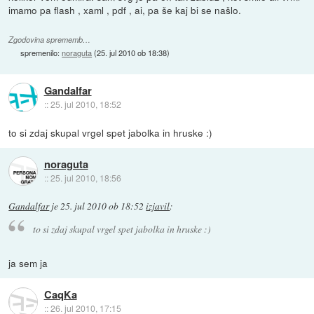
imamo pa flash , xaml , pdf , ai, pa še kaj bi se našlo.
Zgodovina sprememb…
spremenilo:
noraguta
(
25. jul 2010 ob 18:38
)
Gandalfar
::
25. jul 2010, 18:52
to si zdaj skupal vrgel spet jabolka in hruske :)
noraguta
::
25. jul 2010, 18:56
Gandalfar
je
25. jul 2010 ob 18:52
izjavil
:
to si zdaj skupal vrgel spet jabolka in hruske :)
ja sem ja
CaqKa
::
26. jul 2010, 17:15