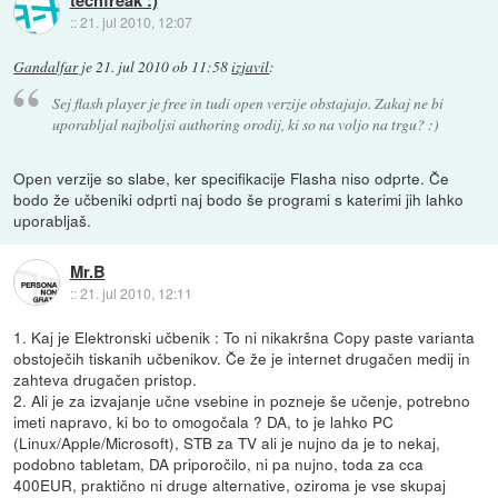
::
21. jul 2010, 12:07
Gandalfar
je
21. jul 2010 ob 11:58
izjavil
:
Sej flash player je free in tudi open verzije obstajajo. Zakaj ne bi
uporabljal najboljsi authoring orodij, ki so na voljo na trgu? :)
Open verzije so slabe, ker specifikacije Flasha niso odprte. Če
bodo že učbeniki odprti naj bodo še programi s katerimi jih lahko
uporabljaš.
Mr.B
::
21. jul 2010, 12:11
1. Kaj je Elektronski učbenik : To ni nikakršna Copy paste varianta
obstoječih tiskanih učbenikov. Če že je internet drugačen medij in
zahteva drugačen pristop.
2. Ali je za izvajanje učne vsebine in pozneje še učenje, potrebno
imeti napravo, ki bo to omogočala ? DA, to je lahko PC
(Linux/Apple/Microsoft), STB za TV ali je nujno da je to nekaj,
podobno tabletam, DA priporočilo, ni pa nujno, toda za cca
400EUR, praktično ni druge alternative, oziroma je vse skupaj