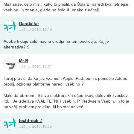
Misli širše. celo misli, kako bi prisilil, da Šola B, naredi kvalitetnejše
vsebine, in znanja, glede na šolo A, enako z učitelji...
Gandalfar
::
21. jul 2010, 12:49
Adobe ti daje zelo mocna orodja na tem podrocju. Kaj je
alternativa? :)
Mr.B
::
21. jul 2010, 12:51
Torej praviš, da ko jaz vzamem Apple iPad, bom s pomočjo Adobe
orodij, oziroma platforme naredil vsebino ?
Malo da obrnem : Bistvo elektronskih učbenikov, delovnih zveskov,
itd... Je izdelava KVALITETNIH vsebin. PTRedvsem Vsebin. In to je
največji problem projekta, ki bo stal največ.
techfreak :)
::
21. jul 2010, 13:05