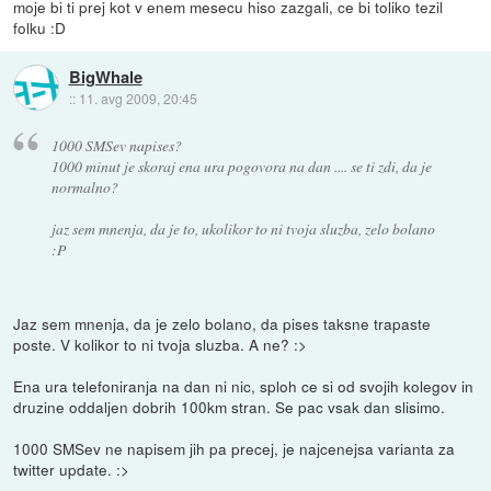
moje bi ti prej kot v enem mesecu hiso zazgali, ce bi toliko tezil
folku :D
BigWhale
::
11. avg 2009, 20:45
1000 SMSev napises?
1000 minut je skoraj ena ura pogovora na dan .... se ti zdi, da je
normalno?
jaz sem mnenja, da je to, ukolikor to ni tvoja sluzba, zelo bolano
:P
Jaz sem mnenja, da je zelo bolano, da pises taksne trapaste
poste. V kolikor to ni tvoja sluzba. A ne? :>
Ena ura telefoniranja na dan ni nic, sploh ce si od svojih kolegov in
druzine oddaljen dobrih 100km stran. Se pac vsak dan slisimo.
1000 SMSev ne napisem jih pa precej, je najcenejsa varianta za
twitter update. :>