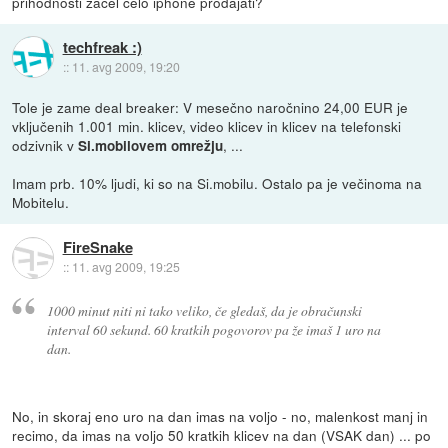
prihodnosti začel celo iphone prodajati?
techfreak :)
::
11. avg 2009, 19:20
Tole je zame deal breaker: V mesečno naročnino 24,00 EUR je
vključenih 1.001 min. klicev, video klicev in klicev na telefonski
odzivnik v
, ...
Si.mobilovem omrežju
Imam prb. 10% ljudi, ki so na Si.mobilu. Ostalo pa je večinoma na
Mobitelu.
FireSnake
::
11. avg 2009, 19:25
1000 minut niti ni tako veliko, če gledaš, da je obračunski
interval 60 sekund. 60 kratkih pogovorov pa že imaš 1 uro na
dan.
No, in skoraj eno uro na dan imas na voljo - no, malenkost manj in
recimo, da imas na voljo 50 kratkih klicev na dan (VSAK dan) ... po