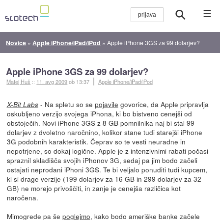
☰
Novice
»
Apple iPhone/iPad/iPod
»
Apple iPhone 3GS za 99 dolarjev?
Apple iPhone 3GS za 99 dolarjev?
Matej Huš
::
11. avg 2009
ob 13:37
Apple iPhone/iPad/iPod
- Na spletu so se
pojavile
govorice, da Apple pripravlja
X-Bit Labs
oskubljeno verzijo svojega iPhona, ki bo bistveno cenejši od
obstoječih. Novi iPhone 3GS z 8 GB pomnilnika naj bi stal 99
dolarjev z dvoletno naročnino, kolikor stane tudi starejši iPhone
3G podobnih karakteristik. Čeprav so te vesti neuradne in
nepotrjene, so dokaj logične. Apple je z intenzivnimi rabati počasi
spraznil skladišča svojih iPhonov 3G, sedaj pa jim bodo začeli
ostajati neprodani iPhoni 3GS. Te bi veljalo ponuditi tudi kupcem,
ki si drage verzije (199 dolarjev za 16 GB in 299 dolarjev za 32
GB) ne morejo privoščiti, in zanje je cenejša različica kot
naročena.
Mimogrede pa še
poglejmo
, kako bodo ameriške banke začele