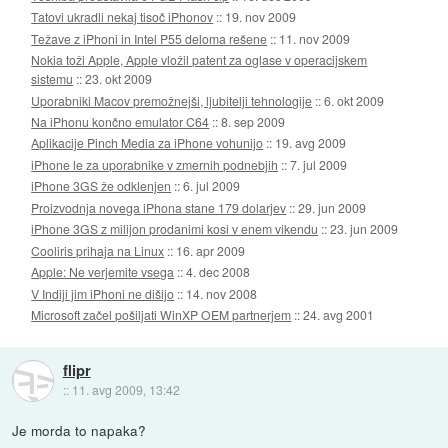
Tatovi ukradli nekaj tisoč iPhonov
::
19. nov 2009
Težave z iPhoni in Intel P55 deloma rešene
::
11. nov 2009
Nokia toži Apple, Apple vložil patent za oglase v operacijskem
sistemu
::
23. okt 2009
Uporabniki Macov premožnejši, ljubitelji tehnologije
::
6. okt 2009
Na iPhonu končno emulator C64
::
8. sep 2009
Aplikacije Pinch Media za iPhone vohunijo
::
19. avg 2009
iPhone le za uporabnike v zmernih podnebjih
::
7. jul 2009
iPhone 3GS že odklenjen
::
6. jul 2009
Proizvodnja novega iPhona stane 179 dolarjev
::
29. jun 2009
iPhone 3GS z milijon prodanimi kosi v enem vikendu
::
23. jun 2009
Cooliris prihaja na Linux
::
16. apr 2009
Apple: Ne verjemite vsega
::
4. dec 2008
V Indiji jim iPhoni ne dišijo
::
14. nov 2008
Microsoft začel pošiljati WinXP OEM partnerjem
::
24. avg 2001
flipr
::
11. avg 2009, 13:42
Je morda to napaka?