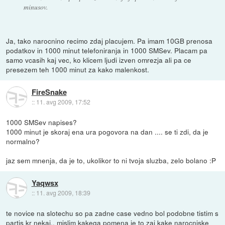
minusov.
Ja, tako narocnino recimo zdaj placujem. Pa imam 10GB prenosa
podatkov in 1000 minut telefoniranja in 1000 SMSev. Placam pa
samo vcasih kaj vec, ko klicem ljudi izven omrezja ali pa ce
presezem teh 1000 minut za kako malenkost.
FireSnake
::
11. avg 2009, 17:52
1000 SMSev napises?
1000 minut je skoraj ena ura pogovora na dan .... se ti zdi, da je
normalno?
jaz sem mnenja, da je to, ukolikor to ni tvoja sluzba, zelo bolano :P
Yaqwsx
::
11. avg 2009, 18:39
te novice na slotechu so pa zadne case vedno bol podobne tistim s
partis kr nekaj.. mislim kakega pomena je to zaj kake narocniske