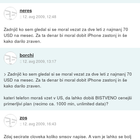
neres
::
12. avg 2009, 12:48
Zadnjič ko sem gledal si se moral vezat za dve leti z najmanj 70
USD na mesec. Za ta denar bi moral dobit iPhone zastonj in še
kako darilo zraven.
borchi
::
12. avg 2009, 13:17
> Zadnjič ko sem gledal si se moral vezat za dve leti z najmanj 70
USD na mesec. Za ta denar bi moral dobit iPhone zastonj in še
kako darilo zraven.
kateri telefon moraš vzet v US, da lahko dobiš BISTVENO cenejši
primerljivi plan (recimo ca. 1000 min, unlimited data)?
zos
::
12. avg 2009, 16:43
Zdaj secirate cloveka koliko smsov napise. A vam je lahko se bolj