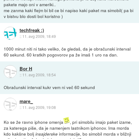
pakete majo oni v ameriki..
me zanma kaki flejm bi bil ce bi napiso kaki paket ma simobil( pa bi
v bistvu blo dosti bol koristno )
techfreak :)
::
11. avg 2009, 18:49
1000 minut niti ni tako veliko, če gledaš, da je obračunski interval
60 sekund. 60 kratkih pogovorov pa že imaš 1 uro na dan.
Bor H
::
11. avg 2009, 18:54
Obračunski interval kukr vem ni več 60 sekund
mare_
::
11. avg 2009, 19:08
Ko se že ravno iphone omenja
, pri simobilu imajo paket izame,
za katerega piše, da je namenjem lastnikom iphonov. Ima morda
kdo kakšne bolj
informacije, bo simobil morda v bližnji
insajderske