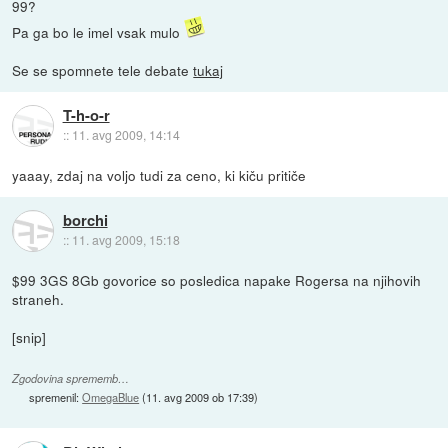
99?
Pa ga bo le imel vsak mulo
Se se spomnete tele debate
tukaj
T-h-o-r
::
11. avg 2009, 14:14
yaaay, zdaj na voljo tudi za ceno, ki kiču pritiče
borchi
::
11. avg 2009, 15:18
$99 3GS 8Gb govorice so posledica napake Rogersa na njihovih
straneh.
[snip]
Zgodovina sprememb…
spremenil:
OmegaBlue
(
11. avg 2009 ob 17:39
)