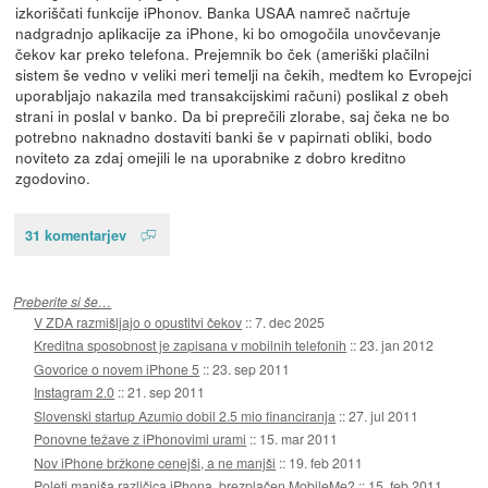
izkoriščati funkcije iPhonov. Banka USAA namreč načrtuje
nadgradnjo aplikacije za iPhone, ki bo omogočila unovčevanje
čekov kar preko telefona. Prejemnik bo ček (ameriški plačilni
sistem še vedno v veliki meri temelji na čekih, medtem ko Evropejci
uporabljajo nakazila med transakcijskimi računi) poslikal z obeh
strani in poslal v banko. Da bi preprečili zlorabe, saj čeka ne bo
potrebno naknadno dostaviti banki še v papirnati obliki, bodo
noviteto za zdaj omejili le na uporabnike z dobro kreditno
zgodovino.
31 komentarjev
Preberite si še…
V ZDA razmišljajo o opustitvi čekov
::
7. dec 2025
Kreditna sposobnost je zapisana v mobilnih telefonih
::
23. jan 2012
Govorice o novem iPhone 5
::
23. sep 2011
Instagram 2.0
::
21. sep 2011
Slovenski startup Azumio dobil 2.5 mio financiranja
::
27. jul 2011
Ponovne težave z iPhonovimi urami
::
15. mar 2011
Nov iPhone bržkone cenejši, a ne manjši
::
19. feb 2011
Poleti manjša različica iPhona, brezplačen MobileMe?
::
15. feb 2011