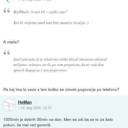
BigWhale: ti nisi bil v vojski, ane?
Ker bi verjetno umrl tam brez mamice in atija ;)
A mislis?
Imel sem sefa, ki je relativno veliko klical (mesecno obracal
milijone: tolarjev, ne €), pa sem preprican, da ni vsak dan
spravil skupaj za 1 uro pogovorov.
Pa kaj ima to veze s tem koliko se clovek pogovarja po telefonu?
HeMan
::
12. avg 2009, 12:15
1000min je dobrih 30min na dan. Men se zdi da se to za šalo
pokuri, če mal več govoriš.