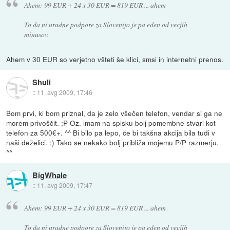
Ahem: 99 EUR + 24 x 30 EUR = 819 EUR ... ahem
To da ni uradne podpore za Slovenijo je pa eden od vecjih
minusov.
Ahem v 30 EUR so verjetno všteti še klici, smsi in internetni prenos.
Shuli
::
11. avg 2009, 17:46
Bom prvi, ki bom priznal, da je zelo všečen telefon, vendar si ga ne
morem privoščit. ;P Oz. imam na spisku bolj pomembne stvari kot
telefon za 500€+. ^^ Bi bilo pa lepo, če bi takšna akcija bila tudi v
naši deželici. ;) Tako se nekako bolj približa mojemu P/P razmerju.
^^
BigWhale
::
11. avg 2009, 17:47
Ahem: 99 EUR + 24 x 30 EUR = 819 EUR ... ahem
To da ni uradne podpore za Slovenijo je pa eden od vecjih