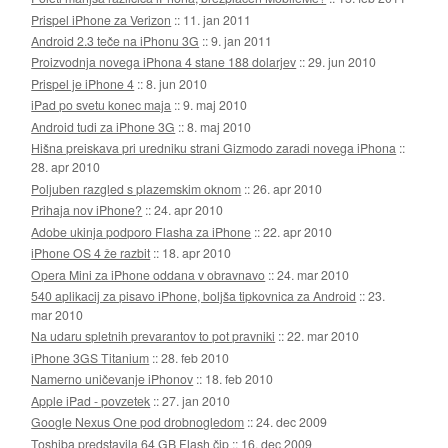
Prispel iPhone za Verizon
::
11. jan 2011
Android 2.3 teče na iPhonu 3G
::
9. jan 2011
Proizvodnja novega iPhona 4 stane 188 dolarjev
::
29. jun 2010
Prispel je iPhone 4
::
8. jun 2010
iPad po svetu konec maja
::
9. maj 2010
Android tudi za iPhone 3G
::
8. maj 2010
Hišna preiskava pri uredniku strani Gizmodo zaradi novega iPhona
::
28. apr 2010
Poljuben razgled s plazemskim oknom
::
26. apr 2010
Prihaja nov iPhone?
::
24. apr 2010
Adobe ukinja podporo Flasha za iPhone
::
22. apr 2010
iPhone OS 4 že razbit
::
18. apr 2010
Opera Mini za iPhone oddana v obravnavo
::
24. mar 2010
540 aplikacij za pisavo iPhone, boljša tipkovnica za Android
::
23.
mar 2010
Na udaru spletnih prevarantov to pot pravniki
::
22. mar 2010
iPhone 3GS Titanium
::
28. feb 2010
Namerno uničevanje iPhonov
::
18. feb 2010
Apple iPad - povzetek
::
27. jan 2010
Google Nexus One pod drobnogledom
::
24. dec 2009
Toshiba predstavila 64 GB Flash čip
::
16. dec 2009