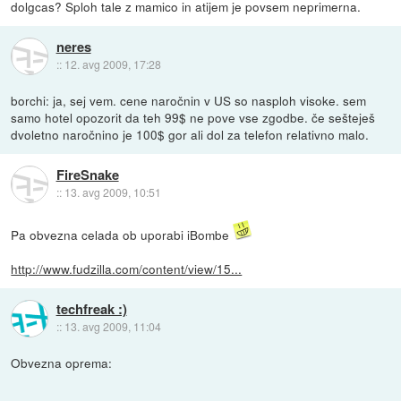
dolgcas? Sploh tale z mamico in atijem je povsem neprimerna.
neres
::
12. avg 2009, 17:28
borchi: ja, sej vem. cene naročnin v US so nasploh visoke. sem
samo hotel opozorit da teh 99$ ne pove vse zgodbe. če sešteješ
dvoletno naročnino je 100$ gor ali dol za telefon relativno malo.
FireSnake
::
13. avg 2009, 10:51
Pa obvezna celada ob uporabi iBombe
http://www.fudzilla.com/content/view/15...
techfreak :)
::
13. avg 2009, 11:04
Obvezna oprema: