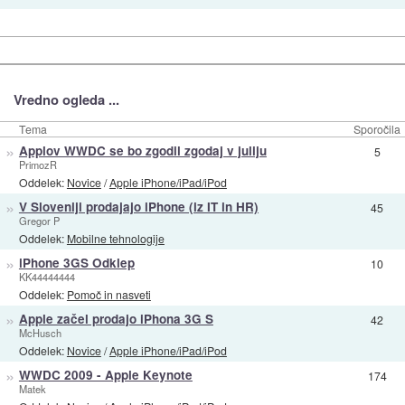
Vredno ogleda ...
Tema
Sporočila
»
Applov WWDC se bo zgodil zgodaj v juliju
5
PrimozR
Oddelek:
Novice
/
Apple iPhone/iPad/iPod
»
V Sloveniji prodajajo iPhone (iz IT in HR)
45
Gregor P
Oddelek:
Mobilne tehnologije
»
iPhone 3GS Odklep
10
KK44444444
Oddelek:
Pomoč in nasveti
»
Apple začel prodajo iPhona 3G S
42
McHusch
Oddelek:
Novice
/
Apple iPhone/iPad/iPod
»
WWDC 2009 - Apple Keynote
174
Matek