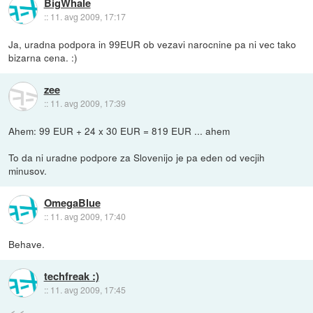
BigWhale
::
11. avg 2009, 17:17
Ja, uradna podpora in 99EUR ob vezavi narocnine pa ni vec tako
bizarna cena. :)
zee
::
11. avg 2009, 17:39
Ahem: 99 EUR + 24 x 30 EUR = 819 EUR ... ahem
To da ni uradne podpore za Slovenijo je pa eden od vecjih
minusov.
OmegaBlue
::
11. avg 2009, 17:40
Behave.
techfreak :)
::
11. avg 2009, 17:45