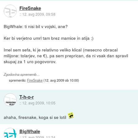
FireSnake
::
12. avg 2009, 09:58
BigWhale: ti nisi bil v vojski, ane?
Ker bi verjetno umrl tam brez mamice in atija ;)
Imel sem sefa, ki je relativno veliko klical (mesecno obracal
milijone: tolarjev, ne €), pa sem preprican, da ni vsak dan spravil
skupaj za 1 uro pogovorov.
Zgodovina sprememb…
spremenilo:
FireSnake
(
12. avg 2009 ob 10:00
)
T-h-o-r
::
12. avg 2009, 10:05
ahaha, firesnake, koga si se lotil
BigWhale
::
12. avg 2009, 11:24