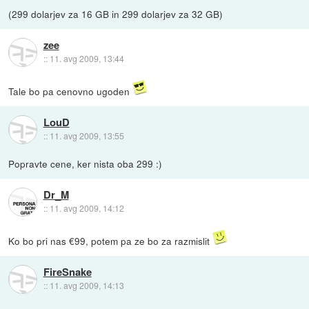
(299 dolarjev za 16 GB in 299 dolarjev za 32 GB)
zee
::
11. avg 2009, 13:44
Tale bo pa cenovno ugoden
LouD
::
11. avg 2009, 13:55
Popravte cene, ker nista oba 299 :)
Dr_M
::
11. avg 2009, 14:12
Ko bo pri nas €99, potem pa ze bo za razmislit
FireSnake
::
11. avg 2009, 14:13