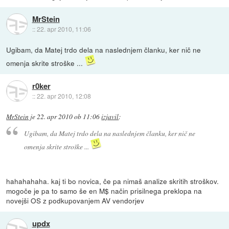
MrStein
::
22. apr 2010, 11:06
Ugibam, da Matej trdo dela na naslednjem članku, ker nič ne
omenja skrite stroške ...
r0ker
::
22. apr 2010, 12:08
MrStein
je
22. apr 2010 ob 11:06
izjavil
:
Ugibam, da Matej trdo dela na naslednjem članku, ker nič ne
omenja skrite stroške ...
hahahahaha. kaj ti bo novica, če pa nimaš analize skritih stroškov.
mogoče je pa to samo še en M$ način prisilnega preklopa na
novejši OS z podkupovanjem AV vendorjev
updx