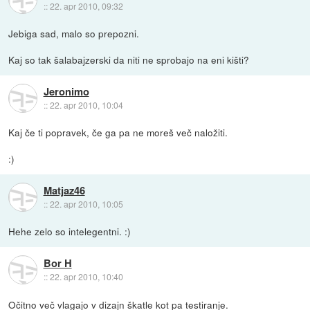
::
22. apr 2010, 09:32
Jebiga sad, malo so prepozni.
Kaj so tak šalabajzerski da niti ne sprobajo na eni kišti?
Jeronimo
::
22. apr 2010, 10:04
Kaj če ti popravek, če ga pa ne moreš več naložiti.
:)
Matjaz46
::
22. apr 2010, 10:05
Hehe zelo so intelegentni. :)
Bor H
::
22. apr 2010, 10:40
Očitno več vlagajo v dizajn škatle kot pa testiranje.