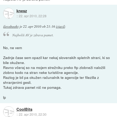
knesz
::
22. apr 2010, 22:28
iloveboobz
je
22. apr 2010 ob 21:16
izjavil
:
Najbolši AV je zdrava pamet.
No, ne vem
Zadnje čase sem opazil kar nekaj slovenskih spletnih strani, ki so
bile okužene.
Ravno včeraj so na mojem strežniku preko ftp zlobneži naložili
zlobno kodo na stran neke turistične agencije.
Razlog je bil pa okužen računalnik te agencije ter filezilla z
shranjenimi gesli.
Tukaj zdrava pamet nič ne pomaga.
lp
CoolBits
::
22. apr 2010, 22:30