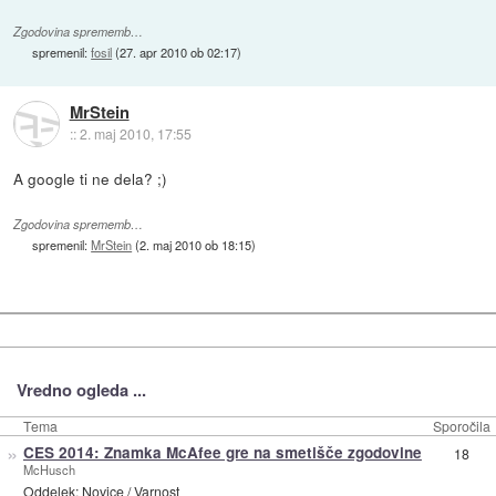
Zgodovina sprememb…
spremenil:
fosil
(
27. apr 2010 ob 02:17
)
MrStein
::
2. maj 2010, 17:55
A google ti ne dela? ;)
Zgodovina sprememb…
spremenil:
MrStein
(
2. maj 2010 ob 18:15
)
Vredno ogleda ...
Tema
Sporočila
»
CES 2014: Znamka McAfee gre na smetišče zgodovine
18
McHusch
Oddelek:
Novice
/
Varnost