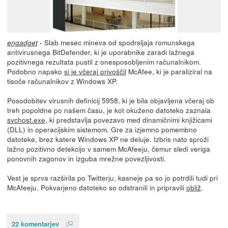
- Slab mesec mineva od spodrsljaja romunskega
engadget
antivirusnega BitDefender, ki je uporabnike zaradi lažnega
pozitivnega rezultata pustil z onesposobljenim računalnikom.
Podobno napako
si je včeraj privoščil
McAfee, ki je paraliziral na
tisoče računalnikov z Windows XP.
Posodobitev virusnih definicij 5958, ki je bila objavljena včeraj ob
treh popoldne po našem času, je kot okuženo datoteko zaznala
svchost.exe
, ki predstavlja povezavo med dinamičnimi knjižicami
(DLL) in operacijskim sistemom. Gre za izjemno pomembno
datoteke, brez katere Windows XP ne deluje. Izbris nato sproži
lažno pozitivno detekcijo v samem McAfeeju, čemur sledi veriga
ponovnih zagonov in izguba mrežne povezljivosti.
Vest je sprva razširila po Twitterju, kasneje pa so jo potrdili tudi pri
McAfeeju. Pokvarjeno datoteko so odstranili in pripravili
obliž
.
22 komentarjev