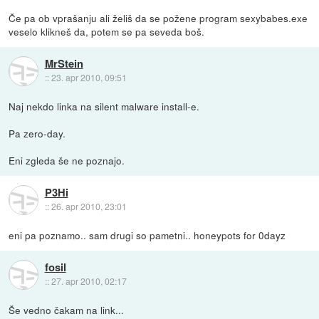
Če pa ob vprašanju ali želiš da se požene program sexybabes.exe
veselo klikneš da, potem se pa seveda boš.
MrStein
::
23. apr 2010, 09:51
Naj nekdo linka na silent malware install-e.
Pa zero-day.
Eni zgleda še ne poznajo.
P3Hi
::
26. apr 2010, 23:01
eni pa poznamo.. sam drugi so pametni.. honeypots for 0dayz
fosil
::
27. apr 2010, 02:17
Še vedno čakam na link...