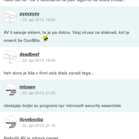
xyxyxyxy
::
22. apr 2010, 16:05
AV ti sesuje sistem, ta je pa dobra. Vsaj virusa ne stakneš, kot je
omenil že CoolBits.
deadbeef
::
22. apr 2010, 18:49
heh dons je bila v firmi cela štala zaradi tega...
mtosev
::
22. apr 2010, 21:08
obstajajo boljsi av programi.npr microsoft security essentials
iloveboobz
::
22. apr 2010, 21:16
Najbolši AV je zdrava pamet.