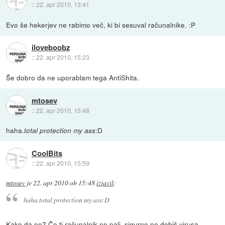
::
22. apr 2010, 13:41
Evo še hekerjev ne rabimo več, ki bi sesuval računalnike. :P
iloveboobz
::
22. apr 2010, 15:23
Še dobro da ne uporablam tega AntiShita.
mtosev
::
22. apr 2010, 15:48
haha.
:D
total protection my ass
CoolBits
::
22. apr 2010, 15:59
mtosev
je
22. apr 2010 ob 15:48
izjavil
:
haha.
total protection my ass
:D
Kako da ne? Če ti računalnik ne pali, sigurno ne dobiš virusa...