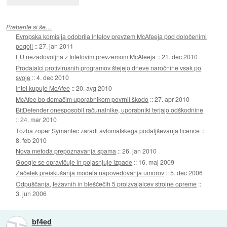
Preberite si še…
Evropska komisija odobrila Intelov prevzem McAfeeja pod določenimi
pogoji
::
27. jan 2011
EU nezadovoljna z Intelovim prevzemom McAfeeja
::
21. dec 2010
Prodajalci protivirusnih programov štejejo dneve naročnine vsak po
svoje
::
4. dec 2010
Intel kupuje McAfee
::
20. avg 2010
McAfee bo domačim uporabnikom povrnil škodo
::
27. apr 2010
BitDefender onesposobil računalnike, uporabniki terjajo odškodnine
::
24. mar 2010
Tožba zoper Symantec zaradi avtomatskega podaljševanja licence
::
8. feb 2010
Nova metoda prepoznavanja spama
::
26. jan 2010
Google se opravičuje in pojasnjuje izpade
::
16. maj 2009
Začetek preiskušanja modela napovedovanja umorov
::
5. dec 2006
Odpuščanja, težavnih in bleščečih 5 proizvajalcev strojne opreme
::
3. jun 2006
bf4ed