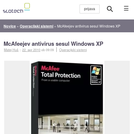
☰
Novice
»
Operacijski sistemi
»
McAfeejev antivirus sesul Windows XP
McAfeejev antivirus sesul Windows XP
Matej Huš
::
22. apr 2010
ob 09:09
Operacijski sistemi