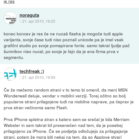
je res
noraguta
::
21. apr 2010, 19:25
konec koncev je res če ne nucaš flasha je mogoče tudi apple
varijanta, svoje čase tudi niso poznali unicode pa je imel vsak
grafični studio po svoje pomapirane fonte. samo takrat ljudje pač
šumnikov niso nucal, po svoje je fajn da je ena firma prva v
segmentu.
techfreak :)
::
21. apr 2010, 19:59
Če že mečemo random strani v to temo bi omenil, da meni MSN
Wonderwall deluje, vendar v mobilni verziji. Torej očitno so bolj
popularne strani prilagojene tudi na mobilne naprave, pa čeprav je
prva stran večinoma samo Flash.
Prva iPhone spletna stran s katero sem se srečal je bila Merriam
Webster in sem takrat bil presenečen nad tem, da je posebej
prilagojeno za iPhone. Če se podjetja odločujejo za prilagajanje
strani, potem že mora biti nekaj na tem, da so Applove stvari