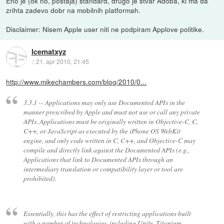
Eno je (ok no, postaja) standard, drugo je stvar Adoba, ki ma da
zrihta zadevo dobr na mobilnih platformah.
Disclaimer: Nisem Apple user niti ne podpiram Applove politike.
Icematxyz
::
21. apr 2010, 21:45
http://www.mikechambers.com/blog/2010/0...
3.3.1 -- Applications may only use Documented APIs in the
manner prescribed by Apple and must not use or call any private
APIs. Applications must be originally written in Objective-C, C,
C++, or JavaScript as executed by the iPhone OS WebKit
engine, and only code written in C, C++, and Objective-C may
compile and directly link against the Documented APIs (e.g.,
Applications that link to Documented APIs through an
intermediary translation or compatibility layer or tool are
prohibited).
Essentially, this has the effect of restricting applications built
with a number of technologies, including Unity, Titanium,