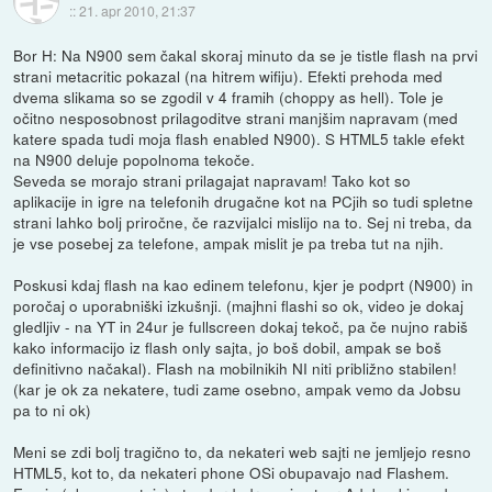
::
21. apr 2010, 21:37
Bor H: Na N900 sem čakal skoraj minuto da se je tistle flash na prvi
strani metacritic pokazal (na hitrem wifiju). Efekti prehoda med
dvema slikama so se zgodil v 4 framih (choppy as hell). Tole je
očitno nesposobnost prilagoditve strani manjšim napravam (med
katere spada tudi moja flash enabled N900). S HTML5 takle efekt
na N900 deluje popolnoma tekoče.
Seveda se morajo strani prilagajat napravam! Tako kot so
aplikacije in igre na telefonih drugačne kot na PCjih so tudi spletne
strani lahko bolj priročne, če razvijalci mislijo na to. Sej ni treba, da
je vse posebej za telefone, ampak mislit je pa treba tut na njih.
Poskusi kdaj flash na kao edinem telefonu, kjer je podprt (N900) in
poročaj o uporabniški izkušnji. (majhni flashi so ok, video je dokaj
gledljiv - na YT in 24ur je fullscreen dokaj tekoč, pa če nujno rabiš
kako informacijo iz flash only sajta, jo boš dobil, ampak se boš
definitivno načakal). Flash na mobilnikih NI niti približno stabilen!
(kar je ok za nekatere, tudi zame osebno, ampak vemo da Jobsu
pa to ni ok)
Meni se zdi bolj tragično to, da nekateri web sajti ne jemljejo resno
HTML5, kot to, da nekateri phone OSi obupavajo nad Flashem.