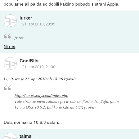
popularne ali pa da so dobili kakšno pobudo s strani Appla.
lurker
::
21. apr 2010, 20:35
je res
Ni res
.
CoolBits
::
21. apr 2010, 21:30
Limit-sky
je
21. apr 2010 ob 18:36
izjavil
:
http://www.sony.com/index.php
Tale stran se meni zatakne pri uvodnem flashu. Na Safariju in
FF na OSX 10.6.2. Lahko še kdo na OSX proba?
Dela normalno 10.6.3 safari...
talmai