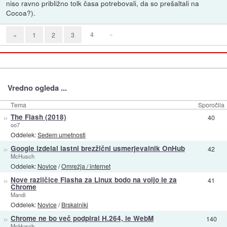
niso ravno približno tolk časa potrebovali, da so prešaltali na
Cocoa?).
4
»
«
1
2
3
Vredno ogleda ...
Tema
Sporočila
»
The Flash (2018)
40
oo7
Oddelek:
Sedem umetnosti
»
Google izdelal lastni brezžični usmerjevalnik OnHub
42
McHusch
Oddelek:
Novice
/
Omrežja / internet
»
Nove različice Flasha za Linux bodo na voljo le za
41
Chrome
Mandi
Oddelek:
Novice
/
Brskalniki
»
Chrome ne bo več podpiral H.264, le WebM
140
McHusch