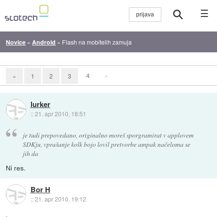
☰
Novice
»
Android
»
Flash na mobitelih zamuja
4
»
«
1
2
3
lurker
::
21. apr 2010, 18:51
je tudi prepovedano, originalno moreš sporgramirat v applovem
SDKju, vprašanje kolk bojo lovil pretvorbe ampak načeloma se
jih da
Ni res.
Bor H
::
21. apr 2010, 19:12