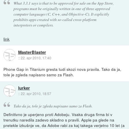
What 3.3.1 says is that to be approved for sale on the App Store,
programs must be originally written in one of three approved
computer languages (C, C++, and Objective-C). It explicitly
prohibits apps created with so-called cross-platform
interpreters or compilers.
link
MasterBlaster
::
22. apr 2010, 17:40
Phone Gap in Titanium gresta tudi skozi nova pravila. Tako da ja,
tole je zgleda napisano samo za Flash.
lurker
::
22. apr 2010, 18:57
Tako da ja, tole je zgleda napisano samo za Flash.
Definitivno je uperjeno proti Adobeju. Vsaka druga firma bi v
trenutku naredila zadevo skladno s pravili. Apple pa glede na
pretekle izkušnje ve, da Adobe rabi za kaj takega verjetno 10 let (a