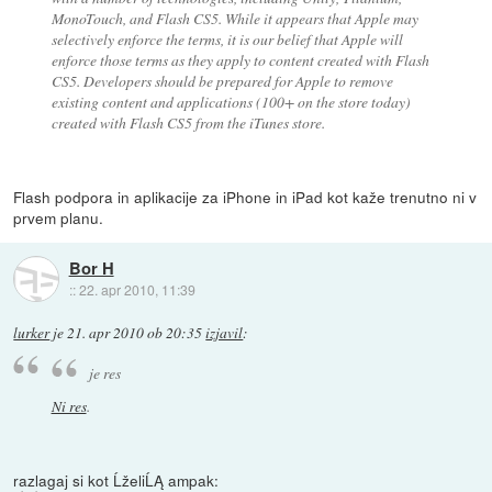
MonoTouch, and Flash CS5. While it appears that Apple may
selectively enforce the terms, it is our belief that Apple will
enforce those terms as they apply to content created with Flash
CS5. Developers should be prepared for Apple to remove
existing content and applications (100+ on the store today)
created with Flash CS5 from the iTunes store.
Flash podpora in aplikacije za iPhone in iPad kot kaže trenutno ni v
prvem planu.
Bor H
::
22. apr 2010, 11:39
lurker
je
21. apr 2010 ob 20:35
izjavil
:
je res
Ni res
.
razlagaj si kot ĹželiĹĄ ampak: