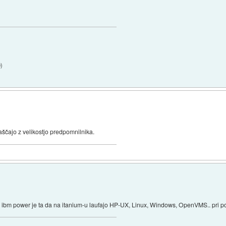
9
)
raščajo z velikostjo predpomnilnika.
d ibm power je ta da na itanium-u laufajo HP-UX, Linux, Windows, OpenVMS.. pri p