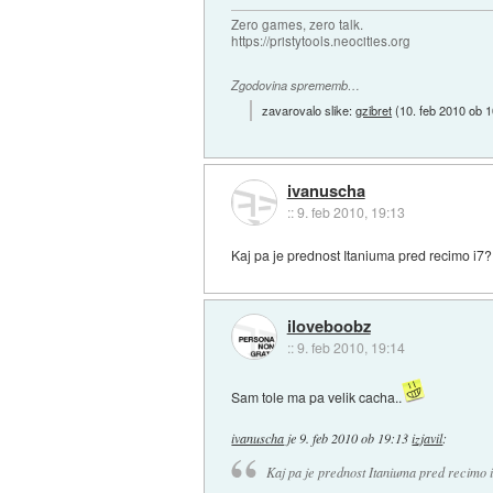
Zero games, zero talk.
https://pristytools.neocities.org
Zgodovina sprememb…
zavarovalo slike:
gzibret
(
10. feb 2010 ob 
ivanuscha
::
9. feb 2010, 19:13
Kaj pa je prednost Itaniuma pred recimo i7?
iloveboobz
::
9. feb 2010, 19:14
Sam tole ma pa velik cacha..
ivanuscha
je
9. feb 2010 ob 19:13
izjavil
:
Kaj pa je prednost Itaniuma pred recimo 