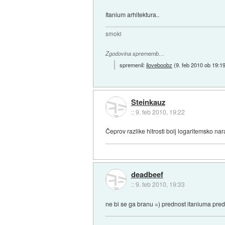
Itanium arhitektura..
smoki
Zgodovina sprememb…
spremenil:
iloveboobz
(
9. feb 2010 ob 19:1
Steinkauz
::
9. feb 2010, 19:22
Čeprov razlike hitrosti bolj logaritemsko na
deadbeef
::
9. feb 2010, 19:33
ne bi se ga branu =) prednost itaniuma pre