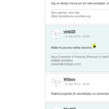
Saj ne delajo minus pol jih nebi prodajali, v
Zero games, zero talk.
https://pristytools.neocities.org
vinkl25
::
9. feb 2010, 18:36
Mater to pa ena velika marcina
Asus Crosshair V Formula |Phenom II 109
8GB@1600Mhz|
2x500GB SSD|2x1070
Witboy
::
9. feb 2010, 18:44
Najbolj pogosto jih uporabljajo za zamenjav
filip007