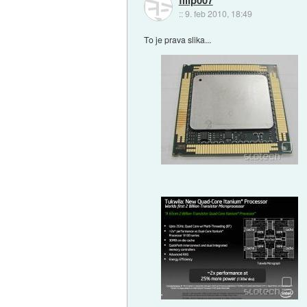
::
9. feb 2010, 18:49
To je prava slika...