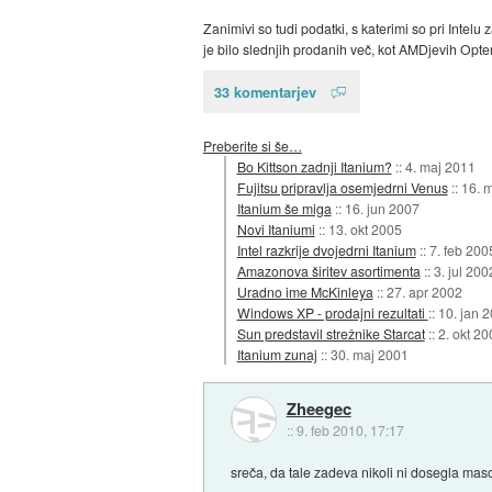
Zanimivi so tudi podatki, s katerimi so pri Intelu 
je bilo slednjih prodanih več, kot AMDjevih Opte
33 komentarjev
Preberite si še…
Bo Kittson zadnji Itanium?
::
4. maj 2011
Fujitsu pripravlja osemjedrni Venus
::
16. 
Itanium še miga
::
16. jun 2007
Novi Itaniumi
::
13. okt 2005
Intel razkrije dvojedrni Itanium
::
7. feb 200
Amazonova širitev asortimenta
::
3. jul 200
Uradno ime McKinleya
::
27. apr 2002
Windows XP - prodajni rezultati
::
10. jan 
Sun predstavil strežnike Starcat
::
2. okt 20
Itanium zunaj
::
30. maj 2001
Zheegec
::
9. feb 2010, 17:17
sreča, da tale zadeva nikoli ni dosegla ma