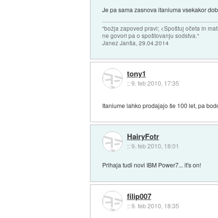
Je pa sama zasnova itaniuma vsekakor dob
"božja zapoved pravi; <Spoštuj očeta in mat
ne govori pa o spoštovanju sodstva."
Janez Janša, 29.04.2014
tony1
::
9. feb 2010, 17:35
Itaniume lahko prodajajo še 100 let, pa bo
HairyFotr
::
9. feb 2010, 18:01
Prihaja tudi novi IBM Power7... it's on!
filip007
::
9. feb 2010, 18:35