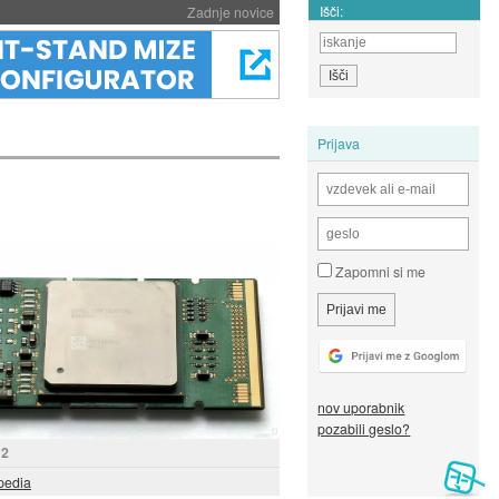
Išči:
Zadnje novice
Prijava
Zapomni si me
nov uporabnik
pozabili geslo?
 2
pedia