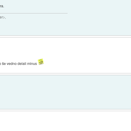
ra.
er>,
do še vedno delali minus