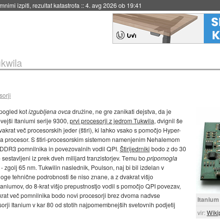
eto za večkratno uporabo
::
4. avg 2026 ob 19:41
ukwila
orji
 pogled kot
izgubljena ovca
družine, ne gre zanikati dejstva, da je
ejši Itaniumi serije 9300,
prvi procesorji z jedrom Tukwila
, dvignil še
krat več procesorskih jeder (štiri), ki lahko vsako s pomočjo Hyper-
m na procesor. S štiri-procesorskim sistemom namenjenim Nehalemom
aba DDR3 pomnilnika in povezovalnih vodil QPI.
Štirijedrniki
bodo z do 30
estavljeni iz prek dveh milijard tranzistorjev. Temu bo
pripomogla
zgolj 65 nm. Tukwilin naslednik, Poulson, naj bi bil izdelan v
e tehnične podrobnosti še niso znane, a z dvakrat višjo
Itaniumov, do 8-krat višjo prepustnostjo vodil s pomočjo QPI povezav,
7-krat več pomnilnika bodo novi procesorji brez dvoma nadvse
Itanium
sorji Itanium v kar 80 od stotih najpomembnejših svetovnih podjetij
vir:
Wiki