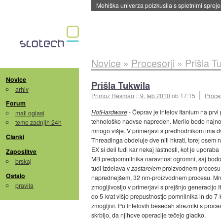
Evropska vesoljska agencija razvija svojo rak
Novice
»
Procesorji
»
Prišla T
Novice
Prišla Tukwila
arhiv
Primož Resman
::
9. feb 2010
ob 17:15
Proces
Forum
HotHardware
- Čeprav je Intelov Itanium na prvi
mali oglasi
tehnološko nadvse napreden. Merilo bodo najnov
teme zadnjih 24h
mnogo višje. V primerjavi s predhodnikom ima dva
Članki
Threadinga obdeluje dve niti hkrati, torej ose
EX si deli tudi kar nekaj lastnosti, kot je upor
Zaposlitve
MB predpomnilnika naravnost ogromni, saj bodo s
brskaj
tudi izdelava v
zastarelem
proizvodnem procesu - 
Ostalo
naprednejšem, 32 nm-proizvodnem procesu. Mnog
pravila
zmogljivostjo v primerjavi s prejšnjo generacijo 
do 5-krat višjo prepustnostjo pomnilnika in do 
zmogljivi. Po Intelovih besedah strežniki s proce
skrbijo, da njihove operacije tečejo gladko.