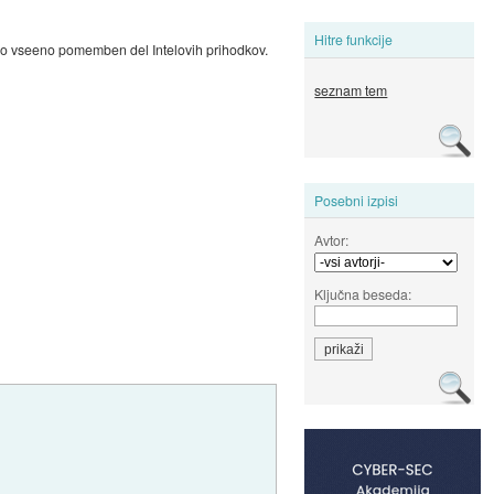
Hitre funkcije
itno vseeno pomemben del Intelovih prihodkov.
seznam tem
Posebni izpisi
Avtor:
Ključna beseda: