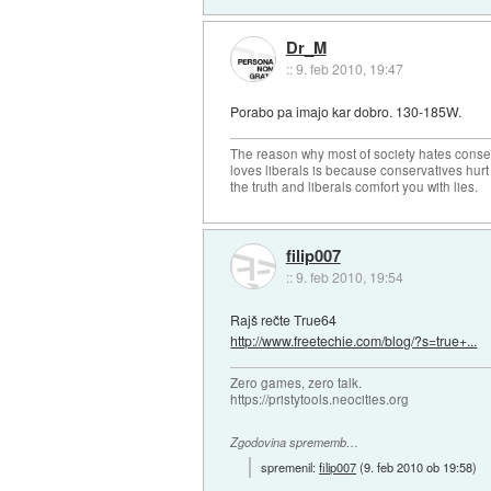
Dr_M
::
9. feb 2010, 19:47
Porabo pa imajo kar dobro. 130-185W.
The reason why most of society hates conse
loves liberals is because conservatives hurt
the truth and liberals comfort you with lies.
filip007
::
9. feb 2010, 19:54
Rajš rečte True64
http://www.freetechie.com/blog/?s=true+...
Zero games, zero talk.
https://pristytools.neocities.org
Zgodovina sprememb…
spremenil:
filip007
(
9. feb 2010 ob 19:58
)