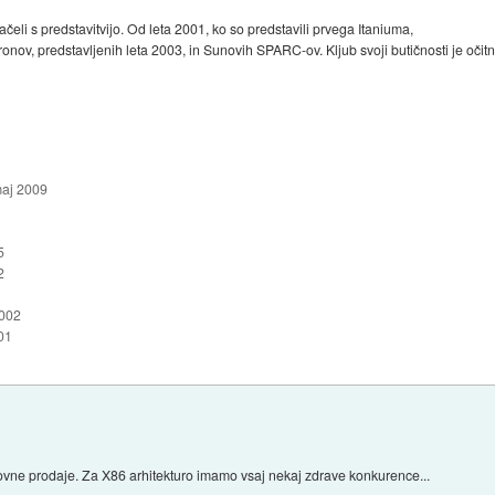
začeli s predstavitvijo. Od leta 2001, ko so predstavili prvega Itaniuma,
ronov, predstavljenih leta 2003, in Sunovih SPARC-ov. Kljub svoji butičnosti je oč
maj 2009
5
2
2002
01
sovne prodaje. Za X86 arhitekturo imamo vsaj nekaj zdrave konkurence...