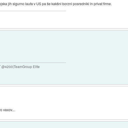
ojska jih sigurno laufa v US pa še kakšni borzni posredniki in privat firme.
0T @4200|TeamGroup Elite
o vaxov...