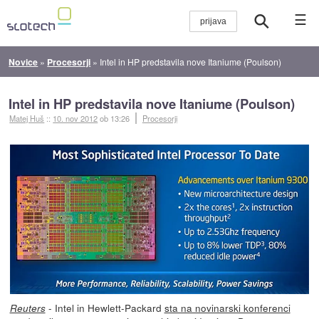
☰
Novice
»
Procesorji
»
Intel in HP predstavila nove Itaniume (Poulson)
Intel in HP predstavila nove Itaniume (Poulson)
Matej Huš
::
10. nov 2012
ob 13:26
Procesorji
- Intel in Hewlett-Packard
sta na novinarski konferenci
Reuters