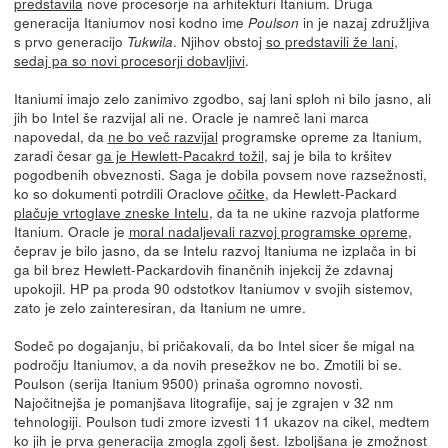
predstavila
nove procesorje na arhitekturi Itanium. Druga
generacija Itaniumov nosi kodno ime
in je nazaj združljiva
Poulson
s prvo generacijo
. Njihov obstoj
so predstavili že lani
,
Tukwila
sedaj pa so novi procesorji dobavljivi
.
Itaniumi imajo zelo zanimivo zgodbo, saj lani sploh ni bilo jasno, ali
jih bo Intel še razvijal ali ne. Oracle je namreč lani marca
napovedal, da
ne bo več razvijal
programske opreme za Itanium,
zaradi česar
ga je Hewlett-Pacakrd tožil
, saj je bila to kršitev
pogodbenih obveznosti. Saga je dobila povsem nove razsežnosti,
ko so dokumenti potrdili Oraclove
očitke
, da Hewlett-Packard
plačuje vrtoglave zneske Intelu
, da ta ne ukine razvoja platforme
Itanium. Oracle je
moral nadaljevali razvoj programske opreme
,
čeprav je bilo jasno, da se Intelu razvoj Itaniuma ne izplača in bi
ga bil brez Hewlett-Packardovih finančnih injekcij že zdavnaj
upokojil. HP pa proda 90 odstotkov Itaniumov v svojih sistemov,
zato je zelo zainteresiran, da Itanium ne umre.
Sodeč po dogajanju, bi pričakovali, da bo Intel sicer še migal na
področju Itaniumov, a da novih presežkov ne bo. Zmotili bi se.
Poulson (serija Itanium 9500) prinaša ogromno novosti.
Najočitnejša je pomanjšava litografije, saj je zgrajen v 32 nm
tehnologiji. Poulson tudi zmore izvesti 11 ukazov na cikel, medtem
ko jih je prva generacija zmogla zgolj šest. Izboljšana je zmožnost