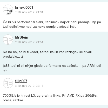
krneki0001
::
10. nov 2012, 21:31
Če bi bili performansi slabi, itaniumov najbrž nebi prodajal, hp pa
tudi definitivno nebi za neko sranje plačeval intlu.
MrStein
::
10. nov 2012, 21:51
No no no, če bi ti vedel, zaradi kakih vse razlogov se stvari
prodajajo... ;)
(x86 tudi ni bil nikjer glede performans na začetku... pa ARM tudi
ni)
filip007
::
10. nov 2012, 22:18
700GB/s je hitrost L3, zgroraj na linku. Pri AMD FX pa 20GB/s,
precej razlike.