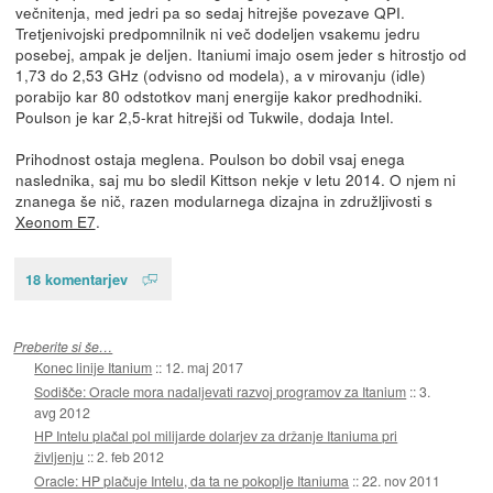
večnitenja, med jedri pa so sedaj hitrejše povezave QPI.
Tretjenivojski predpomnilnik ni več dodeljen vsakemu jedru
posebej, ampak je deljen. Itaniumi imajo osem jeder s hitrostjo od
1,73 do 2,53 GHz (odvisno od modela), a v mirovanju (idle)
porabijo kar 80 odstotkov manj energije kakor predhodniki.
Poulson je kar 2,5-krat hitrejši od Tukwile, dodaja Intel.
Prihodnost ostaja meglena. Poulson bo dobil vsaj enega
naslednika, saj mu bo sledil Kittson nekje v letu 2014. O njem ni
znanega še nič, razen modularnega dizajna in združljivosti s
Xeonom E7
.
18 komentarjev
Preberite si še…
Konec linije Itanium
::
12. maj 2017
Sodišče: Oracle mora nadaljevati razvoj programov za Itanium
::
3.
avg 2012
HP Intelu plačal pol milijarde dolarjev za držanje Itaniuma pri
življenju
::
2. feb 2012
Oracle: HP plačuje Intelu, da ta ne pokoplje Itaniuma
::
22. nov 2011