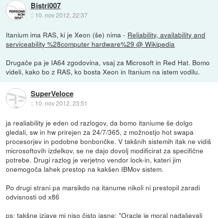
Bistri007
::
10. nov 2012, 22:37
Itanium ima RAS, ki je Xeon (še) nima -
Reliability, availability and
serviceability %28computer hardware%29 @ Wikipedia
Drugače pa je IA64 zgodovina, vsaj za Microsoft in Red Hat. Bomo
videli, kako bo z RAS, ko bosta Xeon in Itanium na istem vodilu.
SuperVeloce
::
10. nov 2012, 23:51
ja realiability je eden od razlogov, da bomo itaniume še dolgo
gledali, sw in hw prirejen za 24/7/365, z možnostjo hot swapa
procesorjev in podobne bonbončke. V takšnih sistemih itak ne vidiš
microsoftovih izdelkov, se ne dajo dovolj modificirat za specifične
potrebe. Drugi razlog je verjetno vendor lock-in, kateri jim
onemogoča lahek prestop na kakšen IBMov sistem.
Po drugi strani pa marsikdo na itanume nikoli ni prestopil zaradi
odvisnosti od x86
ps: takšne izjave mi niso čisto jasne: "Oracle je moral nadaljevali