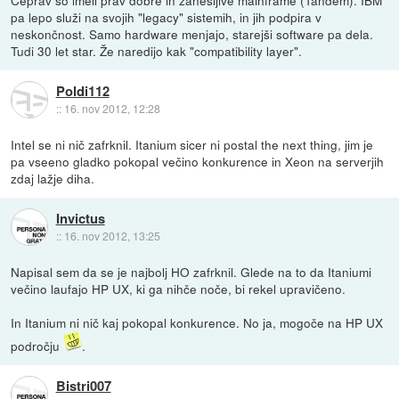
pa lepo služi na svojih "legacy" sistemih, in jih podpira v
neskončnost. Samo hardware menjajo, starejši software pa dela.
Tudi 30 let star. Že naredijo kak "compatibility layer".
Poldi112
::
16. nov 2012, 12:28
Intel se ni nič zafrknil. Itanium sicer ni postal the next thing, jim je
pa vseeno gladko pokopal večino konkurence in Xeon na serverjih
zdaj lažje diha.
Invictus
::
16. nov 2012, 13:25
Napisal sem da se je najbolj HO zafrknil. Glede na to da Itaniumi
večino laufajo HP UX, ki ga nihče noče, bi rekel upravičeno.
In Itanium ni nič kaj pokopal konkurence. No ja, mogoče na HP UX
področju
.
Bistri007