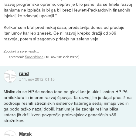
razvoj programske opreme, čeprav je bilo jasno, da se Intelu razvoj
Itaniuma ne izplača in bi ga bil brez Hewlett-Packardovih finančnih
injekcij že zdavnaj upokojil."
Kolikor sem bral pred nekaj časa, predstavlja donos od prodaje
itaniumov kar lep znesek. Če ni razvoj krepko dražji od x86
razvoja, potem si zagotovo pridejo na zeleno vejo.
Zgodovina sprememb…
spremenil:
SuperVeloce
(
10. nov 2012 ob 23:55
)
rand
::
11. nov 2012, 01:15
Mislim da se HP še vedno tepe po glavi ker je ukinil lastno HP-PA
arhitekturo in interen razvoj čipovja. Ta razvoj jim je dajal prestiž na
področju resnih strežniških sistemov katerega sedaj nimajo več in
ga bodo težko nazaj dobili. Itanium je še zadnja rešilna bilka,
katera jih drži izven povprečja proizvajalcev generičnih x86
strežnikov.
Matek