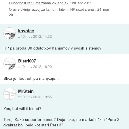
Prihodnost Itaniuma znana 26. aprila?
::
20. apr 2011
Oracle ukinja razvoj za Itanium, Intel in HP razočarana
::
24. mar
2011
koyotee
::
10. nov 2012, 14:32
HP pa proda 90 odstotkov Itaniumov v svojih sistemov
Bistri007
::
10. nov 2012, 16:20
Slika je, footnoti pa manjkajo...
MrStein
::
10. nov 2012, 19:56
Yes, but will it blend?
Torej: Kake so performanse? Dejanske, ne marketinških "Pere 2
dvakrat bolj belo kot stari Persil!"