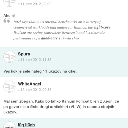
::
11. nov 2012, 02:02
Ahem!
Intel says that in its internal benchmarks on a variety of
commercial workloads that matter for Itanium, the
eight-core
Poulson are seeing somewhere between 2 and 2.4 times the
performance of a
quad-core
Tukwila chip.
Spura
::
11. nov 2012, 11:32
Ves kok je sele nateg 11 ukazov na cikel.
WhiteAngel
::
12. nov 2012, 09:35
Mal sem zbegan. Kako bo lahko Itanium kompatibilen z Xeon, če
pa govorimo o čisto drugi arhitekturi (VLIW) in naboru strojnih
ukazov.
l0g1t3ch