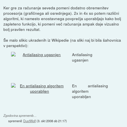
Ker gre za računanje seveda pomeni dodatno obremenitev
procesorja (grafičnega ali osrednjega). 2x in 4x so potem različni
algoritmi, ki namesto enostavnega povprečja uporabljajo kako bolj
zapleteno funkcijo, ki pomeni več računanja ampak daje vizualno
bolj pravilen rezultat.
Še malo slikic ukradenih iz Wikipedie (na sliki naj bi bila šahovnica
v perspektivi):
Antialiasing
ugasnjen
En antialiasing
algoritem
uporabljen
Zgodovina sprememb…
spremenil:
DustWolf
(
3. okt 2008 ob 21:17
)