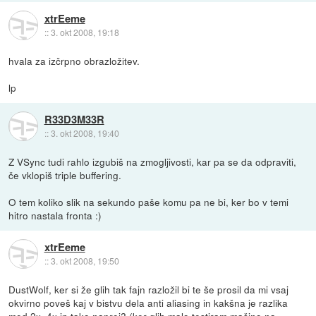
xtrEeme
::
3. okt 2008, 19:18
hvala za izčrpno obrazložitev.
lp
R33D3M33R
::
3. okt 2008, 19:40
Z VSync tudi rahlo izgubiš na zmogljivosti, kar pa se da odpraviti,
če vklopiš triple buffering.
O tem koliko slik na sekundo paše komu pa ne bi, ker bo v temi
hitro nastala fronta :)
xtrEeme
::
3. okt 2008, 19:50
DustWolf, ker si že glih tak fajn razložil bi te še prosil da mi vsaj
okvirno poveš kaj v bistvu dela anti aliasing in kakšna je razlika
med 2x, 4x in tako naprej? (ker glih malo testiram mašino na