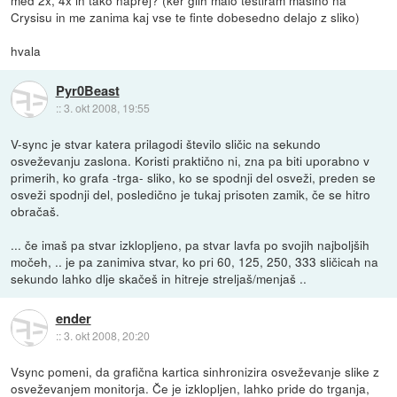
Crysisu in me zanima kaj vse te finte dobesedno delajo z sliko)
hvala
Pyr0Beast
::
3. okt 2008, 19:55
V-sync je stvar katera prilagodi število sličic na sekundo
osveževanju zaslona. Koristi praktično ni, zna pa biti uporabno v
primerih, ko grafa -trga- sliko, ko se spodnji del osveži, preden se
osveži spodnji del, posledično je tukaj prisoten zamik, če se hitro
obračaš.
... če imaš pa stvar izklopljeno, pa stvar lavfa po svojih najboljših
močeh, .. je pa zanimiva stvar, ko pri 60, 125, 250, 333 sličicah na
sekundo lahko dlje skačeš in hitreje streljaš/menjaš ..
ender
::
3. okt 2008, 20:20
Vsync pomeni, da grafična kartica sinhronizira osveževanje slike z
osveževanjem monitorja. Če je izklopljen, lahko pride do trganja,