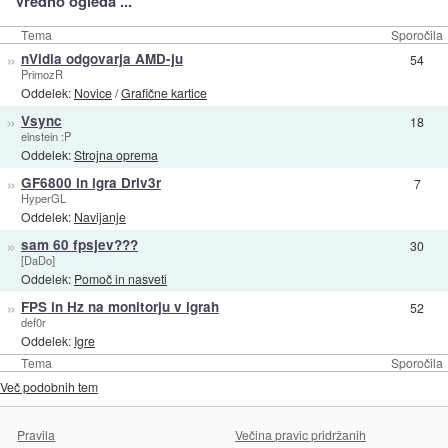
Vredno ogleda ...
Tema
Sporočila
»
nVidia odgovarja AMD-ju
54
PrimozR
Oddelek:
Novice
/
Grafične kartice
»
Vsync
18
einstein :P
Oddelek:
Strojna oprema
»
GF6800 in igra Driv3r
7
HyperGL
Oddelek:
Navijanje
»
sam 60 fpsjev???
30
[DaDo]
Oddelek:
Pomoč in nasveti
»
FPS in Hz na monitorju v igrah
52
def0r
Oddelek:
Igre
Tema
Sporočila
Več podobnih tem
Pravila
Večina pravic pridržanih