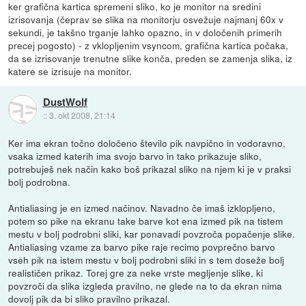
ker grafična kartica spremeni sliko, ko je monitor na sredini
izrisovanja (čeprav se slika na monitorju osvežuje najmanj 60x v
sekundi, je takšno trganje lahko opazno, in v določenih primerih
precej pogosto) - z vklopljenim vsyncom, grafična kartica počaka,
da se izrisovanje trenutne slike konča, preden se zamenja slika, iz
katere se izrisuje na monitor.
DustWolf
::
3. okt 2008, 21:14
Ker ima ekran točno določeno število pik navpično in vodoravno,
vsaka izmed katerih ima svojo barvo in tako prikazuje sliko,
potrebuješ nek način kako boš prikazal sliko na njem ki je v praksi
bolj podrobna.
Antialiasing je en izmed načinov. Navadno če imaš izklopljeno,
potem so pike na ekranu take barve kot ena izmed pik na tistem
mestu v bolj podrobni sliki, kar ponavadi povzroča popačenje slike.
Antialiasing vzame za barvo pike raje recimo povprečno barvo
vseh pik na istem mestu v bolj podrobni sliki in s tem doseže bolj
realističen prikaz. Torej gre za neke vrste megljenje slike, ki
povzroči da slika izgleda pravilno, ne glede na to da ekran nima
dovolj pik da bi sliko pravilno prikazal.