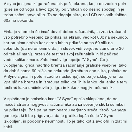
V-sync je signal ki ga računalnik pošlj ekranu, ko je en zaslon poln
(piše se od vogala levo zgoraj, po vrsticah do desno spodaj) in je
treba začeti novo sliko. To se dogaja hitro, na LCD zaslonih tipično
60x na sekundo.
Finta je v tem da če imaš dovolj dober računalnik, ta zna izračunat
vso potrebno vsebino za prikaz na ekranu več kot 60x na sekundo,
kar pa nima smisla ker ekran lahko prikaže samo 60 slik na
sekundo (da ne omenimo da jih človek vidi verjetno samo ene 30
od teh ali manj), razen če testiraš svoj računalnik in bi pač rad
vedel koliko zmore. Zato imaš v igri opcijo "V-Sync": Če je
vklopljena, igrica načrtno bremza računanje grafične vsebine, tako
da dobiš samo 60 sličic na sekundo (izračuna eno sliko, počaka na
V-Sync signal in potem začne naslednjo); če pa je izklopljena, pa
igra nič ne bremza in izračuna tolko kot jih le lahko, da lahko s tem
testiraš kako unčinkovita je igra in kako zmogljiv računalnik.
V splošnem je smiselno imet "V-Sync" opcijo vklopljeno, da ne
mečeš stran zmogljivosti računalnika za izrisovanje slik ki se nikoli
ne prikažejo. Boš pa na tem boardu verjetno srečal tisoč-in-enega
gamerja, ki ti bo prigovarjal da je grafika lepša če je V-Sync
izklopljen, in podobne neumnosti. To je tako kot z avdiofili in zlatimi
kabli.