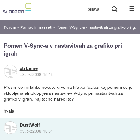
☰
Forum
»
Pomoč in nasveti
»
Pomen V-Sync-a v nastavitvah za grafiko pri igrah
Pomen V-Sync-a v nastavitvah za grafiko pri
igrah
xtrEeme
::
3. okt 2008, 15:43
Prosim če mi lahko nekdo, ki ve na kratko razloži kaj pomeni če je
vklopljena ali izklopljena nastavitev V-Sync pri nastavitvah za
grafiko v igrah. Kaj točno naredi to?
hvala
DustWolf
::
3. okt 2008, 18:54