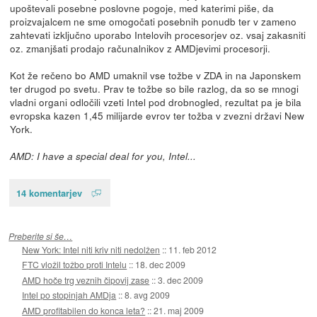
upoštevali posebne poslovne pogoje, med katerimi piše, da
proizvajalcem ne sme omogočati posebnih ponudb ter v zameno
zahtevati izključno uporabo Intelovih procesorjev oz. vsaj zakasniti
oz. zmanjšati prodajo računalnikov z AMDjevimi procesorji.
Kot že rečeno bo AMD umaknil vse tožbe v ZDA in na Japonskem
ter drugod po svetu. Prav te tožbe so bile razlog, da so se mnogi
vladni organi odločili vzeti Intel pod drobnogled, rezultat pa je bila
evropska kazen 1,45 milijarde evrov ter tožba v zvezni državi New
York.
AMD: I have a special deal for you, Intel...
14 komentarjev
Preberite si še…
New York: Intel niti kriv niti nedolžen
::
11. feb 2012
FTC vložil tožbo proti Intelu
::
18. dec 2009
AMD hoče trg veznih čipovij zase
::
3. dec 2009
Intel po stopinjah AMDja
::
8. avg 2009
AMD profitabilen do konca leta?
::
21. maj 2009