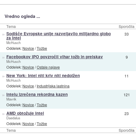
Vredno ogleda ...
Tema
Sporočila
»
Sodišče Evropske unije razveljavilo milijardno globo
33
za Intel
McHusch
Oddelek:
Novice
/
Tožbe
»
Facebookov IPO povzročil vihar tožb in preiskav
9
McHusch
Oddelek:
Novice
/
Ostale najave
»
New York: Intel niti kriv niti nedolžen
11
McHusch
Oddelek:
Novice
/
Industrijska lastnina
»
Intelu izrečena rekordna kazen
121
Mavrik
Oddelek:
Novice
/
Tožbe
»
AMD obtožuje Intel
23
Daedalus
Oddelek:
Novice
/
Tožbe
Tema
Sporočila