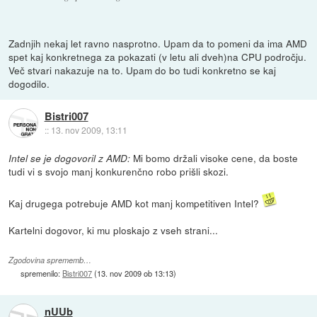
Zadnjih nekaj let ravno nasprotno. Upam da to pomeni da ima AMD
spet kaj konkretnega za pokazati (v letu ali dveh)na CPU področju.
Več stvari nakazuje na to. Upam do bo tudi konkretno se kaj
dogodilo.
Bistri007
::
13. nov 2009, 13:11
Mi bomo držali visoke cene, da boste
Intel se je dogovoril z AMD:
tudi vi s svojo manj konkurenčno robo prišli skozi.
Kaj drugega potrebuje AMD kot manj kompetitiven Intel?
Kartelni dogovor, ki mu ploskajo z vseh strani...
Zgodovina sprememb…
spremenilo:
Bistri007
(
13. nov 2009 ob 13:13
)
nUUb