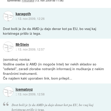
spremenilo:
FireSnake
(
13. nov 2009 ob 11:56
)
karagoth
::
13. nov 2009, 12:26
Dost bolš je že da AMD-ju dajo denar kot pa EU, bo vsaj kaj
koristnega prišlo iz tega.
MrStein
::
13. nov 2009, 12:57
(sorodna) novica:
Vodilne osebe iz AMD (in mogoče Intel) ter nekih skladov so
"odleteli", zaradi zlorabe notranjih informacij in mučkanja z nekim
finančnimi instrumenti.
Če najdem kaki uporaben link, bom prilepil...
Icematxyz
::
13. nov 2009, 12:58
Dost bolš je že da AMD-ju dajo denar kot pa EU, bo vsaj kaj
koristnega prišlo iz tega.