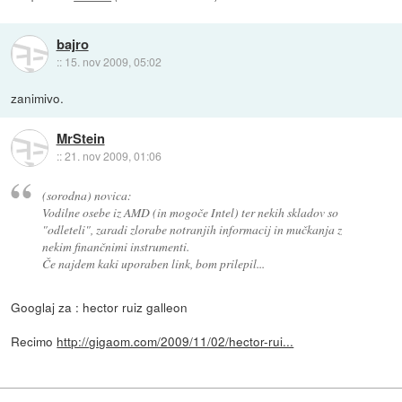
bajro
::
15. nov 2009, 05:02
zanimivo.
MrStein
::
21. nov 2009, 01:06
(sorodna) novica:
Vodilne osebe iz AMD (in mogoče Intel) ter nekih skladov so
"odleteli", zaradi zlorabe notranjih informacij in mučkanja z
nekim finančnimi instrumenti.
Če najdem kaki uporaben link, bom prilepil...
Googlaj za : hector ruiz galleon
Recimo
http://gigaom.com/2009/11/02/hector-rui...