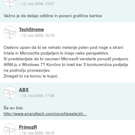
::
13. nov 2009, 13:57
Važno je da delajo odlične in poceni grafične kartice
TechStreme
::
13. nov 2009, 15:16
Osebno upam da bi se nehalo metanje polen pod noge s strani
Intela in Microsofta podjetjem ki imajo neko perspektivo.
Si predstavljate da bi neumen Microsoft vendarle ponudil podporo
ARM-ju v Windows 7? Končno bi imeli kar 3 konkurenčna podjetja
na področju procesorjev.
Zmagali bi na koncu le kupci.
ABX
::
13. nov 2009, 17:06
Še en link:
http://www.anandtech.com/cpuchipsets/sh...
PrimozR
::
13. nov 2009, 18:10