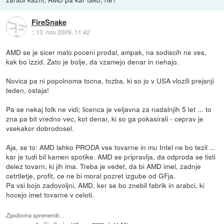
FireSnake
::
13. nov 2009, 11:42
AMD se je sicer malo poceni prodal, ampak, na sodiscih ne ves,
kak bo izzid. Zato je bolje, da vzamejo denar in nehajo.
Novica pa ni popolnoma tocna, tozba, ki so jo v USA vlozili prejsnji
teden, ostaja!
Pa se nekaj folk ne vidi; licenca je veljavna za nadalnjih 5 let ... to
zna pa bit vredno vec, kot denar, ki so ga pokasirali - ceprav je
vsekakor dobrodosel.
Aja, se to: AMD lahko PRODA vse tovarne in mu Intel ne bo tezil ...
kar je tudi bil kamen spotike. AMD se pripravlja, da odproda se tisti
delez tovarn, ki jih ima. Treba je vedet, da bi AMD imel, zadnje
cetrtletje, profit, ce ne bi moral pozret izgube od GFja.
Pa vsi bojo zadovoljni, AMD, ker se bo znebil fabrik in arabci, ki
hocejo imet tovarne v celoti.
Zgodovina sprememb…