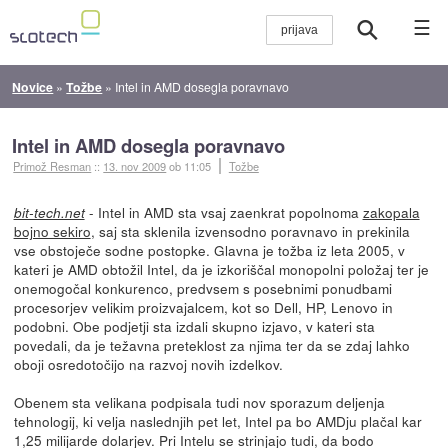
☰
Novice
»
Tožbe
»
Intel in AMD dosegla poravnavo
Intel in AMD dosegla poravnavo
Primož Resman
::
13. nov 2009
ob 11:05
Tožbe
- Intel in AMD sta vsaj zaenkrat popolnoma
zakopala
bit-tech.net
bojno sekiro
, saj sta sklenila izvensodno poravnavo in prekinila
vse obstoječe sodne postopke. Glavna je tožba iz leta 2005, v
kateri je AMD obtožil Intel, da je izkoriščal monopolni položaj ter je
onemogočal konkurenco, predvsem s posebnimi ponudbami
procesorjev velikim proizvajalcem, kot so Dell, HP, Lenovo in
podobni. Obe podjetji sta izdali skupno izjavo, v kateri sta
povedali, da je težavna preteklost za njima ter da se zdaj lahko
oboji osredotočijo na razvoj novih izdelkov.
Obenem sta velikana podpisala tudi nov sporazum deljenja
tehnologij, ki velja naslednjih pet let, Intel pa bo AMDju plačal kar
1,25 milijarde dolarjev. Pri Intelu se strinjajo tudi, da bodo