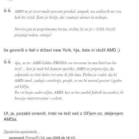
AMD se je sicer malo poceni prodal, ampak, na sodiscih ne ves,
kak bo izzid. Zato je bolje, da vzamejo denar in nehajo.
Novica pa ni popolnoma tocna, tozba, ki so jo v USA vlozili
prejsnji teden, ostaja!
če govoriš o tisti v državi new York, hja, tiste ni vložil AMD ;)
Aja, se to: AMD lahko PRODA vse tovarne in mu Intel ne bo
tezil ... kar je tudi bil kamen spotike. AMD se pripravlja, da
odproda se tisti delez tovarn, ki jih ima. Treba je vedet, da bi
AMD imel, zadnje cetrtletje, profit, ce ne bi moral pozret izgube
od GFja.
Pa vsi bojo zadovoljni, AMD, ker se bo znebil fabrik in arabci, ki
hocejo imet tovarne v celoti.
Uf, ja, pozabil omeniti. Intel ne teži več z GFjem oz. deljenjem
AMDja.
Zgodovina sprememb…
spremenil:
PrimozR
(
13. nov 2009 ob 18:10
)