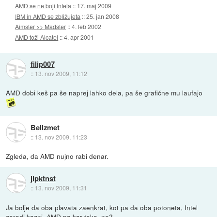
AMD se ne boji Intela
::
17. maj 2009
IBM in AMD se zbližujeta
::
25. jan 2008
Aimster >> Madster
::
4. feb 2002
AMD toži Alcatel
::
4. apr 2001
filip007
::
13. nov 2009, 11:12
AMD dobi keš pa še naprej lahko dela, pa še grafične mu laufajo
Bellzmet
::
13. nov 2009, 11:23
Zgleda, da AMD nujno rabi denar.
jlpktnst
::
13. nov 2009, 11:31
Ja bolje da oba plavata zaenkrat, kot pa da oba potoneta, Intel
zaradi kazni, AMD pa kar tako, ne?