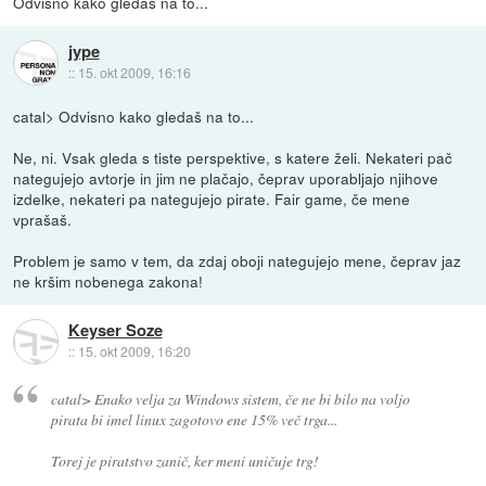
Odvisno kako gledaš na to...
jype
::
15. okt 2009, 16:16
catal> Odvisno kako gledaš na to...
Ne, ni. Vsak gleda s tiste perspektive, s katere želi. Nekateri pač
nategujejo avtorje in jim ne plačajo, čeprav uporabljajo njihove
izdelke, nekateri pa nategujejo pirate. Fair game, če mene
vprašaš.
Problem je samo v tem, da zdaj oboji nategujejo mene, čeprav jaz
ne kršim nobenega zakona!
Keyser Soze
::
15. okt 2009, 16:20
catal> Enako velja za Windows sistem, če ne bi bilo na voljo
pirata bi imel linux zagotovo ene 15% več trga...
Torej je piratstvo zanič, ker meni uničuje trg!