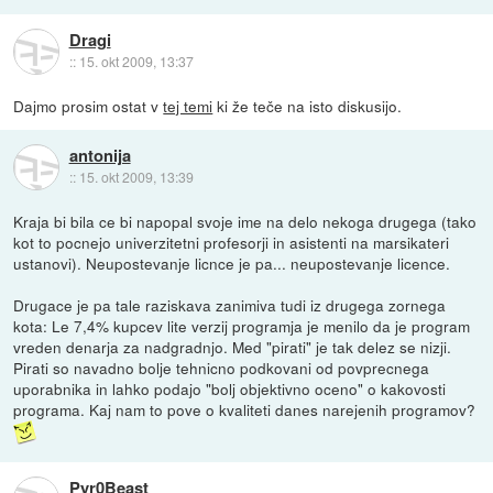
Dragi
::
15. okt 2009, 13:37
Dajmo prosim ostat v
tej temi
ki že teče na isto diskusijo.
antonija
::
15. okt 2009, 13:39
Kraja bi bila ce bi napopal svoje ime na delo nekoga drugega (tako
kot to pocnejo univerzitetni profesorji in asistenti na marsikateri
ustanovi). Neupostevanje licnce je pa... neupostevanje licence.
Drugace je pa tale raziskava zanimiva tudi iz drugega zornega
kota: Le 7,4% kupcev lite verzij programja je menilo da je program
vreden denarja za nadgradnjo. Med "pirati" je tak delez se nizji.
Pirati so navadno bolje tehnicno podkovani od povprecnega
uporabnika in lahko podajo "bolj objektivno oceno" o kakovosti
programa. Kaj nam to pove o kvaliteti danes narejenih programov?
Pyr0Beast