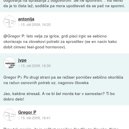
odgovarja na vprašanja z odgovorom "Se ne spomnim.". Vsi vemo
da je to čista laž, sodišče pa mora upoštevati da se pač ne spomni.
antonija
::
15. okt 2009, 16:35
@Gregor P: Isto velja za igrice, grdi pisci irgic se sebicno
okoriscajo na clovekovi potrebi za sprostitev (se en nacin kako
dobit cimvec feel-good hormonov).
jype
::
15. okt 2009, 16:39
Gregor P> Po drugi strani pa se režiser porničev sebično okorišča
na račun osnovnih potreb oz. nagonov človeka
Jao, kakšne stresaš. A ne bi šel morda kar v samostan? Ti bo
dobro delo!
Gregor P
::
15. okt 2009, 16:41