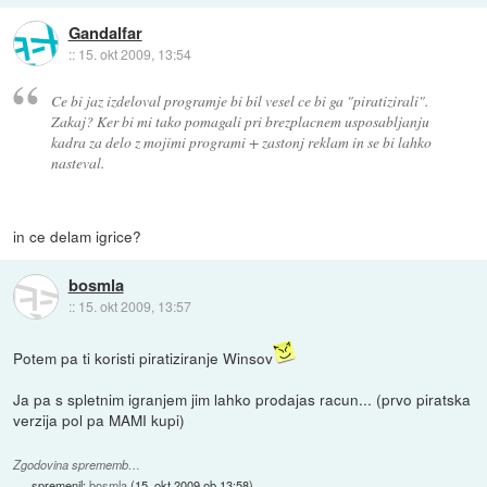
Gandalfar
::
15. okt 2009, 13:54
Ce bi jaz izdeloval programje bi bil vesel ce bi ga "piratizirali".
Zakaj? Ker bi mi tako pomagali pri brezplacnem usposabljanju
kadra za delo z mojimi programi + zastonj reklam in se bi lahko
nasteval.
in ce delam igrice?
bosmla
::
15. okt 2009, 13:57
Potem pa ti koristi piratiziranje Winsov
Ja pa s spletnim igranjem jim lahko prodajas racun... (prvo piratska
verzija pol pa MAMI kupi)
Zgodovina sprememb…
spremenil:
bosmla
(
15. okt 2009 ob 13:58
)