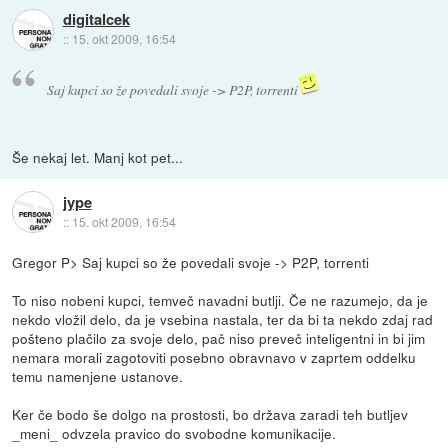
digitalcek
::
15. okt 2009, 16:54
Saj kupci so že povedali svoje -> P2P, torrenti
Še nekaj let. Manj kot pet...
jype
::
15. okt 2009, 16:54
Gregor P> Saj kupci so že povedali svoje -> P2P, torrenti
To niso nobeni kupci, temveč navadni butlji. Če ne razumejo, da je
nekdo vložil delo, da je vsebina nastala, ter da bi ta nekdo zdaj rad
pošteno plačilo za svoje delo, pač niso preveč inteligentni in bi jim
nemara morali zagotoviti posebno obravnavo v zaprtem oddelku
temu namenjene ustanove.
Ker če bodo še dolgo na prostosti, bo država zaradi teh butljev
_meni_ odvzela pravico do svobodne komunikacije.