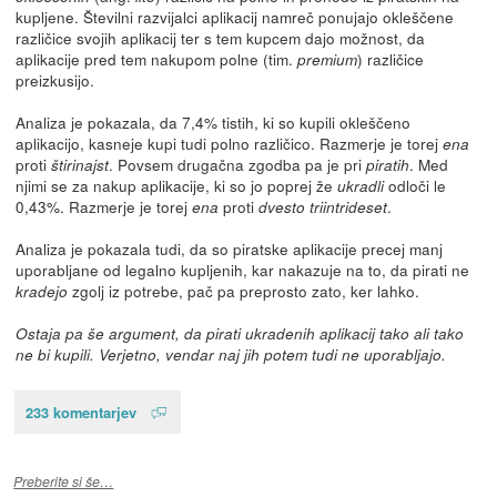
kupljene. Številni razvijalci aplikacij namreč ponujajo okleščene
različice svojih aplikacij ter s tem kupcem dajo možnost, da
aplikacije pred tem nakupom polne (tim.
) različice
premium
preizkusijo.
Analiza je pokazala, da 7,4% tistih, ki so kupili okleščeno
aplikacijo, kasneje kupi tudi polno različico. Razmerje je torej
ena
proti
. Povsem drugačna zgodba pa je pri
. Med
štirinajst
piratih
njimi se za nakup aplikacije, ki so jo poprej že
odloči le
ukradli
0,43%. Razmerje je torej
proti
.
ena
dvesto triintrideset
Analiza je pokazala tudi, da so piratske aplikacije precej manj
uporabljane od legalno kupljenih, kar nakazuje na to, da pirati ne
zgolj iz potrebe, pač pa preprosto zato, ker lahko.
kradejo
Ostaja pa še argument, da pirati ukradenih aplikacij tako ali tako
ne bi kupili. Verjetno, vendar naj jih potem tudi ne uporabljajo.
233 komentarjev
Preberite si še…