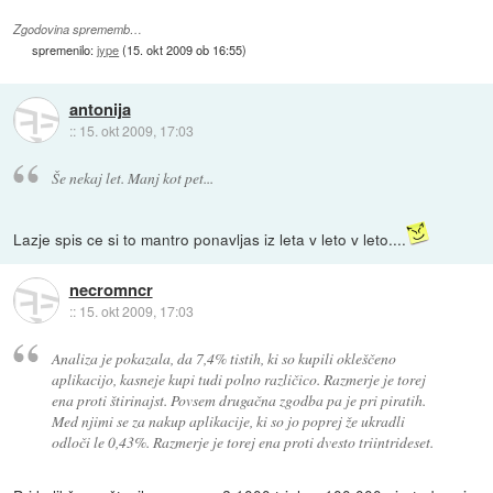
Zgodovina sprememb…
spremenilo:
jype
(
15. okt 2009 ob 16:55
)
antonija
::
15. okt 2009, 17:03
Še nekaj let. Manj kot pet...
Lazje spis ce si to mantro ponavljas iz leta v leto v leto....
necromncr
::
15. okt 2009, 17:03
Analiza je pokazala, da 7,4% tistih, ki so kupili okleščeno
aplikacijo, kasneje kupi tudi polno različico. Razmerje je torej
ena proti štirinajst. Povsem drugačna zgodba pa je pri piratih.
Med njimi se za nakup aplikacije, ki so jo poprej že ukradli
odloči le 0,43%. Razmerje je torej ena proti dvesto triintrideset.