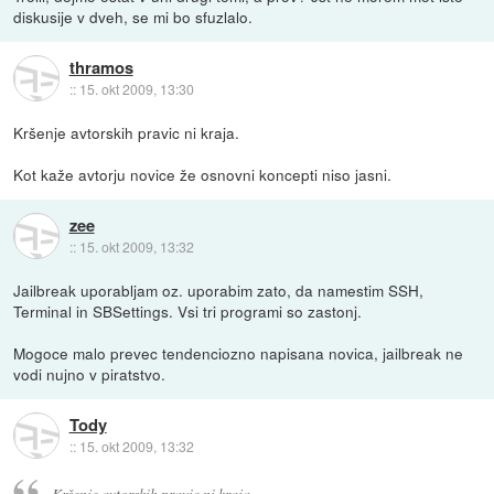
diskusije v dveh, se mi bo sfuzlalo.
thramos
::
15. okt 2009, 13:30
Kršenje avtorskih pravic ni kraja.
Kot kaže avtorju novice že osnovni koncepti niso jasni.
zee
::
15. okt 2009, 13:32
Jailbreak uporabljam oz. uporabim zato, da namestim SSH,
Terminal in SBSettings. Vsi tri programi so zastonj.
Mogoce malo prevec tendenciozno napisana novica, jailbreak ne
vodi nujno v piratstvo.
Tody
::
15. okt 2009, 13:32
Kršenje avtorskih pravic ni kraja.