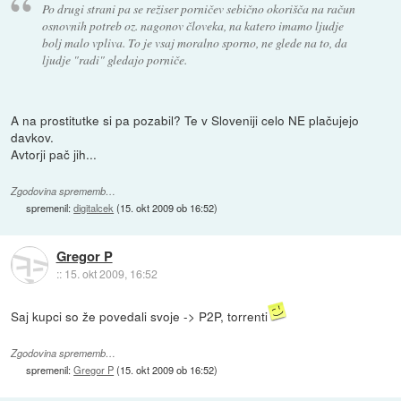
Po drugi strani pa se režiser porničev sebično okorišča na račun
osnovnih potreb oz. nagonov človeka, na katero imamo ljudje
bolj malo vpliva. To je vsaj moralno sporno, ne glede na to, da
ljudje "radi" gledajo porniče.
A na prostitutke si pa pozabil? Te v Sloveniji celo NE plačujejo
davkov.
Avtorji pač jih...
Zgodovina sprememb…
spremenil:
digitalcek
(
15. okt 2009 ob 16:52
)
Gregor P
::
15. okt 2009, 16:52
Saj kupci so že povedali svoje -> P2P, torrenti
Zgodovina sprememb…
spremenil:
Gregor P
(
15. okt 2009 ob 16:52
)