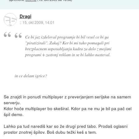
Dragi
::
15. okt 2009, 14:01
Ce bi jaz izdeloval programje bi bil vesel ce bi ga
"piratizirali". Zakaj? Ker bi mi tako pomagali pri
brezplacnem usposabljanju kadra za delo z mojimi
programi + zastonj reklam in se bi lahko nasteval.
in ce delam igrice?
Se znajdi in ponudi multiplayer z preverjanjem serijske na samem
serverju.
Kdor hoče multiplayer bo skeširal. Kdor pa ne mu je bil pa pač cel
špil demo.
Lahko pa tud narediš kar so že drugi pred tabo. Prodaš oglasni
prostor znotrej špilov. Boš dubu težki keš s tem.