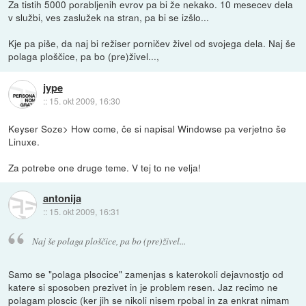
Za tistih 5000 porabljenih evrov pa bi že nekako. 10 mesecev dela
v službi, ves zaslužek na stran, pa bi se izšlo...
Kje pa piše, da naj bi režiser porničev živel od svojega dela. Naj še
polaga ploščice, pa bo (pre)živel...,
jype
::
15. okt 2009, 16:30
Keyser Soze> How come, če si napisal Windowse pa verjetno še
Linuxe.
Za potrebe one druge teme. V tej to ne velja!
antonija
::
15. okt 2009, 16:31
Naj še polaga ploščice, pa bo (pre)živel...
Samo se "polaga plsocice" zamenjas s katerokoli dejavnostjo od
katere si sposoben prezivet in je problem resen. Jaz recimo ne
polagam ploscic (ker jih se nikoli nisem rpobal in za enkrat nimam