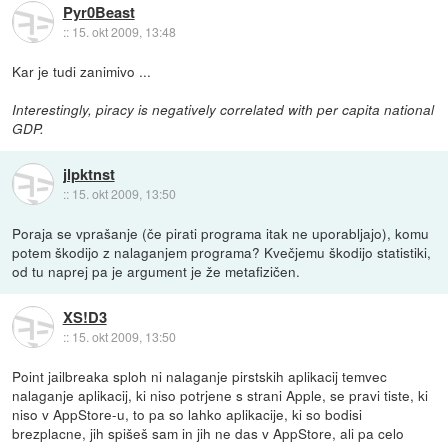
Pyr0Beast
::
15. okt 2009, 13:48
Kar je tudi zanimivo ...
Interestingly, piracy is negatively correlated with per capita national
GDP.
jlpktnst
::
15. okt 2009, 13:50
Poraja se vprašanje (če pirati programa itak ne uporabljajo), komu
potem škodijo z nalaganjem programa? Kvečjemu škodijo statistiki,
od tu naprej pa je argument je že metafizičen.
XS!D3
::
15. okt 2009, 13:50
Point jailbreaka sploh ni nalaganje pirstskih aplikacij temvec
nalaganje aplikacij, ki niso potrjene s strani Apple, se pravi tiste, ki
niso v AppStore-u, to pa so lahko aplikacije, ki so bodisi
brezplacne, jih spišeš sam in jih ne das v AppStore, ali pa celo