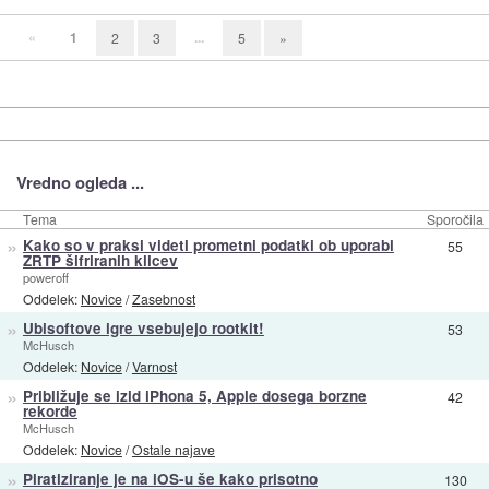
«
1
...
2
3
5
»
Vredno ogleda ...
Tema
Sporočila
»
Kako so v praksi videti prometni podatki ob uporabi
55
ZRTP šifriranih klicev
poweroff
Oddelek:
Novice
/
Zasebnost
»
Ubisoftove igre vsebujejo rootkit!
53
McHusch
Oddelek:
Novice
/
Varnost
»
Približuje se izid iPhona 5, Apple dosega borzne
42
rekorde
McHusch
Oddelek:
Novice
/
Ostale najave
»
Piratiziranje je na iOS-u še kako prisotno
130