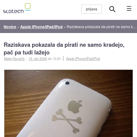
☰
Novice
»
Apple iPhone/iPad/iPod
»
Raziskava pokazala da pirati ne samo kradejo, pač pa tudi lažejo
Raziskava pokazala da pirati ne samo kradejo,
pač pa tudi lažejo
Matej Kovačič
::
15. okt 2009
ob 13:20
Apple iPhone/iPad/iPod