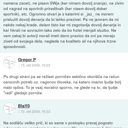
namena zacet), ne pisem SWja (ker nimam dovolj znanja), ne zivim
od nagrad na sportnih prireditvah (ker nisem dovolj dober
sportnik), etc. Ogromno stvari je s katerimi si _jaz_ ne morem
prisluziti dovolj denarja da bi lahko prezivel. Pa ne jamram da mi
nekdo nekaj krade, delam tisto kar mi zagotavlja dovolj denarja in
kar hkrati ne sovrazim tako zelo da bo hotel menjati sluzbo. Ne
vem zakaj bi avtorji morali imeti dano pravico da oni pa morajo
ziveti od svojega dela, neglede na kvaliteto ali na njihove trzne
sposobnosti.
Gregor P
::
15. okt 2009, 16:33
Po drugi strani pa se režiser porničev sebično okorišča na račun
osnovnih potreb oz. nagonov človeka, na katero imamo ljudje bolj
malo vpliva. To je vsaj moralno sporno, ne glede na to, da ljudje
"radi" gledajo porniče.
BlaY0
::
15. okt 2009, 16:33
Na sodišču veliko prič, ki so same v postopku precej pogosto