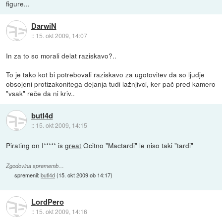
figure...
DarwiN
::
15. okt 2009, 14:07
In za to so morali delat raziskavo?..
To je tako kot bi potrebovali raziskavo za ugotovitev da so ljudje
obsojeni protizakonitega dejanja tudi lažnjivci, ker pač pred kamero
"vsak" reče da ni kriv..
butl4d
::
15. okt 2009, 14:15
Pirating on I***** is
great
Ocitno "Mactardi" le niso taki "tardi"
Zgodovina sprememb…
spremenil:
butl4d
(
15. okt 2009 ob 14:17
)
LordPero
::
15. okt 2009, 14:16