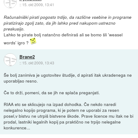
::
15. okt 2009, 13:41
Računalniški pirati pogosto trdijo, da različne vsebine in programe
piratizirajo zgolj zato, da jih lahko pred nakupom ustrezno
preskusijo.
Lahko te pirate bolj natančno definiraš ali se bomo šli 'weasel
words' igro ?
Brane2
::
15. okt 2009, 13:43
Še bolj zanimiva je ugotovitev študije, d apirati itak ukradenega ne
uporabljao resno.
Če to drži, pomeni, da se jih ne splača preganjati.
RIAA etc se sklicujejo na izpad dohodka. Če nekdo naredi
nelegalno kopijo programa, ki je potem ne uporabi za resen
posel,v bistvu ne utrpiš bistvene škode. Prave licence mu itak ne bi
prodal, lastniki legalnih kopij pa praktično ne trpijo nelegalne
konkurence...