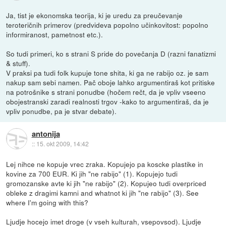
Ja, tist je ekonomska teorija, ki je uredu za preučevanje
teroteričnih primerov (predvideva popolno učinkovitost: popolno
informiranost, pametnost etc.).
So tudi primeri, ko s strani S pride do povečanja D (razni fanatizmi
& stuff).
V praksi pa tudi folk kupuje tone shita, ki ga ne rabijo oz. je sam
nakup sam sebi namen. Pač oboje lahko argumentiraš kot pritiske
na potrošnike s strani ponudbe (hočem rečt, da je vpliv vseeno
obojestranski zaradi realnosti trgov -kako to argumentiraš, da je
vpliv ponudbe, pa je stvar debate).
antonija
::
15. okt 2009, 14:42
Lej nihce ne kopuje vrec zraka. Kopujejo pa koscke plastike in
kovine za 700 EUR. Ki jih "ne rabijo" (1). Kopujejo tudi
gromozanske avte ki jih "ne rabijo" (2). Kopujeo tudi overpriced
obleke z dragimi kamni and whatnot ki jih "ne rabijo" (3). See
where I'm going with this?
Ljudje hocejo imet droge (v vseh kulturah, vsepovsod). Ljudje