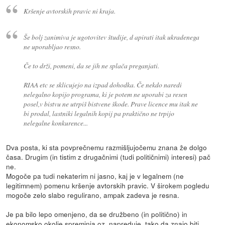
Kršenje avtorskih pravic ni kraja.
Še bolj zanimiva je ugotovitev študije, d apirati itak ukradenega
ne uporabljao resno.
Če to drži, pomeni, da se jih ne splača preganjati.
RIAA etc se sklicujejo na izpad dohodka. Če nekdo naredi
nelegalno kopijo programa, ki je potem ne uporabi za resen
posel,v bistvu ne utrpiš bistvene škode. Prave licence mu itak ne
bi prodal, lastniki legalnih kopij pa praktično ne trpijo
nelegalne konkurence...
Dva posta, ki sta povprečnemu razmišljujočemu znana že dolgo
časa. Drugim (in tistim z drugačnimi (tudi političnimi) interesi) pač
ne.
Mogoče pa tudi nekaterim ni jasno, kaj je v legalnem (ne
legitimnem) pomenu kršenje avtorskih pravic. V širokem pogledu
mogoče zelo slabo regulirano, ampak zadeva je resna.
Je pa bilo lepo omenjeno, da se družbeno (in politično) in
ekonomsko okolje spreminja oz. napreduje, tako da znajo biti