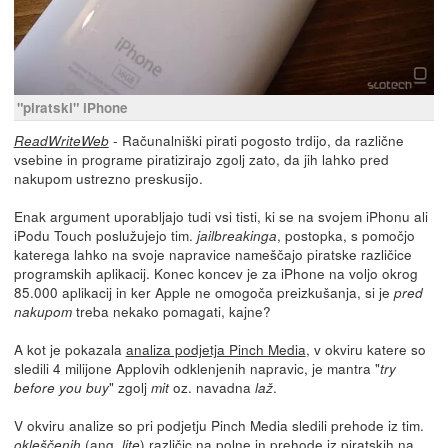
"piratski" iPhone
- Računalniški pirati pogosto trdijo, da različne
ReadWriteWeb
vsebine in programe piratizirajo zgolj zato, da jih lahko pred
nakupom ustrezno preskusijo.
Enak argument uporabljajo tudi vsi tisti, ki se na svojem iPhonu ali
iPodu Touch poslužujejo tim.
, postopka, s pomočjo
jailbreakinga
katerega lahko na svoje napravice nameščajo piratske različice
programskih aplikacij. Konec koncev je za iPhone na voljo okrog
85.000 aplikacij in ker Apple ne omogoča preizkušanja, si je
pred
treba nekako pomagati, kajne?
nakupom
A kot je pokazala
analiza podjetja Pinch Media
, v okviru katere so
sledili 4 milijone Applovih odklenjenih napravic, je mantra "
try
" zgolj
oz. navadna
.
before you buy
mit
laž
V okviru analize so pri podjetju Pinch Media sledili prehode iz tim.
(ang.
) različic na polne in prehode iz piratskih na
okleščenih
lite