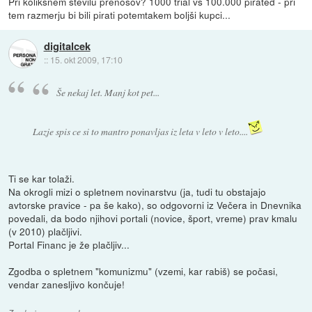
Pri kolikšnem številu prenosov? 1000 trial vs 100.000 pirated - pri
tem razmerju bi bili pirati potemtakem boljši kupci...
digitalcek
::
15. okt 2009, 17:10
Še nekaj let. Manj kot pet...
Lazje spis ce si to mantro ponavljas iz leta v leto v leto....
Ti se kar tolaži.
Na okrogli mizi o spletnem novinarstvu (ja, tudi tu obstajajo
avtorske pravice - pa še kako), so odgovorni iz Večera in Dnevnika
povedali, da bodo njihovi portali (novice, šport, vreme) prav kmalu
(v 2010) plačljivi.
Portal Financ je že plačljiv...
Zgodba o spletnem "komunizmu" (vzemi, kar rabiš) se počasi,
vendar zanesljivo končuje!