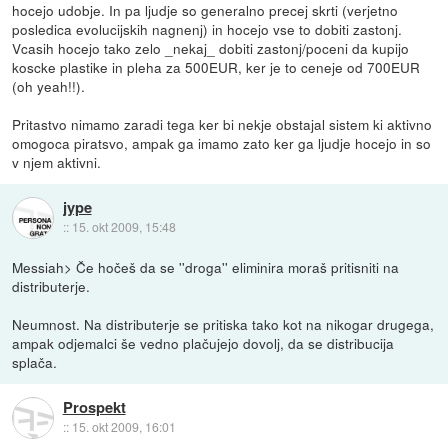
hocejo udobje. In pa ljudje so generalno precej skrti (verjetno
posledica evolucijskih nagnenj) in hocejo vse to dobiti zastonj.
Vcasih hocejo tako zelo _nekaj_ dobiti zastonj/poceni da kupijo
koscke plastike in pleha za 500EUR, ker je to ceneje od 700EUR
(oh yeah!!).
Pritastvo nimamo zaradi tega ker bi nekje obstajal sistem ki aktivno
omogoca piratsvo, ampak ga imamo zato ker ga ljudje hocejo in so
v njem aktivni.
jype
::
15. okt 2009, 15:48
Messiah> Če hočeš da se ''droga'' eliminira moraš pritisniti na
distributerje.
Neumnost. Na distributerje se pritiska tako kot na nikogar drugega,
ampak odjemalci še vedno plačujejo dovolj, da se distribucija
splača.
Prospekt
::
15. okt 2009, 16:01