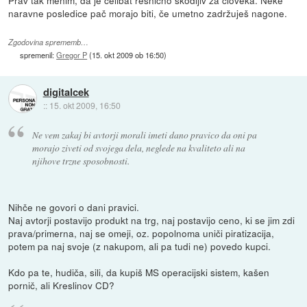
Prav tak menim, da je celibat resnično škodljiv za človeka. Neke
naravne posledice pač morajo biti, če umetno zadržuješ nagone.
Zgodovina sprememb…
spremenil:
Gregor P
(
15. okt 2009 ob 16:50
)
digitalcek
::
15. okt 2009, 16:50
Ne vem zakaj bi avtorji morali imeti dano pravico da oni pa
morajo ziveti od svojega dela, neglede na kvaliteto ali na
njihove trzne sposobnosti.
Nihče ne govori o dani pravici.
Naj avtorji postavijo produkt na trg, naj postavijo ceno, ki se jim zdi
prava/primerna, naj se omeji, oz. popolnoma uniči piratizacija,
potem pa naj svoje (z nakupom, ali pa tudi ne) povedo kupci.
Kdo pa te, hudiča, sili, da kupiš MS operacijski sistem, kašen
pornič, ali Kreslinov CD?