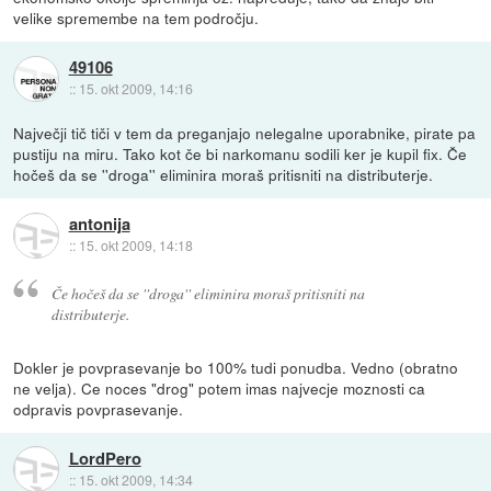
velike spremembe na tem področju.
49106
::
15. okt 2009, 14:16
Največji tič tiči v tem da preganjajo nelegalne uporabnike, pirate pa
pustiju na miru. Tako kot če bi narkomanu sodili ker je kupil fix. Če
hočeš da se ''droga'' eliminira moraš pritisniti na distributerje.
antonija
::
15. okt 2009, 14:18
Če hočeš da se ''droga'' eliminira moraš pritisniti na
distributerje.
Dokler je povprasevanje bo 100% tudi ponudba. Vedno (obratno
ne velja). Ce noces "drog" potem imas najvecje moznosti ca
odpravis povprasevanje.
LordPero
::
15. okt 2009, 14:34