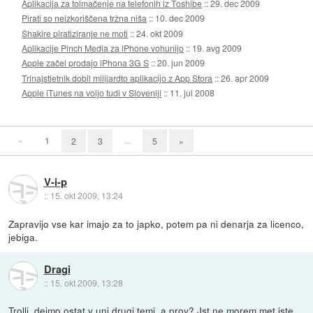
Aplikacija za tolmačenje na telefonih iz Toshibe
::
29. dec 2009
Pirati so neizkoriščena tržna niša
::
10. dec 2009
Shakire piratiziranje ne moti
::
24. okt 2009
Aplikacije Pinch Media za iPhone vohunijo
::
19. avg 2009
Apple začel prodajo iPhona 3G S
::
20. jun 2009
Trinajstletnik dobil milijardto aplikacijo z App Stora
::
26. apr 2009
Apple iTunes na voljo tudi v Sloveniji
::
11. jul 2008
«
1
...
2
3
5
»
V-i-p
::
15. okt 2009, 13:24
Zapravijo vse kar imajo za to japko, potem pa ni denarja za licenco,
jebiga.
Dragi
::
15. okt 2009, 13:28
Trolli, dejmo ostat v uni drugi temi, a prov? Jst ne morem met iste