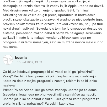
plačljive in jih legalno kupiš. Uglavnem gre za aplikacije, ki
dostopajo do raznih sistemskih zadev in jih Apple uradno ne dovoli.
Med drugim sem kot ze omenjeno spadajo SSH, Terminal,
SBSetiing ter se veliko drugih precej uporabnih in brezplačnih
orodij, razne lokalizacije za drzave, ki uradno se niso podprte (npr.
pravilen prikaz stevilk za te drzave, prevodi vmesnika, itd.), pa tudi
nekaj drugih aplikacij. Seveda je s tem, ko je omogocen dostop do
sistema, posledicno mozno naloziti patch za nalaganje scrackanih
aplikacij in nato le te nalagti, vendar Jaiblreak sam tega ne
omogoča in ni temu namenjen, zato se mi zdi ta novica malo cudno
napisana.
bosmla
::
15. okt 2009, 13:53
Ce bi jaz izdeloval programje bi bil vesel ce bi ga "piratizirali".
Zakaj? Ker bi mi tako pomagali pri brezplacnem usposabljanju
kadra za delo z mojimi programi + zastonj reklam in se bi lahko
nasteval.
Primer PS od Adobe, ker ga otroci zacnejo uporabljat ze doma
(seveda si legalnega ne bi privoscili niti v sanjah)se ga naucijo
uporabljat in ko so enkrat v sluzbi - sef vprasa kateri program za
urejanje slik naj nabavimo? Pa cekini kapnejo...