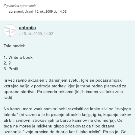
Zgodovina sprememb…
spremenil:
Dragi
(
15. okt 2009 ob 14:03
)
antonija
::
15. okt 2009, 14:02
Tale model:
1. Write a book
2. ?
3. Profit!
ni vec ravno aktualen v dansnjem svetu. Igre se pocasi ampak
vztrajno selijo v podrocje storitev, kjer je treba redno placevati za
uporabo storitve. Pa seveda reklame (ki jih imamo vsi tako zelo
radi).
Na koncu mora vsak sam pri sebi razcistiti ce lahko zivi od "svojega
talenta" (ni vazno a je to pisanje otroskih knjig, igric, kopanje jarkov
ali biti svetovni strokovnjak ta barvo kamnov na dnu morja). Ce
tega ne mores je mickenu glupo pricakovat da ti bo drzava
uzakonila "tvojo pravico do dnarja ker ti tako mislis". Pa so jo. Go