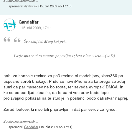
Zgodovina sprememb…
spremenil:
digitalcek
(
15. okt 2009 ob 17:15
)
Gandalfar
::
15. okt 2009, 17:11
Še nekaj let. Manj kot pet...
Lazje spis ce si to mantro ponavljas iz leta v leto v leto....[>:D]
nah. za konzole recimo za ps3 recimo ni modchipov, xbox360 pa
uspesno sproti brickajo. Pride se novi iPhone za katerega se zdaj
sumi da par mesecev ne bo roota, ter seveda evropski DMCA. In
ko se bo par ljudi zbunilo, da to pa ni vec prav bodo lepo
proizvajalci pokazali na te studije in poslanci bodo dali stvar naprej.
Zaradi butcev, ki niso bili pripravljenih dat par evrov za igrico.
Zgodovina sprememb…
spremenil:
Gandalfar
(
15. okt 2009 ob 17:11
)