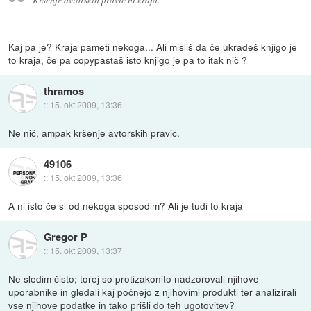
Kaj pa je? Kraja pameti nekoga... Ali misliš da če ukradeš knjigo je
to kraja, če pa copypastaš isto knjigo je pa to itak nič ?
thramos
::
15. okt 2009, 13:36
Ne nič, ampak kršenje avtorskih pravic.
49106
::
15. okt 2009, 13:36
A ni isto če si od nekoga sposodim? Ali je tudi to kraja
Gregor P
::
15. okt 2009, 13:37
Ne sledim čisto; torej so protizakonito nadzorovali njihove
uporabnike in gledali kaj počnejo z njihovimi produkti ter analizirali
vse njihove podatke in tako prišli do teh ugotovitev?