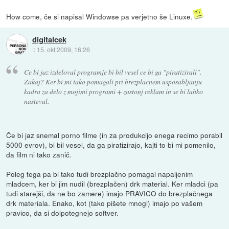
How come, če si napisal Windowse pa verjetno še Linuxe.
digitalcek
::
15. okt 2009, 16:26
Ce bi jaz izdeloval programje bi bil vesel ce bi ga "piratizirali".
Zakaj? Ker bi mi tako pomagali pri brezplacnem usposabljanju
kadra za delo z mojimi programi + zastonj reklam in se bi lahko
nasteval.
Če bi jaz snemal porno filme (in za produkcijo enega recimo porabil
5000 evrov), bi bil vesel, da ga piratizirajo, kajti to bi mi pomenilo,
da film ni tako zanič.
Poleg tega pa bi tako tudi brezplačno pomagal napaljenim
mladcem, ker bi jim nudil (brezplačen) drk material. Ker mladci (pa
tudi starejši, da ne bo zamere) imajo PRAVICO do brezplačnega
drk materiala. Enako, kot (tako pišete mnogi) imajo po vašem
pravico, da si dolpotegnejo softver.