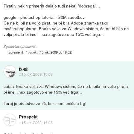
Pirati v nekih primerih delajo tudi nekaj "dobrega"...
google - photoshop tutorial - 22M zadetkov
Če ne bi bil na voljo pirat, ne bi bila Adobe znamka tako
močna/popularna. Enako velja za Windows sistem, če ne bi bilo na
voljo pirata bi imel linux zagotovo ene 15% več trga...
Zgodovina sprememb…
spremenil:
Prospekt
(
15. okt 2009 ob 16:02
)
jype
::
15. okt 2009, 16:03
catal> Enako velja za Windows sistem, če ne bi bilo na voljo pirata
bi imel linux zagotovo ene 15% več trga...
Torej je piratstvo zanič, ker meni uničuje trg!
Prospekt
::
15. okt 2009, 16:08