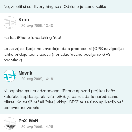
Ne, zmotil si se. Everything sux. Odvisno je samo koliko.
Kron
::
20. avg 2009, 13:48
Ha ha, iPhone is watching You!
Le zakaj se ljudje ne zavedajo, da s prednostmi (GPS navigacija)
lahko pridejo tudi slabosti (nenadzorovano pošiljanje GPS
podatkov).
Mavrik
::
20. avg 2009, 14:18
Ni popolnoma nenadzorovano. iPhone opozori prej kot hoče
katerakoli aplikacija aktivirat GPS, je pa res da to naredi samo
trikrat. Ko tretjič rečeš "okej, vklopi GPS" te za tisto aplikacijo več
ponovno ne vpraša.
PaX_MaN
::
20. avg 2009, 14:25