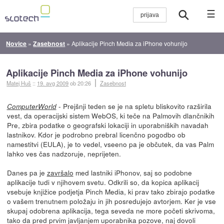
☰
Novice
»
Zasebnost
»
Aplikacije Pinch Media za iPhone vohunijo
Aplikacije Pinch Media za iPhone vohunijo
Matej Huš
::
19. avg 2009
ob 20:26
Zasebnost
- Prejšnji teden se je na spletu bliskovito razširila
ComputerWorld
vest, da operacijski sistem WebOS, ki teče na Palmovih dlančnikih
Pre, zbira podatke o geografski lokaciji in uporabniških navadah
lastnikov. Kdor je podrobno prebral licenčno pogodbo ob
namestitvi (EULA), je to vedel, vseeno pa je občutek, da vas Palm
lahko ves čas nadzoruje, neprijeten.
Danes pa je
završalo
med lastniki iPhonov, saj so podobne
aplikacije tudi v njihovem svetu. Odkrili so, da kopica aplikacij
vsebuje knjižice podjetja Pinch Media, ki prav tako zbirajo podatke
o vašem trenutnem položaju in jih posredujejo avtorjem. Ker je vse
skupaj odobrena aplikacija, tega seveda ne more početi skrivoma,
tako da pred prvim javljanjem uporabnika pozove, naj dovoli