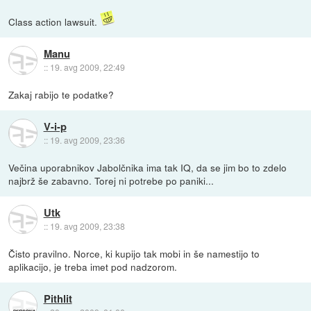
Class action lawsuit.
Manu
::
19. avg 2009, 22:49
Zakaj rabijo te podatke?
V-i-p
::
19. avg 2009, 23:36
Večina uporabnikov Jabolčnika ima tak IQ, da se jim bo to zdelo
najbrž še zabavno. Torej ni potrebe po paniki...
Utk
::
19. avg 2009, 23:38
Čisto pravilno. Norce, ki kupijo tak mobi in še namestijo to
aplikacijo, je treba imet pod nadzorom.
Pithlit