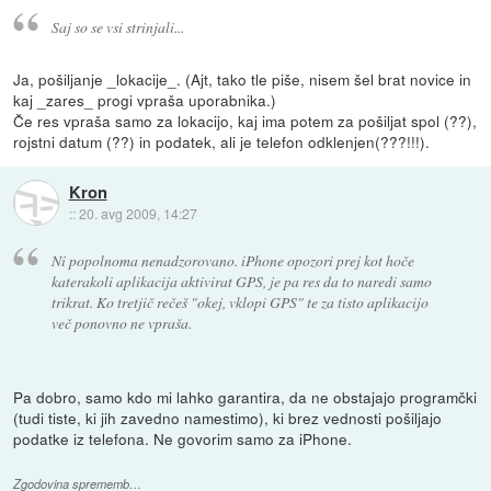
Saj so se vsi strinjali...
Ja, pošiljanje _lokacije_. (Ajt, tako tle piše, nisem šel brat novice in
kaj _zares_ progi vpraša uporabnika.)
Če res vpraša samo za lokacijo, kaj ima potem za pošiljat spol (??),
rojstni datum (??) in podatek, ali je telefon odklenjen(???!!!).
Kron
::
20. avg 2009, 14:27
Ni popolnoma nenadzorovano. iPhone opozori prej kot hoče
katerakoli aplikacija aktivirat GPS, je pa res da to naredi samo
trikrat. Ko tretjič rečeš "okej, vklopi GPS" te za tisto aplikacijo
več ponovno ne vpraša.
Pa dobro, samo kdo mi lahko garantira, da ne obstajajo programčki
(tudi tiste, ki jih zavedno namestimo), ki brez vednosti pošiljajo
podatke iz telefona. Ne govorim samo za iPhone.
Zgodovina sprememb…