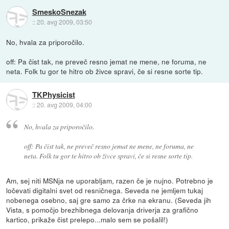
SmeskoSnezak
::
20. avg 2009, 03:50
No, hvala za priporočilo.
off: Pa čist tak, ne preveč resno jemat ne mene, ne foruma, ne
neta. Folk tu gor te hitro ob živce spravi, če si resne sorte tip.
TKPhysicist
::
20. avg 2009, 04:00
No, hvala za priporočilo.
off: Pa čist tak, ne preveč resno jemat ne mene, ne foruma, ne
neta. Folk tu gor te hitro ob živce spravi, če si resne sorte tip.
Am, sej niti MSNja ne uporabljam, razen če je nujno. Potrebno je
ločevati digitalni svet od resničnega. Seveda ne jemljem tukaj
nobenega osebno, saj gre samo za črke na ekranu. (Seveda jih
Vista, s pomočjo brezhibnega delovanja driverja za grafično
kartico, prikaže čist prelepo...malo sem se pošalil!)