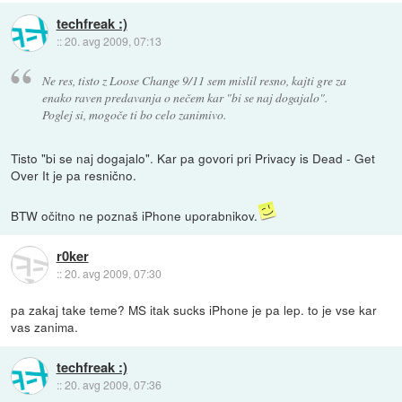
techfreak :)
::
20. avg 2009, 07:13
Ne res, tisto z Loose Change 9/11 sem mislil resno, kajti gre za
enako raven predavanja o nečem kar "bi se naj dogajalo".
Poglej si, mogoče ti bo celo zanimivo.
Tisto "bi se naj dogajalo". Kar pa govori pri Privacy is Dead - Get
Over It je pa resnično.
BTW očitno ne poznaš iPhone uporabnikov.
r0ker
::
20. avg 2009, 07:30
pa zakaj take teme? MS itak sucks iPhone je pa lep. to je vse kar
vas zanima.
techfreak :)
::
20. avg 2009, 07:36