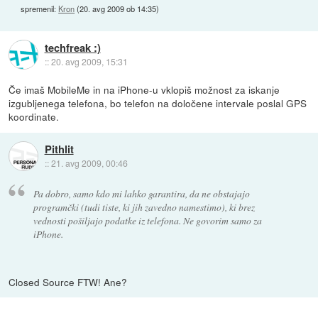
spremenil:
Kron
(
20. avg 2009 ob 14:35
)
techfreak :)
::
20. avg 2009, 15:31
Če imaš MobileMe in na iPhone-u vklopiš možnost za iskanje
izgubljenega telefona, bo telefon na določene intervale poslal GPS
koordinate.
Pithlit
::
21. avg 2009, 00:46
Pa dobro, samo kdo mi lahko garantira, da ne obstajajo
programčki (tudi tiste, ki jih zavedno namestimo), ki brez
vednosti pošiljajo podatke iz telefona. Ne govorim samo za
iPhone.
Closed Source FTW! Ane?