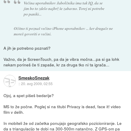
Večina uporabnikov Jabolčnika ima tak IQ, da se
jim bo to zdelo najbrž še zabavno. Torej ni potrebe
po paniki...
Očitno ti poznaš večino iPhone uporabnikov ... ker drugače ne
moreš govoriti o večini.
A jih je potrebno poznati?
Važno, da je ScreenTouch, pa da je vibra močna...pa si ga lohk
nekam porineš če ti zapaše, kr za druga tko ni ta igrača...
SmeskoSnezak
::
20. avg 2009, 02:55
Ojoj, a spet pišeš bedarije?
MS to že počne. Poglej si na titubi Privacy is dead, face it! video
film v delih.
In mobiteli že od začetka ponujajo geografsko pozicioniranje. Le
da s triangulacijo te dobi na 300-500m natančno. Z GPS-om pa