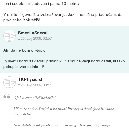
temi sodobnimi zadevami pa na 10 metrov.
V eni temi govoriš o izobraževanju. Jaz ti resnično priporočam, da
prvo sebe izobražiš!
SmeskoSnezak
::
20. avg 2009, 02:57
Ah, da ne bom off-topic.
In svetu bodo zavladali privatniki. Samo največji bodo ostali, ki tako
pokupijo vse ostale. :P
TKPhysicist
::
20. avg 2009, 03:11
Ojoj, a spet pišeš bedarije?
MS to že počne. Poglej si na titubi Privacy is dead, face it! video
film v delih.
In mobiteli že od začetka ponujajo geografsko pozicioniranje.