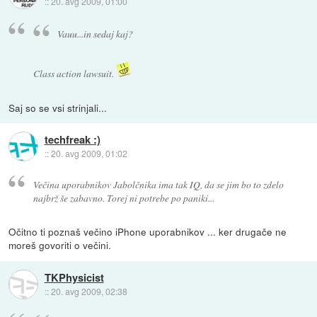
::
20. avg 2009, 01:00
Vauu...in sedaj kaj?
Class action lawsuit.
Saj so se vsi strinjali...
techfreak :)
::
20. avg 2009, 01:02
Večina uporabnikov Jabolčnika ima tak IQ, da se jim bo to zdelo
najbrž še zabavno. Torej ni potrebe po paniki...
Očitno ti poznaš večino iPhone uporabnikov ... ker drugače ne
moreš govoriti o večini.
TKPhysicist
::
20. avg 2009, 02:38