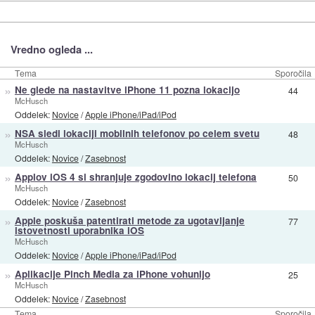
Vredno ogleda ...
Tema
Sporočila
»
Ne glede na nastavitve iPhone 11 pozna lokacijo
44
McHusch
Oddelek:
Novice
/
Apple iPhone/iPad/iPod
»
NSA sledi lokaciji mobilnih telefonov po celem svetu
48
McHusch
Oddelek:
Novice
/
Zasebnost
»
Applov iOS 4 si shranjuje zgodovino lokacij telefona
50
McHusch
Oddelek:
Novice
/
Zasebnost
»
Apple poskuša patentirati metode za ugotavljanje
77
istovetnosti uporabnika iOS
McHusch
Oddelek:
Novice
/
Apple iPhone/iPad/iPod
»
Aplikacije Pinch Media za iPhone vohunijo
25
McHusch
Oddelek:
Novice
/
Zasebnost
Tema
Sporočila