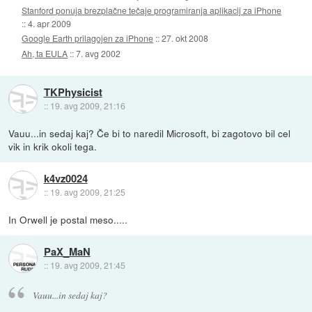
Stanford ponuja brezplačne tečaje programiranja aplikacij za iPhone
::
4. apr 2009
Google Earth prilagojen za iPhone
::
27. okt 2008
Ah, ta EULA
::
7. avg 2002
TKPhysicist
::
19. avg 2009, 21:16
Vauu...in sedaj kaj? Če bi to naredil Microsoft, bi zagotovo bil cel
vik in krik okoli tega.
k4vz0024
::
19. avg 2009, 21:25
In Orwell je postal meso.....
PaX_MaN
::
19. avg 2009, 21:45
Vauu...in sedaj kaj?