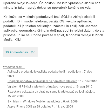
uporabo svoje lokacije. Če odkloni, bo isto vprašanje sledilo čez
minuto in tako naprej, dokler se uporabnik končno ne vda.
Kot kaže, se v lokalni podatkovni bazi SQLlite zbirajo sledeči
podatki: ID in model telefona, verzija OS, verzija aplikacije,
podatek, ali je telefon odklenjen, začetek in zaključek uporabe
aplikacije, geografska širina in dolžina, spol in rojstni datum, če sta
prisotna. In ko se iPhone poveže v splet, ti podatki romajo k Pinch
Media.
Klik!
25 komentarjev
Preberite si še…
Aplikacije prodajajo lokacijske podatke tretjim podjetjem
::
7. dec
2021
Uhajanje podatkov aplikacijam na pametnih telefonih
::
19. dec 2010
Vgrajeni GPS-čipi v telefonih prinašajo nove pasti
::
16. avg 2010
Raziskava pokazala da pirati ne samo kradejo, pač pa tudi lažejo
::
15. okt 2009
Symbian in Windows Mobile nazadujeta
::
6. okt 2009
Apple iPhone 3GS za 99 dolarjev?
::
11. avg 2009