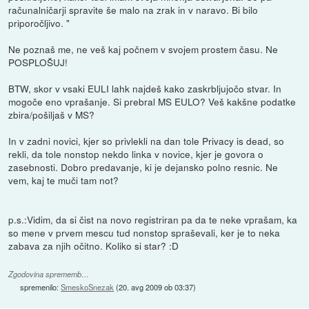
računalničarji spravite še malo na zrak in v naravo. Bi bilo
priporočljivo. "
Ne poznaš me, ne veš kaj počnem v svojem prostem času. Ne
POSPLOŠUJ!
BTW, skor v vsaki EULI lahk najdeš kako zaskrbljujočo stvar. In
mogoče eno vprašanje. Si prebral MS EULO? Veš kakšne podatke
zbira/pošiljaš v MS?
In v zadni novici, kjer so privlekli na dan tole Privacy is dead, so
rekli, da tole nonstop nekdo linka v novice, kjer je govora o
zasebnosti. Dobro predavanje, ki je dejansko polno resnic. Ne
vem, kaj te muči tam not?
p.s.:Vidim, da si čist na novo registriran pa da te neke vprašam, ka
so mene v prvem mescu tud nonstop spraševali, ker je to neka
zabava za njih očitno. Koliko si star? :D
Zgodovina sprememb…
spremenilo:
SmeskoSnezak
(
20. avg 2009 ob 03:37
)