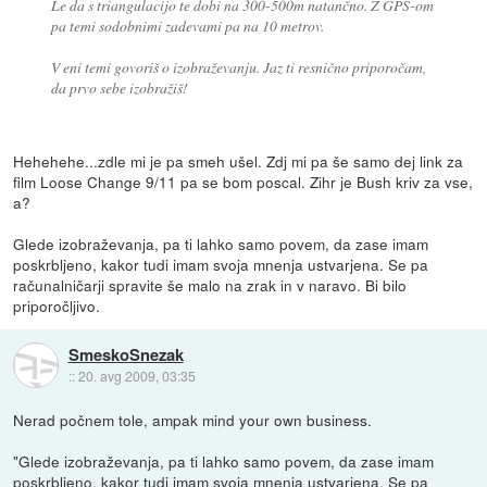
Le da s triangulacijo te dobi na 300-500m natančno. Z GPS-om
pa temi sodobnimi zadevami pa na 10 metrov.
V eni temi govoriš o izobraževanju. Jaz ti resnično priporočam,
da prvo sebe izobražiš!
Hehehehe...zdle mi je pa smeh ušel. Zdj mi pa še samo dej link za
film Loose Change 9/11 pa se bom poscal. Zihr je Bush kriv za vse,
a?
Glede izobraževanja, pa ti lahko samo povem, da zase imam
poskrbljeno, kakor tudi imam svoja mnenja ustvarjena. Se pa
računalničarji spravite še malo na zrak in v naravo. Bi bilo
priporočljivo.
SmeskoSnezak
::
20. avg 2009, 03:35
Nerad počnem tole, ampak mind your own business.
"Glede izobraževanja, pa ti lahko samo povem, da zase imam
poskrbljeno, kakor tudi imam svoja mnenja ustvarjena. Se pa