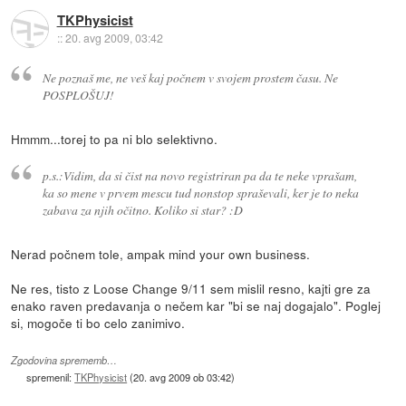
TKPhysicist
::
20. avg 2009, 03:42
Ne poznaš me, ne veš kaj počnem v svojem prostem času. Ne
POSPLOŠUJ!
Hmmm...torej to pa ni blo selektivno.
p.s.:Vidim, da si čist na novo registriran pa da te neke vprašam,
ka so mene v prvem mescu tud nonstop spraševali, ker je to neka
zabava za njih očitno. Koliko si star? :D
Nerad počnem tole, ampak mind your own business.
Ne res, tisto z Loose Change 9/11 sem mislil resno, kajti gre za
enako raven predavanja o nečem kar "bi se naj dogajalo". Poglej
si, mogoče ti bo celo zanimivo.
Zgodovina sprememb…
spremenil:
TKPhysicist
(
20. avg 2009 ob 03:42
)