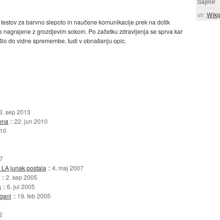
Sajmir
vir:
Wiki
 testov za barvno slepoto in naučene komunikacije prek na dotik
le nagrajene z grozdjevim sokom. Po začetku zdravljenja se sprva kar
išlo do vidne spremembe, tudi v obnašanju opic.
3. sep 2013
ena
::
22. jun 2010
010
07
 LA junak postala
::
4. maj 2007
::
2. sep 2005
a
::
6. jul 2005
žgani
::
19. feb 2005
2