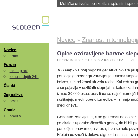
Evropska vesoljska agencija razvija svojo rak
Novice
»
Znanost in tehnologij
Novice
Opice ozdravljene barvne slep
arhiv
Primož Resman
::
19. sep 2009
ob 00:21
Znan
Forum
TG Daily
- Najbolj pogosta genetska okvara pri lj
mali oglasi
pomočjo genetskega zdravljenja. Barvna slepota 
teme zadnjih 24h
belcev, a je pri ženskah zelo redka. Kot večina
Članki
a se pojavlja v različnih stopnjah, s katero zad
izmed 30.000 oseb, prav ti pa so najprimernejši k
Zaposlitve
razlikujejo med nobeno izmed barv in imajo močno
brskaj
sredi dneva.
Ostalo
pravila
Genetsko zdravljenje, ki so ga
izvedli
na opicah v
potekalo z uporabo človeških genov, da bi bil p
pomočjo nenevarnega virusa, ti pa so nato povzr
Protein povzroči izdelavo pigmenta za zaznavan