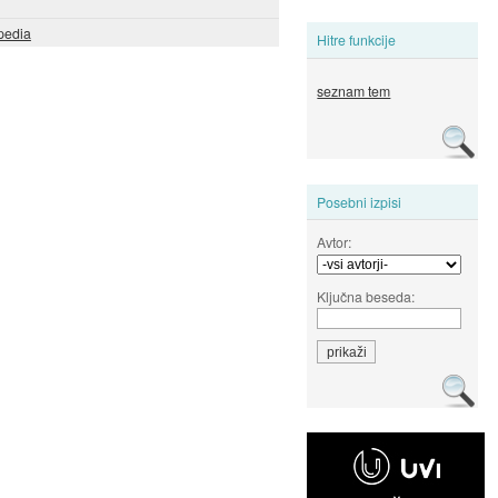
pedia
Hitre funkcije
seznam tem
Posebni izpisi
Avtor:
Ključna beseda: