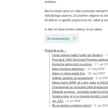
svetlobe.
Barvno slepe opice so našli s pomočjo običajnih
občutljivega zaslona. Za pravilen odgovor so bi
20 tednov ni zgodilo popolnoma nič, nakar je pr
In tako bo trava končno zelena, kri pa rdeča.
34 komentarjev
Preberite si še…
Opice vlagajo kakor ljudje (ali obratno)
::
1
Prva faza 1000 Genomes Projecta zaključ
Evolucija deluje tudi na prione
::
11. jan 2
Slepi preizkus iskalnikov
::
10. avg 2009
Adam ni nikoli srečal Eve
::
26. sep 2007
Odkrito zdravilo za pozabljanje
::
3. jul 20
Slepo ljubim DRM, ali o tem, kako je AACS
Znanstveniki so razvozlali DNA šimpanzov
Slikarski program - simulator sušenja črnil
Umetna roka, ki jo je mogoče krmiliti z mo
Joj. ZZZ.
::
2. jul 2002
Še en korak k umetnim očem?
::
5. jan 200