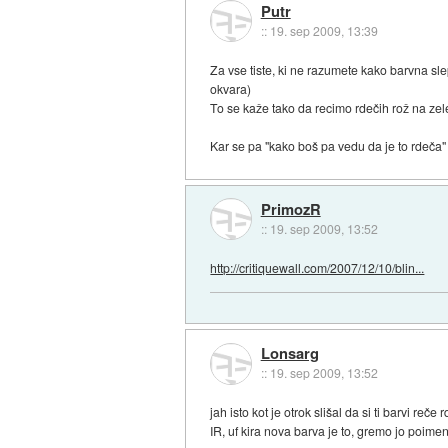
Putr
::
19. sep 2009, 13:39
Za vse tiste, ki ne razumete kako barvna s
okvara)
To se kaže tako da recimo rdečih rož na zele
Kar se pa "kako boš pa vedu da je to rdeča" 
PrimozR
::
19. sep 2009, 13:52
http://critiquewall.com/2007/12/10/blin...
Lonsarg
::
19. sep 2009, 13:52
jah isto kot je otrok slišal da si ti barvi re
IR, uf kira nova barva je to, gremo jo poim