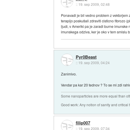
::
19. sep 2009, 02:48
Ponavadi je bil vedno problem z vektorjem z
terapijo poskušali zdraviti cisticno fibrozo (
ljudi, v Ameriki pa je zaradi burne imunske r
imunskega odziva, ker je oko v tem smislu bol
Pyr0Beast
::
19. sep 2009, 04:24
Zanimivo.
Vendar pa kar 20 tednov ? To se mi zdi rahl
Some nanoparticles are more equal than ot
Good work: Any notion of sanity and critical t
filip007
::
19. sep 2009, 07:34