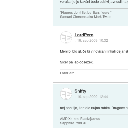
vprašanje je kakšni bodo odzivi javnosti na g
"Figures don't lie, but liars figure."
Samuel Clemens aka Mark Twain
LordPero
::
19. sep 2009, 10:32
Meni bi blo ql, če bi v novicah linkali dejans
Sicer pa lep dosežek.
LordPero
Shifty
::
19. sep 2009, 12:44
nej pohitijo, ker tole nujno rabim. Drugace n
AMD X3 720 Black@3200
Sapphire 790GX