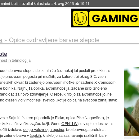
eto za večkratno uporabo
::
4. avg 2026 ob 19:41
a
»
Opice ozdravljene barvne slepote
ote
ost in tehnologija
udeh, barvna slepota, bi znala že čez nekaj let postati preteklost s
je predvsem pogosta pri moških, za katero trpi okrog 8 % vseh
 genetskih okvar, ki zadenejo predvsem moške, prizadene X kromosom,
ane bolnika. Najhujša oblika, akromatopsija, zadane približno eno
andidati za novo zdravljenje. Osebe, ki trpijo za akromatopsijo, ne
 otežen vid v močnejši svetlobi, kot je običajna svetloba zunaj stavb
rste Sajmiri (katere pripadnik je Ficko, opica Pike Nogavičke), je
reskok na človeške
zajčke
lažji. Gene
OPN1LW
so v opice dostavili s
očili izdelavo
dolgo-valovnega opsina
, brezbarvnega proteina.
je zelene barve v
čepkih
, ki skrbijo za zaznavanje različnih barv