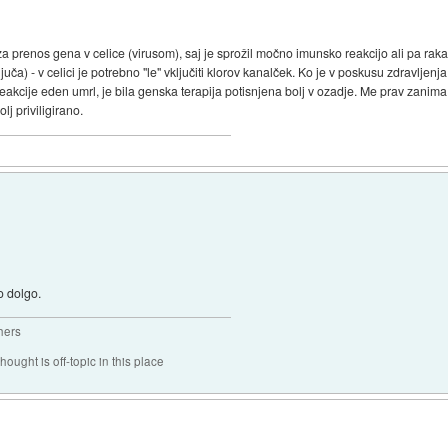
a prenos gena v celice (virusom), saj je sprožil močno imunsko reakcijo ali pa rak
pljuča) - v celici je potrebno "le" vključiti klorov kanalček. Ko je v poskusu zdravljenj
eakcije eden umrl, je bila genska terapija potisnjena bolj v ozadje. Me prav zanima k
j priviligirano.
o dolgo.
hers
hought is off-topic in this place