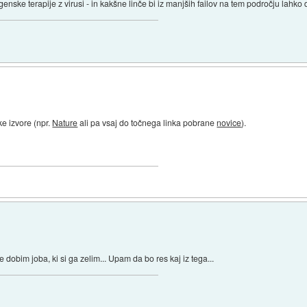
enske terapije z virusi - in kakšne linče bi iz manjših failov na tem področju lahko d
ke izvore (npr.
Nature
ali pa vsaj do točnega linka pobrane
novice
).
e dobim joba, ki si ga zelim... Upam da bo res kaj iz tega...