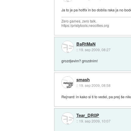
Ja to je pa hotfix in bo dobila raka ja no b
Zero games, zero talk.
https://pristytools.neocities.org
BaRtMaN
::
19. sep 2009, 08:27
grozdjevim? grozdnim!
smash
::
19. sep 2009, 08:58
Rejnard: in kako si ti to vedel, pa prej še nik
Tear_DR0P
::
19. sep 2009, 10:07