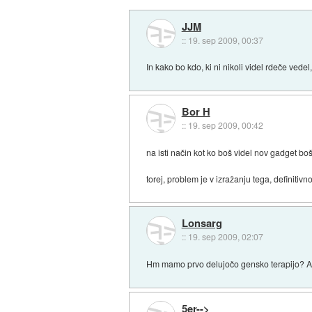
JJM
::
19. sep 2009, 00:37
In kako bo kdo, ki ni nikoli videl rdeče vedel
Bor H
::
19. sep 2009, 00:42
na isti način kot ko boš videl nov gadget 
torej, problem je v izražanju tega, definiti
Lonsarg
::
19. sep 2009, 02:07
Hm mamo prvo delujočo gensko terapijo? Ali 
5er-->