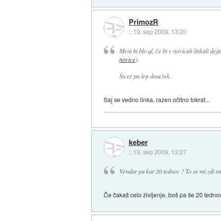
PrimozR
::
19. sep 2009, 13:20
Meni bi blo ql, če bi v novicah linkali dej
novice
).
Sicer pa lep dosežek.
Saj se vedno linka, razen očitno tokrat...
keber
::
19. sep 2009, 13:27
Vendar pa kar 20 tednov ? To se mi zdi ra
Če čakaš celo življenje, boš pa še 20 tedno