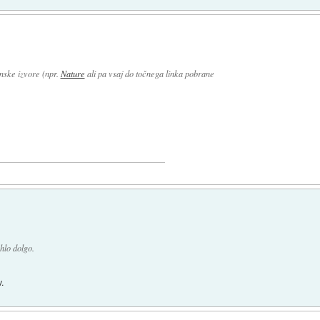
anske izvore (npr.
Nature
ali pa vsaj do točnega linka pobrane
hlo dolgo.
v.