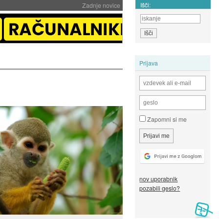
Išči:
Zadnje novice
Prijava
Zapomni si me
nov uporabnik
pozabili geslo?