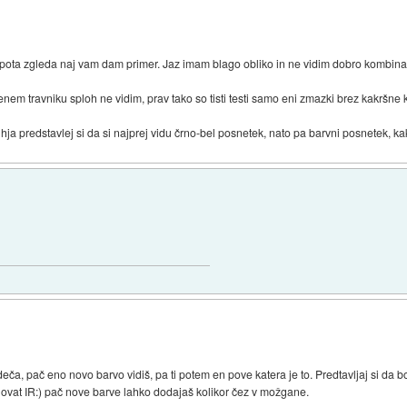
lepota zgleda naj vam dam primer. Jaz imam blago obliko in ne vidim dobro kombina
nem travniku sploh ne vidim, prav tako so tisti testi samo eni zmazki brez kakršne 
hja predstavlej si da si najprej vidu črno-bel posnetek, nato pa barvni posnetek, kak
če rdeča, pač eno novo barvo vidiš, pa ti potem en pove katera je to. Predtavljaj si da
enovat IR:) pač nove barve lahko dodajaš kolikor čez v možgane.