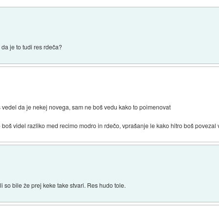
, da je to tudi res rdeča?
boš vedel da je nekej novega, sam ne boš vedu kako to poimenovat
vno boš videl razliko med recimo modro in rdečo, vprašanje le kako hitro boš povezal
so bile že prej keke take stvari. Res hudo tole.