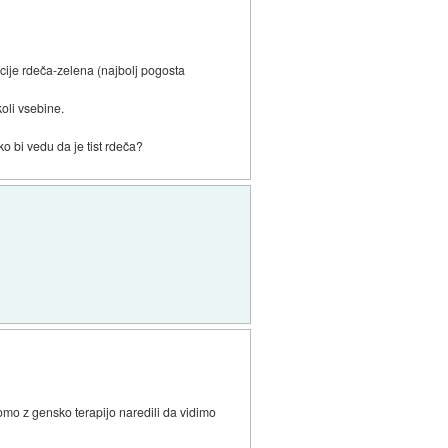
cije rdeča-zelena (najbolj pogosta
koli vsebine.
o bi vedu da je tist rdeča?
 bomo z gensko terapijo naredili da vidimo