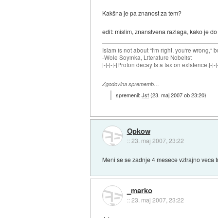
Kakšna je pa znanost za tem?
edit: mislim, znanstvena razlaga, kako je do
Islam is not about "I'm right, you're wrong," b
-Wole Soyinka, Literature Nobelist
|-|-|-|-|Proton decay is a tax on existence.|-|-|-
Zgodovina sprememb…
spremenil:
Jst
(
23. maj 2007 ob 23:20
)
Opkow
::
23. maj 2007, 23:22
Meni se se zadnje 4 mesece vztrajno veca tr
_marko
::
23. maj 2007, 23:22