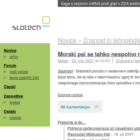
BMW v vozilih začel predvajati reklame
::
dane
Novice
»
Znanost in tehnologij
Novice
Morski psi se lahko nespolno 
arhiv
Matek
::
23. maj 2007
ob 23:03
Znanost in te
Forum
Slashdot
- Slashdot poroča o nedavnem odkritju a
mali oglasi
kljub temu, da so bile v istem bazenu zgolj tri 
teme zadnjih 24h
nespolnega razmnoževanja) brez oploditve z mošk
Članki
Izvorna novica
.
Zaposlitve
brskaj
98 komentarjev
Ostalo
pravila
Preberite si še…
Potrjena partenogeneza pri navadnem ud
Razvozlali Möbiusov trak
::
18. jul 2007
Našli vodo
::
12. jul 2007