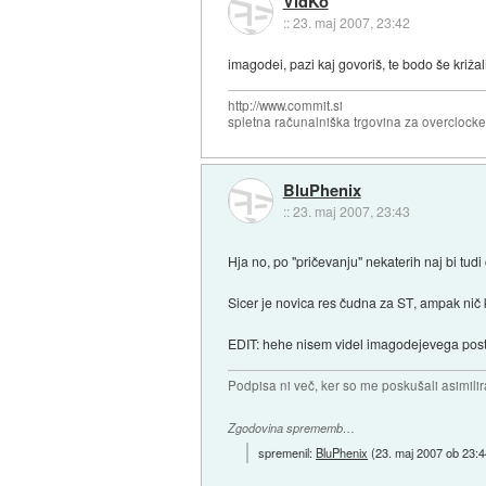
VidKo
::
23. maj 2007, 23:42
imagodei, pazi kaj govoriš, te bodo še križali
http://www.commit.si
spletna računalniška trgovina za overclock
BluPhenix
::
23. maj 2007, 23:43
Hja no, po "pričevanju" nekaterih naj bi tu
Sicer je novica res čudna za ST, ampak nič 
EDIT: hehe nisem videl imagodejevega pos
Podpisa ni več, ker so me poskušali asimilira
Zgodovina sprememb…
spremenil:
BluPhenix
(
23. maj 2007 ob 23: