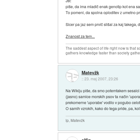
Jst:
piše, da ima mladič enak genotip kot ena s
To pomeni, da spolna oploditev z umetno 
Sicer pa jaz sem prvič slišal za kaj takega, 
Znanost za tem...
The saddest aspect of life right now is that 
gathers knowledge faster than society gath
Matevžk
::
23. maj 2007, 23:26
Na Wikiju piše, da smo potemtakem sesalci e
(jasno) samice morskih psov ta način 'uporab
prekomerne 'uporabe' vodilo v pogubo celotn
O samih vzrokih, kako do tega pride, pa, ko
lp, Matevžk
elfin