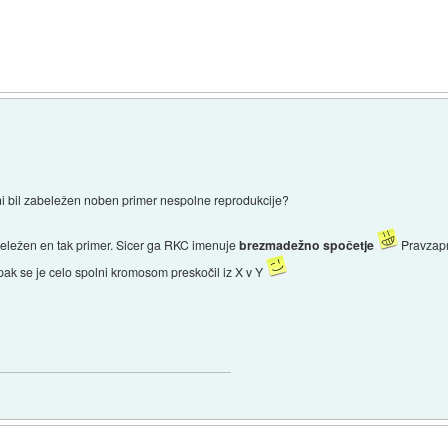
e ni bil zabeležen noben primer nespolne reprodukcije?
abeležen en tak primer. Sicer ga RKC imenuje
brezmadežno spočetje
Pravzapra
pak se je celo spolni kromosom preskočil iz X v Y