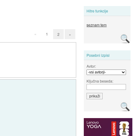
Hitre funkcije
seznam tem
«
1
2
»
Posebni izpisi
Avtor:
Ključna beseda: