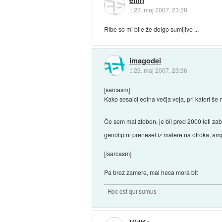
::
23. maj 2007, 23:28
Ribe so mi bile že dolgo sumljive ...
imagodei
::
23. maj 2007, 23:36
[sarcasm]
Kako sesalci edina večja veja, pri kateri š
Če sem mal zloben, je bil pred 2000 leti z
genotip ni prenesel iz matere na otroka, am
[/sarcasm]
Pa brez zamere, mal heca mora bit
- Hoc est qui sumus -