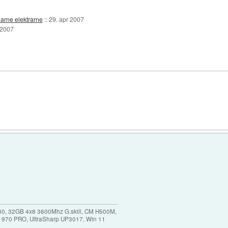
arne elektrarne
::
29. apr 2007
 2007
30, 32GB 4x8 3600Mhz G.skill, CM H500M,
 970 PRO, UltraSharp UP3017, Win 11