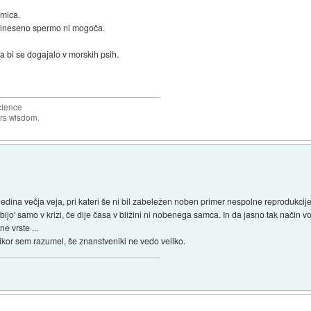
amica.
prineseno spermo ni mogoča.
da bi se dogajalo v morskih psih.
science
ers wisdom.
dina večja veja, pri kateri še ni bil zabeležen noben primer nespolne reprodukcij
ijo' samo v krizi, če dlje časa v bližini ni nobenega samca. In da jasno tak način vo
e vrste ...
likor sem razumel, še znanstveniki ne vedo veliko.