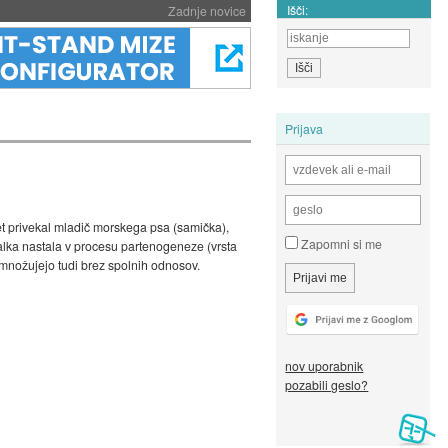
Išči:
Zadnje novice
Prijava
vet privekal mladič morskega psa (samička),
Zapomni si me
valka nastala v procesu partenogeneze (vrsta
množujejo tudi brez spolnih odnosov.
nov uporabnik
pozabili geslo?