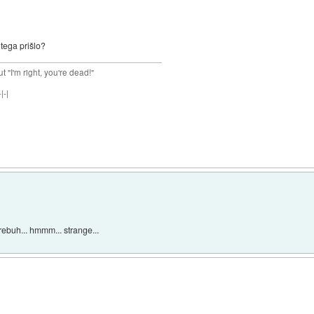
 tega prišlo?
ut "I'm right, you're dead!"
|-|
ebuh... hmmm... strange...