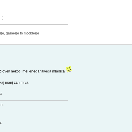
 ;)
erje, gamerje in modderje
di človek nekoč imel enega takega mladiča
kaj manj zanimiva.
ta
ti.
44
)