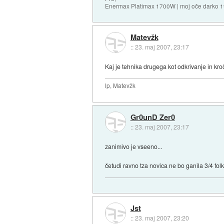
Enermax Platimax 1700W | moj oče darko 
Matevžk
::
23. maj 2007, 23:17
Kaj je tehnika drugega kot odkrivanje in kr
lp, Matevžk
Gr0unD Zer0
::
23. maj 2007, 23:17
zanimivo je vseeno...
četudi ravno tza novica ne bo ganila 3/4 folk
Jst
::
23. maj 2007, 23:20