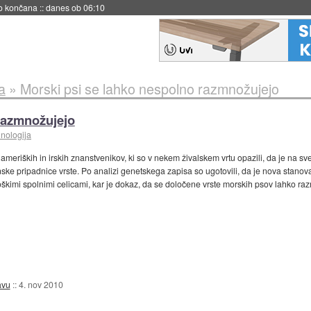
s ob 06:09
a
»
Morski psi se lahko nespolno razmnožujejo
razmnožujejo
hnologija
meriških in irskih znanstvenikov, ki so v nekem živalskem vrtu opazili, da je na s
ženske pripadnice vrste. Po analizi genetskega zapisa so ugotovili, da je nova stano
imi spolnimi celicami, kar je dokaz, da se določene vrste morskih psov lahko raz
avu
::
4. nov 2010