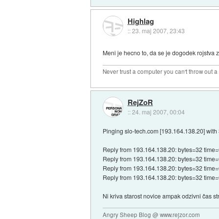
Highlag
::
23. maj 2007, 23:43
Meni je hecno to, da se je dogodek rojstva z
Never trust a computer you can't throw out 
RejZoR
::
24. maj 2007, 00:04
Pinging slo-tech.com [193.164.138.20] with 
Reply from 193.164.138.20: bytes=32 time=
Reply from 193.164.138.20: bytes=32 time=
Reply from 193.164.138.20: bytes=32 time=
Reply from 193.164.138.20: bytes=32 time=
Ni kriva starost novice ampak odzivni čas str
Angry Sheep Blog @ www.rejzor.com