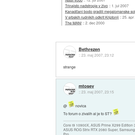
Trinajsto nadstropje v živo
::
1. jul 2007
Kanadčani bodo gradili megalomanske sol
V srbskih rudnikih odkrit Kriptonij
::
25. apr
The MAN!
::
2. dec 2000
Bethrezen
::
23. maj 2007, 23:12
strange
mtosev
::
23. maj 2007, 23:15
@
novica
To forum o zivalih al je to ST?
Core i9 10900X, ASUS Prime X299 Edition 
ASUS ROG Strix RTX 2080 Super, Samsung
Pro,