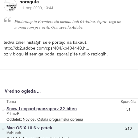
noraguta
::
1. sep 2009, 13:44
Photoshop in Premiere sta menda tudi 64-bitna, čeprav tega ne
morem sam preveriti. Oba seveda Adobe.
tedva ziher nista(jih šele portajo na kakau).
http://kb2.adobe.com/cps/404/kb404440.h...
oz v blogu ki sem ga podal zgoraj piše tudi o razlogih.
Vredno ogleda ...
Tema
Sporočila
»
Snow Leopard pravzaprav 32-biten
51
PrimozR
Oddelek:
Novice
/
Ostala programska oprema
»
Mac OS X 10.6 v petek
210
McHusch