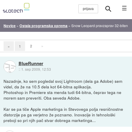
☰
Novice
»
Ostala programska oprema
»
Snow Leopard pravzaprav 32-biten
2
»
«
1
BlueRunner
::
1. sep 2009, 12:53
Nazadnje, ko sem pogledal svoj Lightroom (dela ga Adobe) sem
videl, da že na 10.5 dela kot 64-bitna aplikacija.
Photoshop in Premiere sta menda tudi 64-bitna, čeprav tega ne
morem sam preveriti. Oba seveda Adobe.
Kar se pa tiče Apple marketinga in Stevovega polja resničnostne
distorzije pa ga verjetno že poznamo. Inovacije in tehnološki
preboji so pri njih pač stvar dobrega marketinga...