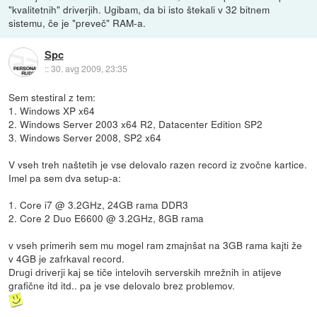
"kvalitetnih" driverjih. Ugibam, da bi isto štekali v 32 bitnem
sistemu, če je "preveč" RAM-a.
Spc
::
30. avg 2009, 23:35
Sem stestiral z tem:
1. Windows XP x64
2. Windows Server 2003 x64 R2, Datacenter Edition SP2
3. Windows Server 2008, SP2 x64
V vseh treh naštetih je vse delovalo razen record iz zvočne kartice.
Imel pa sem dva setup-a:
1. Core i7 @ 3.2GHz, 24GB rama DDR3
2. Core 2 Duo E6600 @ 3.2GHz, 8GB rama
v vseh primerih sem mu mogel ram zmajnšat na 3GB rama kajti že
v 4GB je zafrkaval record.
Drugi driverji kaj se tiče intelovih serverskih mrežnih in atijeve
grafične itd itd.. pa je vse delovalo brez problemov.