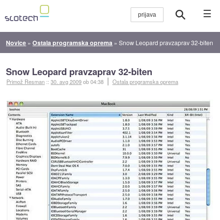
☰
Novice
»
Ostala programska oprema
»
Snow Leopard pravzaprav 32-biten
Snow Leopard pravzaprav 32-biten
Primož Resman
::
30. avg 2009
ob 04:38
Ostala programska oprema