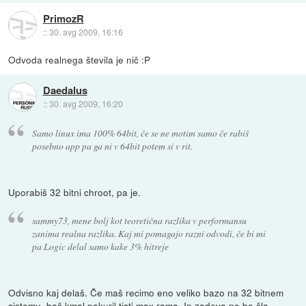
PrimozR
::
30. avg 2009, 16:16
Odvoda realnega števila je nič :P
Daedalus
::
30. avg 2009, 16:20
Samo linux ima 100% 64bit, če se ne motim samo če rabiš
posebno app pa ga ni v 64bit potem si v rit.
Uporabiš 32 bitni chroot, pa je.
sammy73, mene bolj kot teoretična razlika v performansu
zanima realna razlika. Kaj mi pomagajo razni odvodi, če bi mi
pa Logic delal samo kake 3% hitreje
Odvisno kaj delaš. Če maš recimo eno veliko bazo na 32 bitnem
sistemu, boš kmal pokuril tisti max rama. In zadeva ne bo šla