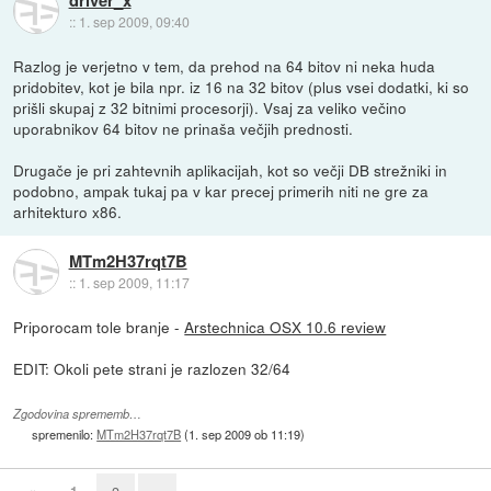
driver_x
::
1. sep 2009, 09:40
Razlog je verjetno v tem, da prehod na 64 bitov ni neka huda
pridobitev, kot je bila npr. iz 16 na 32 bitov (plus vsei dodatki, ki so
prišli skupaj z 32 bitnimi procesorji). Vsaj za veliko večino
uporabnikov 64 bitov ne prinaša večjih prednosti.
Drugače je pri zahtevnih aplikacijah, kot so večji DB strežniki in
podobno, ampak tukaj pa v kar precej primerih niti ne gre za
arhitekturo x86.
MTm2H37rqt7B
::
1. sep 2009, 11:17
Priporocam tole branje -
Arstechnica OSX 10.6 review
EDIT: Okoli pete strani je razlozen 32/64
Zgodovina sprememb…
spremenilo:
MTm2H37rqt7B
(
1. sep 2009 ob 11:19
)
«
1