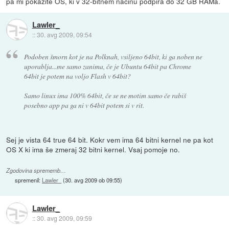
pa mi pokažite OS, ki v 32-bitnem načinu podpira do 32 GB RAMa.
Lawler_
::
30. avg 2009, 09:54
Podoben šmorn kot je na Polknah, vsiljeno 64bit, ki ga noben ne
uporablja...me samo zanima, če je Ubuntu 64bit pa Chrome
64bit je potem na voljo Flash v 64bit?
Samo linux ima 100% 64bit, če se ne motim samo če rabiš
posebno app pa ga ni v 64bit potem si v rit.
Sej je vista 64 true 64 bit. Kokr vem ima 64 bitni kernel ne pa kot
OS X ki ima še zmeraj 32 bitni kernel. Vsaj pomoje no.
Zgodovina sprememb…
spremenil:
Lawler_
(
30. avg 2009 ob 09:55
)
Lawler_
::
30. avg 2009, 09:59