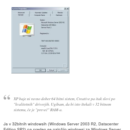
XP baje ni ravno dober 64 bitni sistem, Creative pa itak slovi po
"kvalitetnih" driverjih. Ugibam, da bi isto štekali v 32 bitnem
sistemu, če je "preveč" RAM-a.
Ja v 32bitnih windowsih (Windows Server 2003 R2, Datacenter
Edition SP2) pa preden se naložijo windowsi za Windows Server