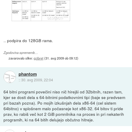
.. podpira do 128GB rama.
Zgodovina sprememb…
zavarovalo slike:
gzibret
(
31. avg 2009 ob 09:12
)
phantom
::
30. avg 2009, 22:04
64 bitni programi povečini niso nič hirejši od 32bitnih, razen tam,
kjer se dosti dela s 64-bitnimi podatkovnimi tipi (baje se predvsem
pri bazah pozna). Po mojih izkušnjah dela x86-64 (cel sistem
64bitno) v splošnem malo počasneje kot x86-32. 64 bitov ti pride
prav, ko rabiš več kot 2 GiB pomnilnika na proces in pri nekaterih
programih, ki na 64 bitih delujejo občutno hitreje.