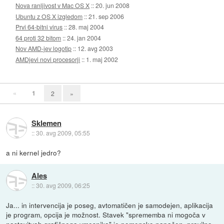
Nova ranljivost v Mac OS X
::
20. jun 2008
Ubuntu z OS X izgledom
::
21. sep 2006
Prvi 64-bitni virus
::
28. maj 2004
64 proti 32 bitom
::
24. jan 2004
Nov AMD-jev logotip
::
12. avg 2003
AMDjevi novi procesorji
::
1. maj 2002
«
1
2
»
Sklemen
::
30. avg 2009, 05:55
a ni kernel jedro?
Ales
::
30. avg 2009, 06:25
Ja... in intervencija je poseg, avtomatičen je samodejen, aplikacija
je program, opcija je možnost. Stavek "sprememba ni mogoča v