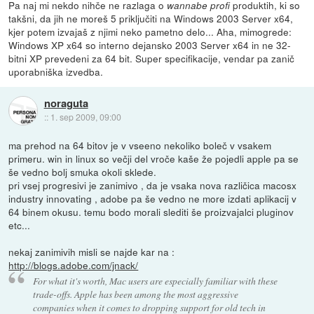
Pa naj mi nekdo nihče ne razlaga o
produktih, ki so
wannabe profi
takšni, da jih ne moreš 5 priključiti na Windows 2003 Server x64,
kjer potem izvajaš z njimi neko pametno delo... Aha, mimogrede:
Windows XP x64 so interno dejansko 2003 Server x64 in ne 32-
bitni XP prevedeni za 64 bit. Super specifikacije, vendar pa zanič
uporabniška izvedba.
noraguta
::
1. sep 2009, 09:00
ma prehod na 64 bitov je v vseeno nekoliko boleč v vsakem
primeru. win in linux so večji del vroče kaše že pojedli apple pa se
še vedno bolj smuka okoli sklede.
pri vsej progresivi je zanimivo , da je vsaka nova različica macosx
industry innovating , adobe pa še vedno ne more izdati aplikacij v
64 binem okusu. temu bodo morali slediti še proizvajalci pluginov
etc...
nekaj zanimivih misli se najde kar na :
http://blogs.adobe.com/jnack/
For what it's worth, Mac users are especially familiar with these
trade-offs. Apple has been among the most aggressive
companies when it comes to dropping support for old tech in