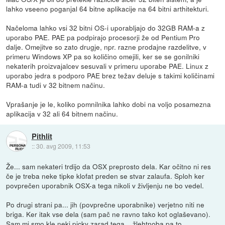
lahko vseeno poganjal 64 bitne aplikacije na 64 bitni arthitekturi.
Načeloma lahko vsi 32 bitni OS-i uporabljajo do 32GB RAM-a z
uporabo PAE. PAE pa podpirajo procesorji že od Pentium Pro
dalje. Omejitve so zato drugje, npr. razne prodajne razdelitve, v
primeru Windows XP pa so količino omejili, ker se se gonilniki
nekaterih proizvajalcev sesuvali v primeru uporabe PAE. Linux z
uporabo jedra s podporo PAE brez težav deluje s takimi količinami
RAM-a tudi v 32 bitnem načinu.
Vprašanje je le, koliko pomnilnika lahko dobi na voljo posamezna
aplikacija v 32 ali 64 bitnem načinu.
Pithlit
::
30. avg 2009, 11:53
Že... sam nekateri trdijo da OSX preprosto dela. Kar očitno ni res
če je treba neke tipke klofat preden se stvar zalaufa. Sploh ker
povprečen uporabnik OSX-a tega nikoli v življenju ne bo vedel.
Po drugi strani pa... jih (povprečne uporabnike) verjetno niti ne
briga. Ker itak vse dela (sam pač ne ravno tako kot oglaševano).
Sam mi smo kle neki picky zarad tega... žlehtnoba pa to.