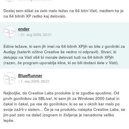
Doslej sem slišal za zelo malo težav na 64 bitni Visti, medtem ka je
na 64 bitnih XP redko kaj delovalo.
ender
::
31. avg 2009, 22:01
Edine težave, ki sem jih imel na 64-bitnih XPjih so bile z gonilniki za
Audigy (katerih očitno Creative še vedno ni odpravil). Stvari, ki
delujejo na Visti x64 bi morale delovati tudi na 64-bitnih XPjih
(razen, če program uporablja klice, ki so bili dodani šele v Visti).
BlueRunner
::
1. sep 2009, 08:21
Najboljše, da Creative Labs produkte iz te zgodbe spustimo. Od
prvih gonilnikov za SBLive!, ki sem jih za Windows 2000 čakal in
čakal in čakal, pa vse do gonilnikov, ki so se v oknih kar malo po
svoje zažrli v sistem... Če je na produktu nalepka Creative Labs, se
jim pač zelo na daleč izognem in življenje je nenadoma veliko
lepše.