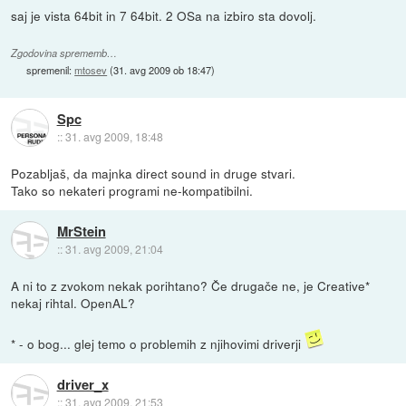
saj je vista 64bit in 7 64bit. 2 OSa na izbiro sta dovolj.
Zgodovina sprememb…
spremenil:
mtosev
(
31. avg 2009 ob 18:47
)
Spc
::
31. avg 2009, 18:48
Pozabljaš, da majnka direct sound in druge stvari.
Tako so nekateri programi ne-kompatibilni.
MrStein
::
31. avg 2009, 21:04
A ni to z zvokom nekak porihtano? Če drugače ne, je Creative*
nekaj rihtal. OpenAL?
* - o bog... glej temo o problemih z njihovimi driverji
driver_x
::
31. avg 2009, 21:53