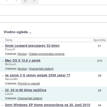
2
»
Vredno ogleda ...
Tema
Sporočila
»
Snow Leopard pravzaprav 32-biten
51
PrimozR
Oddelek:
Novice
/
Ostala programska oprema
»
Mac OS X 10.6 v petek
210
McHusch
Oddelek:
Novice
/
Operacijski sistemi
»
ne zazna 3 G ramov ampak 2558 zakaj ??
28
Alessio983
Oddelek:
Pomoč in nasveti
»
32, 64 in 86 bitna različica
29
LukaVi
Oddelek:
Operacijski sistemi
»
Smrt Windows XP Home prestavljena na 30. junij 2010
44