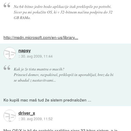
Na 64-bitno jedro bodo aplikacije itak preklopile po potrebi.
Sicer pa mi pokažite OS, ki v 32-bitnem načinu podpira do 32
GB RAMa.
http://msdn.microsoft.com/en-us/library...
napsy
::
30. avg 2009, 11:44
Kak je že tista mantra o macih?
Prineseš domov, razpakiraš, priklopiš in uporabljaš, brez da bi
se ubadal z nastavitvami...
Ko kupiš mac maš tud že sistem prednaložen ...
driver_x
::
30. avg 2009, 11:52
Mac OS/X je bil do pretekle različice sicer 32 biten sistem, a je