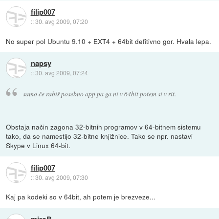
filip007
::
30. avg 2009, 07:20
No super pol Ubuntu 9.10 + EXT4 + 64bit defitivno gor. Hvala lepa.
napsy
::
30. avg 2009, 07:24
samo če rabiš posebno app pa ga ni v 64bit potem si v rit.
Obstaja način zagona 32-bitnih programov v 64-bitnem sistemu
tako, da se namestijo 32-bitne knjižnice. Tako se npr. nastavi
Skype v Linux 64-bit.
filip007
::
30. avg 2009, 07:30
Kaj pa kodeki so v 64bit, ah potem je brezveze...
miroB