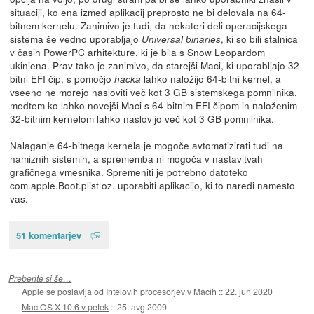
situaciji, ko ena izmed aplikacij preprosto ne bi delovala na 64-
bitnem kernelu. Zanimivo je tudi, da nekateri deli operacijskega
sistema še vedno uporabljajo
, ki so bili stalnica
Universal binaries
v časih PowerPC arhitekture, ki je bila s Snow Leopardom
ukinjena. Prav tako je zanimivo, da starejši Maci, ki uporabljajo 32-
bitni EFI čip, s pomočjo
lahko naložijo 64-bitni kernel, a
hacka
vseeno ne morejo nasloviti več kot 3 GB sistemskega pomnilnika,
medtem ko lahko novejši Maci s 64-bitnim EFI čipom in naloženim
32-bitnim kernelom lahko naslovijo več kot 3 GB pomnilnika.
Nalaganje 64-bitnega kernela je mogoče avtomatizirati tudi na
namiznih sistemih, a sprememba ni mogoča v nastavitvah
grafičnega vmesnika. Spremeniti je potrebno datoteko
com.apple.Boot.plist oz. uporabiti aplikacijo, ki to naredi namesto
vas.
51 komentarjev
Preberite si še…
Apple se poslavlja od Intelovih procesorjev v Macih
::
22. jun 2020
Mac OS X 10.6 v petek
::
25. avg 2009