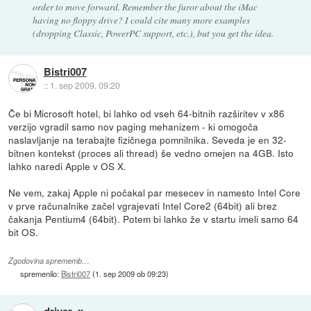
order to move forward. Remember the furor about the iMac
having no floppy drive? I could cite many more examples
(dropping Classic, PowerPC support, etc.), but you get the idea.
Bistri007
::
1. sep 2009, 09:20
Če bi Microsoft hotel, bi lahko od vseh 64-bitnih razširitev v x86
verzijo vgradil samo nov paging mehanizem - ki omogoča
naslavljanje na terabajte fizičnega pomnilnika. Seveda je en 32-
bitnen kontekst (proces ali thread) še vedno omejen na 4GB. Isto
lahko naredi Apple v OS X.
Ne vem, zakaj Apple ni počakal par mesecev in namesto Intel Core
v prve računalnike začel vgrajevati Intel Core2 (64bit) ali brez
čakanja Pentium4 (64bit). Potem bi lahko že v startu imeli samo 64
bit OS.
Zgodovina sprememb…
spremenilo:
Bistri007
(
1. sep 2009 ob 09:23
)