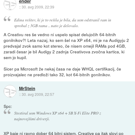
ender
::
30. avg 2009, 22:39
Edina rešitev, ki je to rešila je bila, da sem odstranil ram in
sprobal z 3GB rama .. nato je delovalo.
A Creativu res še vedno ni uspelo spisat delujočih 64-bitnih
gonilnikov?! Leta nazaj, ko sem šel na XP x64, mi je na Audigyju 2
predvajal zvok samo kot stereo, če nisem omejil RAMa pod 4GB,
zaradi česar je bil Audigy 2 zadnja Creativova zvočna kartica, ki
sem jo kupil.
Sicer pa Microsoft že nekaj časa ne daje WHQL certifikacij, če
proizvajalec ne predloži tako 32, kot 64-bitnih gonilnikov.
MrStein
::
30. avg 2009, 22:57
Spc:
Stestiral sem Windows XP x64 + SB X-Fi Elite PRO z
najnovejšimi driverji.
XP baje ni ravno dober 64 bitni sistem, Creative pa itak slovi po