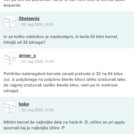
leoparda.
Sheteentz
::
30. avg 2009, 14:51
In za koliko odstotkov je macbookpro, ki laufa 64 bitni kernel,
hitrejši od 32 bitnega?
driver_x
::
30. avg 2009, 15:23
Pohitritev kateregakoli kernela zaradi prehoda iz 32 na 64 bitov
(oz. iz poljubnega na poljubno število bitov) lahko izračunaš tako,
da najprej izračunaš razliko števila bitov, nato pa to vrednost
odvajaš.
kpkp
::
30. avg 2009, 15:32
64bitni kernel še najboljše dela na hack-ih :D, očitno so pri applu
spoznali kaj je najboljša izbira :P