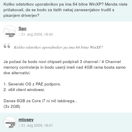
Koliko odstotkov uporabnikov pa ima 64 bitne WinXP? Menda niste
pričakovali, da se bodo za tistih nekaj zanesenjakov trudili s
pisanjem driverjev?
Spc
::
31. avg 2009, 18:40
Koliko odstotkov uporabnikov pa ima 64 bitne WinXP?
Ja počasi če bodo novi chipseti podpirali 3 channel / 4 Channel
memory controlerje in bodo userji imeli nad 4GB rama bosta samo
dve alternativi.
1. Severski OS z PAE podporo.
2. x64 client windowsi.
Danes 6GB za Core i7 ni nič takšnega..
(3x 2GB)
mtosev
::
31. avg 2009, 18:41