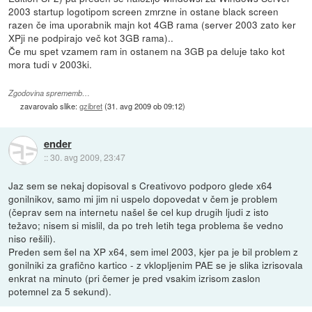
2003 startup logotipom screen zmrzne in ostane black screen
razen če ima uporabnik majn kot 4GB rama (server 2003 zato ker
XPji ne podpirajo več kot 3GB rama)..
Če mu spet vzamem ram in ostanem na 3GB pa deluje tako kot
mora tudi v 2003ki.
Zgodovina sprememb…
zavarovalo slike:
gzibret
(
31. avg 2009 ob 09:12
)
ender
::
30. avg 2009, 23:47
Jaz sem se nekaj dopisoval s Creativovo podporo glede x64
gonilnikov, samo mi jim ni uspelo dopovedat v čem je problem
(čeprav sem na internetu našel še cel kup drugih ljudi z isto
težavo; nisem si mislil, da po treh letih tega problema še vedno
niso rešili).
Preden sem šel na XP x64, sem imel 2003, kjer pa je bil problem z
gonilniki za grafično kartico - z vklopljenim PAE se je slika izrisovala
enkrat na minuto (pri čemer je pred vsakim izrisom zaslon
potemnel za 5 sekund).