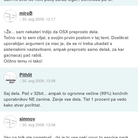
miroB
::
30. avg 2009, 12:17
>Že... sam nekateri trdijo da OSX preprosto dela.
Točno na to sem ciljal, s svojim prvim postom v tej temi. Dostikrat
uporabljan argument za mac je, da se ni treba ubadati s
sistemskimi nastavitvami, ampak preprosto samo delaš, za kar
ga(maca) pač rabiš.
Očitno temu ni tako!
Pithlit
::
30. avg 2009, 13:06
Saj dela. Pač v 32bit... ampak to ogromne večine (99%) končnih
uporabnikov NE zanima. Zanje vse dela. Tist 1 procent pa vedo
kako stvar porihtat.
simnov
::
30. avg 2009, 13:08
Vav pa tolk ste pametvali , da je to vse neki novo to service pack