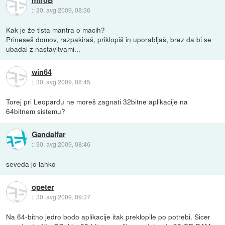
::
30. avg 2009, 08:36
Kak je že tista mantra o macih?
Prineseš domov, razpakiraš, priklopiš in uporabljaš, brez da bi se
ubadal z nastavitvami...
win64
::
30. avg 2009, 08:45
Torej pri Leopardu ne moreš zagnati 32bitne aplikacije na
64bitnem sistemu?
Gandalfar
::
30. avg 2009, 08:46
seveda jo lahko
opeter
::
30. avg 2009, 09:37
Na 64-bitno jedro bodo aplikacije itak preklopile po potrebi. Sicer