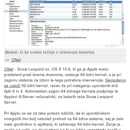
Moduli, ki še vedno tečejo v Universal binaries
vir:
CNet
- Snow Leopard oz. OS X 10.6, ki ga je Apple svetu
CNet
predstavil pred dvema dnevoma, vsebuje 64-bitni kernel, a je pri
zagonu sistema za izbiro le-tega potrebna
.
Samodejno
intervencija
se naloži
32-bitni kernel, razen če pri nalaganju uporabnik drži
tipki 6 in 4. Avtomatičen zagon 64-bitnega kernela podpirajo le
Applovi X-Server računalniki, na katerih teče Snow Leopard
Server.
Pri Applu so se za tako potezo odločili, da bi uporabnikom
omogočili čim bolj neboleč prehod na 64-bitne sisteme, saj je zelo
malo gonilnikov in aplikacij, ki zahtevajo 64-bitni kernel. Zanje je
opcija na voljo, po drugi strani pa bi se lahko uporabniki znašli v