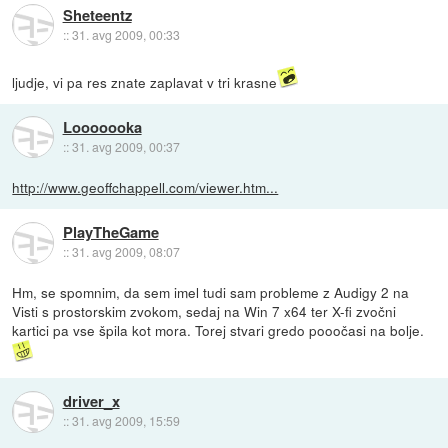
Sheteentz
::
31. avg 2009, 00:33
ljudje, vi pa res znate zaplavat v tri krasne
Looooooka
::
31. avg 2009, 00:37
http://www.geoffchappell.com/viewer.htm...
PlayTheGame
::
31. avg 2009, 08:07
Hm, se spomnim, da sem imel tudi sam probleme z Audigy 2 na
Visti s prostorskim zvokom, sedaj na Win 7 x64 ter X-fi zvočni
kartici pa vse špila kot mora. Torej stvari gredo pooočasi na bolje.
driver_x
::
31. avg 2009, 15:59