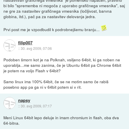
nastavitvah grafičnega vmesnika" je pomensko napačen, pravilno
bi bilo "sprememba ni mogoča z uporabo grafičnega vmesnika", saj
ne gre za nastavitev grafičnega vmesnika (ločljivost, barvna
globina, itd.), pač pa za nastavitev delovanja jedra.
Prvi post me je vzpodbudil k podrobnejšemu branju...
filip007
::
30. avg 2009, 07:06
Podoben šmorn kot je na Polknah, vsiljeno 64bit, ki ga noben ne
uporablja...me samo zanima, če je Ubuntu 64bit pa Chrome 64bit
je potem na voljo Flash v 64bit?
Samo linux ima 100% 64bit, če se ne motim samo če rabiš
posebno app pa ga ni v 64bit potem si v rit.
napsy
::
30. avg 2009, 07:17
Meni Linux 64bit lepo deluje in imam chromium in flash, oba dva
64-bitna.