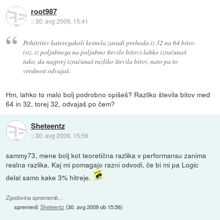
root987
::
30. avg 2009, 15:41
Pohitritev kateregakoli kernela zaradi prehoda iz 32 na 64 bitov
(oz. iz poljubnega na poljubno število bitov) lahko izračunaš
tako, da najprej izračunaš razliko števila bitov, nato pa to
vrednost odvajaš.
Hm, lahko to malo bolj podrobno opišeš? Razliko števila bitov med
64 in 32, torej 32, odvajaš po čem?
Sheteentz
::
30. avg 2009, 15:56
sammy73, mene bolj kot teoretična razlika v performansu zanima
realna razlika. Kaj mi pomagajo razni odvodi, če bi mi pa Logic
delal samo kake 3% hitreje.
Zgodovina sprememb…
spremenil:
Sheteentz
(
30. avg 2009 ob 15:56
)