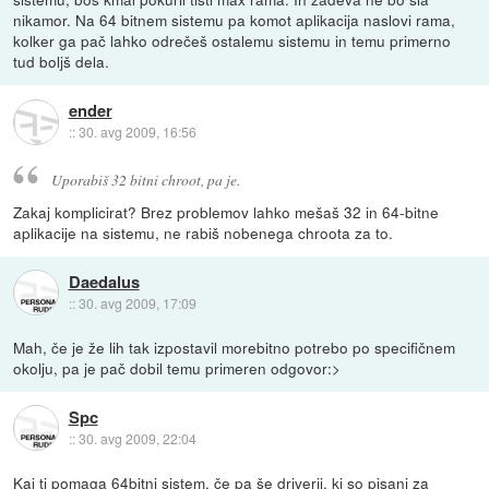
nikamor. Na 64 bitnem sistemu pa komot aplikacija naslovi rama,
kolker ga pač lahko odrečeš ostalemu sistemu in temu primerno
tud boljš dela.
ender
::
30. avg 2009, 16:56
Uporabiš 32 bitni chroot, pa je.
Zakaj komplicirat? Brez problemov lahko mešaš 32 in 64-bitne
aplikacije na sistemu, ne rabiš nobenega chroota za to.
Daedalus
::
30. avg 2009, 17:09
Mah, če je že lih tak izpostavil morebitno potrebo po specifičnem
okolju, pa je pač dobil temu primeren odgovor:>
Spc
::
30. avg 2009, 22:04
Kaj ti pomaga 64bitni sistem, če pa še driverji, ki so pisani za