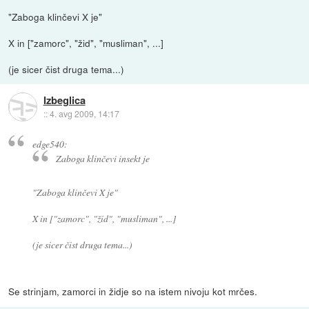
"Zaboga klinčevi X je"
X in ["zamorc", "žid", "musliman", ...]
(je sicer čist druga tema...)
Izbeglica
::
4. avg 2009, 14:17
edge540:
Zaboga klinčevi insekt je
"Zaboga klinčevi X je"
X in ["zamorc", "žid", "musliman", ...]
(je sicer čist druga tema...)
Se strinjam, zamorci in židje so na istem nivoju kot mrčes.