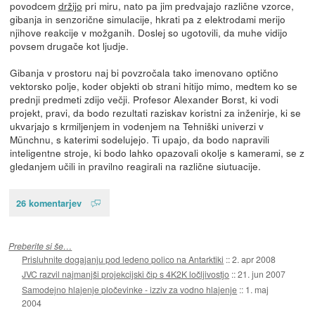
povodcem
držijo
pri miru, nato pa jim predvajajo različne vzorce,
gibanja in senzorične simulacije, hkrati pa z elektrodami merijo
njihove reakcije v možganih. Doslej so ugotovili, da muhe vidijo
povsem drugače kot ljudje.
Gibanja v prostoru naj bi povzročala tako imenovano optično
vektorsko polje, koder objekti ob strani hitijo mimo, medtem ko se
prednji predmeti zdijo večji. Profesor Alexander Borst, ki vodi
projekt, pravi, da bodo rezultati raziskav koristni za inženirje, ki se
ukvarjajo s krmiljenjem in vodenjem na Tehniški univerzi v
Münchnu, s katerimi sodelujejo. Ti upajo, da bodo napravili
inteligentne stroje, ki bodo lahko opazovali okolje s kamerami, se z
gledanjem učili in pravilno reagirali na različne siutuacije.
26 komentarjev
Preberite si še…
Prisluhnite dogajanju pod ledeno polico na Antarktiki
::
2. apr 2008
JVC razvil najmanjši projekcijski čip s 4K2K ločljivostjo
::
21. jun 2007
Samodejno hlajenje pločevinke - izziv za vodno hlajenje
::
1. maj
2004