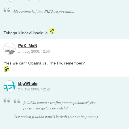
Me zanima kaj ima PETA za povedat...
Zaboga klinčevi insekt je
PaX_MaN
::
4. avg 2009, 12:50
"Yes we can" Obama vs. The Fly, remember?
BigWhale
::
4. avg 2009, 12:52
jo lahko komot s tretjim prstom pokončaš, čist
počasi, ker ga "ne bo videla".
Čist počasi ji lahko nardiš karkoli (tut z enim prstom).