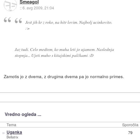
Smeagol
::
6. avg 2009, 21:04
Jest jih kr z roko, na hitr lovim. Najbolj ucinkovito.
:>
Jaz tudi. Celo medtem, ko muha leti jo ujamem. Naslednja
stopnja... Ujeti muho s kitajskimi palčkami :D
Zamotis jo z dvema, z drugima dvema pa jo normalno primes.
Vredno ogleda ...
Tema
Sporočila
»
Uganka
79
Bellatrix