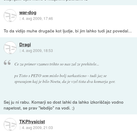
war-dog
::
4. avg 2009, 17:46
To da vidijo muhe drugače kot ljudje, bi jim lahko tudi jaz povedal...
Dragi
::
4. avg 2009, 18:53
Ce za primer vzames trihto so nas zal ze prehitele...
ps Tisto s PETO sem mislo bolj sarkasticno - tudi jaz se
sprasujem kaj je bilo Noetu, da je vzel tista dva komarja gor.
Sej ju ni rabu. Komarji so dost lahki da lahko izkoriščajo vodno
napetost, se prav "lebdijo" na vodi. ;)
TKPhysicist
::
4. avg 2009, 21:03