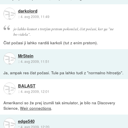
darkolord
::
4. avg 2009, 11:49
jo lahko komot s tretjim prstom pokončaš, čist počasi, ker ga "ne
bo videla".
Čist počasi ji lahko nardiš karkoli (tut z enim prstom).
MrStein
::
4. avg 2009, 11:51
Ja, ampak res čist počasi. Tule pa lahko tudi z "normalno hitrostjo".
BALAST
::
4. avg 2009, 12:01
Amerikanci so že prej izumili tak simulator, je bilo na Discovery
Science,
Weir connections
.
edge540
::
4. avg 2009, 12:20