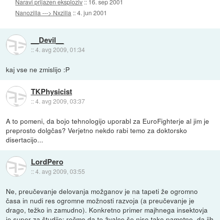
Naravi prijazen eksploziv
::
16. sep 2001
Nanozilla ---> Nxzilla
::
4. jun 2001
__Devil__
::
4. avg 2009, 01:34
kaj vse ne zmislijo :P
TKPhysicist
::
4. avg 2009, 03:37
A to pomeni, da bojo tehnologijo uporabl za EuroFighterje al jim je
preprosto dolgčas? Verjetno nekdo rabi temo za doktorsko
disertacijo...
LordPero
::
4. avg 2009, 03:55
Ne, preučevanje delovanja možganov je na tapeti že ogromno
časa in nudi res ogromne možnosti razvoja (a preučevanje je
drago, težko in zamudno). Konkretno primer majhnega insektovja
je super za študije; rečmo da te žvalce še niso tako pametne, da jih