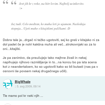
Jest jih kr z roko, na hitr lovim. Najbolj ucinkovito.
:>
Jaz tudi. Celo medtem, ko muha leti jo ujamem. Naslednja
stopnja... Ujeti muho s kitajskimi palčkami :D
Dobra tale ja...drgač ni težko ugotoviti, sej ko greš v kitajsko ni za
dol padet če je notri kakšna muha ali več...strokovnjaki so za to
oni...kitajčki.
Je pa zanimivo, da preučujejo tako majhne živali in nekaj
napihujejo njihovo razmišljanje in to...na koncu bo pa ista scena
kot z neandertalcem, ko so ugotovili kako so bli butasti (nas pa v
osnovni še povsem nekaj drugačnega učili).
BigWhale
::
5. avg 2009, 09:14
Tle mamo pol kr neki njih ...