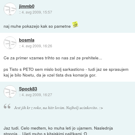
jimmb0
::
4. avg 2009, 15:57
naj muhe pokazejo kak so pametne
bosmla
::
4. avg 2009, 16:26
Ce za primer vzames trihto so nas zal ze prehitele...
ps Tisto s PETO sem mislo bolj sarkasticno - tudi jaz se sprasujem
kaj je bilo Noetu, da je vzel tista dva komarja gor.
Spock83
::
4. avg 2009, 16:27
Jest jih kr z roko, na hitr lovim. Najbolj ucinkovito. :>
Jaz tudi. Celo medtem, ko muha leti jo ujamem. Naslednja
stopnja... Ujeti muho s kitajskimi palčkami :D