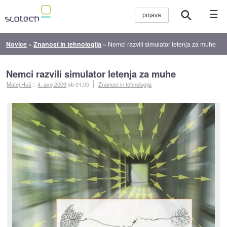
☰
Novice
»
Znanost in tehnologija
»
Nemci razvili simulator letenja za muhe
Nemci razvili simulator letenja za muhe
Matej Huš
::
4. avg 2009
ob 01:05
Znanost in tehnologija