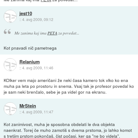
jest10
::
4. avg 2009, 09:12
Me zanima kaj ima
PETA
za povedat...
Kot pnavadi nič pametnega
Relanium
::
4. avg 2009, 11:46
KOlker vem majo američani že neki časa kamero tok vlko ko ena
muha pa leta po prostoru in snema. Vsaj tak je profesor povedal ko
je sam neki brenčalo, sebe je pa videl gor na ekranu.
MrStein
::
4. avg 2009, 11:47
Kot zanimivost, muha je sposobna obdelati le dva objekta
naenkrat. Torej če muho zamotiš s dvema prstoma, jo lahko komot
s tretjim prstom pokončaš, čist počasi, ker ga "ne bo videla".