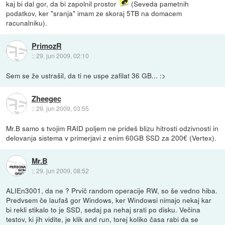
kaj bi dal gor, da bi zapolnil prostor
(Seveda pametnih
podatkov, ker "sranja" imam ze skoraj 5TB na domacem
racunalniku).
PrimozR
::
29. jun 2009, 02:10
Sem se že ustrašil, da ti ne uspe zafilat 36 GB... :>
Zheegec
::
29. jun 2009, 03:55
Mr.B samo s tvojim RAID poljem ne prideš blizu hitrosti odzivnosti in
delovanja sistema v primerjavi z enim 60GB SSD za 200€ (Vertex).
Mr.B
::
29. jun 2009, 08:52
ALIEn3001, da ne ? Prvič random operacije RW, so še vedno hiba.
Predvsem če laufaš gor Windows, ker Windowsi nimajo nekaj kar
bi rekli stikalo to je SSD, sedaj pa nehaj srati po disku. Večina
testov, ki jih vidite, je klik and run, torej koliko časa rabi da se