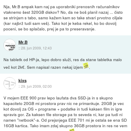
Nja, Mr.B ampak kam naj pa uporabniki prenosnih računalnikov
vtaknemo šest 320GB diskov? No, da ne boš planil nazaj ... čisto
se strinjam s tabo, samo kažem kam so take stvari prvotno ciljale
(kar najbrž tudi sam veš). Tako kot je keba rekel, ko bo dovolj
poceni, se bo splačalo, prej je pa to preseravanje.
Mr.B
::
28. jun 2009, 12:43
Na tabletk od HP-ja, lepo dobro služi, res da stane tabletka malo
več kot 2k€. Sem napisal razen nekaj izjem
.
kixs
::
29. jun 2009, 02:00
V mojem EEE 900 prav lepo laufata dva SSD-ja in s skupno
kapaciteto 20GB mi prostora prav nic ne primankuje. 20GB je vec
kot dovolj za OS + programe + podatke in tudi kaksen film in igre
spravis gor. Za kaksen file storage pa to seveda ni, kar pa tudi ni
namen "netbook"-a. Od prejsnjega EEE 701 mi je ostala se ena SD
16GB kartica. Tako imam zdaj skupno 36GB prostora in res ne vem