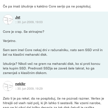
Če pa imaš izkušnje s kakšno Core serijo pa ne posplošuj.
Jst
::
30. jun 2009, 19:03
Core je crap. Se strinajmo?
Verjetno.
Sam sem imel Core nekaj dni v računalniku, nato sem SSD vrnil in
šel na klasični mehanski disk.
Izkušnja? Nikoli več ne grem na mehanski disk, ko si proti koncu
leta kupim SSD. Prednosti SSDja se zaveš šele takrat, ko ga
zamenjaš s klasičnim diskom.
nekikr
::
30. jun 2009, 19:29
Zato ti je pa rekel, da ne posplošuj, če ne poznaš razmer. Vertex je
hitrejši od vseh raid polj, ki jih lahko ti sestaviš. Ne vzemi narobe,
sam ne bi nikol dal toliko denarja za tak disk četudi je razlika