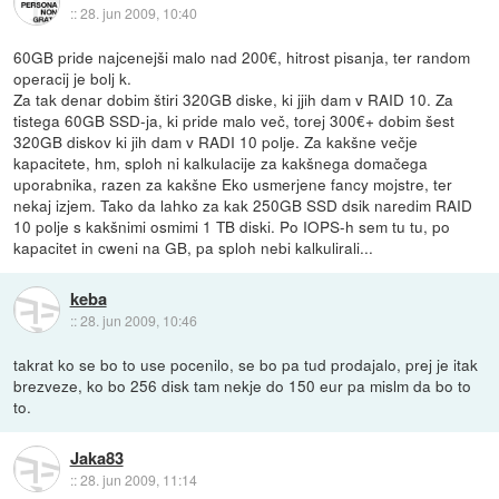
::
28. jun 2009, 10:40
60GB pride najcenejši malo nad 200€, hitrost pisanja, ter random
operacij je bolj k.
Za tak denar dobim štiri 320GB diske, ki jjih dam v RAID 10. Za
tistega 60GB SSD-ja, ki pride malo več, torej 300€+ dobim šest
320GB diskov ki jih dam v RADI 10 polje. Za kakšne večje
kapacitete, hm, sploh ni kalkulacije za kakšnega domačega
uporabnika, razen za kakšne Eko usmerjene fancy mojstre, ter
nekaj izjem. Tako da lahko za kak 250GB SSD dsik naredim RAID
10 polje s kakšnimi osmimi 1 TB diski. Po IOPS-h sem tu tu, po
kapacitet in cweni na GB, pa sploh nebi kalkulirali...
keba
::
28. jun 2009, 10:46
takrat ko se bo to use pocenilo, se bo pa tud prodajalo, prej je itak
brezveze, ko bo 256 disk tam nekje do 150 eur pa mislm da bo to
to.
Jaka83
::
28. jun 2009, 11:14