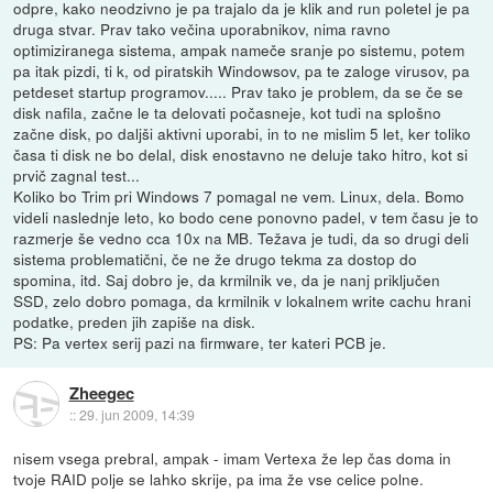
odpre, kako neodzivno je pa trajalo da je klik and run poletel je pa
druga stvar. Prav tako večina uporabnikov, nima ravno
optimiziranega sistema, ampak nameče sranje po sistemu, potem
pa itak pizdi, ti k, od piratskih Windowsov, pa te zaloge virusov, pa
petdeset startup programov..... Prav tako je problem, da se če se
disk nafila, začne le ta delovati počasneje, kot tudi na splošno
začne disk, po daljši aktivni uporabi, in to ne mislim 5 let, ker toliko
časa ti disk ne bo delal, disk enostavno ne deluje tako hitro, kot si
prvič zagnal test...
Koliko bo Trim pri Windows 7 pomagal ne vem. Linux, dela. Bomo
videli naslednje leto, ko bodo cene ponovno padel, v tem času je to
razmerje še vedno cca 10x na MB. Težava je tudi, da so drugi deli
sistema problematični, če ne že drugo tekma za dostop do
spomina, itd. Saj dobro je, da krmilnik ve, da je nanj priključen
SSD, zelo dobro pomaga, da krmilnik v lokalnem write cachu hrani
podatke, preden jih zapiše na disk.
PS: Pa vertex serij pazi na firmware, ter kateri PCB je.
Zheegec
::
29. jun 2009, 14:39
nisem vsega prebral, ampak - imam Vertexa že lep čas doma in
tvoje RAID polje se lahko skrije, pa ima že vse celice polne.