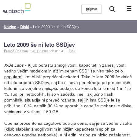
☰
Novice
»
Diski
»
Leto 2009 še ni leto SSDjev
Leto 2009 še ni leto SSDjev
Primož Resman
::
28. jun 2009
ob 01:34
Diski
- Kljub porastu zmogljivosti, kapacitet in zanesljivosti,
X-Bit Labs
vedno večim modelom in nižjim cenam SSDji še
niso tako zelo
popularni
, kot bi bili prepričani nekateri. Tako je leto 2009 še daleč
od leta prodora SSDjev, saj bo njihova penetracija pri prenosnikih,
katerim se verjetno
podajo, do konca leta le med 1 in 1,5
najlepše
%. Tudi pri netbookih, ki so v začetku imeli izključno flash
pomnilnik, situacija ni preveč rožnata, saj jih ima SSDje le še
približno 10 %, ostalih 90 % pa uporablja cenejše mehanske diske,
večinoma v velikosti 160 GB.
Obema procentoma zagotovo botruje cena, saj je še vedno visoka
(kljub slabšim zmogljivostim in nižjim kapacitetam sploh za
cenovno ugodne netbooke), a ni edini razlog za nizko zaželenost.