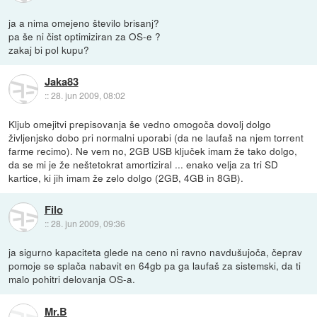
ja a nima omejeno število brisanj?
pa še ni čist optimiziran za OS-e ?
zakaj bi pol kupu?
Jaka83
::
28. jun 2009, 08:02
Kljub omejitvi prepisovanja še vedno omogoča dovolj dolgo
življenjsko dobo pri normalni uporabi (da ne laufaš na njem torrent
farme recimo). Ne vem no, 2GB USB ključek imam že tako dolgo,
da se mi je že neštetokrat amortiziral ... enako velja za tri SD
kartice, ki jih imam že zelo dolgo (2GB, 4GB in 8GB).
Filo
::
28. jun 2009, 09:36
ja sigurno kapaciteta glede na ceno ni ravno navdušujoča, čeprav
pomoje se splača nabavit en 64gb pa ga laufaš za sistemski, da ti
malo pohitri delovanja OS-a.
Mr.B