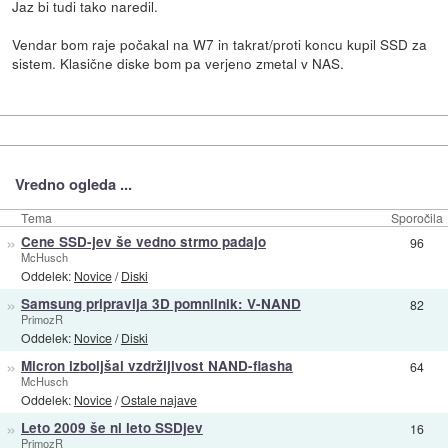
Jaz bi tudi tako naredil.
Vendar bom raje počakal na W7 in takrat/proti koncu kupil SSD za
sistem. Klasične diske bom pa verjeno zmetal v NAS.
Vredno ogleda ...
Tema
Sporočila
»
Cene SSD-jev še vedno strmo padajo
96
McHusch
Oddelek:
Novice
/
Diski
»
Samsung pripravlja 3D pomnilnik: V-NAND
82
PrimozR
Oddelek:
Novice
/
Diski
»
Micron izboljšal vzdržljivost NAND-flasha
64
McHusch
Oddelek:
Novice
/
Ostale najave
»
Leto 2009 še ni leto SSDjev
16
PrimozR