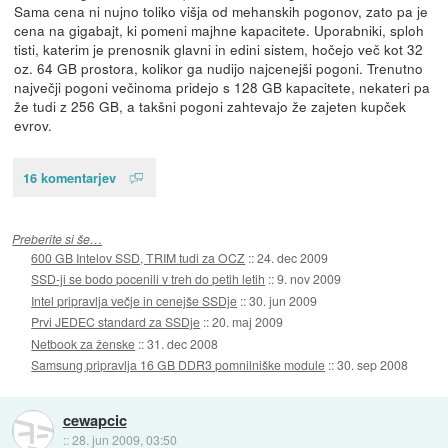
Sama cena ni nujno toliko višja od mehanskih pogonov, zato pa je
cena na gigabajt, ki pomeni majhne kapacitete. Uporabniki, sploh
tisti, katerim je prenosnik glavni in edini sistem, hočejo več kot 32
oz. 64 GB prostora, kolikor ga nudijo najcenejši pogoni. Trenutno
največji pogoni večinoma pridejo s 128 GB kapacitete, nekateri pa
že tudi z 256 GB, a takšni pogoni zahtevajo že zajeten kupček
evrov.
16 komentarjev
Preberite si še…
600 GB Intelov SSD, TRIM tudi za OCZ
::
24. dec 2009
SSD-ji se bodo pocenili v treh do petih letih
::
9. nov 2009
Intel pripravlja večje in cenejše SSDje
::
30. jun 2009
Prvi JEDEC standard za SSDje
::
20. maj 2009
Netbook za ženske
::
31. dec 2008
Samsung pripravlja 16 GB DDR3 pomnilniške module
::
30. sep 2008
cewapcic
::
28. jun 2009, 03:50