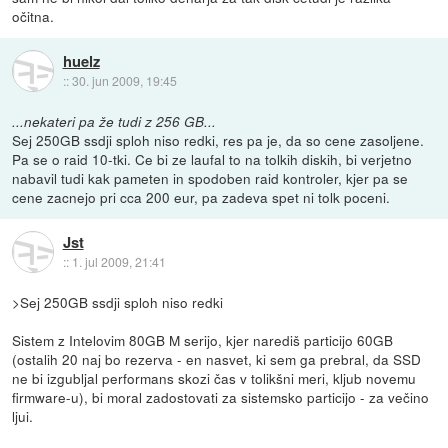
očitna.
huelz
::
30. jun 2009, 19:45
...nekateri pa že tudi z 256 GB...
Sej 250GB ssdji sploh niso redki, res pa je, da so cene zasoljene.
Pa se o raid 10-tki. Ce bi ze laufal to na tolkih diskih, bi verjetno
nabavil tudi kak pameten in spodoben raid kontroler, kjer pa se
cene zacnejo pri cca 200 eur, pa zadeva spet ni tolk poceni.
Jst
::
1. jul 2009, 21:41
>Sej 250GB ssdji sploh niso redki
Sistem z Intelovim 80GB M serijo, kjer narediš particijo 60GB
(ostalih 20 naj bo rezerva - en nasvet, ki sem ga prebral, da SSD
ne bi izgubljal performans skozi čas v tolikšni meri, kljub novemu
firmware-u), bi moral zadostovati za sistemsko particijo - za večino
ljui.