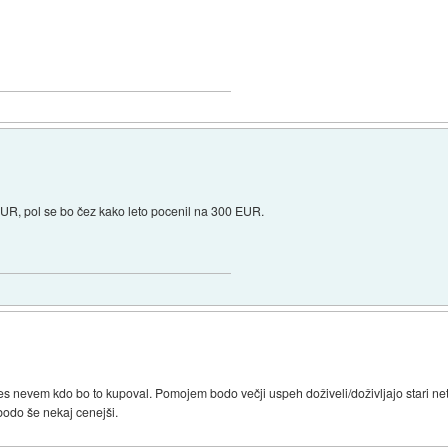
R, pol se bo čez kako leto pocenil na 300 EUR.
 Res nevem kdo bo to kupoval. Pomojem bodo večji uspeh doživeli/doživljajo stari ne
bodo še nekaj cenejši.