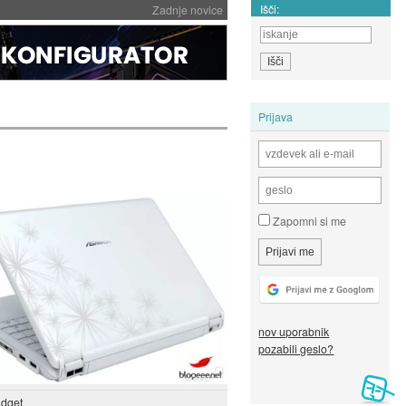
Išči:
Zadnje novice
Prijava
Zapomni si me
nov uporabnik
pozabili geslo?
dget