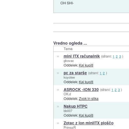
OH SHI-
Vredno ogleda ...
Tema
»
mini ITX računalnik
(strani:
1
2
3
)
gkovac
Oddelek:
Kaj kupiti
»
pc za starše
(strani:
1
2
)
koyotee
Oddelek:
Kaj kupiti
»
ASROCK -ION 330
(strani:
1
2
3
)
OK.d
Oddelek:
Zvok in slika
»
Nakup HTPC
bb007
Oddelek:
Kaj kupiti
»
Zotac z Ion miniITX ploščo
PrimozR