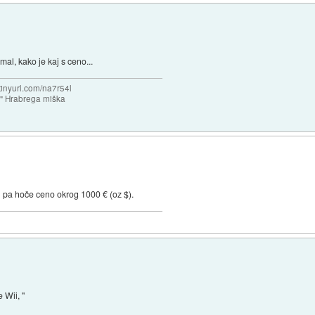
al, kako je kaj s ceno...
/tinyurl.com/na7r54l
e" Hrabrega miška
l pa hoče ceno okrog 1000 € (oz $).
 Wii, "