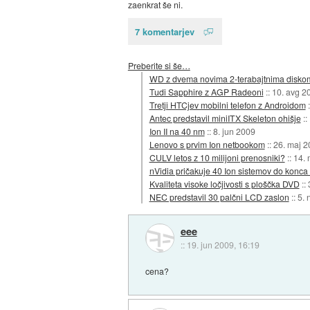
zaenkrat še ni.
7 komentarjev
Preberite si še…
WD z dvema novima 2-terabajtnima disko
Tudi Sapphire z AGP Radeoni
::
10. avg 2
Tretji HTCjev mobilni telefon z Androidom
Antec predstavil miniITX Skeleton ohišje
::
Ion II na 40 nm
::
8. jun 2009
Lenovo s prvim Ion netbookom
::
26. maj 2
CULV letos z 10 milijoni prenosniki?
::
14. 
nVidia pričakuje 40 Ion sistemov do konca 
Kvaliteta visoke ločjivosti s ploščka DVD
::
NEC predstavil 30 palčni LCD zaslon
::
5. 
eee
::
19. jun 2009, 16:19
cena?