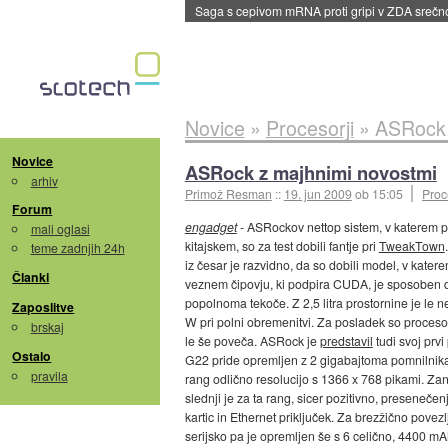
Saga s cepivom mRNA proti gripi v ZDA sreč
Novice
»
Procesorji
»
ASRock 
Novice
ASRock z majhnimi novostmi
arhiv
Primož Resman
::
19. jun 2009
ob 15:05
Proc
Forum
engadget
- ASRockov nettop sistem, v katerem po
mali oglasi
kitajskem, so za test dobili fantje pri
TweakTown
teme zadnjih 24h
iz česar je razvidno, da so dobili model, v kate
Članki
veznem čipovju, ki podpira CUDA, je sposoben d
popolnoma tekoče. Z 2,5 litra prostornine je le 
Zaposlitve
W pri polni obremenitvi. Za posladek so procesor
brskaj
le še poveča. ASRock je
predstavil
tudi svoj prv
Ostalo
G22 pride opremljen z 2 gigabajtoma pomnilnika
pravila
rang odlično resolucijo s 1366 x 768 pikami. Zan
slednji je za ta rang, sicer pozitivno, presenečenj
kartic in Ethernet priključek. Za brezžično povez
serijsko pa je opremljen še s 6 celično, 4400 mA