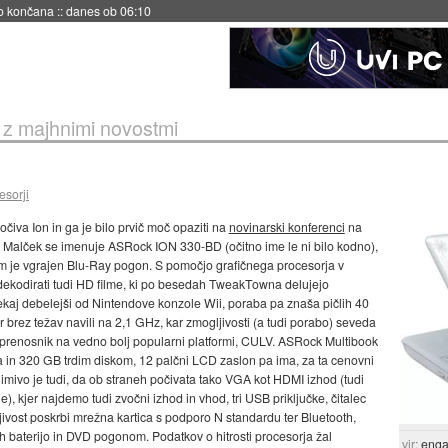
no končana
::
danes ob 06:10
z majhnimi novostmi
esorji
čiva Ion in ga je bilo prvič moč opaziti na
novinarski konferenci
na
. Malček se imenuje ASRock ION 330-BD (očitno ime le ni bilo kodno),
rem je vgrajen Blu-Ray pogon. S pomočjo grafičnega procesorja v
ekodirati tudi HD filme, ki po besedah TweakTowna delujejo
nekaj debelejši od Nintendove konzole Wii, poraba pa znaša pičlih 40
 brez težav navili na 2,1 GHz, kar zmogljivosti (a tudi porabo) seveda
i prenosnik na vedno bolj popularni platformi, CULV. ASRock Multibook
 in 320 GB trdim diskom, 12 palčni LCD zaslon pa ima, za ta cenovni
imivo je tudi, da ob straneh počivata tako VGA kot HDMI izhod (tudi
e), kjer najdemo tudi zvočni izhod in vhod, tri USB priključke, čitalec
ljivost poskrbi mrežna kartica s podporo N standardu ter Bluetooth,
h baterijo in DVD pogonom. Podatkov o hitrosti procesorja žal
vir:
enga