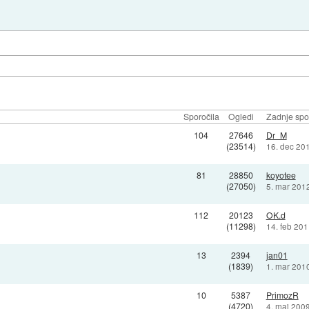
Sporočila
Ogledi
Zadnje spo
104
27646
Dr_M
(23514)
16. dec 20
81
28850
koyotee
(27050)
5. mar 201
112
20123
OK.d
(11298)
14. feb 201
13
2394
jan01
(1839)
1. mar 201
10
5387
PrimozR
(4720)
4. maj 200