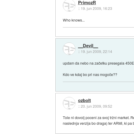
PrimozR
::
19. jun 2009, 16:23
Who knows...
__Devil__
::
19. jun 2009, 22:14
updam da nebo na začetku presegala 450EU
Kdo ve kdaj bo pri nas mogoče??
ozbolt
::
20. jun 2009, 09:52
Tole ni dovolj poceni za svoj tržni market.
naslednja verzija bo draga) ter ARMi, ki pa 