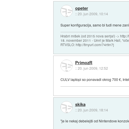
opeter
::
20. jun 2009, 10:14
Super konfiguracija, samo bi tudi mene zanim
Hrabri mišek (od 2015 nova serija!) -> http:/
18. november 2011 - Umrl je Mark Hall, "oč
RTVSLO: http://tinyurl.com/74r9n7j
PrimozR
::
20. jun 2009, 12:52
CULV laptopi so ponavadi okrog 700 €, Inte
skika
::
20. jun 2009, 18:14
"je le nekaj debelejši od Nintendove konzole