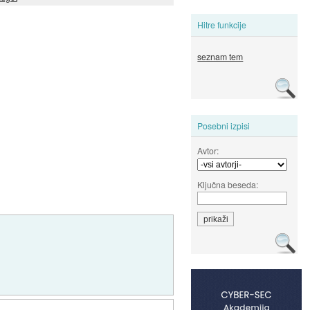
Hitre funkcije
seznam tem
Posebni izpisi
Avtor:
Ključna beseda: