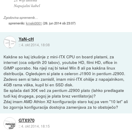
Napajalni kabel
Zgodovina sprememb…
spremenilo:
krneki0001
(
26. jun 2014 ob 23:07
)
YaN-cH
::
4. okt 2014, 18:08
Kakšne so kaj izkušnje z mini-ITX CPU on board platami, za
internet (cca odprtih 20 tabov), youtube HD, filmi HD, office in
GIMP uporabo. Na njeji naj bi tekel Win 8 ali pa kakšna linux
distribucija. Ogledujem si plate s celeron J1900 in pentium J2900.
Zadevo sem si tako zamislil, imam mini-ITX ohišje z napajalnikom,
4GB rama viška, kupil bi en SSD disk.
Se splača dati 30€ več za pentium J2900 plato (lahko predlagate
tudi kaj drugega, pogoj je plata brez ventilatorja)?
Zdaj imam AMD Athlon X2 konfiguracijo staro kaj pa vem "10 let" ali
bo zgornja konfiguracija dostojna zamenjava za to obstoječo?
GTX970
::
4. okt 2014, 18:15