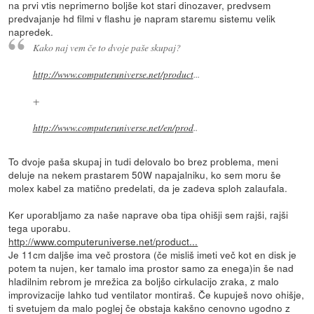
na prvi vtis neprimerno boljše kot stari dinozaver, predvsem
predvajanje hd filmi v flashu je napram staremu sistemu velik
napredek.
Kako naj vem če to dvoje paše skupaj?
http://www.computeruniverse.net/product
...
+
http://www.computeruniverse.net/en/prod
..
To dvoje paša skupaj in tudi delovalo bo brez problema, meni
deluje na nekem prastarem 50W napajalniku, ko sem moru še
molex kabel za matično predelati, da je zadeva sploh zalaufala.
Ker uporabljamo za naše naprave oba tipa ohišji sem rajši, rajši
tega uporabu.
http://www.computeruniverse.net/product...
Je 11cm daljše ima več prostora (če misliš imeti več kot en disk je
potem ta nujen, ker tamalo ima prostor samo za enega)in še nad
hladilnim rebrom je mrežica za boljšo cirkulacijo zraka, z malo
improvizacije lahko tud ventilator montiraš. Če kupuješ novo ohišje,
ti svetujem da malo poglej če obstaja kakšno cenovno ugodno z