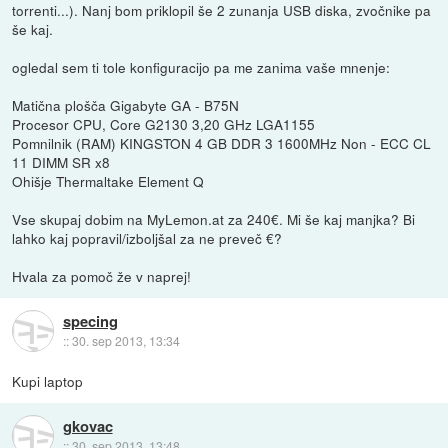
torrenti...). Nanj bom priklopil še 2 zunanja USB diska, zvočnike pa
še kaj.
ogledal sem ti tole konfiguracijo pa me zanima vaše mnenje:
Matična plošča Gigabyte GA - B75N
Procesor CPU, Core G2130 3,20 GHz LGA1155
Pomnilnik (RAM) KINGSTON 4 GB DDR 3 1600MHz Non - ECC CL
11 DIMM SR x8
Ohišje Thermaltake Element Q
Vse skupaj dobim na MyLemon.at za 240€. Mi še kaj manjka? Bi
lahko kaj popravil/izboljšal za ne preveč €?
Hvala za pomoč že v naprej!
specing
::
30. sep 2013, 13:34
Kupi laptop
gkovac
::
30. sep 2013, 13:48