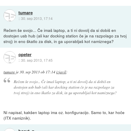
tumare
::
30. sep 2013, 17:14
Rečem še svojo... Če imaš laptop, a ti ni dovolj da si dobiš en
dostojen usb hub (ali kar docking station če je na razpolago za tvoj
stroj) in eno škatlo za disk, in ga uporabljaš kot namiznega?
opeter
::
30. sep 2013, 17:45
tumare
je
30. sep 2013 ob 17:14
izjavil
:
Rečem še svojo... Če imaš laptop, a ti ni dovolj da si dobiš en
dostojen usb hub (ali kar docking station če je na razpolago za
tvoj stroj) in eno škatlo za disk, in ga uporabljaš kot namiznega?
Ni napisal, kakšen laptop ima oz. konfiguracijo. Samo to, kar hoče
(ITX namiznik).