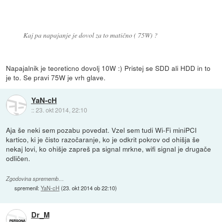
Kaj pa napajanje je dovol za to matično ( 75W) ?
Napajalnik je teoreticno dovolj 10W :) Pristej se SDD ali HDD in to
je to. Se pravi 75W je vrh glave.
YaN-cH
::
23. okt 2014, 22:10
Aja še neki sem pozabu povedat. Vzel sem tudi Wi-Fi miniPCI
kartico, ki je čisto razočaranje, ko je odkrit pokrov od ohišja še
nekaj lovi, ko ohišje zapreš pa signal mrkne, wifi signal je drugače
odličen.
Zgodovina sprememb…
spremenil:
YaN-cH
(
23. okt 2014 ob 22:10
)
Dr_M