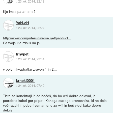
::
23. okt 2014, 22:18
Kje imas pa anteno?
YaN-cH
::
23. okt 2014, 22:27
http://www.computeruniverse.net/product...
Po tvoje kje misliš da je.
trnvpeti
::
23. okt 2014, 22:34
v belem kvadratku zraven 1 in 2...
krneki0001
::
24. okt 2014, 07:40
Tisto so konektorji in če hočeš, da bo wifi dobro deloval, je
potrebno kabel gor pripet. Kakega starega prenosnika, ki ne dela
več razdri in poberi ven anteno za wifi in boš videl kako dobro
deluje.