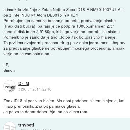
a ima kdo izkušnje z Zotac Nettop Zbox ID18-E NM70 1007U? ALi
pa z Intel NUC kit Atom DE3815TYKHE ?
Potrebujem ga samo za brskanje po netu, predvajanje glasbe
(linux distribucija), pa fajn je če podpira 1080p..imam en 2,5"
zunanji disk in en 2.5" 80gb, ki bi ga verjetno uporabil za sistem.
Pomembno je samo da je tiho...to pa itak bo..pasivno hlajenje.
Ta prvi ima dvojedrni procesor..drug pa z enim jedro..hmm...čeprav
za predvajanje glasbe ne potrebujem močnega procesorja, ampak
verjetno za vse ostalo pa...
LP,
Simon
Dr_M
::
26. jun 2014, 22:16
Zbox ID18 ni pasivno hlajen. Ma dost podoben sistem hlajenja, kot
imajo prenosniki. Zna bit pa malce glasen.
Je pa za ta denar dober. Aja, pa so-dimm ram.
trnvpeti