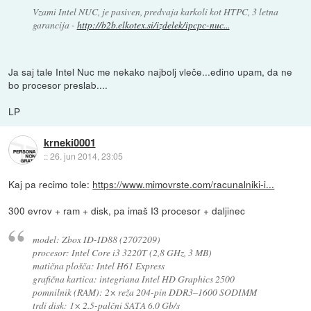
Vzami Intel NUC, je pasiven, predvaja karkoli kot HTPC, 3 letna
garancija -
http://b2b.elkotex.si/izdelek/ipcpc-nuc...
Ja saj tale Intel Nuc me nekako najbolj vleče...edino upam, da ne
bo procesor preslab....
LP
krneki0001
::
26. jun 2014, 23:05
Kaj pa recimo tole:
https://www.mimovrste.com/racunalniki-i...
300 evrov + ram + disk, pa imaš I3 procesor + daljinec
model: Zbox ID-ID88 (2707209)
procesor: Intel Core i3 3220T (2,8 GHz, 3 MB)
matična plošča: Intel H61 Express
grafična kartica: integriana Intel HD Graphics 2500
pomnilnik (RAM): 2× reža 204-pin DDR3–1600 SODIMM
trdi disk: 1× 2.5-palčni SATA 6.0 Gb/s