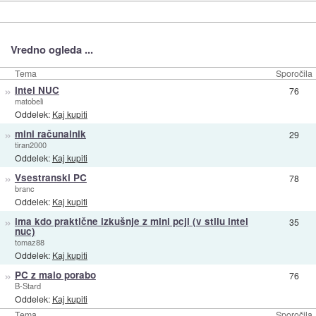
Vredno ogleda ...
Tema
Sporočila
»
Intel NUC
76
matobeli
Oddelek:
Kaj kupiti
»
mini računalnik
29
tiran2000
Oddelek:
Kaj kupiti
»
Vsestranski PC
78
branc
Oddelek:
Kaj kupiti
»
ima kdo praktične izkušnje z mini pcji (v stilu intel
35
nuc)
tomaz88
Oddelek:
Kaj kupiti
»
PC z malo porabo
76
B-Stard
Oddelek:
Kaj kupiti
Tema
Sporočila