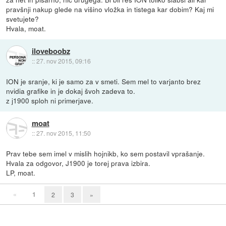
pravšnji nakup glede na višino vložka in tistega kar dobim? Kaj mi
svetujete?
Hvala, moat.
iloveboobz
::
27. nov 2015, 09:16
ION je sranje, ki je samo za v smeti. Sem mel to varjanto brez
nvidia grafike in je dokaj švoh zadeva to.
z j1900 sploh ni primerjave.
moat
::
27. nov 2015, 11:50
Prav tebe sem imel v mislih hojnikb, ko sem postavil vprašanje.
Hvala za odgovor, J1900 je torej prava izbira.
LP, moat.
«
1
2
3
»