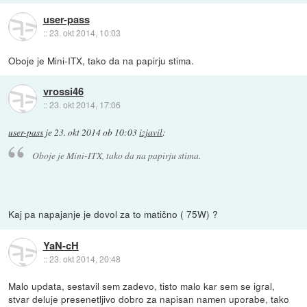
user-pass
::
23. okt 2014, 10:03
Oboje je Mini-ITX, tako da na papirju stima.
vrossi46
::
23. okt 2014, 17:06
user-pass
je
23. okt 2014 ob 10:03
izjavil
:
Oboje je Mini-ITX, tako da na papirju stima.
Kaj pa napajanje je dovol za to matično ( 75W) ?
YaN-cH
::
23. okt 2014, 20:48
Malo updata, sestavil sem zadevo, tisto malo kar sem se igral,
stvar deluje presenetljivo dobro za napisan namen uporabe, tako