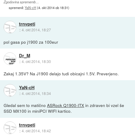
Zgodovina sprememb…
spremenil:
YaN-cH
(
4. okt 2014 ob 18:31
)
trnvpeti
::
4. okt 2014, 18:27
pol gasa po j1900 za 100eur
Dr_M
::
4. okt 2014, 18:30
Zakaj 1.35V? Na J1900 delajo tudi obicajni 1.5V. Preverjeno.
YaN-cH
::
4. okt 2014, 18:34
Gledal sem to matično
ASRock Q1900-ITX
in zdraven bi vzel še
SSD MX100 in miniPCI WIFI kartico.
trnvpeti
::
4. okt 2014, 18:42