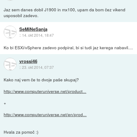
Jaz sem danes dobil J1900 in mx100, upam da bom čez vikend
usposobil zadevo.
SeMiNeSanja
::
14. okt 2014, 18:47
Ko bi ESXi/vSphere zadevo podpiral, bi si tudi jaz kerega nabavil....
vrossi46
::
23. okt 2014, 07:37
Kako naj vem če to dvoje paše skupaj?
http://www.computeruniverse.net/product...
+
http://www.computeruniverse.net/en/prod...
Hvala za pomoč :)