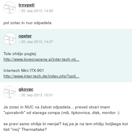
trnvpeti
::
30. sep 2013, 14:39
pol zotac in nuc odpadeta
opeter
::
30. sep 2013, 14:47
Tole ohišjo poglej:
http://www.lovecnacene.si/inter-tech-mi...
Intertech Mini ITX-901
http://www.inter-tech.de/index.php?opti...
gkovac
::
30. sep 2013, 15:01
Ja zotac in NUC na žalost odpadeta... preveč stvari imam
"uporabnih" od starega compa (miš, tipkovnica, disk, monitor :)
se pravi samo ohišje bi menjal? kaj pa je na tem ohišju boljšega kot
tisti "moj" Thermaltake?