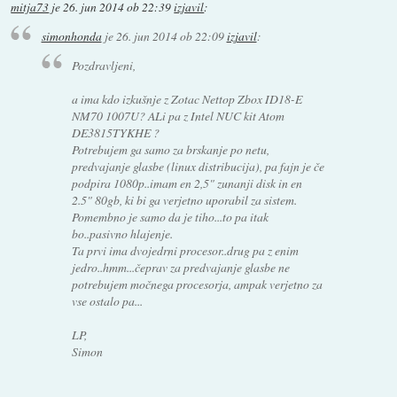
mitja73
je
26. jun 2014 ob 22:39
izjavil
:
simonhonda
je
26. jun 2014 ob 22:09
izjavil
:
Pozdravljeni,
a ima kdo izkušnje z Zotac Nettop Zbox ID18-E
NM70 1007U? ALi pa z Intel NUC kit Atom
DE3815TYKHE ?
Potrebujem ga samo za brskanje po netu,
predvajanje glasbe (linux distribucija), pa fajn je če
podpira 1080p..imam en 2,5" zunanji disk in en
2.5" 80gb, ki bi ga verjetno uporabil za sistem.
Pomembno je samo da je tiho...to pa itak
bo..pasivno hlajenje.
Ta prvi ima dvojedrni procesor..drug pa z enim
jedro..hmm...čeprav za predvajanje glasbe ne
potrebujem močnega procesorja, ampak verjetno za
vse ostalo pa...
LP,
Simon