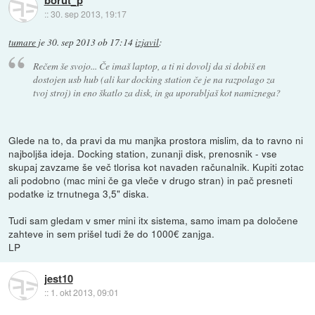
borut_p
::
30. sep 2013, 19:17
tumare
je
30. sep 2013 ob 17:14
izjavil
:
Rečem še svojo... Če imaš laptop, a ti ni dovolj da si dobiš en
dostojen usb hub (ali kar docking station če je na razpolago za
tvoj stroj) in eno škatlo za disk, in ga uporabljaš kot namiznega?
Glede na to, da pravi da mu manjka prostora mislim, da to ravno ni
najboljša ideja. Docking station, zunanji disk, prenosnik - vse
skupaj zavzame še več tlorisa kot navaden računalnik. Kupiti zotac
ali podobno (mac mini če ga vleče v drugo stran) in pač presneti
podatke iz trnutnega 3,5" diska.
Tudi sam gledam v smer mini itx sistema, samo imam pa določene
zahteve in sem prišel tudi že do 1000€ zanjga.
LP
jest10
::
1. okt 2013, 09:01