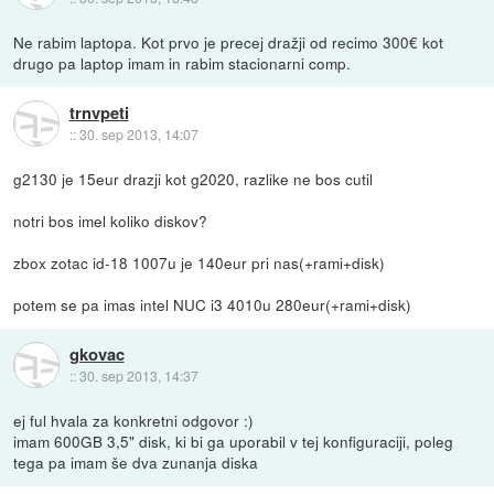
Ne rabim laptopa. Kot prvo je precej dražji od recimo 300€ kot
drugo pa laptop imam in rabim stacionarni comp.
trnvpeti
::
30. sep 2013, 14:07
g2130 je 15eur drazji kot g2020, razlike ne bos cutil
notri bos imel koliko diskov?
zbox zotac id-18 1007u je 140eur pri nas(+rami+disk)
potem se pa imas intel NUC i3 4010u 280eur(+rami+disk)
gkovac
::
30. sep 2013, 14:37
ej ful hvala za konkretni odgovor :)
imam 600GB 3,5" disk, ki bi ga uporabil v tej konfiguraciji, poleg
tega pa imam še dva zunanja diska