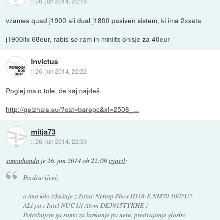
::
26. jun 2014, 22:18
vzames quad j1900 ali dual j1800 pasiven sistem, ki ima 2xsata
j1900itx 68eur, rabis se ram in miniitx ohisje za 40eur
Invictus
::
26. jun 2014, 22:22
Poglej malo tole, če kaj najdeš.
http://geizhals.eu/?cat=barepc&xf=2508_...
mitja73
::
26. jun 2014, 22:39
simonhonda
je
26. jun 2014 ob 22:09
izjavil
:
Pozdravljeni,
a ima kdo izkušnje z Zotac Nettop Zbox ID18-E NM70 1007U?
ALi pa z Intel NUC kit Atom DE3815TYKHE ?
Potrebujem ga samo za brskanje po netu, predvajanje glasbe