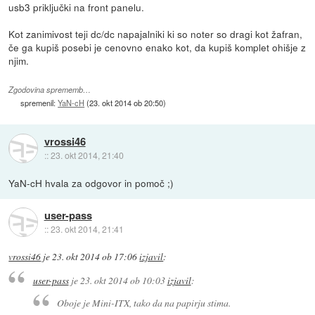
usb3 priključki na front panelu.
Kot zanimivost teji dc/dc napajalniki ki so noter so dragi kot žafran,
če ga kupiš posebi je cenovno enako kot, da kupiš komplet ohišje z
njim.
Zgodovina sprememb…
spremenil:
YaN-cH
(
23. okt 2014 ob 20:50
)
vrossi46
::
23. okt 2014, 21:40
YaN-cH hvala za odgovor in pomoč ;)
user-pass
::
23. okt 2014, 21:41
vrossi46
je
23. okt 2014 ob 17:06
izjavil
:
user-pass
je
23. okt 2014 ob 10:03
izjavil
:
Oboje je Mini-ITX, tako da na papirju stima.