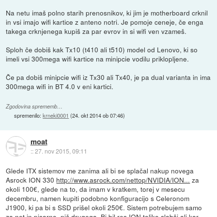
Na netu imaš polno starih prenosnikov, ki jim je motherboard crknil
in vsi imajo wifi kartice z anteno notri. Je pomoje ceneje, če enga
takega crknjenega kupiš za par evrov in si wifi ven vzameš.
Sploh če dobiš kak Tx10 (t410 ali t510) model od Lenovo, ki so
imeli vsi 300mega wifi kartice na minipcie vodilu priklopljene.
Če pa dobiš minipcie wifi iz Tx30 ali Tx40, je pa dual varianta in ima
300mega wifi in BT 4.0 v eni kartici.
Zgodovina sprememb…
spremenilo:
krneki0001
(
24. okt 2014 ob 07:46
)
moat
::
27. nov 2015, 09:11
Glede ITX sistemov me zanima ali bi se splačal nakup novega
Asrock ION 330
http://www.asrock.com/nettop/NVIDIA/ION...
za
okoli 100€, glede na to, da imam v kratkem, torej v mesecu
decembru, namen kupiti podobno konfiguracijo s Celeronom
J1900, ki pa bi s SSD prišel okoli 250€. Sistem potrebujem samo
za net in pisarno, nič drugega. Bi bil res ION toliko slabši ali kar