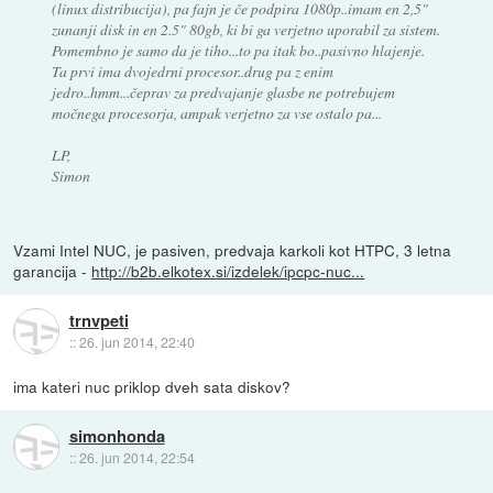
(linux distribucija), pa fajn je če podpira 1080p..imam en 2,5"
zunanji disk in en 2.5" 80gb, ki bi ga verjetno uporabil za sistem.
Pomembno je samo da je tiho...to pa itak bo..pasivno hlajenje.
Ta prvi ima dvojedrni procesor..drug pa z enim
jedro..hmm...čeprav za predvajanje glasbe ne potrebujem
močnega procesorja, ampak verjetno za vse ostalo pa...
LP,
Simon
Vzami Intel NUC, je pasiven, predvaja karkoli kot HTPC, 3 letna
garancija -
http://b2b.elkotex.si/izdelek/ipcpc-nuc...
trnvpeti
::
26. jun 2014, 22:40
ima kateri nuc priklop dveh sata diskov?
simonhonda
::
26. jun 2014, 22:54