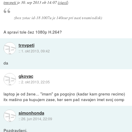
trnvpeti
je
30. sep 2013 ob 14:07
izjavil
:
zbox zotac id-18 1007u je 140eur pri nas(+rami+disk)
A spravi tole čez 1080p H.264?
trnvpeti
::
1. okt 2013, 09:42
da
gkovac
::
2. okt 2013, 22:05
laptop je od žene... "imam" ga pogojno (kadar kam gremo recimo)
itx mašino pa kupujem zase, ker sem pač navajen imet svoj comp
simonhonda
::
26. jun 2014, 22:09
Pozdravljeni,