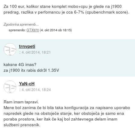
Za 100 eur, kolikor stane komplet mobo+cpu je glede na j1900
predrag, razlika v perfomancu je cca 6-7% (cpubenchmark score).
Zgodovina sprememb…
spremenilo:
GTX970
(
4. okt 2014 ob 18:15
)
trnvpeti
::
4. okt 2014, 18:21
kaksne 4G imas?
za j1900 itx rabis ddr3l 1.35V
YaN-cH
::
4. okt 2014, 18:24
Ram imam tapravi.
Mene bol zanima če bi bila taka konfiguracija za napisano uporabo
napredek glede na obstoječe stanje, ker obstoječa je samo ena
poraba prostora, ker itak če kaj bol zahtevnega delam imam
službeni prenosnik.