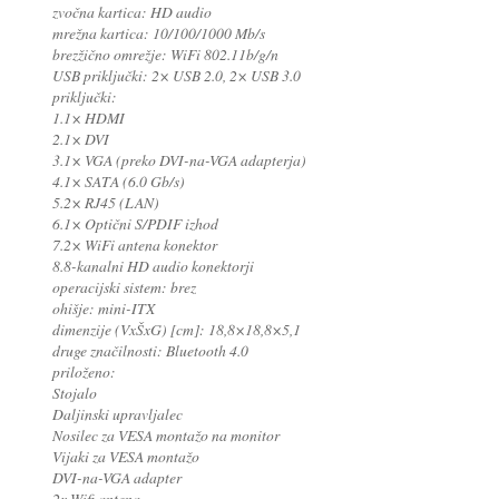
zvočna kartica: HD audio
mrežna kartica: 10/100/1000 Mb/s
brezžično omrežje: WiFi 802.11b/g/n
USB priključki: 2× USB 2.0, 2× USB 3.0
priključki:
1.1× HDMI
2.1× DVI
3.1× VGA (preko DVI-na-VGA adapterja)
4.1× SATA (6.0 Gb/s)
5.2× RJ45 (LAN)
6.1× Optični S/PDIF izhod
7.2× WiFi antena konektor
8.8-kanalni HD audio konektorji
operacijski sistem: brez
ohišje: mini-ITX
dimenzije (VxŠxG) [cm]: 18,8×18,8×5,1
druge značilnosti: Bluetooth 4.0
priloženo:
Stojalo
Daljinski upravljalec
Nosilec za VESA montažo na monitor
Vijaki za VESA montažo
DVI-na-VGA adapter
2x Wifi antena