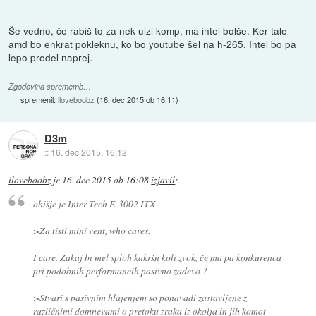
Še vedno, če rabiš to za nek uizi komp, ma intel bolše. Ker tale
amd bo enkrat pokleknu, ko bo youtube šel na h-265. Intel bo pa
lepo predel naprej.
Zgodovina sprememb…
spremenil:
iloveboobz
(
16. dec 2015 ob 16:11
)
D3m
::
16. dec 2015, 16:12
iloveboobz
je
16. dec 2015 ob 16:08
izjavil
:
ohišje je Inter-Tech E-3002 ITX
>Za tisti mini vent, who cares.
I care. Zakaj bi mel sploh kakršn koli zvok, če ma pa konkurenca
pri podobnih performancih pasivno zadevo ?
>Stvari s pasivnim hlajenjem so ponavadi zastavljene z
različnimi domnevami o pretoku zraka iz okolja in jih komot