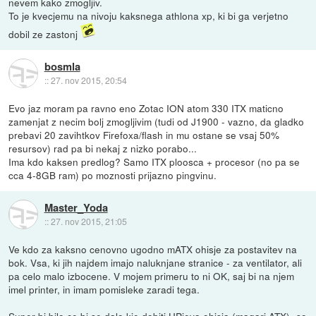
nevem kako zmogljiv.
To je kvecjemu na nivoju kaksnega athlona xp, ki bi ga verjetno
dobil ze zastonj
bosmla
::
27. nov 2015, 20:54
Evo jaz moram pa ravno eno Zotac ION atom 330 ITX maticno
zamenjat z necim bolj zmogljivim (tudi od J1900 - vazno, da gladko
prebavi 20 zavihtkov Firefoxa/flash in mu ostane se vsaj 50%
resursov) rad pa bi nekaj z nizko porabo...
Ima kdo kaksen predlog? Samo ITX ploosca + procesor (no pa se
cca 4-8GB ram) po moznosti prijazno pingvinu.
Master_Yoda
::
27. nov 2015, 21:05
Ve kdo za kaksno cenovno ugodno mATX ohisje za postavitev na
bok. Vsa, ki jih najdem imajo naluknjane stranice - za ventilator, ali
pa celo malo izbocene. V mojem primeru to ni OK, saj bi na njem
imel printer, in imam pomisleke zaradi tega.