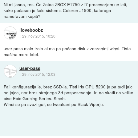
Ni mi jasno, res. Če Zotac ZBOX-E1750 z i7 procesorjem ne leti,
kako počasen je šele sistem s Celeron J1900, katerega
nameravam kupiti?
iloveboobz
::
29. nov 2015, 10:20
user pass malo trola al ma pa počasn disk z zasranimi winsi. Tista
mašina more letet.
user-pass
::
29. nov 2015, 12:03
Fail konfiguracija je, brez SSD-ja. Tisti Iris GPU 5200 je pa tudi jajc
od jajca, npr brez strojnega 3d pospesevanja. In na skatli na veliko
pise Epic Gaming Series. Smeh.
Winsi so pa svezi gor, se tweakani po Black Viperju.