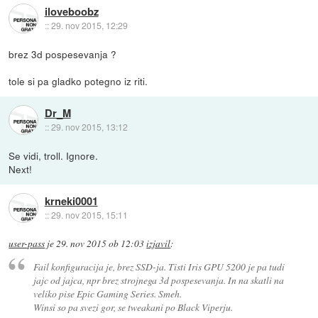
iloveboobz
::
29. nov 2015, 12:29
brez 3d pospesevanja ?
tole si pa gladko potegno iz riti.
Dr_M
::
29. nov 2015, 13:12
Se vidi, troll. Ignore.
Next!
krneki0001
::
29. nov 2015, 15:11
user-pass
je
29. nov 2015 ob 12:03
izjavil
:
Fail konfiguracija je, brez SSD-ja. Tisti Iris GPU 5200 je pa tudi
jajc od jajca, npr brez strojnega 3d pospesevanja. In na skatli na
veliko pise Epic Gaming Series. Smeh.
Winsi so pa svezi gor, se tweakani po Black Viperju.