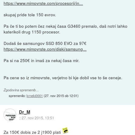
https://www.mimovrste.com/procesorji/in...
skupaj pride tole 150 evrov.
Pa če ti bo potem čez nekaj časa G3460 premalo, daš notri lahko
katerikoli drug 1150 procesor.
Dodaš še samsungov SSD 850 EVO za 97€
https://www.mimovrste.com/diski/samsung...
Pa si na 250€ in imaš za nekaj časa mir.
Pa cene so iz mimovrste, verjetno bi kje dobil vse to še ceneje.
Zgodovina sprememb…
spremenilo:
krneki0001
(
27. nov 2015 ob 12:01
)
Dr_M
::
27. nov 2015, 13:51
Za 150€ dobis ze 2 j1900 plati