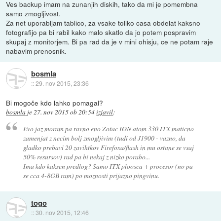
Ves backup imam na zunanjih diskih, tako da mi je pomembna
samo zmogljivost.
Za net uporabljam tablico, za vsake toliko casa obdelat kaksno
fotografijo pa bi rabil kako malo skatlo da jo potem pospravim
skupaj z monitorjem. Bi pa rad da je v mini ohisju, ce ne potam raje
nabavim prenosnik.
bosmla
::
29. nov 2015, 23:36
Bi mogoče kdo lahko pomagal?
bosmla
je
27. nov 2015 ob 20:54
izjavil
:
Evo jaz moram pa ravno eno Zotac ION atom 330 ITX maticno
zamenjat z necim bolj zmogljivim (tudi od J1900 - vazno, da
gladko prebavi 20 zavihtkov Firefoxa/flash in mu ostane se vsaj
50% resursov) rad pa bi nekaj z nizko porabo...
Ima kdo kaksen predlog? Samo ITX ploosca + procesor (no pa
se cca 4-8GB ram) po moznosti prijazno pingvinu.
togo
::
30. nov 2015, 12:46