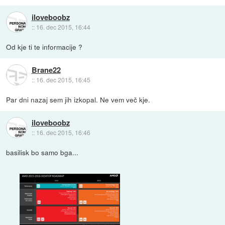
iloveboobz
::
16. dec 2015, 16:44
Od kje ti te informacije ?
Brane22
::
16. dec 2015, 16:45
Par dni nazaj sem jih izkopal. Ne vem več kje.
iloveboobz
::
16. dec 2015, 16:46
basilisk bo samo bga...