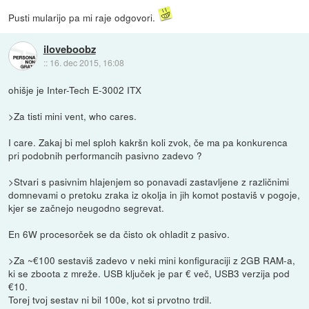
Pusti mularijo pa mi raje odgovori.
iloveboobz
::
16. dec 2015, 16:08
ohišje je Inter-Tech E-3002 ITX
>Za tisti mini vent, who cares.
I care. Zakaj bi mel sploh kakršn koli zvok, če ma pa konkurenca
pri podobnih performancih pasivno zadevo ?
>Stvari s pasivnim hlajenjem so ponavadi zastavljene z različnimi
domnevami o pretoku zraka iz okolja in jih komot postaviš v pogoje,
kjer se začnejo neugodno segrevat.
En 6W procesorček se da čisto ok ohladit z pasivo.
>Za ~€100 sestaviš zadevo v neki mini konfiguraciji z 2GB RAM-a,
ki se zboota z mreže. USB ključek je par € več, USB3 verzija pod
€10.
Torej tvoj sestav ni bil 100e, kot si prvotno trdil.