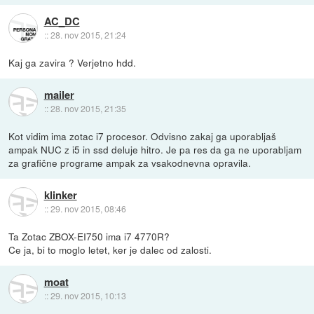
AC_DC
::
28. nov 2015, 21:24
Kaj ga zavira ? Verjetno hdd.
mailer
::
28. nov 2015, 21:35
Kot vidim ima zotac i7 procesor. Odvisno zakaj ga uporabljaš
ampak NUC z i5 in ssd deluje hitro. Je pa res da ga ne uporabljam
za grafične programe ampak za vsakodnevna opravila.
klinker
::
29. nov 2015, 08:46
Ta Zotac ZBOX-EI750 ima i7 4770R?
Ce ja, bi to moglo letet, ker je dalec od zalosti.
moat
::
29. nov 2015, 10:13