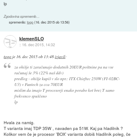
lp
Zgodovina sprememb…
spremenilo:
togo
(
16. dec 2015 ob 13:56
)
klemenSLO
::
16. dec 2015, 14:32
togo
je
16. dec 2015 ob 13:48
izjavil
:
za ohišje ti zaračunajo dodatnih 20EUR poštnine pa na vse
računaj še 3% (22% naš ddv)
predlog - ohišje kupiš v slo npr.: ITX Chieftec 250W (FI-02BC-
U3) v Funtech za cca 70EUR
mislim da imajo T procesorji enako porabo kot brez T samo
frekvenco spuščeno
lp
Hvala za namig.
T varianta imaj TDP 35W , navaden pa 51W. Kaj pa hladilnik ?
Kolikor vem če je procesor 'BOX' varianta dobiš hladilnik poleg, če