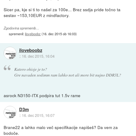
Sicer pa, kje si ti to našel za 100e... Brez ssdja pride točno ta
sestav ~153,10EUR z mindfactory.
Zgodovina sprememb…
spremenil:
iloveboobz
(
16. dec 2015 ob 16:03
)
iloveboobz
::
16. dec 2015, 16:04
Katero ohisje je to?
Gre navaden sodimm ram lahko not ali more bit nujno DDR3L?
asrock N3150-ITX podpira tut 1.5v rame
D3m
::
16. dec 2015, 16:07
Brane22 a lahko malo več specifikacije napišeš? Da vem za
bodoče.