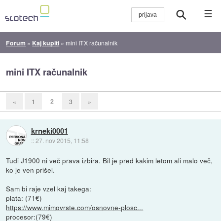
☰
Forum
»
Kaj kupiti
»
mini ITX računalnik
mini ITX računalnik
2
«
1
3
»
krneki0001
::
27. nov 2015, 11:58
Tudi J1900 ni več prava izbira. Bil je pred kakim letom ali malo več,
ko je ven prišel.
Sam bi raje vzel kaj takega:
plata: (71€)
https://www.mimovrste.com/osnovne-plosc...
procesor:(79€)