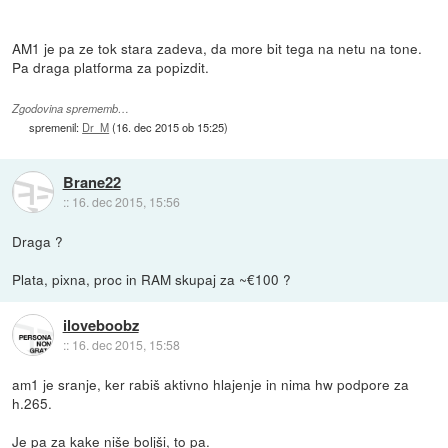
AM1 je pa ze tok stara zadeva, da more bit tega na netu na tone.
Pa draga platforma za popizdit.
Zgodovina sprememb…
spremenil:
Dr_M
(
16. dec 2015 ob 15:25
)
Brane22
::
16. dec 2015, 15:56
Draga ?
Plata, pixna, proc in RAM skupaj za ~€100 ?
iloveboobz
::
16. dec 2015, 15:58
am1 je sranje, ker rabiš aktivno hlajenje in nima hw podpore za
h.265.
Je pa za kake niše boljši, to pa.