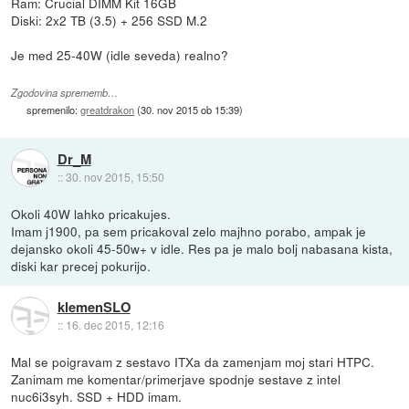
Ram: Crucial DIMM Kit 16GB
Diski: 2x2 TB (3.5) + 256 SSD M.2
Je med 25-40W (idle seveda) realno?
Zgodovina sprememb…
spremenilo:
greatdrakon
(
30. nov 2015 ob 15:39
)
Dr_M
::
30. nov 2015, 15:50
Okoli 40W lahko pricakujes.
Imam j1900, pa sem pricakoval zelo majhno porabo, ampak je
dejansko okoli 45-50w+ v idle. Res pa je malo bolj nabasana kista,
diski kar precej pokurijo.
klemenSLO
::
16. dec 2015, 12:16
Mal se poigravam z sestavo ITXa da zamenjam moj stari HTPC.
Zanimam me komentar/primerjave spodnje sestave z intel
nuc6i3syh. SSD + HDD imam.