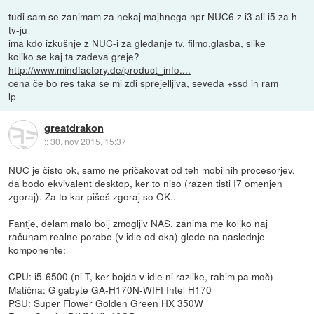
tudi sam se zanimam za nekaj majhnega npr NUC6 z i3 ali i5 za h
tv-ju
ima kdo izkušnje z NUC-i za gledanje tv, filmo,glasba, slike
koliko se kaj ta zadeva greje?
http://www.mindfactory.de/product_info....
cena če bo res taka se mi zdi sprejelljiva, seveda +ssd in ram
lp
greatdrakon
::
30. nov 2015, 15:37
NUC je čisto ok, samo ne pričakovat od teh mobilnih procesorjev,
da bodo ekvivalent desktop, ker to niso (razen tisti I7 omenjen
zgoraj). Za to kar pišeš zgoraj so OK..
Fantje, delam malo bolj zmogljiv NAS, zanima me koliko naj
računam realne porabe (v idle od oka) glede na naslednje
komponente:
CPU: i5-6500 (ni T, ker bojda v idle ni razlike, rabim pa moč)
Matična: Gigabyte GA-H170N-WIFI Intel H170
PSU: Super Flower Golden Green HX 350W