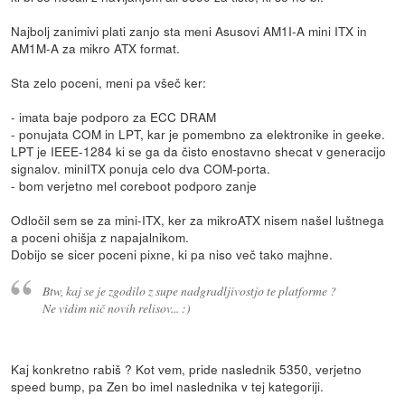
Najbolj zanimivi plati zanjo sta meni Asusovi AM1I-A mini ITX in
AM1M-A za mikro ATX format.
Sta zelo poceni, meni pa všeč ker:
- imata baje podporo za ECC DRAM
- ponujata COM in LPT, kar je pomembno za elektronike in geeke.
LPT je IEEE-1284 ki se ga da čisto enostavno shecat v generacijo
signalov. miniITX ponuja celo dva COM-porta.
- bom verjetno mel coreboot podporo zanje
Odločil sem se za mini-ITX, ker za mikroATX nisem našel luštnega
a poceni ohišja z napajalnikom.
Dobijo se sicer poceni pixne, ki pa niso več tako majhne.
Btw, kaj se je zgodilo z supe nadgradljivostjo te platforme ?
Ne vidim nič novih relisov... :)
Kaj konkretno rabiš ? Kot vem, pride naslednik 5350, verjetno
speed bump, pa Zen bo imel naslednika v tej kategoriji.