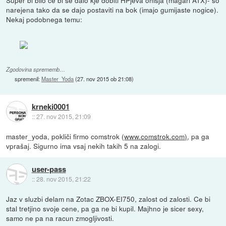
Super bi bilo ce bi se dalo kje dobiti HPjeva ohisja (magari ATX)- so
narejena tako da se dajo postaviti na bok (imajo gumijaste nogice).
Nekaj podobnega temu:
Zgodovina sprememb…
spremenil:
Master_Yoda
(
27. nov 2015 ob 21:08
)
krneki0001
::
27. nov 2015, 21:09
master_yoda, pokliči firmo comstrok (
www.comstrok.com)
, pa ga
vprašaj. Sigurno ima vsaj nekih takih 5 na zalogi.
user-pass
::
28. nov 2015, 21:22
Jaz v sluzbi delam na Zotac ZBOX-EI750, zalost od zalosti. Ce bi
stal tretjino svoje cene, pa ga ne bi kupil. Majhno je sicer sexy,
samo ne pa na racun zmogljivosti.