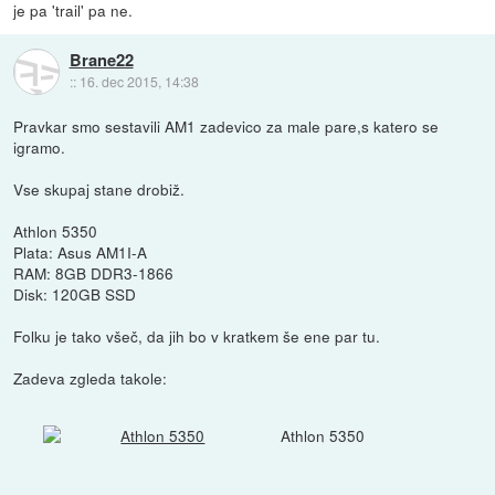
je pa 'trail' pa ne.
Brane22
::
16. dec 2015, 14:38
Pravkar smo sestavili AM1 zadevico za male pare,s katero se
igramo.
Vse skupaj stane drobiž.
Athlon 5350
Plata: Asus AM1I-A
RAM: 8GB DDR3-1866
Disk: 120GB SSD
Folku je tako všeč, da jih bo v kratkem še ene par tu.
Zadeva zgleda takole:
Athlon 5350