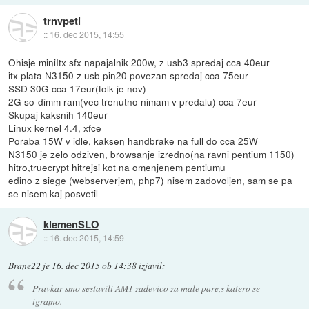
trnvpeti
::
16. dec 2015, 14:55
Ohisje miniItx sfx napajalnik 200w, z usb3 spredaj cca 40eur
itx plata N3150 z usb pin20 povezan spredaj cca 75eur
SSD 30G cca 17eur(tolk je nov)
2G so-dimm ram(vec trenutno nimam v predalu) cca 7eur
Skupaj kaksnih 140eur
Linux kernel 4.4, xfce
Poraba 15W v idle, kaksen handbrake na full do cca 25W
N3150 je zelo odziven, browsanje izredno(na ravni pentium 1150)
hitro,truecrypt hitrejsi kot na omenjenem pentiumu
edino z siege (webserverjem, php7) nisem zadovoljen, sam se pa
se nisem kaj posvetil
klemenSLO
::
16. dec 2015, 14:59
Brane22
je
16. dec 2015 ob 14:38
izjavil
:
Pravkar smo sestavili AM1 zadevico za male pare,s katero se
igramo.