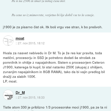
Pa si na 250€ in imaš za nekaj časa mir.
Pa cene so iz mimovrste, verjetno bi kje dobil vse to še ceneje.
j1900 je za pisarno čist ok. Itk boš vrgu vse stran, k bo prešvoh.
moat
::
27. nov 2015, 18:12
Hvala za nasvet nebivedu in Dr M. To je že res kar pravita, toda
matični, procesorju in SSD je potrebno dodati še strošek za
pomnilnik in ohišje z napajalnikom. Sistem s procesorjem Celeron
J1900, katerega bi kupil, bi stal natanko 250€ (skupaj z ohišjem,
zunanjim napajalnikom in 8GB RAMA), tako da bi vajin predlog bil
dražji za slabih 100€.
LP, moat.
Dr_M
::
27. nov 2015, 18:33
Tistle atom 330 je priblizno 1/3 procesorske moci j1900, pa ze ta ni