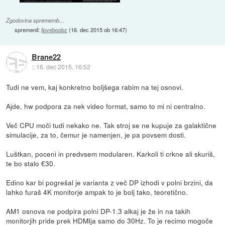
Zgodovina sprememb…
spremenil:
iloveboobz
(
16. dec 2015 ob 16:47
)
Brane22
::
16. dec 2015, 16:52
Tudi ne vem, kaj konkretno boljšega rabim na tej osnovi.
Ajde, hw podpora za nek video format, samo to mi ni centralno.
Več CPU moči tudi nekako ne. Tak stroj se ne kupuje za galaktične
simulacije, za to, čemur je namenjen, je pa povsem dosti.
Luštkan, poceni in predvsem modularen. Karkoli ti crkne ali skuriš,
te bo stalo €30.
Edino kar bi pogrešal je varianta z več DP izhodi v polni brzini, da
lahko furaš 4K monitorje ampak to je bolj tako, teoretično.
AM1 osnova ne podpira polni DP-1.3 alkaj je že in na takih
monitorjih pride prek HDMIja samo do 30Hz. To je recimo mogoče