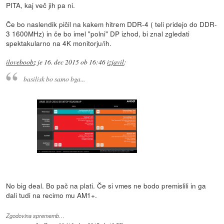
PITA, kaj več jih pa ni.
Če bo naslendik pičil na kakem hitrem DDR-4 ( teli pridejo do DDR-
3 1600MHz) in če bo imel "polni" DP izhod, bi znal zgledati
spektakularno na 4K monitorju/ih.
iloveboobz
je
16. dec 2015 ob 16:46
izjavil
:
basilisk bo samo bga...
No big deal. Bo pač na plati. Če si vmes ne bodo premislili in ga
dali tudi na recimo mu AM1+.
Zgodovina sprememb…