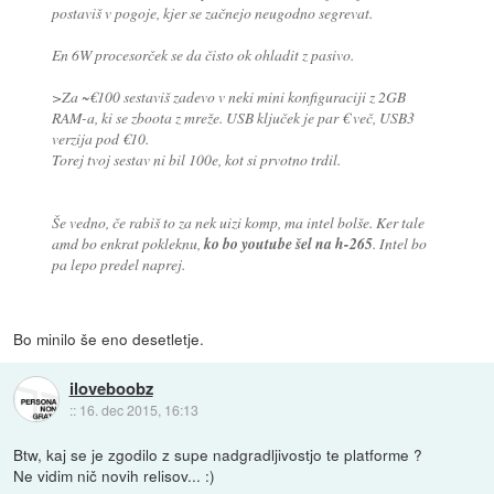
postaviš v pogoje, kjer se začnejo neugodno segrevat.
En 6W procesorček se da čisto ok ohladit z pasivo.
>Za ~€100 sestaviš zadevo v neki mini konfiguraciji z 2GB
RAM-a, ki se zboota z mreže. USB ključek je par € več, USB3
verzija pod €10.
Torej tvoj sestav ni bil 100e, kot si prvotno trdil.
Še vedno, če rabiš to za nek uizi komp, ma intel bolše. Ker tale
amd bo enkrat pokleknu,
ko bo youtube šel na h-265
. Intel bo
pa lepo predel naprej.
Bo minilo še eno desetletje.
iloveboobz
::
16. dec 2015, 16:13
Btw, kaj se je zgodilo z supe nadgradljivostjo te platforme ?
Ne vidim nič novih relisov... :)