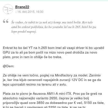
Brane22
::
16. dec 2015, 16:30
Še vedno, če rabiš to za nek uizi komp, ma intel bolše. Ker tale
amd bo enkrat pokleknu, ko bo youtube šel na h-265. Intel bo pa
lepo predel naprej.
Enkrat ko bo šel YT na h.265 bom imel ali vaapi driver ki bo uprabil
GPU za to ali pa bom počil na mizo novo pest drobiža za novo
plato, proc in ram in ohišje če bo treba.
@Dem:
Za ohišje ne vem točno, poglej na Mindfactory za model. Zanimiv
je, ker ima kljub cenenosti napajalnik zunanji 12V DC in se ga da
lepo uporoabit recimo na terenu ali v avtu.
Plata za to pixno je Asusova AM1I-A mini-ITX. Proc pa če greš na
absolutno najcenejšo varianto 2650, čeprav je veliko bolj
priporočljiv quad core 3850 za dobesedno par € več, 5150 za tiste,
ki bi se hecali z navijanjem ali 5350 za tiste, ki se ne bi.