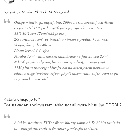
trnvpeti
je
16. dec 2015 ob 14:55
izjavil
:
Ohisje miniItx sfx napajalnik 200w, z usb3 spredaj cca 40eur
itx plata N3150 z usb pin20 povezan spredaj cca 75eur
SSD 30G cca 17eur(tolk je nov)
2G so-dimm ram(vec trenutno nimam v predalu) cca 7eur
Skupaj kaksnih 140eur
Linux kernel 4.4, xfce
Poraba 15W v idle, kaksen handbrake na full do cca 25W
N3150 je zelo odziven, browsanje izredno(na ravni pentium
1150) hitro,truecrypt hitrejsi kot na omenjenem pentiumu
edino z siege (webserverjem, php7) nisem zadovoljen, sam se pa
se nisem kaj posvetil
Katero ohisje je to?
Gre navaden sodimm ram lahko not ali more bit nujno DDR3L?
A lahko stestirate FHD / 4k ter bluray sample? To bi bla zanimia
low budget alternativa če zmore predvajta te stvari.