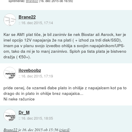
spremenilo:
Brane22
(
16. dec 2015 ob 16:55
)
Brane22
::
16. dec 2015, 17:14
Kar se AM1 plat tiče, je bil zanimiv še nek Biostar ali Asrock, ker je
imel opcijo 12V napajanja že na plati ( + izhod za trdi disk/SSD),
imam pa v planu svojo izvedbo ohišja s svojim napajalnikom/UPS-
om, tako da mi je to manj zanimivo. Sploh pa tista plata je bistveno
dražja ( €50+).
iloveboobz
::
16. dec 2015, 17:19
pride cenej, če vzameš đabe plato in ohišje z napajalcem kot pa to
drago dc in plato in ohišje brez napajalca...
Ni neke računice
Dr_M
::
16. dec 2015, 18:05
Brane22
je
16. dec 2015 ob 15:56
izjavil
: