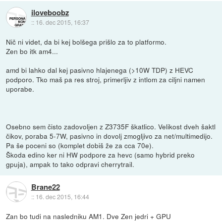
iloveboobz
::
16. dec 2015, 16:37
Nič ni videt, da bi kej bolšega prišlo za to platformo.
Zen bo itk am4...
amd bi lahko dal kej pasivno hlajenega (>10W TDP) z HEVC
podporo. Tko maš pa res stroj, primerljiv z intlom za ciljni namen
uporabe.
Osebno sem čisto zadovoljen z Z3735F škatlico. Velikost dveh šaktl
čikov, poraba 5-7W, pasivno in dovolj zmogljivo za net/multimedijo.
Pa še poceni so (komplet dobiš že za cca 70e).
Škoda edino ker ni HW podpore za hevc (samo hybrid preko
gpuja), ampak to tako odpravi cherrytrail.
Brane22
::
16. dec 2015, 16:44
Zan bo tudi na nasledniku AM1. Dve Zen jedri + GPU