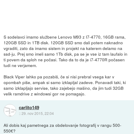
S sodelavci imamo službene Lenovo M93 z I7-4770, 16GB rama,
120GB SSD in 1TB disk. 120GB SSD smo dali potem naknadno
vgraditi, zato da imamo sistem in projekt na katerem delamo na
ssd-ju. Prej smo imeli samo 1Tb disk, pa se je vse iz tam laufalo in
ti povem da sploh ne počasi. Tako da to da je i7-4770R počasen
tudi ne verjamem.
Black Viper lahko pa pozabiš, če si nisi prebral vsega kar v
opombah piše, ampak si samo izklapljal zadeve. Ponavadi taki, ki
samo izklapljajo servise, tako zajebejo mašino, da jim tudi 32GB
velik ramdrive z windowsi gor ne pomagajo.
carlito149
::
29. nov 2015, 22:04
Ali dobis kaj pametnega za obdelovanje fotografij v rangu 500-
550€?