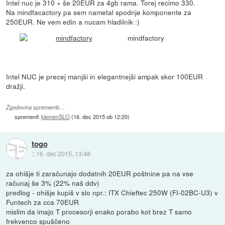
Intel nuc je 310 + še 20EUR za 4gb rama. Torej recimo 330.
Na mindfacactory pa sem nametal spodnje komponente za
250EUR. Ne vem edin a nucam hladilnik :)
mindfactory
Intel NUC je precej manjši in elegantnejši ampak skor 100EUR
dražji.
Zgodovina sprememb…
spremenil:
klemenSLO
(
16. dec 2015 ob 12:20
)
togo
::
16. dec 2015, 13:48
za ohišje ti zaračunajo dodatnih 20EUR poštnine pa na vse
računaj še 3% (22% naš ddv)
predlog - ohišje kupiš v slo npr.: ITX Chieftec 250W (FI-02BC-U3) v
Funtech za cca 70EUR
mislim da imajo T procesorji enako porabo kot brez T samo
frekvenco spuščeno