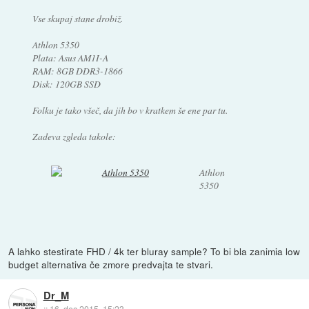
Vse skupaj stane drobiž.
Athlon 5350
Plata: Asus AM1I-A
RAM: 8GB DDR3-1866
Disk: 120GB SSD
Folku je tako všeč, da jih bo v kratkem še ene par tu.
Zadeva zgleda takole:
Athlon
5350
A lahko stestirate FHD / 4k ter bluray sample? To bi bla zanimia low
budget alternativa če zmore predvajta te stvari.
Dr_M
::
16. dec 2015, 15:23