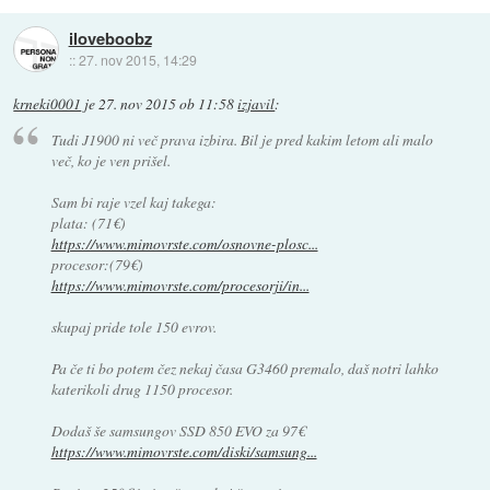
iloveboobz
::
27. nov 2015, 14:29
krneki0001
je
27. nov 2015 ob 11:58
izjavil
:
Tudi J1900 ni več prava izbira. Bil je pred kakim letom ali malo
več, ko je ven prišel.
Sam bi raje vzel kaj takega:
plata: (71€)
https://www.mimovrste.com/osnovne-plosc...
procesor:(79€)
https://www.mimovrste.com/procesorji/in...
skupaj pride tole 150 evrov.
Pa če ti bo potem čez nekaj časa G3460 premalo, daš notri lahko
katerikoli drug 1150 procesor.
Dodaš še samsungov SSD 850 EVO za 97€
https://www.mimovrste.com/diski/samsung...