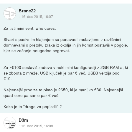
Brane22
::
16. dec 2015, 16:07
Za tisti mini vent, who cares.
Stvari s pasivnim hlajenjem so ponavadi zastavljene z različnimi
domnevami o pretoku zraka iz okolja in jih komot postaviš v pogoje,
kjer se začnejo neugodno segrevat.
Za ~€100 sestaviš zadevo v neki mini konfiguraciji z 2GB RAM-a, ki
se zboota z mreže. USB ključek je par € več, USB3 verzija pod
€10.
Najcenejši proc za to plato je 2650, ki je manj ko €30. Najcenejši
quad-core pa samo par € več.
Kako je to "drago za popizdit" ?
D3m
::
16. dec 2015, 16:08