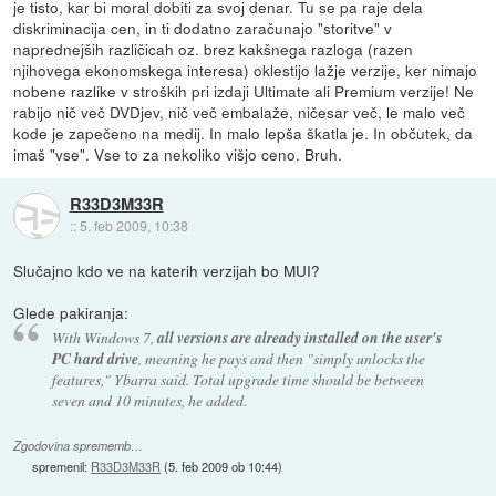
je tisto, kar bi moral dobiti za svoj denar. Tu se pa raje dela
diskriminacija cen, in ti dodatno zaračunajo "storitve" v
naprednejših različicah oz. brez kakšnega razloga (razen
njihovega ekonomskega interesa) oklestijo lažje verzije, ker nimajo
nobene razlike v stroških pri izdaji Ultimate ali Premium verzije! Ne
rabijo nič več DVDjev, nič več embalaže, ničesar več, le malo več
kode je zapečeno na medij. In malo lepša škatla je. In občutek, da
imaš "vse". Vse to za nekoliko višjo ceno. Bruh.
R33D3M33R
::
5. feb 2009, 10:38
Slučajno kdo ve na katerih verzijah bo MUI?
Glede pakiranja:
With Windows 7,
all versions are already installed on the user's
PC hard drive
, meaning he pays and then "simply unlocks the
features," Ybarra said. Total upgrade time should be between
seven and 10 minutes, he added.
Zgodovina sprememb…
spremenil:
R33D3M33R
(
5. feb 2009 ob 10:44
)