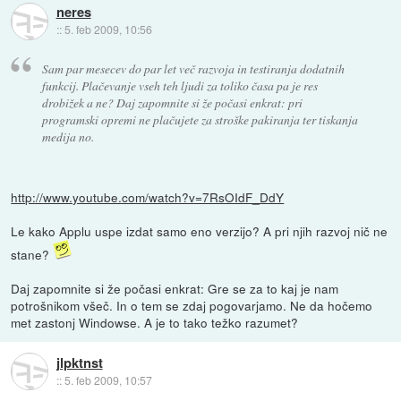
neres
::
5. feb 2009, 10:56
Sam par mesecev do par let več razvoja in testiranja dodatnih
funkcij. Plačevanje vseh teh ljudi za toliko časa pa je res
drobižek a ne? Daj zapomnite si že počasi enkrat: pri
programski opremi ne plačujete za stroške pakiranja ter tiskanja
medija no.
http://www.youtube.com/watch?v=7RsOIdF_DdY
Le kako Applu uspe izdat samo eno verzijo? A pri njih razvoj nič ne
stane?
Daj zapomnite si že počasi enkrat: Gre se za to kaj je nam
potrošnikom všeč. In o tem se zdaj pogovarjamo. Ne da hočemo
met zastonj Windowse. A je to tako težko razumet?
jlpktnst
::
5. feb 2009, 10:57