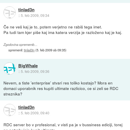
tinlad3n
::
5. feb 2009, 09:34
Če ne veš kaj je to, potem verjetno ne rabiš tega imet.
Pa tudi tam kjer piše kaj ima katera verzija je razloženo kaj je kaj.
Zgodovina sprememb…
spremenil:
tinlad3n
(
5. feb 2009 ob 09:35
)
BigWhale
::
5. feb 2009, 09:36
Nevem, a tiste 'enterprise' stvari res toliko kostajo? Mora en
domaci uporabnik res kupiti ultimate razlicico, ce si zeli se RDC
streznika?
tinlad3n
::
5. feb 2009, 09:40
RDC server bo v profesional, v visti pa je v bussiness ediciji, torej
ne potrebujejo kupit ultimate.