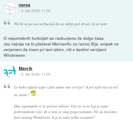
neres
::
5. feb 2009, 11:05
Pol bi se pa usi razburjal da ne rabjo pol stvari, ki so notr.
O nepotrebnih funkcijah se razburjamo že dolgo časa.
Jaz najraje ne bi plačeval Microsoftu za razvoj IEja, ampak ne
verjamem da imam pri tem izbiro, niti s šestimi verzijami
Windowsev.
Mavrik
::
5. feb 2009, 11:05
Le kako Applu uspe izdat samo eno verzijo? A pri njih razvoj nič
ne stane?
Daj zapomnite si že počasi enkrat: Gre se za to kaj je nam
potrošnikom všeč. In o tem se zdaj pogovarjamo. Ne da hočemo
met zastonj Windowse. A je to tako težko razumet?