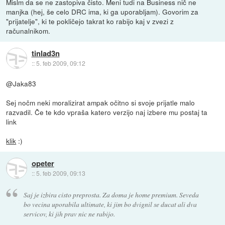
Mislm da se ne zastopiva čisto. Meni tudi na Business nič ne
manjka (hej, še celo DRC ima, ki ga uporabljam). Govorim za
"prijatelje", ki te pokličejo takrat ko rabijo kaj v zvezi z
računalnikom.
tinlad3n
::
5. feb 2009, 09:12
@Jaka83
Sej nočm neki moralizirat ampak očitno si svoje prijatle malo
razvadil. Če te kdo vpraša katero verzijo naj izbere mu postaj ta
link
klik
:)
opeter
::
5. feb 2009, 09:13
Saj je izbira cisto preprosta. Za doma je home premium. Seveda
bo vecina uporabila ultimate, ki jim bo dvignil se ducat ali dva
servicov, ki jih prav nic ne rabijo.