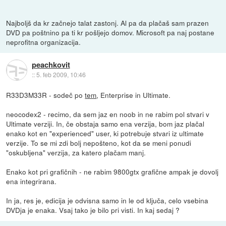
Najboljš da kr začnejo talat zastonj. Al pa da plačaš sam prazen
DVD pa poštnino pa ti kr pošljejo domov. Microsoft pa naj postane
neprofitna organizacija.
peachkovit
::
5. feb 2009, 10:46
R33D3M33R - sodeč po
tem
, Enterprise in Ultimate.
neocodex2 - recimo, da sem jaz en noob in ne rabim pol stvari v
Ultimate verziji. In, če obstaja samo ena verzija, bom jaz plačal
enako kot en "experienced" user, ki potrebuje stvari iz ultimate
verzije. To se mi zdi bolj nepošteno, kot da se meni ponudi
"oskubljena" verzija, za katero plačam manj.
Enako kot pri grafičnih - ne rabim 9800gtx grafične ampak je dovolj
ena integrirana.
In ja, res je, edicija je odvisna samo in le od ključa, celo vsebina
DVDja je enaka. Vsaj tako je bilo pri visti. In kaj sedaj ?