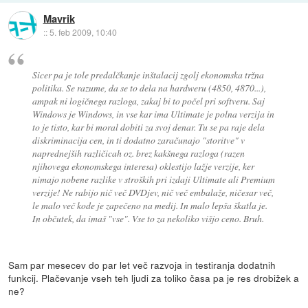
Mavrik
::
5. feb 2009, 10:40
Sicer pa je tole predalčkanje inštalacij zgolj ekonomska tržna
politika. Se razume, da se to dela na hardweru (4850, 4870...),
ampak ni logičnega razloga, zakaj bi to počel pri softveru. Saj
Windows je Windows, in vse kar ima Ultimate je polna verzija in
to je tisto, kar bi moral dobiti za svoj denar. Tu se pa raje dela
diskriminacija cen, in ti dodatno zaračunajo "storitve" v
naprednejših različicah oz. brez kakšnega razloga (razen
njihovega ekonomskega interesa) oklestijo lažje verzije, ker
nimajo nobene razlike v stroških pri izdaji Ultimate ali Premium
verzije! Ne rabijo nič več DVDjev, nič več embalaže, ničesar več,
le malo več kode je zapečeno na medij. In malo lepša škatla je.
In občutek, da imaš "vse". Vse to za nekoliko višjo ceno. Bruh.
Sam par mesecev do par let več razvoja in testiranja dodatnih
funkcij. Plačevanje vseh teh ljudi za toliko časa pa je res drobižek a
ne?