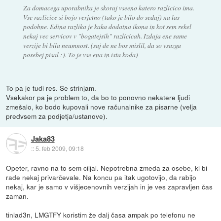
Za domacega uporabnika je skoraj vseeno katero razlicico ima.
Vse razlicice si bojo verjetno (tako je bilo do sedaj) na las
podobne. Edina razlika je kaka dodatna ikona in kot sem rekel
nekaj vec servicov v "bogatejsih" razlicicah. Izdaja ene same
verzije bi bila neumnost. (saj de ne bos mislil, da so vsazga
posebej pisal :). To je vse ena in ista koda)
To pa je tudi res. Se strinjam.
Vsekakor pa je problem to, da bo to ponovno nekatere ljudi
zmešalo, ko bodo kupovali nove računalnike za pisarne (velja
predvsem za podjetja/ustanove).
Jaka83
::
5. feb 2009, 09:18
Opeter, ravno na to sem ciljal. Nepotrebna zmeda za osebe, ki bi
rade nekaj privarčevale. Na koncu pa itak ugotovijo, da rabijo
nekaj, kar je samo v višjecenovnih verzijah in je ves zapravljen čas
zaman.
tinlad3n, LMGTFY koristim že dalj časa ampak po telefonu ne