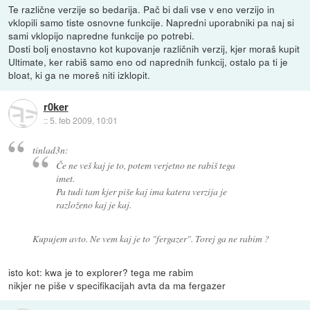
Te različne verzije so bedarija. Pač bi dali vse v eno verzijo in
vklopili samo tiste osnovne funkcije. Napredni uporabniki pa naj si
sami vklopijo napredne funkcije po potrebi.
Dosti bolj enostavno kot kupovanje različnih verzij, kjer moraš kupit
Ultimate, ker rabiš samo eno od naprednih funkcij, ostalo pa ti je
bloat, ki ga ne moreš niti izklopit.
r0ker
::
5. feb 2009, 10:01
tinlad3n:
Če ne veš kaj je to, potem verjetno ne rabiš tega
imet.
Pa tudi tam kjer piše kaj ima katera verzija je
razloženo kaj je kaj.
Kupujem avto. Ne vem kaj je to "fergazer". Torej ga ne rabim ?
isto kot: kwa je to explorer? tega me rabim
nikjer ne piše v specifikacijah avta da ma fergazer