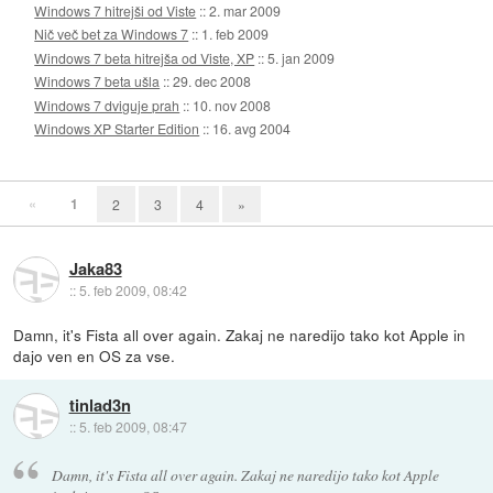
Windows 7 hitrejši od Viste
::
2. mar 2009
Nič več bet za Windows 7
::
1. feb 2009
Windows 7 beta hitrejša od Viste, XP
::
5. jan 2009
Windows 7 beta ušla
::
29. dec 2008
Windows 7 dviguje prah
::
10. nov 2008
Windows XP Starter Edition
::
16. avg 2004
«
1
2
3
4
»
Jaka83
::
5. feb 2009, 08:42
Damn, it's Fista all over again. Zakaj ne naredijo tako kot Apple in
dajo ven en OS za vse.
tinlad3n
::
5. feb 2009, 08:47
Damn, it's Fista all over again. Zakaj ne naredijo tako kot Apple