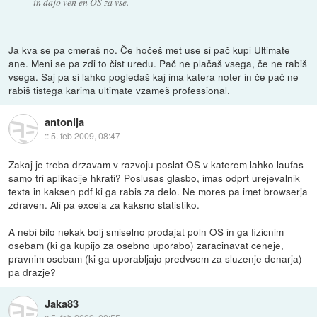
in dajo ven en OS za vse.
Ja kva se pa cmeraš no. Če hočeš met use si pač kupi Ultimate
ane. Meni se pa zdi to čist uredu. Pač ne plačaš vsega, če ne rabiš
vsega. Saj pa si lahko pogledaš kaj ima katera noter in če pač ne
rabiš tistega karima ultimate vzameš professional.
antonija
::
5. feb 2009, 08:47
Zakaj je treba drzavam v razvoju poslat OS v katerem lahko laufas
samo tri aplikacije hkrati? Poslusas glasbo, imas odprt urejevalnik
texta in kaksen pdf ki ga rabis za delo. Ne mores pa imet browserja
zdraven. Ali pa excela za kaksno statistiko.
A nebi bilo nekak bolj smiselno prodajat poln OS in ga fizicnim
osebam (ki ga kupijo za osebno uporabo) zaracinavat ceneje,
pravnim osebam (ki ga uporabljajo predvsem za sluzenje denarja)
pa drazje?
Jaka83