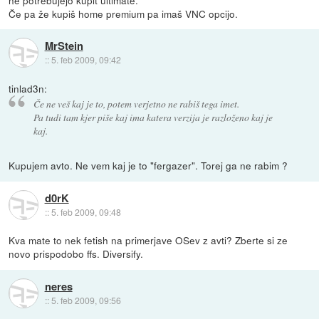
Če pa že kupiš home premium pa imaš VNC opcijo.
MrStein
::
5. feb 2009, 09:42
tinlad3n:
Če ne veš kaj je to, potem verjetno ne rabiš tega imet.
Pa tudi tam kjer piše kaj ima katera verzija je razloženo kaj je
kaj.
Kupujem avto. Ne vem kaj je to "fergazer". Torej ga ne rabim ?
d0rK
::
5. feb 2009, 09:48
Kva mate to nek fetish na primerjave OSev z avti? Zberte si ze
novo prispodobo ffs. Diversify.
neres
::
5. feb 2009, 09:56