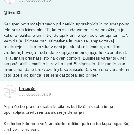
::
5. feb 2009, 08:55
@tinlad3n
Ker spet povzročajo zmedo pri neukih uporabnikih in bo spet polno
telefonskih klicev ala: "Ti, katere uindouse naj si pa naložim, a je
kakšna razlika, a uni hitrej delajo k uni, a špili bolš laufajo tam, ...".
Vem da je Ultimate pač ultimativna in ima vse, ampak zakaj
razlikujejo ... tista razlika v ceni je itak tolk minimalna, da niti ni
vredno njihovega truda, da izklapljajo in omejujejo funkcionalnost.
In ja, imam original Fisto na dveh compih (Business varianto), ker
sta pač prišli z mašino in razlika med Business in Ultimate je tako
minimalna, da je brezveze trg tako zasičiti. Daš ven eno varianto in
tisto izpiliš do konca, saj sem dal zgoraj lep primer.
tinlad3n
::
5. feb 2009, 08:56
Al pa če bo pravna oseba kupila os kot fizična oseba in ga
uporabljala predvsem za služenje denarja?
Sej če bo kdo hotu več kot starter edition pač ne bo kupu tega. Sej
ti nihče nič ne vsili.