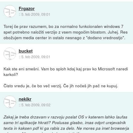
Frgazor
::
5. feb 2009, 09:01
Torej če prav razumem, bo za normalno funkcionalen windows 7
spet potrebno naložiti verzijo z vsem mogočim bloatom. Juhej. Res
obožujem media center in ostalo nesnago z "dodano vrednostjo".
bucket
::
5. feb 2009, 09:01
Kak ste eni smešni. Vam bo sploh kdaj kaj prav ko Microsoft naredi
karkoli?
Čisto vredu je, če bo več verzij. Če jih nočeš jih pač ne kupuj.
nekikr
::
5. feb 2009, 09:02
Zakaj je treba drzavam v razvoju poslat OS v katerem lahko laufas
samo tri aplikacije hkrati? Poslusas glasbo, imas odprt urejevalnik
texta in kaksen pdf ki ga rabis za delo. Ne mores pa imet browserja