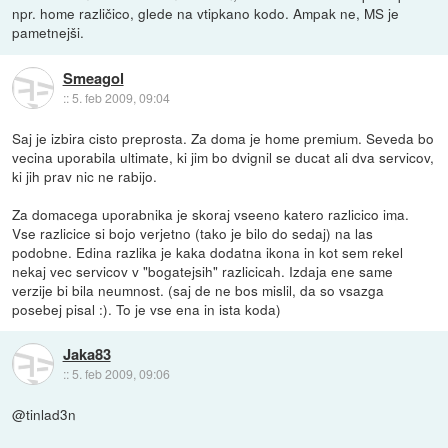
npr. home različico, glede na vtipkano kodo. Ampak ne, MS je
pametnejši.
Smeagol
::
5. feb 2009, 09:04
Saj je izbira cisto preprosta. Za doma je home premium. Seveda bo
vecina uporabila ultimate, ki jim bo dvignil se ducat ali dva servicov,
ki jih prav nic ne rabijo.
Za domacega uporabnika je skoraj vseeno katero razlicico ima.
Vse razlicice si bojo verjetno (tako je bilo do sedaj) na las
podobne. Edina razlika je kaka dodatna ikona in kot sem rekel
nekaj vec servicov v "bogatejsih" razlicicah. Izdaja ene same
verzije bi bila neumnost. (saj de ne bos mislil, da so vsazga
posebej pisal :). To je vse ena in ista koda)
Jaka83
::
5. feb 2009, 09:06
@tinlad3n