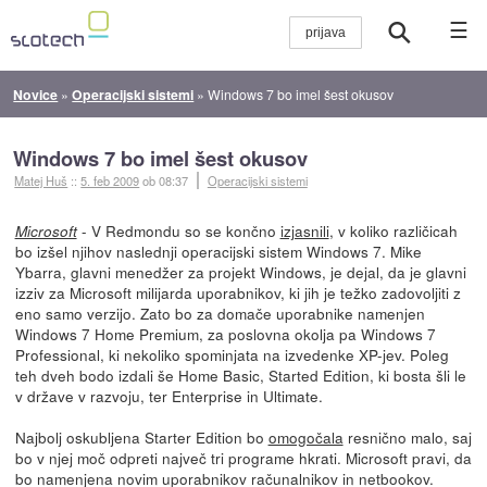
☰
Novice
»
Operacijski sistemi
»
Windows 7 bo imel šest okusov
Windows 7 bo imel šest okusov
Matej Huš
::
5. feb 2009
ob 08:37
Operacijski sistemi
- V Redmondu so se končno
izjasnili
, v koliko različicah
Microsoft
bo izšel njihov naslednji operacijski sistem Windows 7. Mike
Ybarra, glavni menedžer za projekt Windows, je dejal, da je glavni
izziv za Microsoft milijarda uporabnikov, ki jih je težko zadovoljiti z
eno samo verzijo. Zato bo za domače uporabnike namenjen
Windows 7 Home Premium, za poslovna okolja pa Windows 7
Professional, ki nekoliko spominjata na izvedenke XP-jev. Poleg
teh dveh bodo izdali še Home Basic, Started Edition, ki bosta šli le
v države v razvoju, ter Enterprise in Ultimate.
Najbolj oskubljena Starter Edition bo
omogočala
resnično malo, saj
bo v njej moč odpreti največ tri programe hkrati. Microsoft pravi, da
bo namenjena novim uporabnikov računalnikov in netbookov.