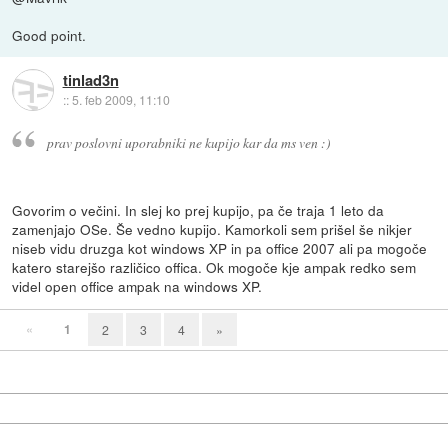
Good point.
tinlad3n
::
5. feb 2009, 11:10
prav poslovni uporabniki ne kupijo kar da ms ven :)
Govorim o večini. In slej ko prej kupijo, pa če traja 1 leto da
zamenjajo OSe. Še vedno kupijo. Kamorkoli sem prišel še nikjer
niseb vidu druzga kot windows XP in pa office 2007 ali pa mogoče
katero starejšo različico offica. Ok mogoče kje ampak redko sem
videl open office ampak na windows XP.
«
1
2
3
4
»