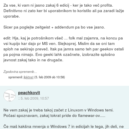
Za vse, ki vam ni jasno zakaj 6 edicij - ker je tako več profita.
Definitivno ni zato ker bi uporabnikom to koristilo ali pa zaradi lažje
uporabe.
Sicer pa poglejte zeitgeist + addendum pa bo vse jasno.
edit: Hja, kaj je potrošnikom všeč ... folk mal zajamra, na koncu pa
vsi kupijo kar dajo pr MS ven. Slejkoprej. Mislim da se oni tam
sploh ne sekirajo preveč. Itak pa jamra samo teh par geekov ostali
pa pojma nimajo. Evo geeki lahk ozačnete, izobrazite splošno
javnost zakaj tako in ne drugače.
Zgodovina sprememb…
spremenil:
jlpktnst
(
5. feb 2009 ob 10:58
)
peachkovit
::
5. feb 2009, 10:57
Ne vem zakaj je treba takoj začet z Linuxom v Windows temi.
Počasi spoznavam, zakaj tokrat pride do flamewar-ov.....
Če maš kakšna mnenja o Windows 7 in edicijah le tega, jih deli, ne