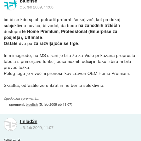
bluefish
::
5. feb 2009, 11:06
če bi se kdo sploh potrudil prebrati še kaj več, kot pa dokaj
subjektivno novico, bi vedel, da bodo
na zahodnih tržiščih
dostopni
le Home Premium, Professional (Enterprise za
.
podjetja), Ultimate
dve pa
.
Ostale
za razvijajoče se trge
In mimogrede, na MS strani je bila že za Visto prikazana preprosta
tabela s primerjavo funkcij posameznih edicij in tako izbira ni bila
preveč težka.
Poleg tega je v večini prenosnikov zraven OEM Home Premium.
Skratka, odrastite že enkrat in ne berite selektivno.
Zgodovina sprememb…
spremenil:
bluefish
(
5. feb 2009 ob 11:07
)
tinlad3n
::
5. feb 2009, 11:07
@Mavrik