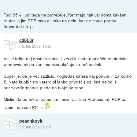
Tudi 95% ljudi tega ne potrebuje. Ker majo itak vsi doma kakšen
router in jim RDP tako ali tako ne dela, ker ne znajo portov
forwardat na ip.
c00L3r
::
5. feb 2009, 10:24
Vsi ki trdite naj obstaja samo 1 verzija imate nameščene piratske
windowse ali pa vam mamica plačuje za računalnik.
Super je, da je več različic. Pogledaš katera kaj ponuja in za koliko
€. Nato kupiš tisto katero si lahko privoščiš oz. ima najboljši
price/performance glede na tvoje potrebe.
Mislim da bo tokrat zame zanimiva različica Profesional. RDP pa
rabim na vseh PC-ih
peachkovit
::
5. feb 2009, 10:31