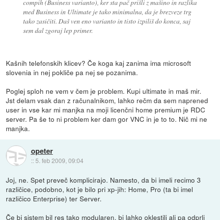
compih (Business varianto), ker sta pač prišli z mašino in razlika
med Business in Ultimate je tako minimalna, da je brezveze trg
tako zasičiti. Daš ven eno varianto in tisto izpiliš do konca, saj
sem dal zgoraj lep primer.
Kašnih telefonskih klicev? Če koga kaj zanima ima microsoft
slovenia in nej pokliče pa nej se pozanima.
Poglej sploh ne vem v čem je problem. Kupi ultimate in maš mir.
Jst delam vsak dan z računalnikom, lahko rečm da sem naprened
user in vse kar mi manjka na moji licenčni home premium je RDC
server. Pa še to ni problem ker dam gor VNC in je to to. Nič mi ne
manjka.
opeter
::
5. feb 2009, 09:04
Joj, ne. Spet preveč komplicirajo. Namesto, da bi imeli recimo 3
različice, podobno, kot je bilo pri xp-jih: Home, Pro (ta bi imel
različico Enterprise) ter Server.
Če bi sistem bil res tako modularen, bi lahko oklestili ali pa odprli