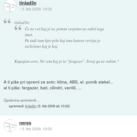
tinlad3n
::
5. feb 2009, 10:02
tinlad3n:
Če ne veš kaj je to, potem verjetno ne rabiš tega
imet.
Pa tudi tam kjer piše kaj ima katera verzija je
razloženo kaj je kaj.
Kupujem avto. Ne vem kaj je to "fergazer". Torej ga ne rabim ?
A ti piše pri opremi za avto: klima, ABS, el. pomik stekel...
al ti piše: fergazer, bati, cilindri, ventili, ...
Zgodovina sprememb…
spremenil:
tinlad3n
(
5. feb 2009 ob 10:02
)
neres
::
5. feb 2009, 10:03