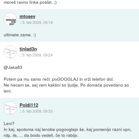
moreš ravno linka poslat. ;)
mtosev
::
5. feb 2009, 09:18
ultimate zame. :)
tinlad3n
::
5. feb 2009, 09:24
@Jaka83
Potem pa mu samo reči: poGOOGLAJ in vrži telefon dol.
Ne hecam se, sej vem kakšni so ljudje. Po domače povedano so
leni.
Poldi112
::
5. feb 2009, 09:33
Leni?
In kaj, spotoma naj lenobe pogooglajo še, kaj pomenijo razni vpn,
rdp, iis, ... da bodo vedeli, če to rabijo.