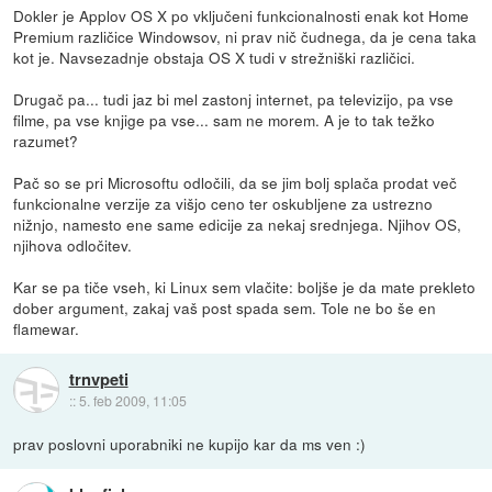
Dokler je Applov OS X po vključeni funkcionalnosti enak kot Home
Premium različice Windowsov, ni prav nič čudnega, da je cena taka
kot je. Navsezadnje obstaja OS X tudi v strežniški različici.
Drugač pa... tudi jaz bi mel zastonj internet, pa televizijo, pa vse
filme, pa vse knjige pa vse... sam ne morem. A je to tak težko
razumet?
Pač so se pri Microsoftu odločili, da se jim bolj splača prodat več
funkcionalne verzije za višjo ceno ter oskubljene za ustrezno
nižnjo, namesto ene same edicije za nekaj srednjega. Njihov OS,
njihova odločitev.
Kar se pa tiče vseh, ki Linux sem vlačite: boljše je da mate prekleto
dober argument, zakaj vaš post spada sem. Tole ne bo še en
flamewar.
trnvpeti
::
5. feb 2009, 11:05
prav poslovni uporabniki ne kupijo kar da ms ven :)