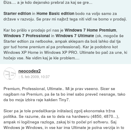
Đizs.... a je kdo dejansko prebral za kaj se gre...
in
bodo na voljo samo za
Starter edition
Home Basic edition
države v razvoju. Se prav mi najbrž tega niti vidl ne bomo v prodaji.
Kar bo prišlo v prodajo pri nas je
,
Windows 7 Home Premium
in
(ok, mogoče še
Windows 7 Professional
Windows 7 Ultimate
Starter edtion za netbooke, ampak sklepam da boš lahko dal tja
gor tud home premium al pa professional). Kar je podobno kot
Windows XP Home in Windows XP PRO. Ultimate bo pač za une, ki
hočejo vse. Ne vidim kaj je kle problem....
neocodex2
::
5. feb 2009, 10:37
Premium, Professional, Ultimate.. Mi je prav vseeno. Sicer se
nagibam na Premium, pa še ta bo imel sabo preveč nesnage, tako
da bo moja izbira raje kakšen Tiny7.
Sicer pa je tole predalčkanje inštalacij zgolj ekonomska tržna
politika. Se razume, da se to dela na hardweru (4850, 4870...),
ampak ni logičnega razloga, zakaj bi to počel pri softveru. Saj
Windows je Windows, in vse kar ima Ultimate je polna verzija in to