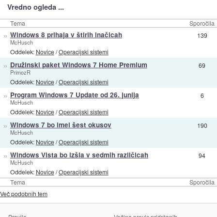
Vredno ogleda ...
Tema
Sporočila
»
Windows 8 prihaja v štirih inačicah
139
McHusch
Oddelek:
Novice
/
Operacijski sistemi
»
Družinski paket Windows 7 Home Premium
69
PrimozR
Oddelek:
Novice
/
Operacijski sistemi
»
Program Windows 7 Update od 26. junija
6
McHusch
Oddelek:
Novice
/
Operacijski sistemi
»
Windows 7 bo imel šest okusov
190
McHusch
Oddelek:
Novice
/
Operacijski sistemi
»
Windows Vista bo izšla v sedmih različicah
94
McHusch
Oddelek:
Novice
/
Operacijski sistemi
Tema
Sporočila
Več podobnih tem
Pravila
Večina pravic pridržanih