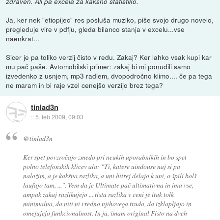
zdraven. Ali pa excela za kaksno statistiko.
Ja, ker nek "etiopijec" res posluša muziko, piše svojo drugo novelo,
pregleduje vire v pdfju, gleda bilanco stanja v excelu...vse
naenkrat...
Sicer je pa toliko verzij čisto v redu. Zakaj? Ker lahko vsak kupi kar
mu pač paše. Avtomobilski primer: zakaj bi mi ponudili samo
izvedenko z usnjem, mp3 radiem, dvopodročno klimo.... če pa tega
ne maram in bi raje vzel cenejšo verzijo brez tega?
tinlad3n
::
5. feb 2009, 09:03
@tinlad3n
Ker spet povzročajo zmedo pri neukih uporabnikih in bo spet
polno telefonskih klicev ala: "Ti, katere uindouse naj si pa
naložim, a je kakšna razlika, a uni hitrej delajo k uni, a špili bolš
laufajo tam, ...". Vem da je Ultimate pač ultimativna in ima vse,
ampak zakaj razlikujejo ... tista razlika v ceni je itak tolk
minimalna, da niti ni vredno njihovega truda, da izklapljajo in
omejujejo funkcionalnost. In ja, imam original Fisto na dveh