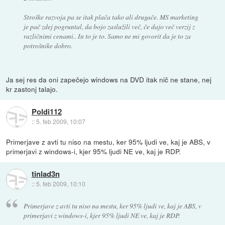
Stroške razvoja pa se itak plača tako ali drugače. MS marketing
je pač zdej pogruntal, da bojo zaslužili več, če dajo več verzij z
različnimi cenami.. In to je to. Samo ne mi govorit da je to za
potrošnike dobro.
Ja sej res da oni zapečejo windows na DVD itak nič ne stane, nej
kr zastonj talajo.
Poldi112
::
5. feb 2009, 10:07
Primerjave z avti tu niso na mestu, ker 95% ljudi ve, kaj je ABS, v
primerjavi z windows-i, kjer 95% ljudi NE ve, kaj je RDP.
tinlad3n
::
5. feb 2009, 10:10
Primerjave z avti tu niso na mestu, ker 95% ljudi ve, kaj je ABS, v
primerjavi z windows-i, kjer 95% ljudi NE ve, kaj je RDP.