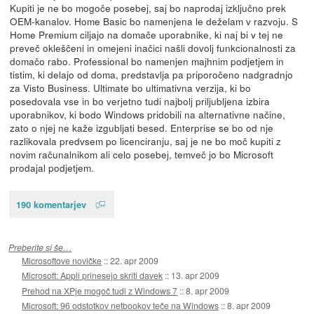
Kupiti je ne bo mogoče posebej, saj bo naprodaj izključno prek
OEM-kanalov. Home Basic bo namenjena le deželam v razvoju. S
Home Premium ciljajo na domače uporabnike, ki naj bi v tej ne
preveč okleščeni in omejeni inačici našli dovolj funkcionalnosti za
domačo rabo. Professional bo namenjen majhnim podjetjem in
tistim, ki delajo od doma, predstavlja pa priporočeno nadgradnjo
za Visto Business. Ultimate bo ultimativna verzija, ki bo
posedovala vse in bo verjetno tudi najbolj priljubljena izbira
uporabnikov, ki bodo Windows pridobili na alternativne načine,
zato o njej ne kaže izgubljati besed. Enterprise se bo od nje
razlikovala predvsem po licenciranju, saj je ne bo moč kupiti z
novim računalnikom ali celo posebej, temveč jo bo Microsoft
prodajal podjetjem.
190 komentarjev
Preberite si še…
Microsoftove novičke
::
22. apr 2009
Microsoft: Appli prinesejo skriti davek
::
13. apr 2009
Prehod na XPje mogoč tudi z Windows 7
::
8. apr 2009
Microsoft: 96 odstotkov netbookov teče na Windows
::
8. apr 2009