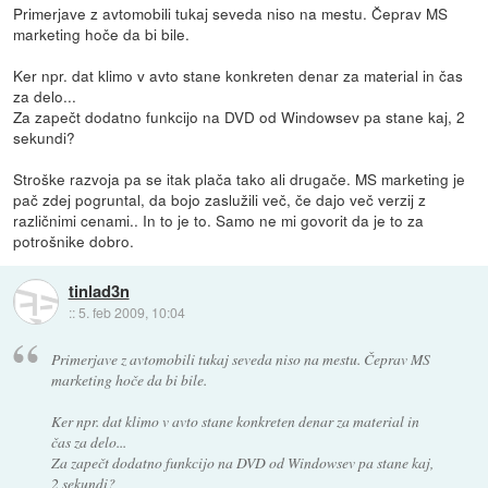
Primerjave z avtomobili tukaj seveda niso na mestu. Čeprav MS
marketing hoče da bi bile.
Ker npr. dat klimo v avto stane konkreten denar za material in čas
za delo...
Za zapečt dodatno funkcijo na DVD od Windowsev pa stane kaj, 2
sekundi?
Stroške razvoja pa se itak plača tako ali drugače. MS marketing je
pač zdej pogruntal, da bojo zaslužili več, če dajo več verzij z
različnimi cenami.. In to je to. Samo ne mi govorit da je to za
potrošnike dobro.
tinlad3n
::
5. feb 2009, 10:04
Primerjave z avtomobili tukaj seveda niso na mestu. Čeprav MS
marketing hoče da bi bile.
Ker npr. dat klimo v avto stane konkreten denar za material in
čas za delo...
Za zapečt dodatno funkcijo na DVD od Windowsev pa stane kaj,
2 sekundi?