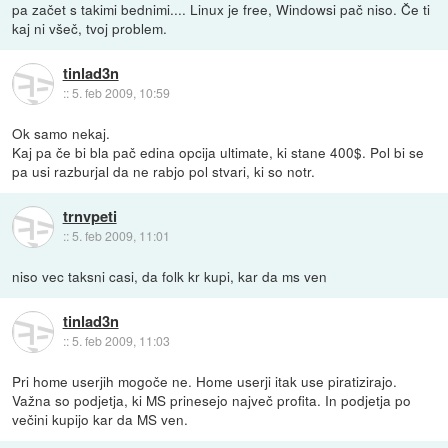
pa začet s takimi bednimi.... Linux je free, Windowsi pač niso. Če ti
kaj ni všeč, tvoj problem.
tinlad3n
::
5. feb 2009, 10:59
Ok samo nekaj.
Kaj pa če bi bla pač edina opcija ultimate, ki stane 400$. Pol bi se
pa usi razburjal da ne rabjo pol stvari, ki so notr.
trnvpeti
::
5. feb 2009, 11:01
niso vec taksni casi, da folk kr kupi, kar da ms ven
tinlad3n
::
5. feb 2009, 11:03
Pri home userjih mogoče ne. Home userji itak use piratizirajo.
Važna so podjetja, ki MS prinesejo največ profita. In podjetja po
večini kupijo kar da MS ven.