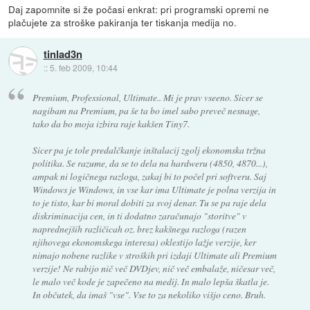
Daj zapomnite si že počasi enkrat: pri programski opremi ne
plačujete za stroške pakiranja ter tiskanja medija no.
tinlad3n
::
5. feb 2009, 10:44
Premium, Professional, Ultimate.. Mi je prav vseeno. Sicer se
nagibam na Premium, pa še ta bo imel sabo preveč nesnage,
tako da bo moja izbira raje kakšen Tiny7.
Sicer pa je tole predalčkanje inštalacij zgolj ekonomska tržna
politika. Se razume, da se to dela na hardweru (4850, 4870...),
ampak ni logičnega razloga, zakaj bi to počel pri softveru. Saj
Windows je Windows, in vse kar ima Ultimate je polna verzija in
to je tisto, kar bi moral dobiti za svoj denar. Tu se pa raje dela
diskriminacija cen, in ti dodatno zaračunajo "storitve" v
naprednejših različicah oz. brez kakšnega razloga (razen
njihovega ekonomskega interesa) oklestijo lažje verzije, ker
nimajo nobene razlike v stroških pri izdaji Ultimate ali Premium
verzije! Ne rabijo nič več DVDjev, nič več embalaže, ničesar več,
le malo več kode je zapečeno na medij. In malo lepša škatla je.
In občutek, da imaš "vse". Vse to za nekoliko višjo ceno. Bruh.