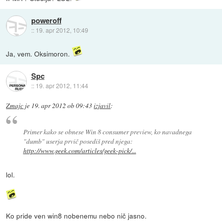
poweroff
::
19. apr 2012, 10:49
Ja, vem. Oksimoron.
Spc
::
19. apr 2012, 11:44
Zmajc
je
19. apr 2012 ob 09:43
izjavil
:
Primer kako se obnese Win 8 consumer preview, ko navadnega
"dumb" userja prvič posediš pred njega:
http://www.geek.com/articles/geek-pick/...
lol.
Ko pride ven win8 nobenemu nebo nič jasno.