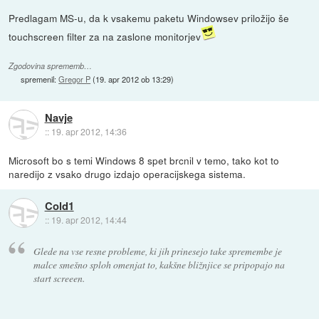
Predlagam MS-u, da k vsakemu paketu Windowsev priložijo še
touchscreen filter za na zaslone monitorjev
Zgodovina sprememb…
spremenil:
Gregor P
(
19. apr 2012 ob 13:29
)
Navje
::
19. apr 2012, 14:36
Microsoft bo s temi Windows 8 spet brcnil v temo, tako kot to
naredijo z vsako drugo izdajo operacijskega sistema.
Cold1
::
19. apr 2012, 14:44
Glede na vse resne probleme, ki jih prinesejo take spremembe je
malce smešno sploh omenjat to, kakšne bližnjice se pripopajo na
start screeen.