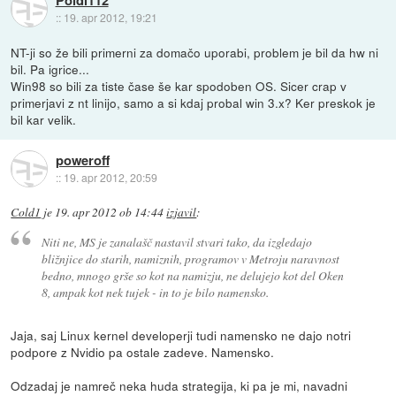
::
19. apr 2012, 19:21
NT-ji so že bili primerni za domačo uporabi, problem je bil da hw ni
bil. Pa igrice...
Win98 so bili za tiste čase še kar spodoben OS. Sicer crap v
primerjavi z nt linijo, samo a si kdaj probal win 3.x? Ker preskok je
bil kar velik.
poweroff
::
19. apr 2012, 20:59
Cold1
je
19. apr 2012 ob 14:44
izjavil
:
Niti ne, MS je zanalašč nastavil stvari tako, da izgledajo
bližnjice do starih, namiznih, programov v Metroju naravnost
bedno, mnogo grše so kot na namizju, ne delujejo kot del Oken
8, ampak kot nek tujek - in to je bilo namensko.
Jaja, saj Linux kernel developerji tudi namensko ne dajo notri
podpore z Nvidio pa ostale zadeve. Namensko.
Odzadaj je namreč neka huda strategija, ki pa je mi, navadni