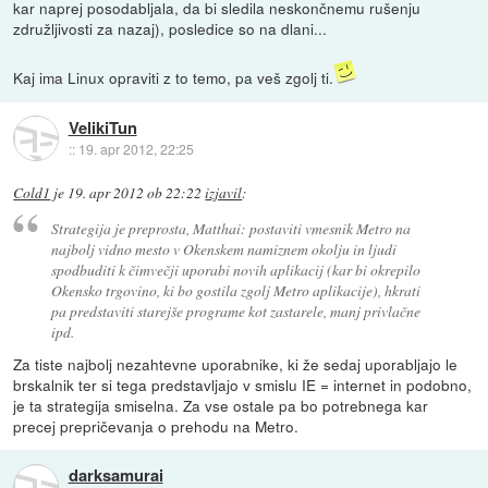
kar naprej posodabljala, da bi sledila neskončnemu rušenju
združljivosti za nazaj), posledice so na dlani...
Kaj ima Linux opraviti z to temo, pa veš zgolj ti.
VelikiTun
::
19. apr 2012, 22:25
Cold1
je
19. apr 2012 ob 22:22
izjavil
:
Strategija je preprosta, Matthai: postaviti vmesnik Metro na
najbolj vidno mesto v Okenskem namiznem okolju in ljudi
spodbuditi k čimvečji uporabi novih aplikacij (kar bi okrepilo
Okensko trgovino, ki bo gostila zgolj Metro aplikacije), hkrati
pa predstaviti starejše programe kot zastarele, manj privlačne
ipd.
Za tiste najbolj nezahtevne uporabnike, ki že sedaj uporabljajo le
brskalnik ter si tega predstavljajo v smislu IE = internet in podobno,
je ta strategija smiselna. Za vse ostale pa bo potrebnega kar
precej prepričevanja o prehodu na Metro.
darksamurai