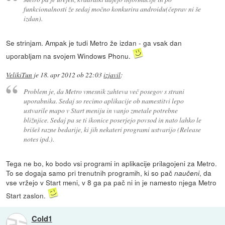
funkcionalnosti že sedaj močno konkurira androidu(čeprav ni še
izdan).
Se strinjam. Ampak je tudi Metro že izdan - ga vsak dan
uporabljam na svojem Windows Phonu.
VelikiTun
je
18. apr 2012 ob 22:03
izjavil
:
Problem je, da Metro vmesnik zahteva več posegov s strani
uporabnika. Sedaj so recimo aplikacije ob namestitvi lepo
ustvarile mapo v Start meniju in vanjo zmetale potrebne
bližnjice. Sedaj pa se ti ikonice poserjejo povsod in nato lahko le
brišeš razne bedarije, ki jih nekateri programi ustvarijo (Release
notes ipd.).
Tega ne bo, ko bodo vsi programi in aplikacije prilagojeni za Metro.
To se dogaja samo pri trenutnih programih, ki so pač
, da
naučeni
vse vržejo v Start meni, v 8 ga pa pač ni in je namesto njega Metro
Start zaslon.
Cold1