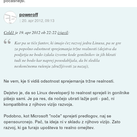
počasnejši.
poweroff
::
20. apr 2012, 09:13
Cold1
je
19. apr 2012 ob 22:22
izjavil
:
Kar pa se tiče fantov, ki imajo čez razvoj jedra Linuxa, pa se gre
za popolno odsotnost sprejemanja tržne realnosti (dejstva da
podjetja ne bodo izdala izvorne kode gonilnikov in jih hkrati
tudi ne bodo kar naprej posodabljala, da bi sledila
neskončnemu rušenju združljivosti za nazaj),
Ne vem, kje ti vidiš odsotnost sprejemanja tržne realnosti.
Dejstvo je, da so Linux developerji to realnost sprejeli in gonilnike
pišejo sami. Je pa res, da nočejo ubrati lažje poti - pač, ni
kompatibilna z njihovo vizijo razvoja.
Podobno, kot Microsoft "noče" sprejeti predlogov, naj se
opensourcnejo. Pač, ta ideja ni v skladu z njihovo vizijo. Zato
razvoj, ki ga furajo upošteva to realno omejitev.