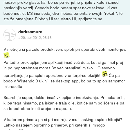
nadzor preko glasu, kar bo se pa verjetno prijelo v kateri izmed
naslednjih verzij. Seveda bodo potem spet nove težave, ki vas
bodo motile. MS ima sedaj dva močna patenta v svojih "rokah", to
sta že omenjena Ribbon UI ter Metro UI, sprijaznite se.
darksamurai
::
20. apr 2012, 08:18
V metroju si pa zelo produktiven, sploh pri uporabi dveh monitorjev.
Pa tudi z preklapljanjem aplikacij imaš več dela, kot si ga imel prej
in po nepotrebnem moraš 3x več premikati miško... Glasovno
upravljanje je pa sploh uporabno v enterpirse okoljih!
Če pa
bodo v Wintendo 9 ukinili še desktop app, bo pa to sploh samomor
microsofta.
Search je super, dokler imaš vklopljeno indeksiranje. Pri nekaterih,
ki pa tega nimamo, pa iskanje traja dlje, kot če sam poiščem (je pa
za to potrebno imeti urejene mape...).
V katerem primeru pa si pri metroju v multitaskingu sploh hitrejši?
Lahko naštejem ogromno primerov, pri katerih si mnogo