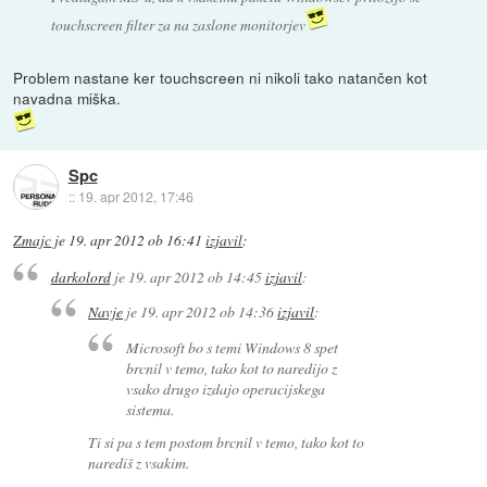
touchscreen filter za na zaslone monitorjev
Problem nastane ker touchscreen ni nikoli tako natančen kot
navadna miška.
Spc
::
19. apr 2012, 17:46
Zmajc
je
19. apr 2012 ob 16:41
izjavil
:
darkolord
je
19. apr 2012 ob 14:45
izjavil
:
Navje
je
19. apr 2012 ob 14:36
izjavil
:
Microsoft bo s temi Windows 8 spet
brcnil v temo, tako kot to naredijo z
vsako drugo izdajo operacijskega
sistema.
Ti si pa s tem postom brcnil v temo, tako kot to
narediš z vsakim.