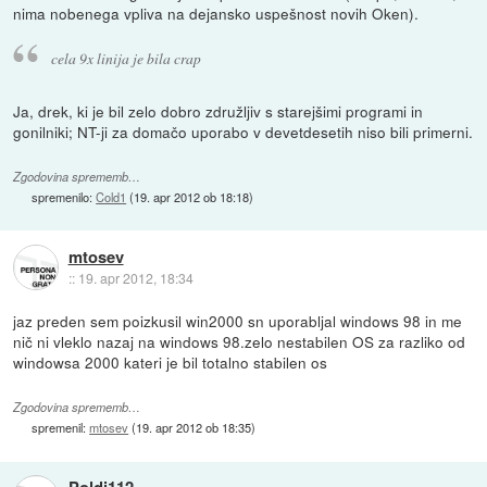
nima nobenega vpliva na dejansko uspešnost novih Oken).
cela 9x linija je bila crap
Ja, drek, ki je bil zelo dobro združljiv s starejšimi programi in
gonilniki; NT-ji za domačo uporabo v devetdesetih niso bili primerni.
Zgodovina sprememb…
spremenilo:
Cold1
(
19. apr 2012 ob 18:18
)
mtosev
::
19. apr 2012, 18:34
jaz preden sem poizkusil win2000 sn uporabljal windows 98 in me
nič ni vleklo nazaj na windows 98.zelo nestabilen OS za razliko od
windowsa 2000 kateri je bil totalno stabilen os
Zgodovina sprememb…
spremenil:
mtosev
(
19. apr 2012 ob 18:35
)
Poldi112