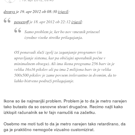
dronyx
je
19. apr 2012 ob 08:30
izjavil
:
poweroff
je
18. apr 2012 ob 22:12
izjavil
:
Samo problem je, ker bo nov vmesnik prinesel
izredno visoke stroške prilagajanja.
OS ponavadi služi zgolj za zaganjanje programov (in
upravljanje sistema, kar pa običajni uporabnik počne v
minimalnem obsegu). Ali ima ikona programa 256 barv in je
velika 16x16 pikslov ali pa ima 2 milijona barv in je velika
500x500 pikslov je zame povsem irelevantno in dvomim, da to
lahko bistveno podraži prilagajanje.
Ikone so še najmanjši problem. Problem je to da je metro narejen
tako butasto da so osnovne stvari drugačne. Recimo najti kako
izklopit računalnik se kr fajn namučiš na začetku.
Osebmo me moti tudi to da je metro narejen tako retardirano, da
ga je praktično nemogoče vizualno customizirat.