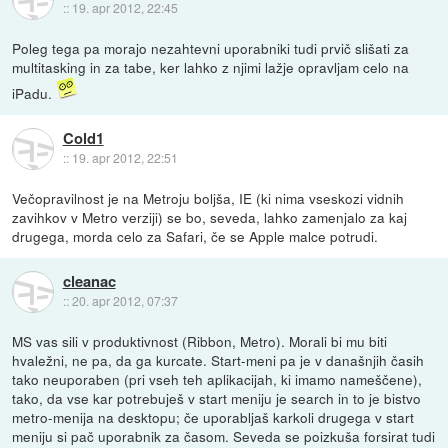
::
19. apr 2012, 22:45
Poleg tega pa morajo nezahtevni uporabniki tudi prvič slišati za
multitasking in za tabe, ker lahko z njimi lažje opravljam celo na
iPadu.
Cold1
::
19. apr 2012, 22:51
Večopravilnost je na Metroju boljša, IE (ki nima vseskozi vidnih
zavihkov v Metro verziji) se bo, seveda, lahko zamenjalo za kaj
drugega, morda celo za Safari, če se Apple malce potrudi.
cleanac
::
20. apr 2012, 07:37
MS vas sili v produktivnost (Ribbon, Metro). Morali bi mu biti
hvaležni, ne pa, da ga kurcate. Start-meni pa je v današnjih časih
tako neuporaben (pri vseh teh aplikacijah, ki imamo nameščene),
tako, da vse kar potrebuješ v start meniju je search in to je bistvo
metro-menija na desktopu; če uporabljaš karkoli drugega v start
meniju si pač uporabnik za časom. Seveda se poizkuša forsirat tudi