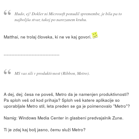
Hudo, ej! Dokler ni Microsoft ponudil spremembe, je bila pa to
najboljša stvar, takoj po narezanem kruhu.
Matthai, ne trolaj človeka, ki ne ve kaj govori.
------------------------------------
MS vas sili v produktivnost (Ribbon, Metro).
A dej, dej; česa ne poveš, Metro da je namenjen produktivnosti?
Pa sploh veš od kod prihaja? Sploh veš katere aplikacije so
uporabljale Metro stil, leta preden se ga je poimenovalo "Metro"?
Namig: Windows Media Center in glasbeni predvajalnik Zune.
Ti je zdaj kaj bolj jasno, čemu služi Metro?