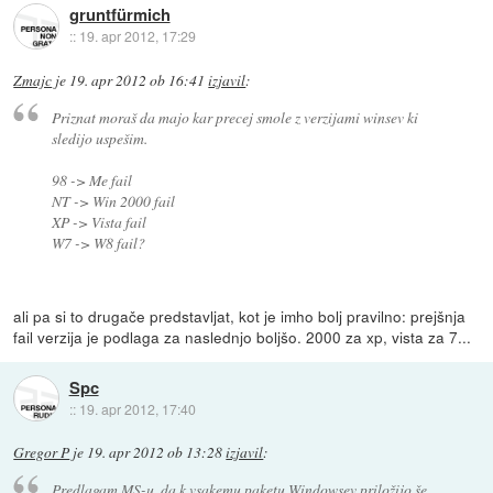
gruntfürmich
::
19. apr 2012, 17:29
Zmajc
je
19. apr 2012 ob 16:41
izjavil
:
Priznat moraš da majo kar precej smole z verzijami winsev ki
sledijo uspešim.
98 -> Me fail
NT -> Win 2000 fail
XP -> Vista fail
W7 -> W8 fail?
ali pa si to drugače predstavljat, kot je imho bolj pravilno: prejšnja
fail verzija je podlaga za naslednjo boljšo. 2000 za xp, vista za 7...
Spc
::
19. apr 2012, 17:40
Gregor P
je
19. apr 2012 ob 13:28
izjavil
:
Predlagam MS-u, da k vsakemu paketu Windowsev priložijo še