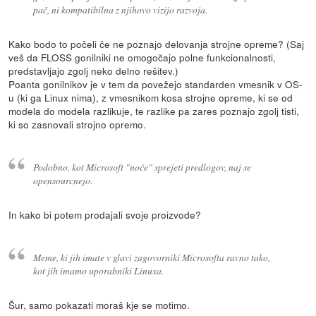
pač, ni kompatibilna z njihovo vizijo razvoja.
Kako bodo to počeli če ne poznajo delovanja strojne opreme? (Saj
veš da FLOSS gonilniki ne omogočajo polne funkcionalnosti,
predstavljajo zgolj neko delno rešitev.)
Poanta gonilnikov je v tem da povežejo standarden vmesnik v OS-
u (ki ga Linux nima), z vmesnikom kosa strojne opreme, ki se od
modela do modela razlikuje, te razlike pa zares poznajo zgolj tisti,
ki so zasnovali strojno opremo.
Podobno, kot Microsoft "noče" sprejeti predlogov, naj se
opensourcnejo.
In kako bi potem prodajali svoje proizvode?
Meme, ki jih imate v glavi zagovorniki Microsofta ravno tako,
kot jih imamo uporabniki Linuxa.
Šur, samo pokazati moraš kje se motimo.