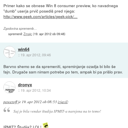
Primer kako se obnese Win 8 consumer preview, ko navadnega
"dumb" userja prvič posediš pred njega:
http://www.geek.com/articles/geek-pick/...
Zgodovina sprememb…
spremenil:
Zmajc
(
19. apr 2012 ob 09:48
)
win64
::
19. apr 2012, 09:46
Barvno shemo se da spremeniti, spreminjanje ozadja bi bilo še
fajn. Drugače sam nimam potrebe po tem, ampak bi pa prišlo prav.
dronyx
::
19. apr 2012, 10:34
poweroff
je
19. apr 2012 ob 08:53
izjavil
:
Saj je bila vendar študija IPMIT-a narejena na to temo!
IPMIT? Študija? LOL!