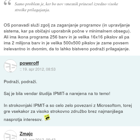
Samo problem je, ker bo nov vmesnik prinesel izredno visoke
stroške prilagajanja.
OS ponavadi služi zgolj za zaganjanje programov (in upravljanje
sistema, kar pa običajni uporabnik počne v minimalnem obsegu).
Ali ima ikona programa 256 barv in je velika 16x16 pikslov ali pa
ima 2 milijona barv in je velika 500x500 pikslov je zame povsem
irelevantno in dvomim, da to lahko bistveno podraži prilagajanje.
poweroff
::
19. apr 2012, 08:53
Podraži, podraži.
Saj je bila vendar študija IPMIT-a narejena na to temo!
In strokovnjaki IPMIT-a so celo zelo povezani z Microsoftom, torej
gre vsekakor za visoko strokovno združbo brez najmanjšega
nasprotja interesov.
Zmajc
::
19. apr 2012, 09:43