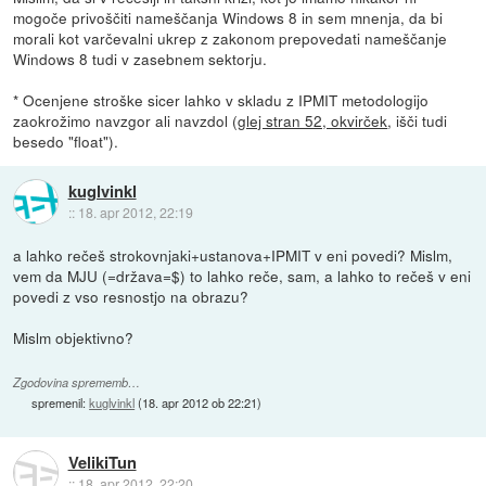
mogoče privoščiti nameščanja Windows 8 in sem mnenja, da bi
morali kot varčevalni ukrep z zakonom prepovedati nameščanje
Windows 8 tudi v zasebnem sektorju.
* Ocenjene stroške sicer lahko v skladu z IPMIT metodologijo
zaokrožimo navzgor ali navzdol (
glej stran 52, okvirček
, išči tudi
besedo "float").
kuglvinkl
::
18. apr 2012, 22:19
a lahko rečeš strokovnjaki+ustanova+IPMIT v eni povedi? Mislm,
vem da MJU (=država=$) to lahko reče, sam, a lahko to rečeš v eni
povedi z vso resnostjo na obrazu?
Mislm objektivno?
Zgodovina sprememb…
spremenil:
kuglvinkl
(
18. apr 2012 ob 22:21
)
VelikiTun
::
18. apr 2012, 22:20