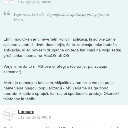
::
19. apr 2012, 00:02
Tega ne bo, ko bodo vsi programi in aplikacije prilagojeni za
Metro.
Ehm, moč Oken je v neverjetni količini aplikacij, ki so bile zanje
spisane v zadnjih dveh desetletjih; če te zanimajo neke bodoče
aplikacije, ki so povsem drugačne od tega kar imaš na voljo sedaj,
greš lahko hipoma na MacOS ali iOS.
Verjemi mi da to ni MS-ova strategija (če pa je, pa izvajajo
samomor).
Metro je namenjen tablicam, vključitev v namizno verzijo pa je
namenjena njegovi popularizaciji - MS verjame da ga bodo
uporabniki dobro sprejeli, kar naj bi spodbudilo prodajo Okenskih
telefonov in tablic.
Lonsarg
::
19. apr 2012, 00:48