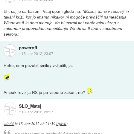
Eh, saj je sarkazem. Vsaj upam glede na: "
Mislim, da si v recesiji in
takšni krizi, kot jo imamo nikakor ni mogoče privoščiti nameščanja
Windows 8 in sem mnenja, da bi morali kot varčevalni ukrep z
zakonom prepovedati nameščanje Windows 8 tudi v zasebnem
"
sektorju.
poweroff
::
18. apr 2012, 23:07
Hehe, sem pozabil smiley vključiti, ja.
Ampak revizija RS je pa vseeno zakon, ne?
SLO_Matej
::
18. apr 2012, 23:17
win64
je
18. apr 2012 ob 21:59
izjavil
:
Metro pa je urejen, kvadratki dajejo informacije in po