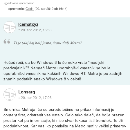
Zgodovina sprememb…
spremenilo:
Cold1
(
20. apr 2012 ob 16:14
)
Icematxyz
::
20. apr 2012, 16:53
Ti je zdaj kaj bolj jasno, čemu služi Metro?
Hočeš reči, da bo Windows 8 le še neke vrste "medijski
predvajalnik"? Namreč Metro uporabniški vmesnik ne bo le
uporabniški vmesnik na kakšnih Windows RT. Metro je po zadnjih
znanih podatkih enako Windows 8 v celoti!
Lonsarg
::
20. apr 2012, 17:08
Smernica Metroja, če se osredotočimo na prikaz informacij je
content first, odstranit vse ostalo. Celo tako daleč, da bolje prazen
prostor kot pa informacije, ki niso stvar fokusa tisti trenutek. To JE
produktivnost. Kar vas, ko pomislite na Metro moti v večini primerov