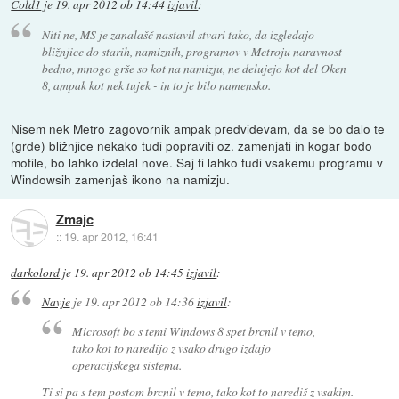
Cold1
je
19. apr 2012 ob 14:44
izjavil
:
Niti ne, MS je zanalašč nastavil stvari tako, da izgledajo
bližnjice do starih, namiznih, programov v Metroju naravnost
bedno, mnogo grše so kot na namizju, ne delujejo kot del Oken
8, ampak kot nek tujek - in to je bilo namensko.
Nisem nek Metro zagovornik ampak predvidevam, da se bo dalo te
(grde) bližnjice nekako tudi popraviti oz. zamenjati in kogar bodo
motile, bo lahko izdelal nove. Saj ti lahko tudi vsakemu programu v
Windowsih zamenjaš ikono na namizju.
Zmajc
::
19. apr 2012, 16:41
darkolord
je
19. apr 2012 ob 14:45
izjavil
:
Navje
je
19. apr 2012 ob 14:36
izjavil
:
Microsoft bo s temi Windows 8 spet brcnil v temo,
tako kot to naredijo z vsako drugo izdajo
operacijskega sistema.
Ti si pa s tem postom brcnil v temo, tako kot to narediš z vsakim.