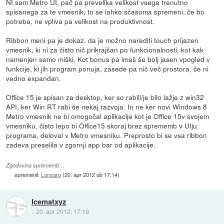
NI sam Metro UI, pač pa prevelika velikost vsega trenutno
spisanega za te vmesnik, to se lahko sčasoma spremeni, če bo
potreba, ne vpliva pa velikost na produktivnost.
Ribbon meni pa je dokaz, da je možno narediti touch prijazen
vmesnik, ki ni za čisto nič prikrajšan po funkcionalnosti, kot kak
namenjen samo miški. Kot bonus pa imaš še bolj jasen vpogled v
funkcije, ki jih program ponuja, zasede pa nič več prostora, če ni
vedno expandan.
Office 15 je spisan za desktop, ker so rabili/je bilo lažje z win32
API, ker Win RT rabi še nekaj razvoja. In ne ker novi Windows 8
Metro vmesnik ne bi omogočal aplikacije kot je Office 15v svojem
vmesniku, čisto lepo bi Office15 skoraj brez sprememb v UIju
programa, deloval v Metro vmesniku. Preprosto bi se vsa ribbon
zadeva preselila v zgornji app bar od aplikacije.
Zgodovina sprememb…
spremenil:
Lonsarg
(
20. apr 2012 ob 17:14
)
Icematxyz
::
20. apr 2012, 17:19