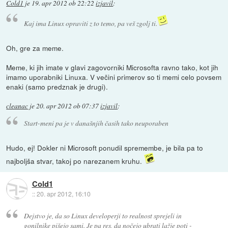
Cold1
je
19. apr 2012 ob 22:22
izjavil
:
Kaj ima Linux opraviti z to temo, pa veš zgolj ti.
Oh, gre za meme.
Meme, ki jih imate v glavi zagovorniki Microsofta ravno tako, kot jih
imamo uporabniki Linuxa. V večini primerov so ti memi celo povsem
enaki (samo predznak je drugi).
cleanac
je
20. apr 2012 ob 07:37
izjavil
:
Start-meni pa je v današnjih časih tako neuporaben
Hudo, ej! Dokler ni Microsoft ponudil spremembe, je bila pa to
najboljša stvar, takoj po narezanem kruhu.
Cold1
::
20. apr 2012, 16:10
Dejstvo je, da so Linux developerji to realnost sprejeli in
gonilnike pišejo sami. Je pa res, da nočejo ubrati lažje poti -