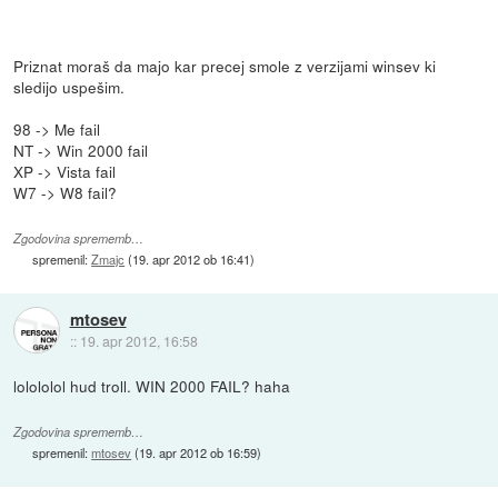
Priznat moraš da majo kar precej smole z verzijami winsev ki
sledijo uspešim.
98 -> Me fail
NT -> Win 2000 fail
XP -> Vista fail
W7 -> W8 fail?
Zgodovina sprememb…
spremenil:
Zmajc
(
19. apr 2012 ob 16:41
)
mtosev
::
19. apr 2012, 16:58
lolololol hud troll. WIN 2000 FAIL? haha
Zgodovina sprememb…
spremenil:
mtosev
(
19. apr 2012 ob 16:59
)