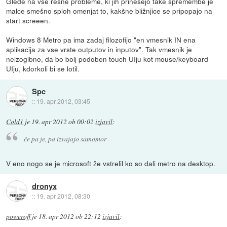
Glede na vse resne probleme, ki jih prinesejo take spremembe je
malce smešno sploh omenjat to, kakšne bližnjice se pripopajo na
start screeen.
Windows 8 Metro pa ima zadaj filozofijo "en vmesnik IN ena
aplikacija za vse vrste outputov in inputov". Tak vmesnik je
neizogibno, da bo bolj podoben touch UIju kot mouse/keyboard
UIju, kdorkoli bi se lotil.
Spc
::
19. apr 2012, 03:45
Cold1
je
19. apr 2012 ob 00:02
izjavil
:
če pa je, pa izvajajo samomor
V eno nogo se je microsoft že vstrelil ko so dali metro na desktop.
dronyx
::
19. apr 2012, 08:30
poweroff
je
18. apr 2012 ob 22:12
izjavil
: