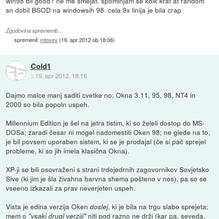
win98 bil good? ne me smejat. spominjam se kolk krat at random
sn dobil BSOD na windowsih 98. cela 9x linija je bila crap
Zgodovina sprememb…
spremenil:
mtosev
(
19. apr 2012 ob 18:06
)
Cold1
::
19. apr 2012, 18:16
Dajmo malce manj saditi cvetke no; Okna 3.11, 95, 98, NT4 in
2000 so bila popoln uspeh.
Millennium Edition je šel na jetra tistim, ki so želeli dostop do MS-
DOSa; zaradi česar ni mogel nadomestiti Oken 98; ne glede na to,
je bil povsem uporaben sistem, ki se je prodajal (če si pač sprejel
probleme, ki so jih imela klasična Okna).
XP-ji so bili osovraženi s strani trdojedrnih zagovornikov Sovjetsko
Sive (ki jim je šla živahna barvna shema pošteno v nos), pa so se
vseeno izkazali za prav neverjeten uspeh.
Vista je edina verzija Oken
, ki je bila na trgu slabo sprejeta;
doslej
mem o
niti pod razno ne drži (kar pa, seveda,
"vsaki drugi verziji"