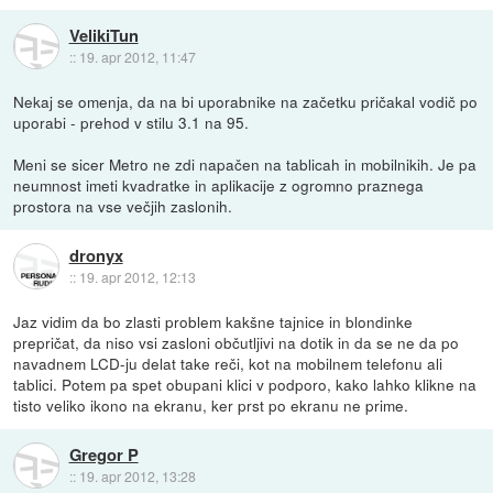
VelikiTun
::
19. apr 2012, 11:47
Nekaj se omenja, da na bi uporabnike na začetku pričakal vodič po
uporabi - prehod v stilu 3.1 na 95.
Meni se sicer Metro ne zdi napačen na tablicah in mobilnikih. Je pa
neumnost imeti kvadratke in aplikacije z ogromno praznega
prostora na vse večjih zaslonih.
dronyx
::
19. apr 2012, 12:13
Jaz vidim da bo zlasti problem kakšne tajnice in blondinke
prepričat, da niso vsi zasloni občutljivi na dotik in da se ne da po
navadnem LCD-ju delat take reči, kot na mobilnem telefonu ali
tablici. Potem pa spet obupani klici v podporo, kako lahko klikne na
tisto veliko ikono na ekranu, ker prst po ekranu ne prime.
Gregor P
::
19. apr 2012, 13:28