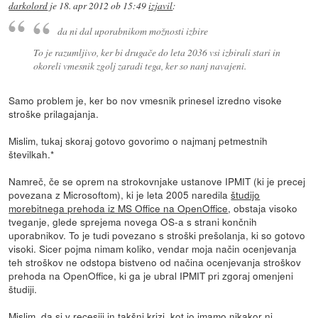
darkolord
je
18. apr 2012 ob 15:49
izjavil
:
da ni dal uporabnikom možnosti izbire
To je razumljivo, ker bi drugače do leta 2036 vsi izbirali stari in
okoreli vmesnik zgolj zaradi tega, ker so nanj navajeni.
Samo problem je, ker bo nov vmesnik prinesel izredno visoke
stroške prilagajanja.
Mislim, tukaj skoraj gotovo govorimo o najmanj petmestnih
številkah.*
Namreč, če se oprem na strokovnjake ustanove IPMIT (ki je precej
povezana z Microsoftom), ki je leta 2005 naredila
študijo
morebitnega prehoda iz MS Office na OpenOffice
, obstaja visoko
tveganje, glede sprejema novega OS-a s strani končnih
uporabnikov. To je tudi povezano s stroški prešolanja, ki so gotovo
visoki. Sicer pojma nimam koliko, vendar moja način ocenjevanja
teh stroškov ne odstopa bistveno od načina ocenjevanja stroškov
prehoda na OpenOffice, ki ga je ubral IPMIT pri zgoraj omenjeni
študiji.
Mislim, da si v recesiji in takšni krizi, kot jo imamo nikakor ni