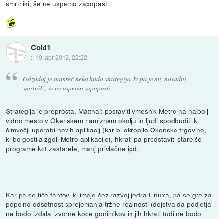
smrtniki, še ne uspemo zapopasti.
Cold1
::
19. apr 2012, 22:22
Odzadaj je namreč neka huda strategija, ki pa je mi, navadni
smrtniki, še ne uspemo zapopasti.
Strategija je preprosta, Matthai: postaviti vmesnik Metro na najbolj
vidno mesto v Okenskem namiznem okolju in ljudi spodbuditi k
čimvečji uporabi novih aplikacij (kar bi okrepilo Okensko trgovino,
ki bo gostila zgolj Metro aplikacije), hkrati pa predstaviti starejše
programe kot zastarele, manj privlačne ipd.
-----------------------------------------
Kar pa se tiče fantov, ki imajo čez razvoj jedra Linuxa, pa se gre za
popolno odsotnost sprejemanja tržne realnosti (dejstva da podjetja
ne bodo izdala izvorne kode gonilnikov in jih hkrati tudi ne bodo