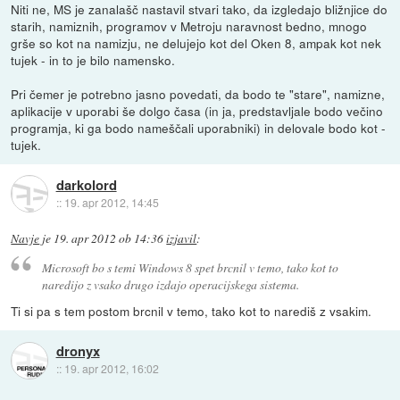
Niti ne, MS je zanalašč nastavil stvari tako, da izgledajo bližnjice do
starih, namiznih, programov v Metroju naravnost bedno, mnogo
grše so kot na namizju, ne delujejo kot del Oken 8, ampak kot nek
tujek - in to je bilo namensko.
Pri čemer je potrebno jasno povedati, da bodo te "stare", namizne,
aplikacije v uporabi še dolgo časa (in ja, predstavljale bodo večino
programja, ki ga bodo nameščali uporabniki) in delovale bodo kot -
tujek.
darkolord
::
19. apr 2012, 14:45
Navje
je
19. apr 2012 ob 14:36
izjavil
:
Microsoft bo s temi Windows 8 spet brcnil v temo, tako kot to
naredijo z vsako drugo izdajo operacijskega sistema.
Ti si pa s tem postom brcnil v temo, tako kot to narediš z vsakim.
dronyx
::
19. apr 2012, 16:02