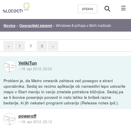
☰
Novice
»
Operacijski sistemi
»
Windows 8 prihaja v štirih inačicah
2
«
1
3
»
VelikiTun
::
18. apr 2012, 22:03
Problem je, da Metro vmesnik zahteva več posegov s strani
uporabnika. Sedaj so recimo aplikacije ob namestitvi lepo ustvarile
mapo v Start meniju in vanjo zmetale potrebne bližnjice. Sedaj pa
se ti ikonice poserjejo povsod in nato lahko le brišeš razne
bedarije, ki jih nekateri programi ustvarijo (Release notes ipd.).
poweroff
::
18. apr 2012, 22:12