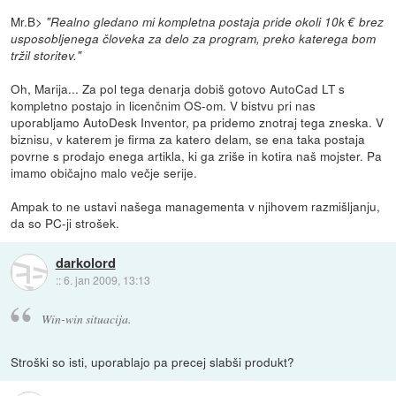
Mr.B>
"Realno gledano mi kompletna postaja pride okoli 10k € brez
usposobljenega človeka za delo za program, preko katerega bom
tržil storitev."
Oh, Marija... Za pol tega denarja dobiš gotovo AutoCad LT s
kompletno postajo in licenčnim OS-om. V bistvu pri nas
uporabljamo AutoDesk Inventor, pa pridemo znotraj tega zneska. V
biznisu, v katerem je firma za katero delam, se ena taka postaja
povrne s prodajo enega artikla, ki ga zriše in kotira naš mojster. Pa
imamo običajno malo večje serije.
Ampak to ne ustavi našega managementa v njihovem razmišljanju,
da so PC-ji strošek.
darkolord
::
6. jan 2009, 13:13
Win-win situacija.
Stroški so isti, uporablajo pa precej slabši produkt?