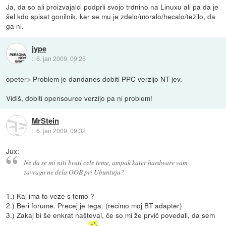
Ja, da so ali proizvajalci podprli svojo trdnino na Linuxu ali pa da je
šel kdo spisat gonilnik, ker se mu je zdelo/moralo/hecalo/težilo, da
ga ni.
jype
::
6. jan 2009, 09:25
opeter> Problem je dandanes dobiti PPC verzijo NT-jev.
Vidiš, dobiti opensource verzijo pa ni problem!
MrStein
::
6. jan 2009, 09:32
Jux:
Ne da se mi niti brati cele teme, ampak kater hardware vam
zavraga ne dela OOB pri Ubuntuju?
1.) Kaj ima to veze s temo ?
2.) Beri forume. Precej je tega. (recimo moj BT adapter)
3.) Zakaj bi še enkrat našteval, če so mi že prvič povedali, da sem