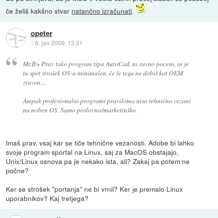
če želiš kakšno stvar
natančno izračunati
.
opeter
::
6. jan 2009, 13:31
Mr.B> Prav tako program tipa AutoCad, ni ravno poceni, in je
tu spet strošek OS-a minimalen, če le tega ne dobiš kot OEM
zraven…
Ampak profesionalni programi praviloma niso tehnično vezani
na noben OS. Samo poslovno/marketinško.
Imaš prav, vsaj kar se tiče tehnične vezanosti. Adobe bi lahko
svoje program sportal na Linux, saj za MacOS obstajajo,
Unix/Linux osnova pa je nekako ista, ali? Zakaj pa potem ne
počne?
Ker se strošek "portanja" ne bi vrnil? Ker je premalo Linux
uporabnikov? Kaj tretjega?