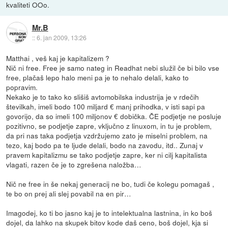
kvaliteti OOo.
Mr.B
::
6. jan 2009, 13:26
Matthai , veš kaj je kapitalizem ?
Nič ni free. Free je samo nateg in Readhat nebi služil če bi bilo vse
free, plačaš lepo halo meni pa je to nehalo delali, kako to
popravim.
Nekako je to tako ko slišiš avtomobilska industrija je v rdečih
številkah, imeli bodo 100 miljard € manj prihodka, v isti sapi pa
govorijo, da so imeli 100 miljonov € dobička. ČE podjetje ne posluje
pozitivno, se podjetje zapre, vključno z linuxom, in tu je problem,
da pri nas taka podjetja vzdržujemo zato je miselni problem, na
tezo, kaj bodo pa te ljude delali, bodo na zavodu, itd.. Zunaj v
pravem kapitalizmu se tako podjetje zapre, ker ni cilj kapitalista
vlagati, razen če je to zgrešena naložba…
Nič ne free in še nekaj generacij ne bo, tudi če kolegu pomagaš ,
te bo on prej ali slej povabil na en pir…
Imagodej, ko ti bo jasno kaj je to intelektualna lastnina, in ko boš
dojel, da lahko na skupek bitov kode daš ceno, boš dojel, kja si