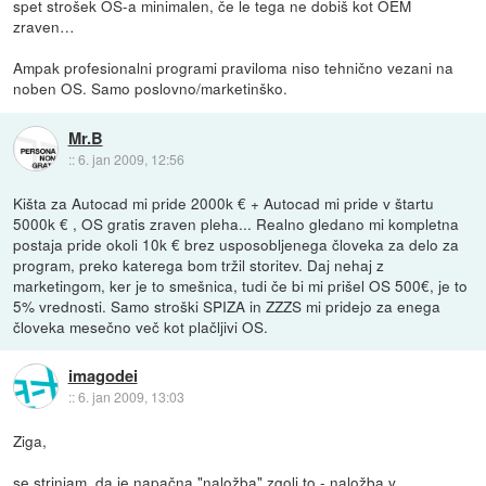
spet strošek OS-a minimalen, če le tega ne dobiš kot OEM
zraven…
Ampak profesionalni programi praviloma niso tehnično vezani na
noben OS. Samo poslovno/marketinško.
Mr.B
::
6. jan 2009, 12:56
Kišta za Autocad mi pride 2000k € + Autocad mi pride v štartu
5000k € , OS gratis zraven pleha... Realno gledano mi kompletna
postaja pride okoli 10k € brez usposobljenega človeka za delo za
program, preko katerega bom tržil storitev. Daj nehaj z
marketingom, ker je to smešnica, tudi če bi mi prišel OS 500€, je to
5% vrednosti. Samo stroški SPIZA in ZZZS mi pridejo za enega
človeka mesečno več kot plačljivi OS.
imagodei
::
6. jan 2009, 13:03
Ziga,
se strinjam, da je napačna "naložba" zgolj to - naložba v