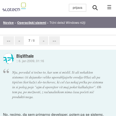
☰
Novice
»
Operacijski sistemi
»
Tržni delež Windows nižji
7
/ 8
««
«
»
»»
BigWhale
::
6. jan 2009, 01:16
Nja, povedal si točno to, kar sem si mislil. Si ali nekakšen
sistemec (ti dejansko veliko uporabljajo/te orodja OSa) ali pa
tipičen (kot kaže) slo-techovec, ki cel čas nekaj prčka po sistemu
in si poleg poje "ajm d operejtor vit maj poket kalkulejtor". Ob
tem pa, po možnosti, z računalnikom nima časa početi nič
produktivnega.
No, recimo, da sem primarno developer, potem pa se sistemc.