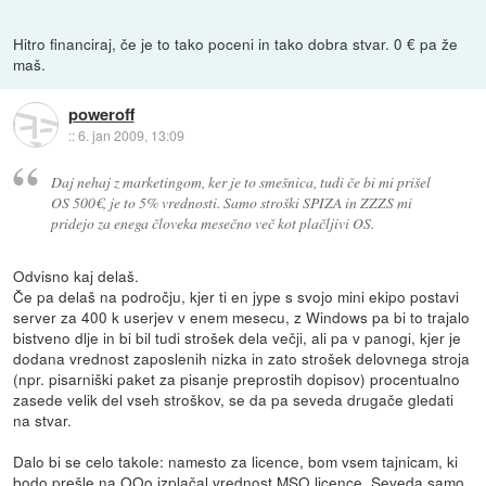
Hitro financiraj, če je to tako poceni in tako dobra stvar. 0 € pa že
maš.
poweroff
::
6. jan 2009, 13:09
Daj nehaj z marketingom, ker je to smešnica, tudi če bi mi prišel
OS 500€, je to 5% vrednosti. Samo stroški SPIZA in ZZZS mi
pridejo za enega človeka mesečno več kot plačljivi OS.
Odvisno kaj delaš.
Če pa delaš na področju, kjer ti en jype s svojo mini ekipo postavi
server za 400 k userjev v enem mesecu, z Windows pa bi to trajalo
bistveno dlje in bi bil tudi strošek dela večji, ali pa v panogi, kjer je
dodana vrednost zaposlenih nizka in zato strošek delovnega stroja
(npr. pisarniški paket za pisanje preprostih dopisov) procentualno
zasede velik del vseh stroškov, se da pa seveda drugače gledati
na stvar.
Dalo bi se celo takole: namesto za licence, bom vsem tajnicam, ki
bodo prešle na OOo izplačal vrednost MSO licence. Seveda samo