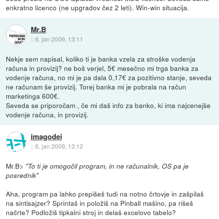
enkratno licenco (ne upgradov čez 2 leti). Win-win situacija.
Mr.B
::
6. jan 2009, 13:11
Nekje sem napisal, koliko ti je banka vzela za stroške vodenja
računa in provizij? ne boš verjel, 5€ mesečno mi trga banka za
vodenje računa, no mi je pa dala 0,17€ za pozitivno stanje, seveda
ne računam še provizij. Torej banka mi je pobrala na račun
marketinga 600€.
Seveda se priporočam , če mi daš info za banko, ki ima najcenejše
vodenje računa, in provizij.
imagodei
::
6. jan 2009, 13:12
Mr.B>
"To ti je omogočil program, in ne računalnik, OS pa je
posrednik"
Aha, program pa lahko prepišeš tudi na notno črtovje in zašpilaš
na sintisajzer? Sprintaš in položiš na Pinball mašino, pa rišeš
načrte? Podložiš tipkalni stroj in delaš excelovo tabelo?