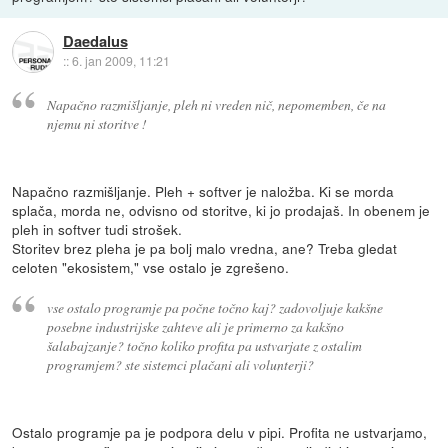
Daedalus
::
6. jan 2009, 11:21
Napačno razmišljanje, pleh ni vreden nič, nepomemben, če na
njemu ni storitve !
Napačno razmišljanje. Pleh + softver je naložba. Ki se morda
splača, morda ne, odvisno od storitve, ki jo prodajaš. In obenem je
pleh in softver tudi strošek.
Storitev brez pleha je pa bolj malo vredna, ane? Treba gledat
celoten "ekosistem," vse ostalo je zgrešeno.
vse ostalo programje pa počne točno kaj? zadovoljuje kakšne
posebne industrijske zahteve ali je primerno za kakšno
šalabajzanje? točno koliko profita pa ustvarjate z ostalim
programjem? ste sistemci plačani ali volunterji?
Ostalo programje pa je podpora delu v pipi. Profita ne ustvarjamo,