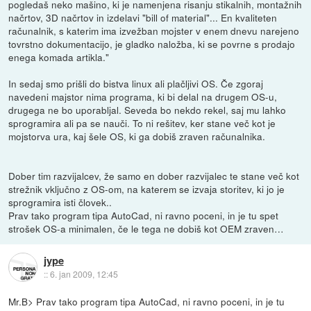
pogledaš neko mašino, ki je namenjena risanju stikalnih, montažnih
načrtov, 3D načrtov in izdelavi "bill of material"... En kvaliteten
računalnik, s katerim ima izvežban mojster v enem dnevu narejeno
tovrstno dokumentacijo, je gladko naložba, ki se povrne s prodajo
enega komada artikla."
In sedaj smo prišli do bistva linux ali plačljivi OS. Če zgoraj
navedeni majstor nima programa, ki bi delal na drugem OS-u,
drugega ne bo uporabljal. Seveda bo nekdo rekel, saj mu lahko
sprogramira ali pa se nauči. To ni rešitev, ker stane več kot je
mojstorva ura, kaj šele OS, ki ga dobiš zraven računalnika.
Dober tim razvijalcev, že samo en dober razvijalec te stane več kot
strežnik vključno z OS-om, na katerem se izvaja storitev, ki jo je
sprogramira isti človek..
Prav tako program tipa AutoCad, ni ravno poceni, in je tu spet
strošek OS-a minimalen, če le tega ne dobiš kot OEM zraven…
jype
::
6. jan 2009, 12:45
Mr.B> Prav tako program tipa AutoCad, ni ravno poceni, in je tu