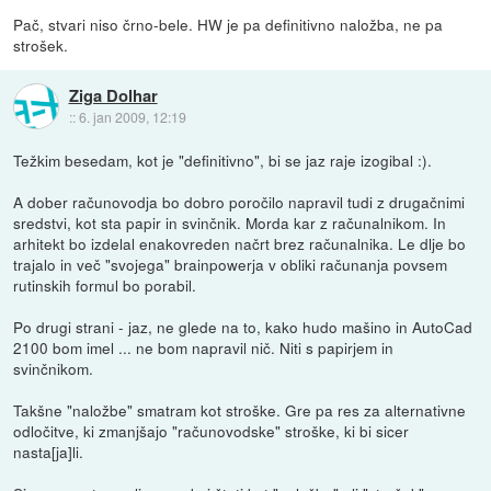
Pač, stvari niso črno-bele. HW je pa definitivno naložba, ne pa
strošek.
Ziga Dolhar
::
6. jan 2009, 12:19
Težkim besedam, kot je "definitivno", bi se jaz raje izogibal :).
A dober računovodja bo dobro poročilo napravil tudi z drugačnimi
sredstvi, kot sta papir in svinčnik. Morda kar z računalnikom. In
arhitekt bo izdelal enakovreden načrt brez računalnika. Le dlje bo
trajalo in več "svojega" brainpowerja v obliki računanja povsem
rutinskih formul bo porabil.
Po drugi strani - jaz, ne glede na to, kako hudo mašino in AutoCad
2100 bom imel ... ne bom napravil nič. Niti s papirjem in
svinčnikom.
Takšne "naložbe" smatram kot stroške. Gre pa res za alternativne
odločitve, ki zmanjšajo "računovodske" stroške, ki bi sicer
nasta[ja]li.