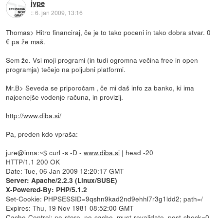
jype
::
6. jan 2009, 13:16
Thomas> Hitro financiraj, če je to tako poceni in tako dobra stvar. 0
€ pa že maš.
Sem že. Vsi moji programi (in tudi ogromna večina free in open
programja) tečejo na poljubni platformi.
Mr.B> Seveda se priporočam , če mi daš info za banko, ki ima
najcenejše vodenje računa, in provizij.
http://www.diba.si/
Pa, preden kdo vpraša:
jure@inna:~$ curl -s -D -
www.diba.si
| head -20
HTTP/1.1 200 OK
Date: Tue, 06 Jan 2009 12:20:17 GMT
Server: Apache/2.2.3 (Linux/SUSE)
X-Powered-By: PHP/5.1.2
Set-Cookie: PHPSESSID=9qshn9kad2nd9ehhl7r3g1ldd2; path=/
Expires: Thu, 19 Nov 1981 08:52:00 GMT
Cache-Control: no-store, no-cache, must-revalidate, post-check=0,