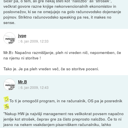
Sicer pa, o tem, ali gre nekaj šteti kot "naložbo" ali "strošek",
večkrat govore razne knjige nekonvencionalnih ekonomistov in
poslovnežov, ki se ne omejujejo na golo računovodsko dojemanje
pojmov. Striktno računovodsko speaking pa res, it makes no
sense.
jype
::
6. jan 2009, 12:33
Mr.B> Napačno razmišljanje, pleh ni vreden nič, nepomemben, če
na njemu ni storitve !
Tako je. Je pa pleh vreden več, če so storitve poceni.
Mr.B
::
6. jan 2009, 12:43
To ti je omogočil program, in ne računalnik, OS pa je posrednik
"Nakup HW-ja najvišji management res velikokrat povsem napačno
jemlje kot strošek, čeprav gre za čisto preprosto naložbo. Če to ni
jasno na nekem vsakdanjem pisarniškem računalniku, lahko