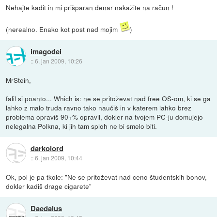
Nehajte kadit in mi prišparan denar nakažite na račun !
(nerealno. Enako kot post nad mojim
)
imagodei
::
6. jan 2009, 10:26
MrStein,
falil si poanto... Which is: ne se pritoževat nad free OS-om, ki se ga
lahko z malo truda ravno tako naučiš in v katerem lahko brez
problema opraviš 90+% opravil, dokler na tvojem PC-ju domujejo
nelegalna Polkna, ki jih tam sploh ne bi smelo biti.
darkolord
::
6. jan 2009, 10:44
Ok, pol je pa tkole: "Ne se pritoževat nad ceno študentskih bonov,
dokler kadiš drage cigarete"
Daedalus