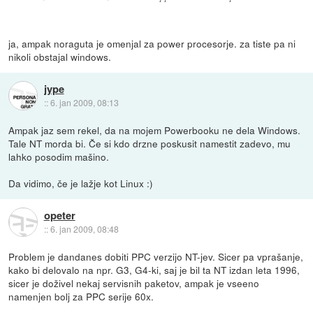
ja, ampak noraguta je omenjal za power procesorje. za tiste pa ni
nikoli obstajal windows.
jype
::
6. jan 2009, 08:13
Ampak jaz sem rekel, da na mojem Powerbooku ne dela Windows.
Tale NT morda bi. Če si kdo drzne poskusit namestit zadevo, mu
lahko posodim mašino.
Da vidimo, če je lažje kot Linux :)
opeter
::
6. jan 2009, 08:48
Problem je dandanes dobiti PPC verzijo NT-jev. Sicer pa vprašanje,
kako bi delovalo na npr. G3, G4-ki, saj je bil ta NT izdan leta 1996,
sicer je doživel nekaj servisnih paketov, ampak je vseeno
namenjen bolj za PPC serije 60x.