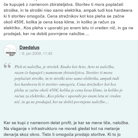
če kupuješ z namenom zbirateljstva. Storitev ti mora poplačati
stroške, in te stroški niso samo elektrika, ampak tudi kos hardwera
ki ti storitev omogoča. Cena strežnikov kot kos pleha se začne
okoli 450€, kolika je cena kosa klime, in koliko je račun za
elektriko...Kos pleha v uporabi po enem letu ni vreden nič, in ga ne
prodajaš, ker ne dobiš povrnjene naložbe....
Daedalus
::
6. jan 2009, 11:42
Pleh ni naložba, je strošek. Enako kot Avto, Avto ni naložba,
razen če kupuješ z namenom zbirateljstva. Storitev ti mora
poplačati stroške, in te stroški niso samo elektrika, ampak tudi
kos hardwera ki ti storitev omogoča. Cena strežnikov kot kos
pleha se začne okoli 450€, kolika je cena kosa klime, in koliko je
račun za elektriko...Kos pleha v uporabi po enem letu ni vreden
nič, in ga ne prodajaš, ker ne dobiš povrnjene naložbe....
Kar se kupi z namenom delat profit, je kar se mene tiče, naložba.
Na vlaganje v infrastrukturo ne moreš gledat kot na metanje
denarja skoz okno. Tisto ti omogoča prodajo storitve. Ki to jo