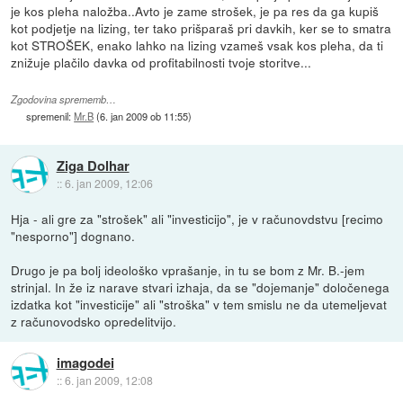
je kos pleha naložba..Avto je zame strošek, je pa res da ga kupiš
kot podjetje na lizing, ter tako prišparaš pri davkih, ker se to smatra
kot STROŠEK, enako lahko na lizing vzameš vsak kos pleha, da ti
znižuje plačilo davka od profitabilnosti tvoje storitve...
Zgodovina sprememb…
spremenil:
Mr.B
(
6. jan 2009 ob 11:55
)
Ziga Dolhar
::
6. jan 2009, 12:06
Hja - ali gre za "strošek" ali "investicijo", je v računovdstvu [recimo
"nesporno"] dognano.
Drugo je pa bolj ideološko vprašanje, in tu se bom z Mr. B.-jem
strinjal. In že iz narave stvari izhaja, da se "dojemanje" določenega
izdatka kot "investicije" ali "stroška" v tem smislu ne da utemeljevat
z računovodsko opredelitvijo.
imagodei
::
6. jan 2009, 12:08