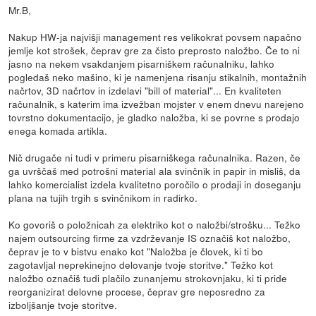
Mr.B,
Nakup HW-ja najvišji management res velikokrat povsem napačno
jemlje kot strošek, čeprav gre za čisto preprosto naložbo. Če to ni
jasno na nekem vsakdanjem pisarniškem računalniku, lahko
pogledaš neko mašino, ki je namenjena risanju stikalnih, montažnih
načrtov, 3D načrtov in izdelavi "bill of material"... En kvaliteten
računalnik, s katerim ima izvežban mojster v enem dnevu narejeno
tovrstno dokumentacijo, je gladko naložba, ki se povrne s prodajo
enega komada artikla.
Nič drugače ni tudi v primeru pisarniškega računalnika. Razen, če
ga uvrščaš med potrošni material ala svinčnik in papir in misliš, da
lahko komercialist izdela kvalitetno poročilo o prodaji in doseganju
plana na tujih trgih s svinčnikom in radirko.
Ko govoriš o položnicah za elektriko kot o naložbi/strošku... Težko
najem outsourcing firme za vzdrževanje IS označiš kot naložbo,
čeprav je to v bistvu enako kot "Naložba je človek, ki ti bo
zagotavljal neprekinejno delovanje tvoje storitve." Težko kot
naložbo označiš tudi plačilo zunanjemu strokovnjaku, ki ti pride
reorganizirat delovne procese, čeprav gre neposredno za
izboljšanje tvoje storitve.