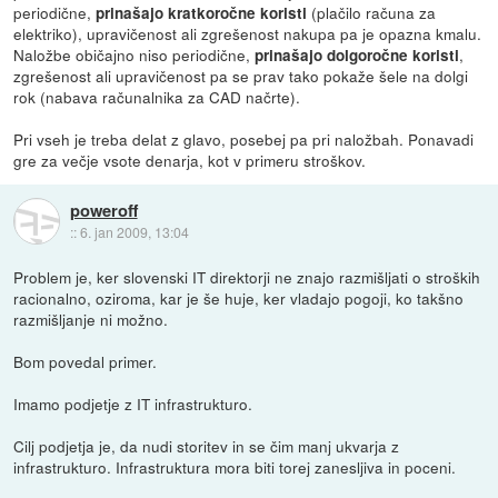
periodične,
(plačilo računa za
prinašajo kratkoročne koristi
elektriko), upravičenost ali zgrešenost nakupa pa je opazna kmalu.
Naložbe običajno niso periodične,
,
prinašajo dolgoročne koristi
zgrešenost ali upravičenost pa se prav tako pokaže šele na dolgi
rok (nabava računalnika za CAD načrte).
Pri vseh je treba delat z glavo, posebej pa pri naložbah. Ponavadi
gre za večje vsote denarja, kot v primeru stroškov.
poweroff
::
6. jan 2009, 13:04
Problem je, ker slovenski IT direktorji ne znajo razmišljati o stroških
racionalno, oziroma, kar je še huje, ker vladajo pogoji, ko takšno
razmišljanje ni možno.
Bom povedal primer.
Imamo podjetje z IT infrastrukturo.
Cilj podjetja je, da nudi storitev in se čim manj ukvarja z
infrastrukturo. Infrastruktura mora biti torej zanesljiva in poceni.