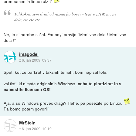
preneumen in linux rulz ?
Tolikokrat sem slišal od raznih fanboyev - težave z HW, nič ne
dela, etc etc etc....
Ne, to si narobe slišal. Fanboyi pravijo "Meni vse dela ! Meni vse
dela !"
imagodei
::
6. jan 2009, 09:37
Spet, kot že parkrat v takšnih temah, bom napisal tole:
vsi tisti, ki nimate originalnih Windows,
nehajte piratizirat in si
namestite licenčen OS!
Aja, a so Windows preveč dragi? Hehe, pa posezite po Linuxu
Pa bomo potem govorili
MrStein
::
6. jan 2009, 10:19