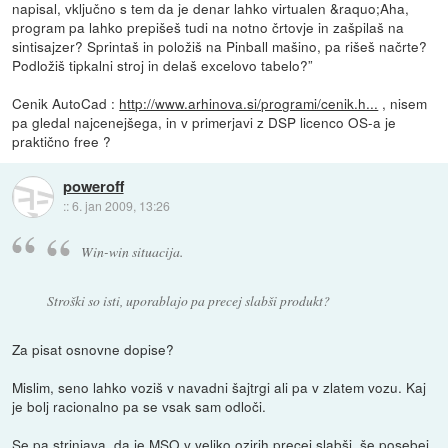
napisal, vključno s tem da je denar lahko virtualen &raquo;Aha,
program pa lahko prepišeš tudi na notno črtovje in zašpilaš na
sintisajzer? Sprintaš in položiš na Pinball mašino, pa rišeš načrte?
Podložiš tipkalni stroj in delaš excelovo tabelo?”
Cenik AutoCad :
http://www.arhinova.si/programi/cenik.h...
, nisem
pa gledal najcenejšega, in v primerjavi z DSP licenco OS-a je
praktično free ?
poweroff
::
6. jan 2009, 13:26
Win-win situacija.
Stroški so isti, uporablajo pa precej slabši produkt?
Za pisat osnovne dopise?
Mislim, seno lahko voziš v navadni šajtrgi ali pa v zlatem vozu. Kaj
je bolj racionalno pa se vsak sam odloči.
Se pa strinjava, da je MSO v veliko ozirih precej slabši. še posebej