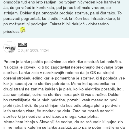
omogoča tud eno leto rabljen, po tvojem ničvreden kos hardvera.
Ja, če ga vržeš in konteksta, pol je res bolj malo vreden, se
strinjam. Dokler ti pa omogoča prodajo storitve, pa ni čist tako. To
ponavadi pogruntaš, ko ti odleti kak kritičen kos infrastrukture, ki
po možnosti ni podvojen. Takrat bi bil delujoč - dobesedno
priceless
Mr.B
::
6. jan 2009, 11:54
Potem je lahko plačilo položnice za elektriko smatraš kot naložbo.
Naložba je človek, ki ti bo zagotavljal neprekinejno delovanje tvoje
storitve. Lahko zelo v narekovajih rečemo da je OS na strojni
opremi strošek, edino kar je pomembna je storitev, ki ti poplača vse
kar je spodaj za to storitev potrebno. Mene kot uporabnika na
drugi strani ne zanima kakšen je pleh, koliko elektrike porabiš, itd..
Jaz sem plačal, oziroma storitev mora pokriti vse stroške. Dokler
bo razmišljanje da je pleh naložba, pozabi, vsak mesec so novi
plehi (strežniki). Se pa strinjam da kos odletelega pleha po dveh
letih vreden zlata, če storitev ne dela. Zato pa moraš narediti
storitev ki je neodvisna od izpada enega kosa pleha.
Mentaliteta izhaja v Sloveniji še vedno, da so računalniki nujno zlo
in ne nekaj s katerim se lahko zasluži, zato pa je potem mišljeno da