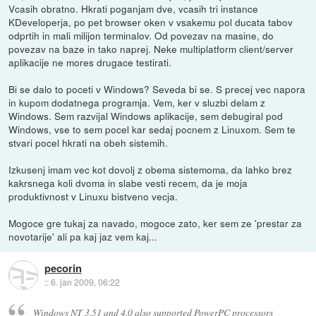
Vcasih obratno. Hkrati poganjam dve, vcasih tri instance
KDeveloperja, po pet browser oken v vsakemu pol ducata tabov
odprtih in mali milijon terminalov. Od povezav na masine, do
povezav na baze in tako naprej. Neke multiplatform client/server
aplikacije ne mores drugace testirati.
Bi se dalo to poceti v Windows? Seveda bi se. S precej vec napora
in kupom dodatnega programja. Vem, ker v sluzbi delam z
Windows. Sem razvijal Windows aplikacije, sem debugiral pod
Windows, vse to sem pocel kar sedaj pocnem z Linuxom. Sem te
stvari pocel hkrati na obeh sistemih.
Izkusenj imam vec kot dovolj z obema sistemoma, da lahko brez
kakrsnega koli dvoma in slabe vesti recem, da je moja
produktivnost v Linuxu bistveno vecja.
Mogoce gre tukaj za navado, mogoce zato, ker sem ze 'prestar za
novotarije' ali pa kaj jaz vem kaj...
pecorin
::
6. jan 2009, 06:22
Windows NT 3.51 and 4.0 also supported PowerPC processors