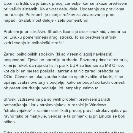
Upam si trditi, da je Linux precej zanesljiv, kar se izkaže predvsem
pri velikih sistemih. Ko enkrat dela, dela. Updatanje ga praviloma
ne razsuje. Potrebnih je manj stroškov za zavarovanje pred
napadi. Skalabilnost deluje - zelo pomembno!
Problem je pri stroških. Strošek licenc je sicer enak nič, vendar so
pri Linuxu pomembnejši drugi stroški. To so predvsem stroški
vzdrževanja in psihološki stroški.
Zaradi psiholoških stroškov (ki so v resnici zgolj navidezni),
nesposobni ITjevci ne naredijo prehoda. Poznam primer direktorja,
ki mi je rekel, da raje da tistih par k EUR za licence za MS Office,
kot da bi en mesec poslušal jamranje tajnic zaradi prehoda na
OOo. Človek se tukaj vpraša kako so sploh kvalitetni kadri, ki se
upirajo vsaki novotariji v podjetju, kako se bodo taki kadri obnesli
ob prestrukturiranju podjetja, itd, ampak pustimo to.
Stroški vzdrževanja pa so velik problem predvsem zaradi
pomanjkanja Linux strokovnjakov. V resnici je Windows
"strokovnjakov" z raznimi certifikati precej, pravih strokovnjakov pa
ravno tako primanjkuje, vendar je ta primankljaj pri Linuxu še bolj
očiten.
Tukaj pa žal pridemo do našega nesposobnega izobraževalnega