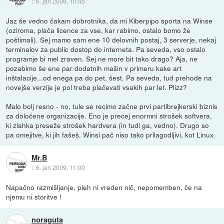
::
6. jan 2009, 10:45
Jaz še vedno čakam dobrotnika, da mi Kiberpipo sporta na Winse
(oziroma, plača licence za vse, kar rabimo, ostalo bomo že
poštimali). Sej mamo sam ene 10 delovnih postaj, 3 serverje, nekaj
terminalov za public dostop do interneta. Pa seveda, vso ostalo
programje bi mel zraven. Sej ne more bit tako drago? Aja, ne
pozabimo še ene par dodatnih mašin v primeru kake art
inštalacije...od enega pa do pet, šest. Pa seveda, tud prehode na
novejše verzije je pol treba plačevati vsakih par let. Plizz?
Malo bolj resno - no, tule se recimo začne prvi partibrejkerski biznis
za določene organizacije. Eno je precej enormni strošek softvera,
ki zlahka preseže strošek hardvera (in tudi ga, vedno). Drugo so
pa omejitve, ki jih fašeš. Winsi pač niso tako prilagodljivi, kot Linux.
Mr.B
::
6. jan 2009, 11:00
Napačno razmišljanje, pleh ni vreden nič, nepomemben, če na
njemu ni storitve !
noraguta