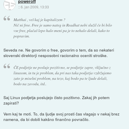
poweroff
::
6. jan 2009, 13:33
Matthai , veš kaj je kapitalizem ?
Nič ni free. Free je samo nateg in Readhat nebi služil če bi bilo
vse free, plačaš lepo halo meni pa je to nehalo delali, kako to
popravim.
Seveda ne. Ne govorim o free, govorim o tem, da so nekateri
slovenski direktorji nesposobni racionalno oceniti stroške.
ČE podjetje ne posluje pozitivno, se podjetje zapre, vključno z
linuxom, in tu je problem, da pri nas taka podjetja vzdržujemo
zato je miselni problem, na tezo, kaj bodo pa te ljude delali,
bodo na zavodu, itd..
Saj Linux podjetja poslujejo čisto pozitivno. Zakaj jih potem
zapirati?
Vem kaj te moti. To, da ljudje svoj prosti čas vlagajo v nekaj brez
namena, da bi dobili kakšno finančno povračilo.