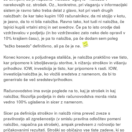
narekovajih oz. strošek. Oz., konkretno, pri vlaganju v informacijski
sistem je ravno tako treba delat z glavo, kot pri vseh drugih
naložbah: če kar tako kupim 100 računalnikov, da mi stojijo v kotu,
je jasno, da to ni bila naložba. Ravno tako, kot tudi ni naložba, če
tajnici kupiš vrtalni stroj in set svedrov. Če pa to isto orodje daš
vzdrževalcu v podjetju (in bo vzdrževalec zato neko delo opravil v
10% krajšem času), je pa to naložba, pa če dodam sem poleg
"težko besedo" definitivno, ali pa če je ne.
Konec koncev, s poljudnega stališča, je naložba praktično vse tisto,
kar pripomore k izboljševanju storitve, k nižanju stroškov in višanju
prihodkov. IOW, investicija je tisto, kar pripomore k rasti. IOW,
investicija/naložba je, ko vložiš sredstva z namenom, da bi to
generiralo še več sredstev/prihodkov.
Računovodstvo ima svoje poglede na to, kaj je strošek in kaj
naložba; filozofija podjetja in delo računovodstva morda nista
vedno 100% uglašena in sicer z namenom.
Sicer pa definicija stroškov in naložb nima preveč zveze s
pravilnostjo ali zgrešenostjo (v smislu pravilna odločitev pomeni
naložbo, napačna pa strošek), ampak predvsem z ročnostjo ter
pričakovanimi rezultati. Stroški so običajno vse tiste zadeve, ki so