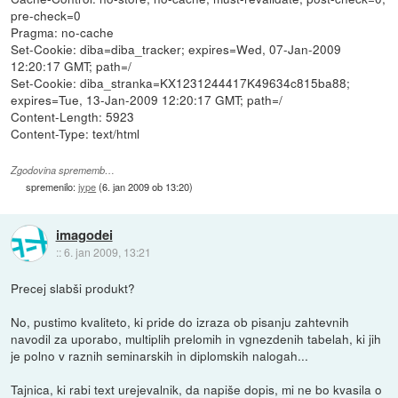
pre-check=0
Pragma: no-cache
Set-Cookie: diba=diba_tracker; expires=Wed, 07-Jan-2009
12:20:17 GMT; path=/
Set-Cookie: diba_stranka=KX1231244417K49634c815ba88;
expires=Tue, 13-Jan-2009 12:20:17 GMT; path=/
Content-Length: 5923
Content-Type: text/html
Zgodovina sprememb…
spremenilo:
jype
(
6. jan 2009 ob 13:20
)
imagodei
::
6. jan 2009, 13:21
Precej slabši produkt?
No, pustimo kvaliteto, ki pride do izraza ob pisanju zahtevnih
navodil za uporabo, multiplih prelomih in vgnezdenih tabelah, ki jih
je polno v raznih seminarskih in diplomskih nalogah...
Tajnica, ki rabi text urejevalnik, da napiše dopis, mi ne bo kvasila o