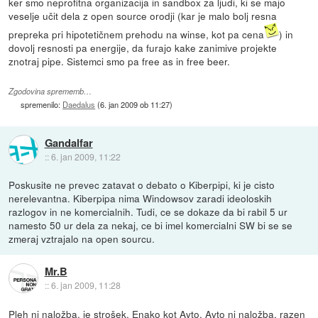
ker smo neprofitna organizacija in sandbox za ljudi, ki se majo
veselje učit dela z open source orodji (kar je malo bolj resna
prepreka pri hipotetičnem prehodu na winse, kot pa cena
) in
dovolj resnosti pa energije, da furajo kake zanimive projekte
znotraj pipe. Sistemci smo pa free as in free beer.
Zgodovina sprememb…
spremenilo:
Daedalus
(
6. jan 2009 ob 11:27
)
Gandalfar
::
6. jan 2009, 11:22
Poskusite ne prevec zatavat o debato o Kiberpipi, ki je cisto
nerelevantna. Kiberpipa nima Windowsov zaradi ideoloskih
razlogov in ne komercialnih. Tudi, ce se dokaze da bi rabil 5 ur
namesto 50 ur dela za nekaj, ce bi imel komercialni SW bi se se
zmeraj vztrajalo na open sourcu.
Mr.B
::
6. jan 2009, 11:28
Pleh ni naložba, je strošek. Enako kot Avto, Avto ni naložba, razen