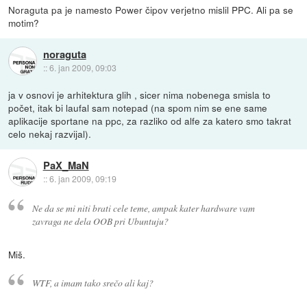
Noraguta pa je namesto Power čipov verjetno mislil PPC. Ali pa se
motim?
noraguta
::
6. jan 2009, 09:03
ja v osnovi je arhitektura glih , sicer nima nobenega smisla to
počet, itak bi laufal sam notepad (na spom nim se ene same
aplikacije sportane na ppc, za razliko od alfe za katero smo takrat
celo nekaj razvijal).
PaX_MaN
::
6. jan 2009, 09:19
Ne da se mi niti brati cele teme, ampak kater hardware vam
zavraga ne dela OOB pri Ubuntuju?
Miš.
WTF, a imam tako srečo ali kaj?