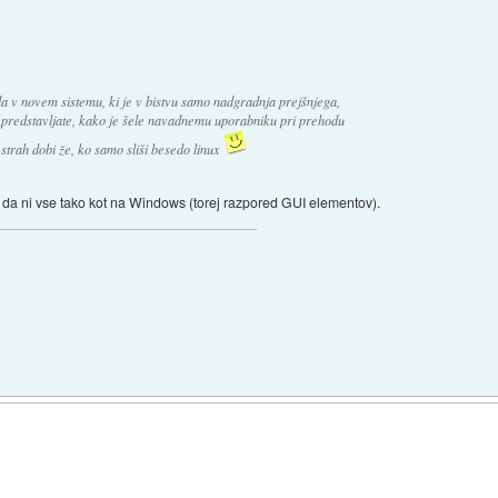
 da v novem sistemu, ki je v bistvu samo nadgradnja prejšnjega,
ko predstavljate, kako je šele navadnemu uporabniku pri prehodu
strah dobi že, ko samo sliši besedo linux
 da ni vse tako kot na Windows (torej razpored GUI elementov).