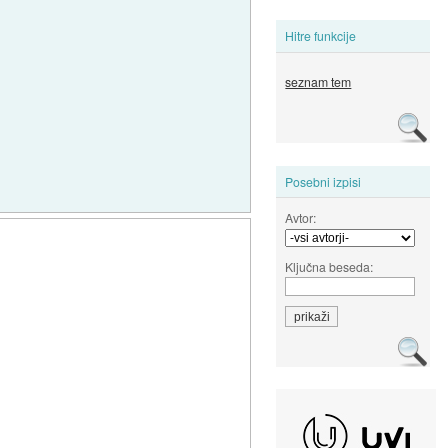
Hitre funkcije
seznam tem
Posebni izpisi
Avtor:
Ključna beseda: