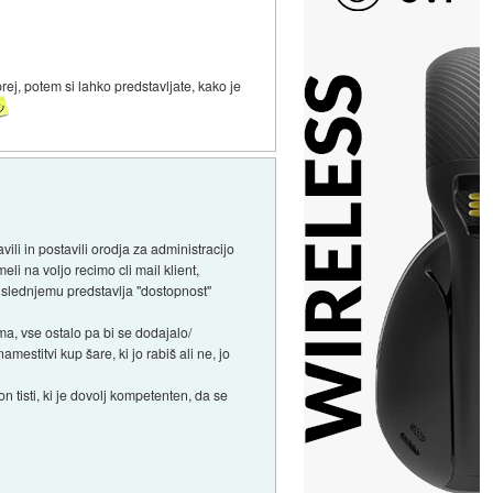
rej, potem si lahko predstavljate, kako je
li in postavili orodja za administracijo
li na voljo recimo cli mail klient,
o slednjemu predstavlja "dostopnost"
ma, vse ostalo pa bi se dodajalo/
mestitvi kup šare, ki jo rabiš ali ne, jo
on tisti, ki je dovolj kompetenten, da se