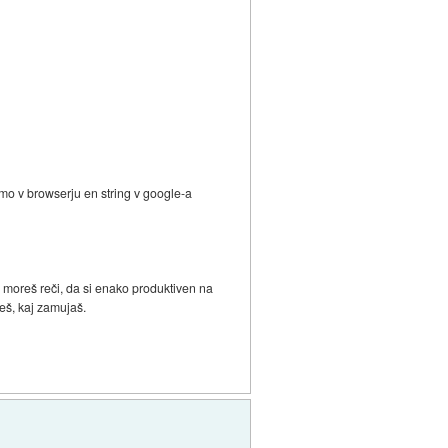
cimo v browserju en string v google-a
NE moreš reči, da si enako produktiven na
veš, kaj zamujaš.