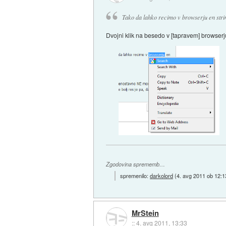
Tako da lahko recimo v browserju en stri
Dvojni klik na besedo v [tapravem] browserj
Zgodovina sprememb…
spremenilo:
darkolord
(
4. avg 2011 ob 12:1
MrStein
::
4. avg 2011, 13:33