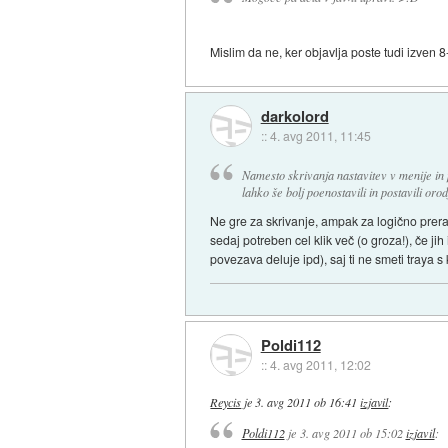
Mislim da ne, ker objavlja poste tudi izven 
darkolord
::
4. avg 2011, 11:45
Namesto skrivanja nastavitev v menije in 
lahko še bolj poenostavili in postavili oro
Ne gre za skrivanje, ampak za logično prer
sedaj potreben cel klik več (o groza!), če ji
povezava deluje ipd), saj ti ne smeti traya
Poldi112
::
4. avg 2011, 12:02
Reycis
je
3. avg 2011 ob 16:41
izjavil
:
Poldi112
je
3. avg 2011 ob 15:02
izjavil
: