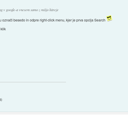
ng v google-a vnesem samo z mišjo hitreje
u označi besedo in odpre right-click menu, kjer je prva opcija Search
klik
3
)