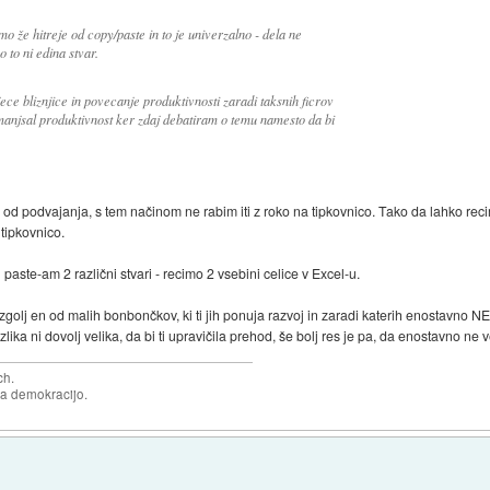
mo že hitreje od copy/paste in to je univerzalno - dela ne
 to ni edina stvar.
ece bliznjice in povecanje produktivnosti zaradi taksnih ficrov
zmanjsal produktivnost ker zdaj debatiram o temu namesto da bi
aleč od podvajanja, s tem načinom ne rabim iti z roko na tipkovnico. Tako da lahko re
 tipkovnico.
paste-am 2 različni stvari - recimo 2 vsebini celice v Excel-u.
e zgolj en od malih bonbončkov, ki ti jih ponuja razvoj in zaradi katerih enostavno 
lika ni dovolj velika, da bi ti upravičila prehod, še bolj res je pa, da enostavno ne 
ch.
za demokracijo.