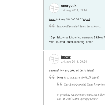
energetik
::
4. avg 2011, 09:14
knesz
je
4. avg 2011 ob 08:53
izjavil
:
Start/cmd/ipconfig? Samo kot primer...
15 pritiskov na tipkovnico namesto 3 klikov
Win+R, cmd+enter, ipconfig+enter
knesz
::
4. avg 2011, 09:24
energetik
je
4. avg 2011 ob 09:14
izjavil
:
knesz
je
4. avg 2011 ob 08:53
izjavil
:
Start/cmd/ipconfig? Samo kot primer
15 pritiskov na tipkovnico namesto 3 klik
Win+R, cmd+enter, ipconfig+enter