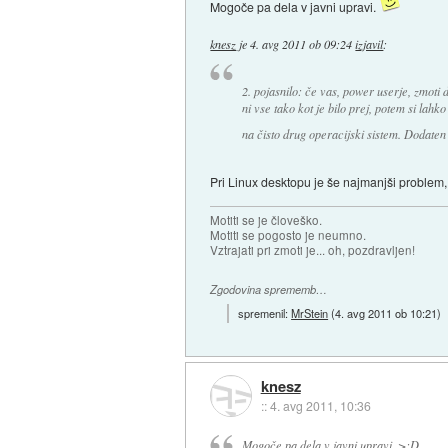
Mogoče pa dela v javni upravi.
knesz
je
4. avg 2011 ob 09:24
izjavil
:
2. pojasnilo: če vas, power userje, zmoti
ni vse tako kot je bilo prej, potem si lah
na čisto drug operacijski sistem. Dodaten 
Pri Linux desktopu je še najmanjši problem,
Motiti se je človeško.
Motiti se pogosto je neumno.
Vztrajati pri zmoti je... oh, pozdravljen!
Zgodovina sprememb…
spremenil:
MrStein
(
4. avg 2011 ob 10:21
)
knesz
::
4. avg 2011, 10:36
Mogoče pa dela v javni upravi. >:D