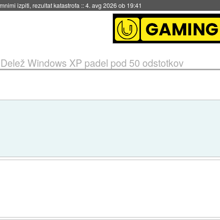
eto za večkratno uporabo
::
4. avg 2026 ob 19:41
»
Delež Windows XP padel pod 50 odstotkov