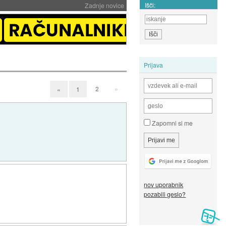
Išči:
Zadnje novice
Prijava
2
»
«
1
Zapomni si me
nov uporabnik
pozabili geslo?