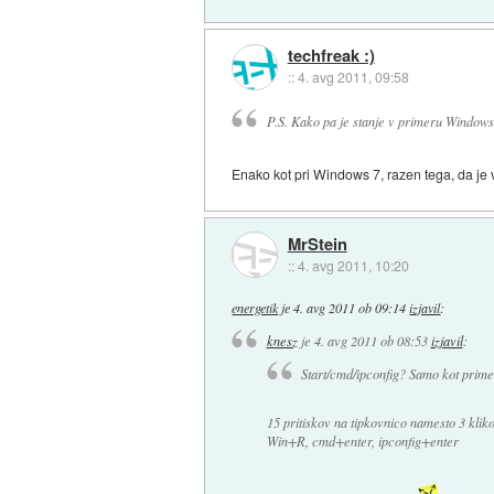
techfreak :)
::
4. avg 2011, 09:58
P.S. Kako pa je stanje v primeru Windows
Enako kot pri Windows 7, razen tega, da je 
MrStein
::
4. avg 2011, 10:20
energetik
je
4. avg 2011 ob 09:14
izjavil
:
knesz
je
4. avg 2011 ob 08:53
izjavil
:
Start/cmd/ipconfig? Samo kot primer
15 pritiskov na tipkovnico namesto 3 klik
Win+R, cmd+enter, ipconfig+enter