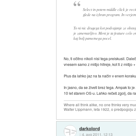
Select in potem middle click je reci
glede na izbran program. In verjetno
To ni nic drugega kot podvajanje ze obstoj
je zanemarljivo. Meni je ta feature celo 
kaj bolj pametnega pocel.
No, ti očitno nikoli nisi tega preiskusil. D
vnesem samo z mišjo hitreje, kot ti z mišjo +
Plus da lahko jaz na ta način v enem koraku 
In jasno, da se živeti brez tega. Ampak to j
10 let starem OS-u. Lahko rečeš zgolj, da raz
Where all think alike, no one thinks very mu
Walter Lippmann, leta 1922, o predpogoju 
darkolord
::
4. avg 2011, 12:13