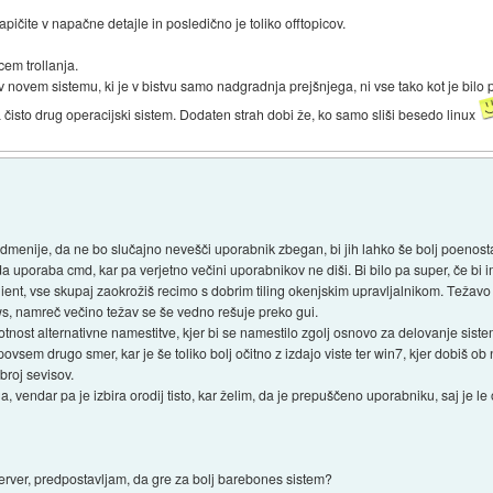
ičite v napačne detajle in posledično je toliko offtopicov.
cem trollanja.
v novem sistemu, ki je v bistvu samo nadgradnja prejšnjega, ni vse tako kot je bilo p
isto drug operacijski sistem. Dodaten strah dobi že, ko samo sliši besedo linux
menije, da ne bo slučajno nevešči uporabnik zbegan, bi jih lahko še bolj poenostavi
uporaba cmd, kar pa verjetno večini uporabnikov ne diši. Bi bilo pa super, če bi ime
klient, vse skupaj zaokrožiš recimo s dobrim tiling okenjskim upravljalnikom. Težav
 namreč večino težav se še vedno rešuje preko gui.
nost alternativne namestitve, kjer bi se namestilo zgolj osnovo za delovanje siste
vsem drugo smer, kar je še toliko bolj očitno z izdajo viste ter win7, kjer dobiš ob na
roj sevisov.
a, vendar pa je izbira orodij tisto, kar želim, da je prepuščeno uporabniku, saj je le 
erver, predpostavljam, da gre za bolj barebones sistem?