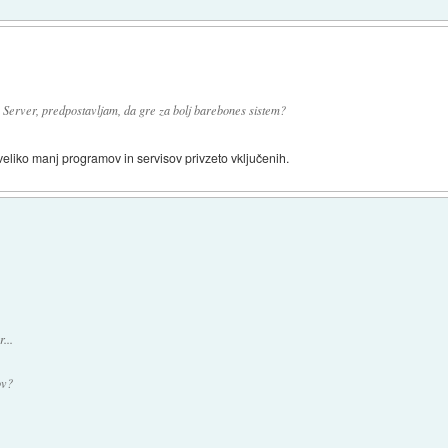
 Server, predpostavljam, da gre za bolj barebones sistem?
veliko manj programov in servisov privzeto vključenih.
...
ov?