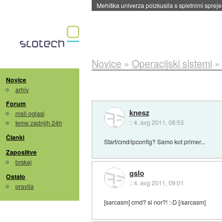
Evropska vesoljska agencija razvija svojo rak
Novice
»
Operacijski sistemi
Novice
arhiv
Forum
knesz
mali oglasi
::
4. avg 2011, 08:53
teme zadnjih 24h
Članki
Start/cmd/ipconfig? Samo kot primer...
Zaposlitve
brskaj
gslo
Ostalo
::
4. avg 2011, 09:01
pravila
[sarcasm] cmd? si nor?! :-D [/sarcasm]