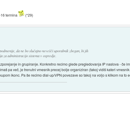
8-16 termina
(*29)
podmenije, da ne bo slučajno nevešči uporabnik zbegan, bi jih
dja za administracijo sistema v ospredje.
azporejanje in grupiranje. Konkretno recimo glede pregledovanja IP naslova - če 
h imaš pa več, je trenutni vmesnik precej bolje organiziran (takoj vidiš kateri vmesnik
 s kupom ikonc. Pa še recimo dial-up/VPN povezave so takoj na voljo s klikom na to 