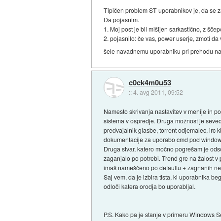
Tipičen problem ST uporabnikov je, da se zap
Da pojasnim.
1. Moj post je bil mišljen sarkastično, z ščep
2. pojasnilo: če vas, power userje, zmoti da 
šele navadnemu uporabniku pri prehodu na č
c0ck4m0u53
::
4. avg 2011, 09:52
Namesto skrivanja nastavitev v menije in pod
sistema v ospredje. Druga možnost je seveda 
predvajalnik glasbe, torrent odjemalec, irc 
dokumentacije za uporabo cmd pod windows,
Druga stvar, katero močno pogrešam je odsot
zaganjalo po potrebi. Trend gre na žalost v po
imaš nameščeno po defaultu + zagnanih neb
Saj vem, da je izbira tista, ki uporabnika beg
odloči katera orodja bo uporabljal.
P.S. Kako pa je stanje v primeru Windows S