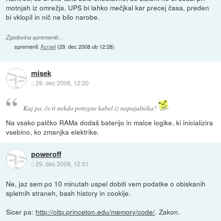
motnjah iz omrežja. UPS bi lahko mečjkal kar precej časa, preden
bi vklopil in nič ne bilo narobe.
Zgodovina sprememb…
spremenil:
Azrael
(
29. dec 2008 ob 12:28
)
misek
::
29. dec 2008, 12:30
Kaj pa, če ti nekdo potegne kabel iz napajalnika?
Na vsako palčko RAMa dodaš baterijo in malce logike, ki inicializira
vsebino, ko zmanjka elektrike.
poweroff
::
29. dec 2008, 12:31
Ne, jaz sem po 10 minutah uspel dobiti vem podatke o obiskanih
spletnih straneh, bash history in cookije.
Sicer pa:
http://citp.princeton.edu/memory/code/
. Zakon.