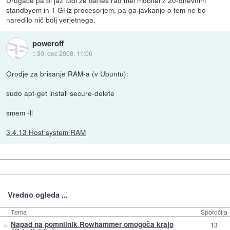
Drugače pa bi jaz tudi že danes rad mel mobitel z 20-dnevnim
standbyem in 1 GHz procesorjem, pa ga javkanje o tem ne bo
naredilo nič bolj verjetnega.
poweroff
::
30. dec 2008, 11:06
Orodje za brisanje RAM-a (v Ubuntu):
sudo apt-get install secure-delete
smem -ll
3.4.13 Host system RAM
Vredno ogleda ...
Tema
Sporočila
»
Napad na pomnilnik Rowhammer omogoča krajo
13