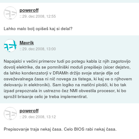
poweroff
::
29. dec 2008, 12:55
Lahko malo bolj opišeš kaj si delal?
Mavrik
::
29. dec 2008, 13:00
Napajalci v večini primerov tudi po potegu kabla iz njih zagotovijo
dovolj elektrike, da se pomnilniški moduli prepišejo (sicer dejstvo,
da lahko kondenzatorji v DRAMih držijo svoje stanje dlje od
osveževalnega časa ni nič novega za tistega, ki kaj ve o njihovem
delovanju in elektroniki). Sam logiko na matični plošči, ki bo tak
izpad prepoznala in ustrezno čez NMI obvestila procesor, ki bo
sprožil brisanje celic je treba implementirat.
poweroff
::
29. dec 2008, 13:12
Prepisovanje traja nekaj časa. Celo BIOS rabi nekaj časa.