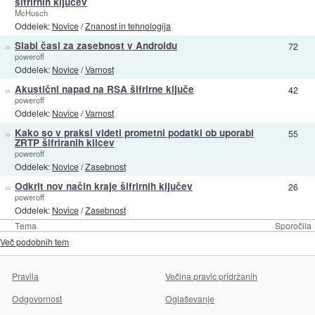
šifrirnih ključev
McHusch
Oddelek:
Novice
/
Znanost in tehnologija
»
Slabi časi za zasebnost v Androidu
72
poweroff
Oddelek:
Novice
/
Varnost
»
Akustični napad na RSA šifrirne ključe
42
poweroff
Oddelek:
Novice
/
Varnost
»
Kako so v praksi videti prometni podatki ob uporabi
55
ZRTP šifriranih klicev
poweroff
Oddelek:
Novice
/
Zasebnost
»
Odkrit nov način kraje šifrirnih ključev
26
poweroff
Oddelek:
Novice
/
Zasebnost
Tema
Sporočila
Več podobnih tem
Pravila
Večina pravic pridržanih
Odgovornost
Oglaševanje