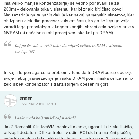
ima veliko manjše kondenzatorje) še vedno ponavadi še za
200ms+ delovanja toka v sistemu, kar bi znalo biti čisto dovolj.
Navsezadnje na ta način deluje kar nekaj namenskih sistemov, kjer
ob izpadu elektrike procesor v tistem času, ko ga še ima na voljo
zaradi toga preostalega v kondenzaorjih, shrani celo svoje stanje v
NVRAM (ki načeloma rabi precej več toka kot pa DRAM).
Kaj pa če zadevo rešiš tako, da odpreš kištico in RAM-e direktno
ven izpuliš?
In kaj ti to pomaga če je problem v tem, da ti DRAM celice obdržijo
svoje naboj (navsezadnje je vsaka DRAM pomnilniška celica samo
zelo šibek kondenzator s tranzistorjem obešenim gor).
ender
::
29. dec 2008, 14:10
Lahko malo bolj opišeš kaj si delal?
Jaz? Namestil X in IceWM, nastavil ozadje, ugasnil in iztaknil kišto,
priklopil dodaten IDE kontroler (v edini PCI slot na matični plošči),
vgradil dodatne diske, vklopil kišto nazaj, in ko se je X zaganjal, se