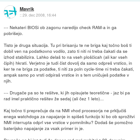
Mavrik
::
29. dec 2008, 16:44
--- Nekateri BIOSi ob zagonu naredijo check RAM-a in ga
pobrišejo.
Tisto je druga situacija. Tu pri brisanju te ne briga kaj točno boš ti
dobil ven na podatkovno vodilo, zato ti niti ni treba čakati da se
izhod stabilizira. Lahko delaš to na vseh ploščicah (ali kar vseh
čipih) hkrati. Verjetno je tudi čist dovolj da samo odpreš vrstico, in
ker te ne briga za podatke, ti niti za poln cycle-time ni treba čakati,
ampak samo po vrsti odpiraš vrstice in s tem uničuješ podatke v
njih.
--- Drugače pa so te rešitve, ki jih opisujete teoretične - jaz bi pa
rad imel praktično rešitev že sedaj (ali čez 1 leto)...
Kaj točno ti preprečuje da na NMI vhod procesorja ne prključiš
enega watchdoga za napajanje in spišeš funkcijo ki bo ob sprožitvi
NMI interrupta odprl vse vrstice v pomnilniku? Dodaš še pomožno
baterijsko napajanje za vsak primer in je.