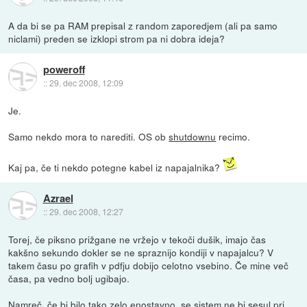
A da bi se pa RAM prepisal z random zaporedjem (ali pa samo
niclami) preden se izklopi strom pa ni dobra ideja?
poweroff
::
29. dec 2008, 12:09
Je.
Samo nekdo mora to narediti. OS ob
shutdownu
recimo.
Kaj pa, če ti nekdo potegne kabel iz napajalnika?
Azrael
::
29. dec 2008, 12:27
Torej, če piksno prižgane ne vržejo v tekoči dušik, imajo čas
kakšno sekundo dokler se ne spraznijo kondiji v napajalcu? V
takem času po grafih v pdfju dobijo celotno vsebino. Če mine več
časa, pa vedno bolj ugibajo.
Namreč, če bi bilo tako zelo enostavno, se sistem ne bi sesul pri