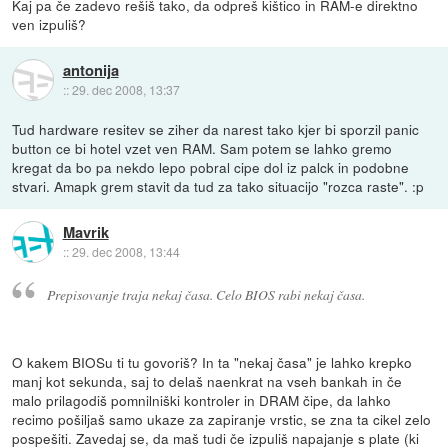
Kaj pa če zadevo rešiš tako, da odpreš kištico in RAM-e direktno
ven izpuliš?
antonija
::
29. dec 2008, 13:37
Tud hardware resitev se ziher da narest tako kjer bi sporzil panic
button ce bi hotel vzet ven RAM. Sam potem se lahko gremo
kregat da bo pa nekdo lepo pobral cipe dol iz palck in podobne
stvari. Amapk grem stavit da tud za tako situacijo "rozca raste". :p
Mavrik
::
29. dec 2008, 13:44
Prepisovanje traja nekaj časa. Celo BIOS rabi nekaj časa.
O kakem BIOSu ti tu govoriš? In ta "nekaj časa" je lahko krepko
manj kot sekunda, saj to delaš naenkrat na vseh bankah in če
malo prilagodiš pomnilniški kontroler in DRAM čipe, da lahko
recimo pošiljaš samo ukaze za zapiranje vrstic, se zna ta cikel zelo
pospešiti. Zavedaj se, da maš tudi če izpuliš napajanje s plate (ki