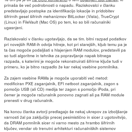
prinaša še več podrobnosti o napadu. Raziskovalci v članku
predstavljajo postopke za identifikacijo lokacije in pridobitev
šifrirnih gesel šifrinih mehanizmov BitLocker (Vista), TrueCrypt
(Linux) in FileVault (Mac OS) po tem, ko so bili računalniki
ugasnjeni.
Raziskovalci v članku ugotavljajo, da se tim. bitni razpad podatkov
pri novejših RAM-ih odvija hitreje, kot pri starejših, kljub temu pa je
ta čas mogoče podaljšati s hlajenjem RAM modulov, predstavili pa
so tudi algoritme in tehnike za popravljanje napak bitnega
razpada, s katerimi je mogoče rekonstruirati šifrirne ključe tudi v
primeru, ko je bitno razpadlo že kar nekaj vsebine pomnilnika.
Za zajem vsebine RAMa je mogoče uporabiti več metod:
modificiran PXE zaganjalnik, EFI netboot zaganjalnik, zagon s
pomočjo USB (ali CD) medija ter zagon s pomočjo iPoda, pri
čemer je mogoče računalnik ponovno zagnati ali pa RAM module
prenesti v drug računalnik.
Na koncu članka avtorji predlagajo še nekaj ukrepov za izboljšanje
varnosti žal pa zaključijo precej pesimistično in sicer z ugotovitvijo,
da DRAM pomnilnik sicer ni varno mesto za hrambo šifrirnih
ključev, vendar ob trenutni arhitekturi računalniških sistemov