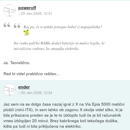
poweroff
::
29. dec 2008, 12:31
Kaj pa, če ti nekdo potegne kabel iz napajalnika?
Na vsako palčko RAMa dodaš baterijo in malce logike, ki
inicializira vsebino, ko zmanjka elektrike.
Ja. Teoretično.
Rad bi videl praktično rešitev...
ender
::
29. dec 2008, 12:34
Jaz sem na se dolgo časa nazaj igral z X na Via Epia 5000 matični
plošči (mini-ITX), in sem lahko ob zagonu X okolja videl sliko, ki je
bila prikazana preden se je le-to izklopilo tudi če je bil računalnik
vmes izklopljen 20 minut. Brez kakršnega koli tekočega dušika,
kišta pa tudi ni bila priključena na elektriko.