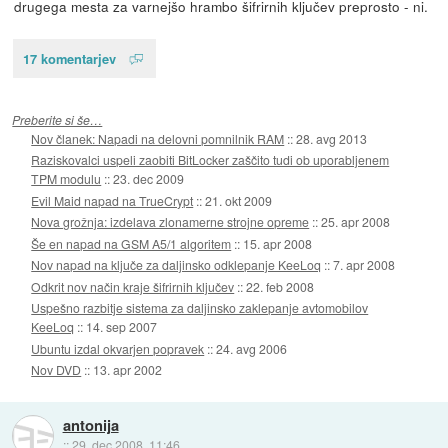
drugega mesta za varnejšo hrambo šifrirnih ključev preprosto - ni.
17 komentarjev
Preberite si še…
Nov članek: Napadi na delovni pomnilnik RAM
::
28. avg 2013
Raziskovalci uspeli zaobiti BitLocker zaščito tudi ob uporabljenem
TPM modulu
::
23. dec 2009
Evil Maid napad na TrueCrypt
::
21. okt 2009
Nova grožnja: izdelava zlonamerne strojne opreme
::
25. apr 2008
Še en napad na GSM A5/1 algoritem
::
15. apr 2008
Nov napad na ključe za daljinsko odklepanje KeeLoq
::
7. apr 2008
Odkrit nov način kraje šifrirnih ključev
::
22. feb 2008
Uspešno razbitje sistema za daljinsko zaklepanje avtomobilov
KeeLoq
::
14. sep 2007
Ubuntu izdal okvarjen popravek
::
24. avg 2006
Nov DVD
::
13. apr 2002
antonija
::
29. dec 2008, 11:46