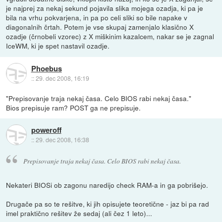
je najprej za nekaj sekund pojavila slika mojega ozadja, ki pa je
bila na vrhu pokvarjena, in pa po celi sliki so bile napake v
diagonalnih črtah. Potem je vse skupaj zamenjalo klasično X
ozadje (črnobeli vzorec) z X miškinim kazalcem, nakar se je zagnal
IceWM, ki je spet nastavil ozadje.
Phoebus
::
29. dec 2008, 16:19
"Prepisovanje traja nekaj časa. Celo BIOS rabi nekaj časa."
Bios prepisuje ram? POST ga ne prepisuje.
poweroff
::
29. dec 2008, 16:38
Prepisovanje traja nekaj časa. Celo BIOS rabi nekaj časa.
Nekateri BIOSi ob zagonu naredijo check RAM-a in ga pobrišejo.
Drugače pa so te rešitve, ki jih opisujete teoretične - jaz bi pa rad
imel praktično rešitev že sedaj (ali čez 1 leto)...