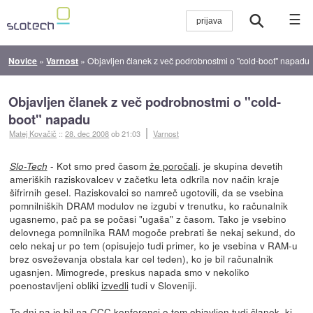
☰
Novice
»
Varnost
»
Objavljen članek z več podrobnostmi o "cold-boot" napadu
Objavljen članek z več podrobnostmi o "cold-
boot" napadu
Matej Kovačič
::
28. dec 2008
ob 21:03
Varnost
- Kot smo pred časom
že poročali
. je skupina devetih
Slo-Tech
ameriških raziskovalcev v začetku leta odkrila nov način kraje
šifrirnih gesel. Raziskovalci so namreč ugotovili, da se vsebina
pomnilniških DRAM modulov ne izgubi v trenutku, ko računalnik
ugasnemo, pač pa se počasi "ugaša" z časom. Tako je vsebino
delovnega pomnilnika RAM mogoče prebrati še nekaj sekund, do
celo nekaj ur po tem (opisujejo tudi primer, ko je vsebina v RAM-u
brez osveževanja obstala kar cel teden), ko je bil računalnik
ugasnjen. Mimogrede, preskus napada smo v nekoliko
poenostavljeni obliki
izvedli
tudi v Sloveniji.
Te dni pa je bil
na CCC konferenci
o tem
objavljen tudi članek
, ki