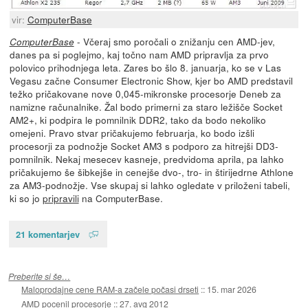
vir:
ComputerBase
- Včeraj smo poročali o znižanju cen AMD-jev,
ComputerBase
danes pa si poglejmo, kaj točno nam AMD pripravlja za prvo
polovico prihodnjega leta. Zares bo šlo 8. januarja, ko se v Las
Vegasu začne Consumer Electronic Show, kjer bo AMD predstavil
težko pričakovane nove 0,045-mikronske procesorje Deneb za
namizne računalnike. Žal bodo primerni za staro ležišče Socket
AM2+, ki podpira le pomnilnik DDR2, tako da bodo nekoliko
omejeni. Pravo stvar pričakujemo februarja, ko bodo izšli
procesorji za podnožje Socket AM3 s podporo za hitrejši DD3-
pomnilnik. Nekaj mesecev kasneje, predvidoma aprila, pa lahko
pričakujemo še šibkejše in cenejše dvo-, tro- in štirijedrne Athlone
za AM3-podnožje. Vse skupaj si lahko ogledate v priloženi tabeli,
ki so jo
pripravili
na ComputerBase.
21 komentarjev
Preberite si še…
Maloprodajne cene RAM-a začele počasi drseti
::
15. mar 2026
AMD pocenil procesorje
::
27. avg 2012