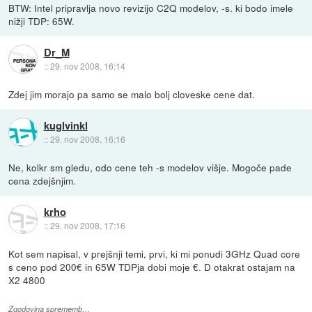
BTW: Intel pripravlja novo revizijo C2Q modelov, -s. ki bodo imele
nižji TDP: 65W.
Dr_M
::
29. nov 2008, 16:14
Zdej jim morajo pa samo se malo bolj cloveske cene dat.
kuglvinkl
::
29. nov 2008, 16:16
Ne, kolkr sm gledu, odo cene teh -s modelov višje. Mogoče pade
cena zdejšnjim.
krho
::
29. nov 2008, 17:16
Kot sem napisal, v prejšnji temi, prvi, ki mi ponudi 3GHz Quad core
s ceno pod 200€ in 65W TDPja dobi moje €. D otakrat ostajam na
X2 4800
Zgodovina sprememb…