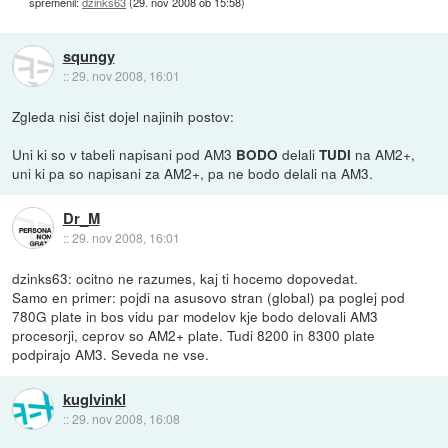
spremenil:
dzinks63
(
29. nov 2008 ob 15:58
)
squngy
::
29. nov 2008, 16:01
Zgleda nisi čist dojel najinih postov:
Uni ki so v tabeli napisani pod AM3
delali
na AM2+,
BODO
TUDI
uni ki pa so napisani za AM2+, pa ne bodo delali na AM3.
Dr_M
::
29. nov 2008, 16:01
dzinks63: ocitno ne razumes, kaj ti hocemo dopovedat.
Samo en primer: pojdi na asusovo stran (global) pa poglej pod
780G plate in bos vidu par modelov kje bodo delovali AM3
procesorji, ceprov so AM2+ plate. Tudi 8200 in 8300 plate
podpirajo AM3. Seveda ne vse.
kuglvinkl
::
29. nov 2008, 16:08