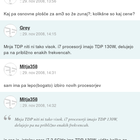
::
29. nov 2008, 13:56
Kaj pa osnovne plošče za am3 so že zunaj?; kolikšne so kaj cene?
Grey
::
29. nov 2008, 14:15
Mnja TDP niti ni tako visok. i7 procesorji imajo TDP 130W, delujejo
pa na približno enakih frekvencah.
Mitja358
::
29. nov 2008, 14:31
sam ima pa lepo(bogato) izbiro novih procesorjev
Mitja358
::
29. nov 2008, 14:32
Mnja TDP niti ni tako visok. i7 procesorji imajo TDP 130W,
delujejo pa na približno enakih frekvencah.
ja res je, intelov core i7 2.6GHz ima TDP 130W. vidite koliko za