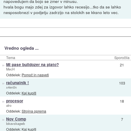
napovedujem da bojo se zmer v minusu.
hvala bogu majo zdej za izgovor lahko recesijo...tko da se lahko
nesposobnezi v podjetju zadrzijo na stolckih se kksno leto vec.
Vredno ogleda ...
Tema
Sporočila
»
Mi pase bulldozer na plato?
21
MecH
Oddelek:
Pomoč in nasveti
»
računalnik !
103
x4en0n
Oddelek:
Kaj kupiti
»
procesor
18
alro
Oddelek:
Strojna oprema
»
Nov Comp
7
lokavskagwb
Oddelek:
Kaj kupiti