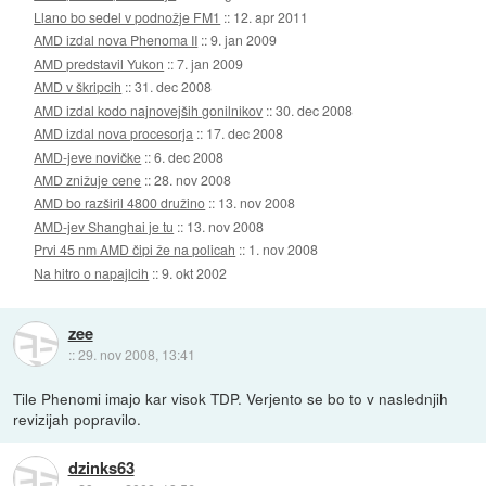
Llano bo sedel v podnožje FM1
::
12. apr 2011
AMD izdal nova Phenoma II
::
9. jan 2009
AMD predstavil Yukon
::
7. jan 2009
AMD v škripcih
::
31. dec 2008
AMD izdal kodo najnovejših gonilnikov
::
30. dec 2008
AMD izdal nova procesorja
::
17. dec 2008
AMD-jeve novičke
::
6. dec 2008
AMD znižuje cene
::
28. nov 2008
AMD bo razširil 4800 družino
::
13. nov 2008
AMD-jev Shanghai je tu
::
13. nov 2008
Prvi 45 nm AMD čipi že na policah
::
1. nov 2008
Na hitro o napajlcih
::
9. okt 2002
zee
::
29. nov 2008, 13:41
Tile Phenomi imajo kar visok TDP. Verjento se bo to v naslednjih
revizijah popravilo.
dzinks63