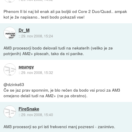
Phenom II bi naj bil enak ali pa boljši od Core 2 Duo/Quad.. ampak
kot je že napisano.. testi bodo pokazali vse!
Dr_M
::
29. nov 2008, 15:24
AM3 procesorji bodo delovali tudi na nekaterih (veliko je ze
potrjenih) AM2+ ploscah, tako da ni panike.
squngy
::
29. nov 2008, 15:32
@dzinks63
Če se jaz prav spomnim, je blo rečen da bodo vsi proci za AM3
omejeno delali tudi na AM2+ (ne pa obratno).
FireSnake
::
29. nov 2008, 15:40
AM3 procesorji so pri isti frekvenci manj pozresni - zanimivo.