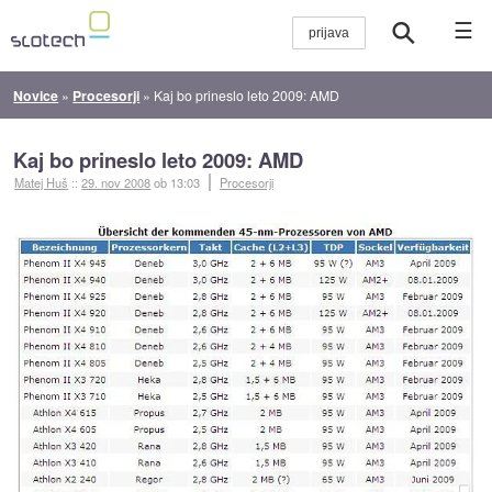
☰
Novice
»
Procesorji
»
Kaj bo prineslo leto 2009: AMD
Kaj bo prineslo leto 2009: AMD
Matej Huš
::
29. nov 2008
ob 13:03
Procesorji