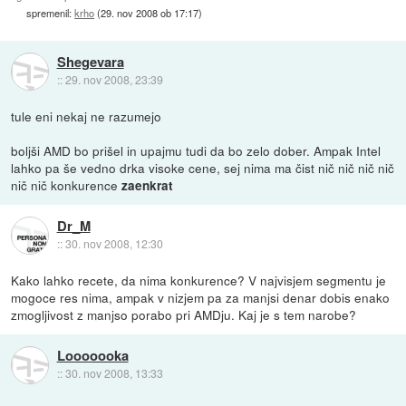
spremenil:
krho
(
29. nov 2008 ob 17:17
)
Shegevara
::
29. nov 2008, 23:39
tule eni nekaj ne razumejo
boljši AMD bo prišel in upajmu tudi da bo zelo dober. Ampak Intel
lahko pa še vedno drka visoke cene, sej nima ma čist nič nič nič nič
nič nič konkurence
zaenkrat
Dr_M
::
30. nov 2008, 12:30
Kako lahko recete, da nima konkurence? V najvisjem segmentu je
mogoce res nima, ampak v nizjem pa za manjsi denar dobis enako
zmogljivost z manjso porabo pri AMDju. Kaj je s tem narobe?
Looooooka
::
30. nov 2008, 13:33