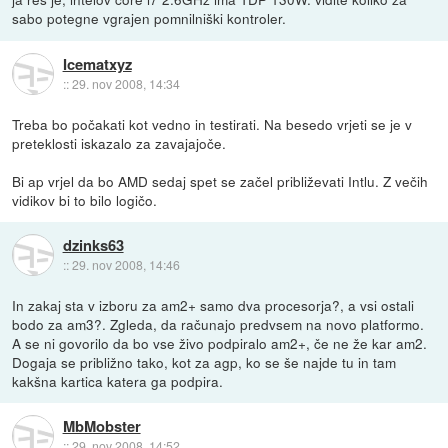
sabo potegne vgrajen pomnilniški kontroler.
Icematxyz
::
29. nov 2008, 14:34
Treba bo počakati kot vedno in testirati. Na besedo vrjeti se je v
preteklosti iskazalo za zavajajoče.
Bi ap vrjel da bo AMD sedaj spet se začel približevati Intlu. Z večih
vidikov bi to bilo logičo.
dzinks63
::
29. nov 2008, 14:46
In zakaj sta v izboru za am2+ samo dva procesorja?, a vsi ostali
bodo za am3?. Zgleda, da računajo predvsem na novo platformo.
A se ni govorilo da bo vse živo podpiralo am2+, če ne že kar am2.
Dogaja se približno tako, kot za agp, ko se še najde tu in tam
kakšna kartica katera ga podpira.
MbMobster
::
29. nov 2008, 14:52