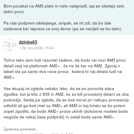
Bom pocakal na AM3 plato in nato nadgradil, saj se obetajo zelo
dobri proci.
Pa raje podprem sibkejsega, ampak, se mi zdi, da bo tale
zadevsna kar taprava za svoj denar (pa se navijati se bo dalo).
dzinks63
::
29. nov 2008, 15:44
Točno tako sem tudi razumel zadevo, da bodo vsi novi AM3 proci
delali vsaj na platfomah AM2+ , če ne že kar na AM2. Zgoraj v
tabeli sta pa samo dva nova proca , katera bi naj delala tudi na
AM2+.
Vse skupaj mi zgleda nekako tako, da se po ponovila stara
zgodba, kot je bilo z 939 in AM2, ko so bili procesorji delani za oba
podnožja. Sedaj pa zgleda, da se boš moral pri nakupu procesorja
odločiti ali ga boš imel za AM2+ ali AM3 in kaj kmalu se bo potem
zopet zgodilo, da bodo AM2+ proce ukinili (določene modele bodo
mogoče še nekaj časa podpirali) in ostali bodo samo AM3+.
Zgodovina sprememb…