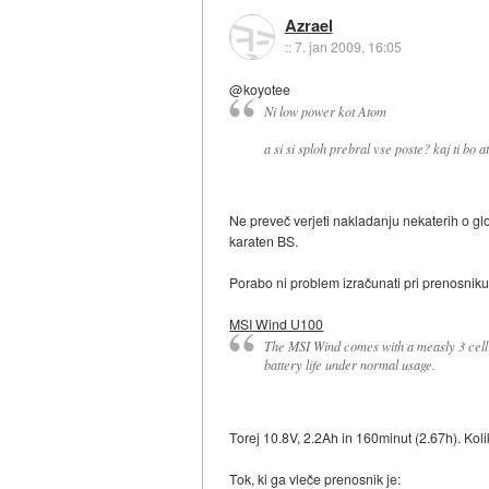
Azrael
::
7. jan 2009, 16:05
@koyotee
Ni low power kot Atom
a si si sploh prebral vse poste? kaj ti bo
Ne preveč verjeti nakladanju nekaterih o gl
karaten BS.
Porabo ni problem izračunati pri prenosniku
MSI Wind U100
The MSI Wind comes with a measly 3 cell 
battery life under normal usage.
Torej 10.8V, 2.2Ah in 160minut (2.67h). Kol
Tok, ki ga vleče prenosnik je: