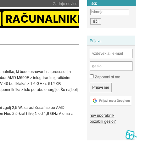
Išči:
Zadnje novice
Prijava
čunalnike, ki bodo osnovani na procesorjih
Zapomni si me
nabor AMD M690E z integriranim grafičnim
-40 bo tiktakal z 1,6 GHz s 512 KB
omnilnika z isto porabo energije. Še najbolj
 zgolj 2,5 W, zaradi česar se bo AMD
n Neo 2,5-krat hitrejši od 1,6 GHz Atoma z
nov uporabnik
pozabili geslo?