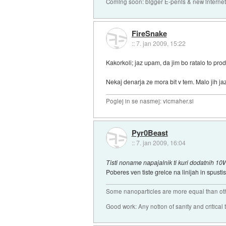
Coming soon: bigger E-penis & new internet
FireSnake
::
7. jan 2009, 15:22
Kakorkoli; jaz upam, da jim bo ratalo to prod
Nekaj denarja ze mora bit v tem. Malo jih jaz
Poglej in se nasmej: vicmaher.si
Pyr0Beast
::
7. jan 2009, 16:04
Tisti noname napajalnik ti kuri dodatnih 10
Poberes ven tiste grelce na linijah in spusti
Some nanoparticles are more equal than ot
Good work: Any notion of sanity and critical t