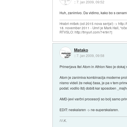
::
7. jan 2009, 09:52
Huh, zanimivo. Da vidimo, kako bo s cenami
Hrabri mišek (od 2015 nova serija!) -> http:/
18. november 2011 - Umrl je Mark Hall, "oč
RTVSLO: http://tinyurl.com/74r9n7j
Matako
::
7. jan 2009, 09:58
Primerjava Itel Atom in Athlon Neo je dokaj 
Atom je zanimiva kombinacija moderne proizv
nismo videli že nekaj časa, je pa v tem pri
podat. vodilo itd) dobiš kar sposoben _majh
AMD-jevi varčni procesorji so bolj samo pri
EDIT: neskalaren -> ne-superskalaren.
/\/\.K.