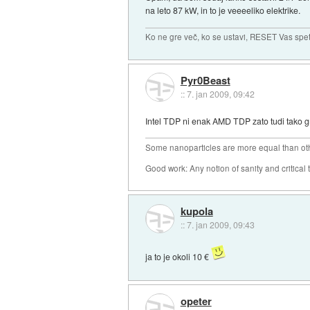
na leto 87 kW, in to je veeeeliko elektrike.
Ko ne gre več, ko se ustavi, RESET Vas spet 
Pyr0Beast
::
7. jan 2009, 09:42
Intel TDP ni enak AMD TDP zato tudi tako gro
Some nanoparticles are more equal than ot
Good work: Any notion of sanity and critical t
kupola
::
7. jan 2009, 09:43
ja to je okoli 10 €
opeter