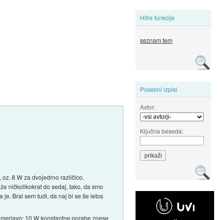
Hitre funkcije
seznam tem
Posebni izpisi
Avtor:
Ključna beseda:
 oz. 8 W za dvojedrno različico.
že ničkolikokrat do sedaj, tako, da smo
e. Bral sem tudi, da naj bi se še letos
imerjavo: 10 W konstantne porabe znese