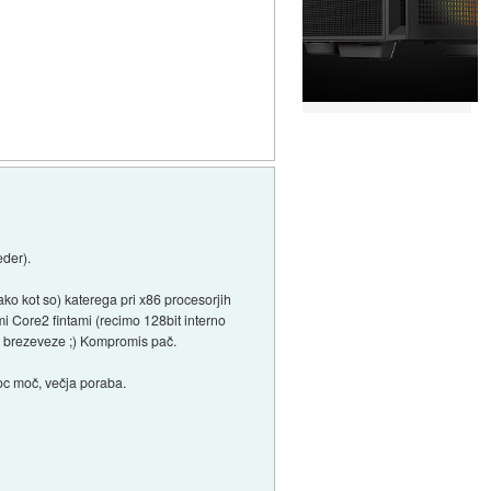
eder).
ko kot so) katerega pri x86 procesorjih
i Core2 fintami (recimo 128bit interno
so brezeveze ;) Kompromis pač.
roc moč, večja poraba.