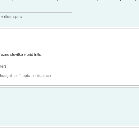
v ritem spravi.
zne stevilke v prid Intlu.
hers
hought is off-topic in this place