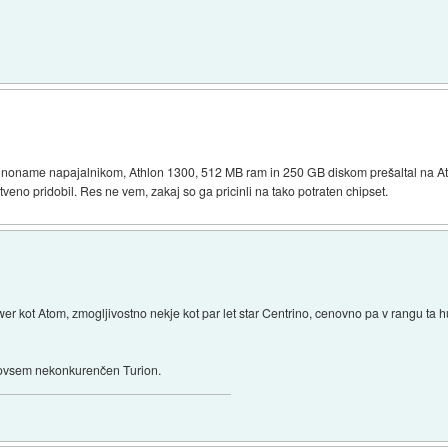
z noname napajalnikom, Athlon 1300, 512 MB ram in 250 GB diskom prešaltal na At
veno pridobil. Res ne vem, zakaj so ga pricinli na tako potraten chipset.
r kot Atom, zmogljivostno nekje kot par let star Centrino, cenovno pa v rangu ta hu
povsem nekonkurenčen Turion.