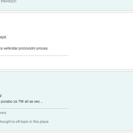
 friendzzz!
ajat.
a velik/star proizvodni proces.
W.
s porabo za 7W ali se vec ..
hers
hought is off-topic in this place