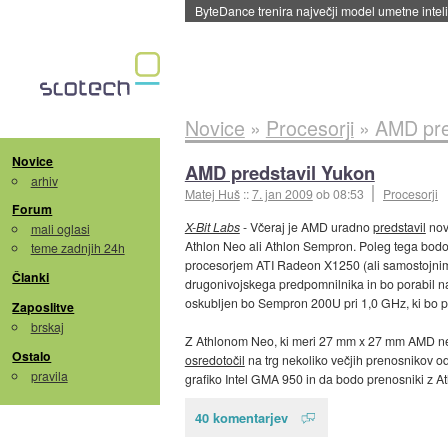
Spletne strani začele streči oglase za agente
Novice
»
Procesorji
»
AMD pre
Novice
AMD predstavil Yukon
arhiv
Matej Huš
::
7. jan 2009
ob 08:53
Procesorji
Forum
X-Bit Labs
- Včeraj je AMD uradno
predstavil
novo
mali oglasi
Athlon Neo ali Athlon Sempron. Poleg tega bodo
teme zadnjih 24h
procesorjem ATI Radeon X1250 (ali samostojnim
Članki
drugonivojskega predpomnilnika in bo porabil n
oskubljen bo Sempron 200U pri 1,0 GHz, ki bo po
Zaposlitve
brskaj
Z Athlonom Neo, ki meri 27 mm x 27 mm AMD ne 
Ostalo
osredotočil
na trg nekoliko večjih prenosnikov o
pravila
grafiko Intel GMA 950 in da bodo prenosniki z At
40 komentarjev