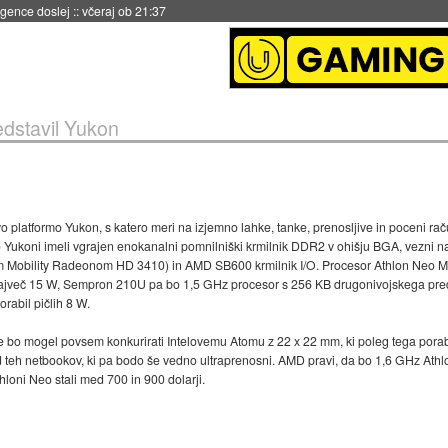
 umetne inteligence
::
včeraj ob 21:23
dstavil Yukon
 platformo Yukon, s katero meri na izjemno lahke, tanke, prenosljive in poceni ra
 Yukoni imeli vgrajen enokanalni pomnilniški krmilnik DDR2 v ohišju BGA, vezni 
 Mobility Radeonom HD 3410) in AMD SB600 krmilnik I/O. Procesor Athlon Neo MV
ajveč 15 W, Sempron 210U pa bo 1,5 GHz procesor s 256 KB drugonivojskega predp
rabil pičlih 8 W.
bo mogel povsem konkurirati Intelovemu Atomu z 22 x 22 mm, ki poleg tega porabi
d teh netbookov, ki pa bodo še vedno ultraprenosni. AMD pravi, da bo 1,6 GHz Athlo
hloni Neo stali med 700 in 900 dolarji.