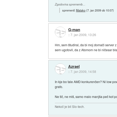
Zgodovina sprememb…
spremenil:
Matako
(
7. jan 2009 ob 10:07
)
G-man
::
7. jan 2009, 13:26
Hm, sem študiral, da bi moj domači server 
sem ugotovil, da z Atomom ne bi ničesar bist
Azrael
::
7. jan 2009, 14:58
In kje bo tale AMD konkurenčen? Ni low powe
grafo.
Ne tič, ne miš, samo malo manjša peč kot 
Nekoč je bil Slo-tech.