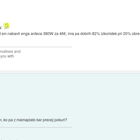
W.
st sm nabavil enga anteca 380W za 46€, ima pa dobrih 82% izkoristek pri 20% obrem
rvatives and
 you with
tom, ko pa z mamaplato kar precej pokuri?