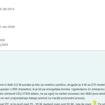
5. feb 2014
0. dec 2008
2008
g 2003
a in tistih 2,5 W porabe je bilo za mobilno različico, drugače je 4 W za 270 model,
 uparjen z 950 chipsetom, ki je bil pa energetska bomba. Ugotovljeno (in zmerjeno) 
ko učinkovit CELOTEN sistem, ne pa zgolj na varčen procesor, kar AMD-jeva celota j
pa ne vem (najverjetneje čakajo prehod na manjši proizvodni proces).
ač PC, ki bo kuril med 25 - 35 W (sedanji malo pod 50 W), raje še manj
Za pr