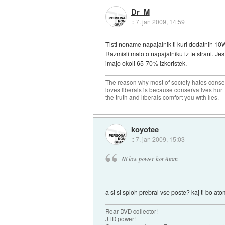
Dr_M
::
7. jan 2009, 14:59
Tisti noname napajalnik ti kuri dodatnih 10
Razmisli malo o napajalniku iz
te
strani. Je
imajo okoli 65-70% izkoristek.
The reason why most of society hates conse
loves liberals is because conservatives hurt
the truth and liberals comfort you with lies.
koyotee
::
7. jan 2009, 15:03
Ni low power kot Atom
a si si sploh prebral vse poste? kaj ti bo a
Rear DVD collector!
JTD power!