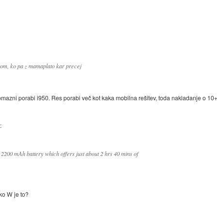
 atom, ko pa z mamaplato kar precej
omazni porabi i950. Res porabi več kot kaka mobilna rešitev, toda nakladanje o 10+W
:
2200 mAh battery which offers just about 2 hrs 40 mins of
iko W je to?