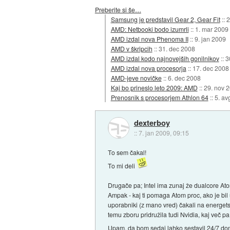
Preberite si še…
Samsung je predstavil Gear 2, Gear Fit
::
2
AMD: Netbooki bodo izumrli
::
1. mar 2009
AMD izdal nova Phenoma II
::
9. jan 2009
AMD v škripcih
::
31. dec 2008
AMD izdal kodo najnovejših gonilnikov
::
3
AMD izdal nova procesorja
::
17. dec 2008
AMD-jeve novičke
::
6. dec 2008
Kaj bo prineslo leto 2009: AMD
::
29. nov 
Prenosnik s procesorjem Athlon 64
::
5. av
dexterboy
::
7. jan 2009, 09:15
To sem čakal!
To mi deli
Drugače pa; Intel ima zunaj že dualcore Atom
Ampak - kaj ti pomaga Atom proc, ako je bil
uporabniki (z mano vred) čakali na energets
temu zboru pridružila tudi Nvidia, kaj več 
Upam, da bom sedaj lahko sestavil 24/7 dom