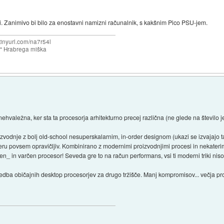
. Zanimivo bi bilo za enostavni namizni računalnik, s kakšnim Pico PSU-jem.
/tinyurl.com/na7r54l
e" Hrabrega miška
nehvaležna, ker sta ta procesorja arhitekturno precej različna (ne glede na število j
odnje z bolj old-school nesuperskalarnim, in-order designom (ukazi se izvajajo ta
meru povsem opravičljiv. Kombinirano z modernimi proizvodnjimi procesi in nekaterim
en_ in varčen procesor! Seveda gre to na račun performans, vsi ti moderni triki ni
redba običajnih desktop procesorjev za drugo tržišče. Manj kompromisov... večja p