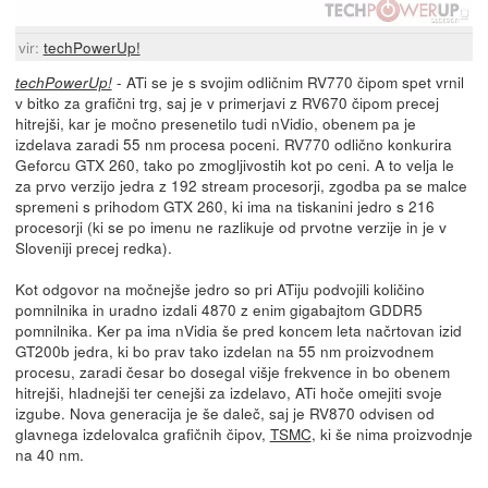
vir:
techPowerUp!
- ATi se je s svojim odličnim RV770 čipom spet vrnil
techPowerUp!
v bitko za grafični trg, saj je v primerjavi z RV670 čipom precej
hitrejši, kar je močno presenetilo tudi nVidio, obenem pa je
izdelava zaradi 55 nm procesa poceni. RV770 odlično konkurira
Geforcu GTX 260, tako po zmogljivostih kot po ceni. A to velja le
za prvo verzijo jedra z 192 stream procesorji, zgodba pa se malce
spremeni s prihodom GTX 260, ki ima na tiskanini jedro s 216
procesorji (ki se po imenu ne razlikuje od prvotne verzije in je v
Sloveniji precej redka).
Kot odgovor na močnejše jedro so pri ATiju podvojili količino
pomnilnika in uradno izdali 4870 z enim gigabajtom GDDR5
pomnilnika. Ker pa ima nVidia še pred koncem leta načrtovan izid
GT200b jedra, ki bo prav tako izdelan na 55 nm proizvodnem
procesu, zaradi česar bo dosegal višje frekvence in bo obenem
hitrejši, hladnejši ter cenejši za izdelavo, ATi hoče omejiti svoje
izgube. Nova generacija je še daleč, saj je RV870 odvisen od
glavnega izdelovalca grafičnih čipov,
TSMC
, ki še nima proizvodnje
na 40 nm.