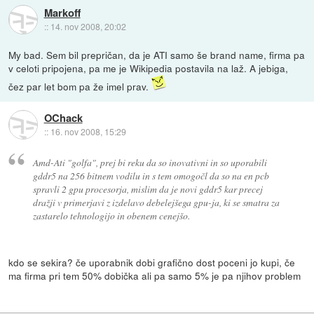
Markoff
::
14. nov 2008, 20:02
My bad. Sem bil prepričan, da je ATI samo še brand name, firma pa
v celoti pripojena, pa me je Wikipedia postavila na laž. A jebiga,
čez par let bom pa že imel prav.
OChack
::
16. nov 2008, 15:29
Amd-Ati "golfa", prej bi reku da so inovativni in so uporabili
gddr5 na 256 bitnem vodilu in s tem omogočl da so na en pcb
spravli 2 gpu procesorja, mislim da je novi gddr5 kar precej
dražji v primerjavi z izdelavo debelejšega gpu-ja, ki se smatra za
zastarelo tehnologijo in obenem cenejšo.
kdo se sekira? če uporabnik dobi grafično dost poceni jo kupi, če
ma firma pri tem 50% dobička ali pa samo 5% je pa njihov problem