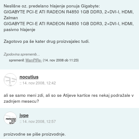
Neslišne oz. predelano hlajenje ponuja Gigabyte:
GIGABYTE PCI-E ATI RADEON R4850 1GB DDR3, 2×DVI-I, HDMI,
Zalman
GIGABYTE PCI-E ATI RADEON R4850 1GB DDR3, 2×DVI-I, HDMI,
pasivno hlajenje
Zagotovo pa še kater drug proizvajalec tudi.
Zgodovina sprememb…
spremenil:
WamPIRe-
(
14. nov 2008 ob 11:23
)
nocutius
::
14. nov 2008, 12:42
ali se samo meni zdi, ali so se Atijeve kartice res nekaj podražale v
zadnjem mesecu?
jype
::
14. nov 2008, 12:57
proizvodne se piše proizvodnje.