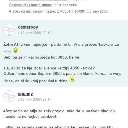
Časovni trak Linux distribucij
::
19. dec 2006
ATi osvaja nižji cenovni razred z RV351 in RV381
::
5. sep 2003
dexterboy
::
13. nov 2008, 22:10
Želim ATIju vse najboljše - pa da ne bi nVidia preveč 'kaskala' za
njimi
Sebi pa želim kaj boljšega kot 3850, he he
aja, ali so že kje izdali silence verzijo 4850 kartice?
Odkar imam doma Saphire 3850 s pasivnim hladilnikom... no way,
Hose, da bi še kdaj poslušal turbino
squngy
::
13. nov 2008, 22:17
48xx serije od atija se zelo grejejo, tako da je pasiven hladilnik
načeloma ne najbolj učinkovit...
Lahko pa seveda sam kupiš after market pasiven (ali pač tih)