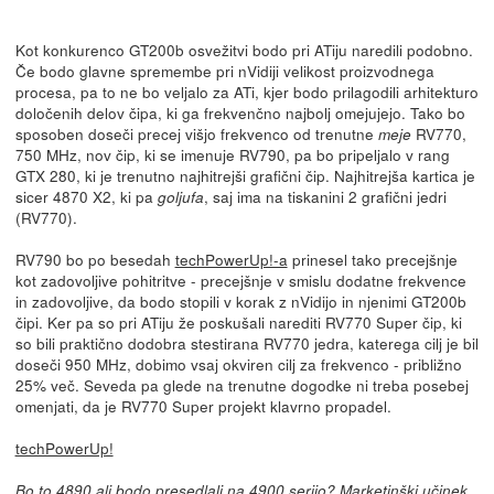
Kot konkurenco GT200b osvežitvi bodo pri ATiju naredili podobno.
Če bodo glavne spremembe pri nVidiji velikost proizvodnega
procesa, pa to ne bo veljalo za ATi, kjer bodo prilagodili arhitekturo
določenih delov čipa, ki ga frekvenčno najbolj omejujejo. Tako bo
sposoben doseči precej višjo frekvenco od trenutne
RV770,
meje
750 MHz, nov čip, ki se imenuje RV790, pa bo pripeljalo v rang
GTX 280, ki je trenutno najhitrejši grafični čip. Najhitrejša kartica je
sicer 4870 X2, ki pa
, saj ima na tiskanini 2 grafični jedri
goljufa
(RV770).
RV790 bo po besedah
techPowerUp!-a
prinesel tako precejšnje
kot zadovoljive pohitritve - precejšnje v smislu dodatne frekvence
in zadovoljive, da bodo stopili v korak z nVidijo in njenimi GT200b
čipi. Ker pa so pri ATiju že poskušali narediti RV770 Super čip, ki
so bili praktično dodobra stestirana RV770 jedra, katerega cilj je bil
doseči 950 MHz, dobimo vsaj okviren cilj za frekvenco - približno
25% več. Seveda pa glede na trenutne dogodke ni treba posebej
omenjati, da je RV770 Super projekt klavrno propadel.
techPowerUp!
Bo to 4890 ali bodo presedlali na 4900 serijo? Marketinški učinek