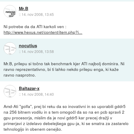
Mr.B
::
14. nov 2008, 13:45
Ni potrebe da da ATI karkoli ven :
http://www.hexus.net/content/item.php?i...
nocutius
::
14. nov 2008, 13:58
Mr.B, prilepu si točno tak benchmark kjer ATI najbolj dominira. Ni
ravno reprezentativno, bi ti lahko nekdo prilepu enga, ki kaže
ravno nasprotno.
Baltazar-x
::
14. nov 2008, 14:40
Amd-Ati "golfa", prej bi reku da so inovativni in so uporabili gddr5
na 256 bitnem vodilu in s tem omogočl da so na en pcb spravli 2
gpu procesorja, mislim da je novi gddr5 kar precej dražji v
primerjavi z izdelavo debelejšega gpu-ja, ki se smatra za zastarelo
tehnologijo in obenem cenejšo.