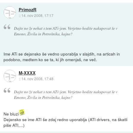
PrimozR
::
14. nov 2008, 17:17
Dajte no že nehat s tem ATi-jem. Verjetno hodite nakupovat še v
Emono, Živila in Potrošnika, kajne?
Ime ATi se dejansko še vedno uporablja v slajdih, na articah in
podobno, medtem ko se ta, ki jih omenjaš, ne več.
M-XXXX
::
14. nov 2008, 17:48
Dajte no že nehat s tem ATi-jem. Verjetno hodite nakupovat še v
Emono, Živila in Potrošnika, kajne?
Ne bluzi
Dejansko se ime ATI še zdaj redno uporablja (ATI drivers, na škatli
piše ATI,...)