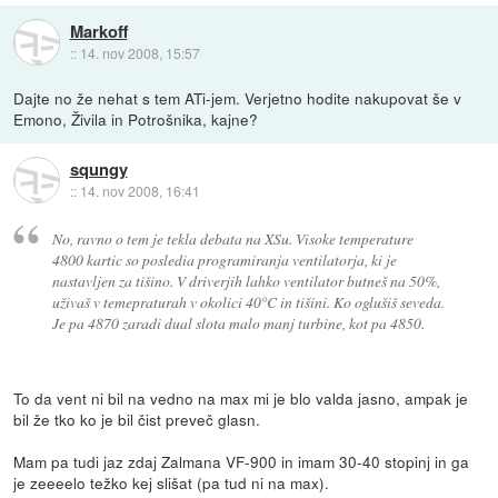
Markoff
::
14. nov 2008, 15:57
Dajte no že nehat s tem ATi-jem. Verjetno hodite nakupovat še v
Emono, Živila in Potrošnika, kajne?
squngy
::
14. nov 2008, 16:41
No, ravno o tem je tekla debata na XSu. Visoke temperature
4800 kartic so posledia programiranja ventilatorja, ki je
nastavljen za tišino. V driverjih lahko ventilator butneš na 50%,
uživaš v temepraturah v okolici 40°C in tišini. Ko oglušiš seveda.
Je pa 4870 zaradi dual slota malo manj turbine, kot pa 4850.
To da vent ni bil na vedno na max mi je blo valda jasno, ampak je
bil že tko ko je bil čist preveč glasn.
Mam pa tudi jaz zdaj Zalmana VF-900 in imam 30-40 stopinj in ga
je zeeeelo težko kej slišat (pa tud ni na max).