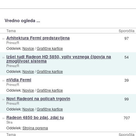
Vredno ogleda ...
Tema
Sporočila
»
Arhitektura Fermi predstavljena
97
PrimozR
Oddelek:
Novice
/
Grafične kartice
»
Izšel tudi Radeon HD 5850, vpliv veznega čipovja na
54
zmogljivost sistema
PrimozR
Oddelek:
Novice
/
Grafične kartice
»
nVidia Fermi
39
PrimozR
Oddelek:
Novice
/
Grafične kartice
»
Novi Radeoni na policah trgovin
99
PrimozR
Oddelek:
Novice
/
Grafične kartice
»
Radeon 4850 bo zdaj, zdaj tu
707
Stra
Oddelek:
Strojna oprema
Tema
Sporočila