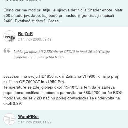
Edino kar me moti pri Atiju, je njihova definicija Shader enote. Matr
800 shaderjev. Jaoo, kaj bodo pri naslednji generaciji napisali
2400. Dvatisoč štiristo?! Groza.
RejZoR
::
14. nov 2008, 09:49
Lahko pa uporabiš ZEROtherm GX810 in imaš 20-30°C nižje
temperature in neverjetno tišino.
Jezst sem na svojo HD4850 ruknil Zalmana VF-900, ki mi je prej
služil na GF 7600GT in x1950 Pro.
Temperature se zdej giblejo okoli 45-48°C, s tem da je zadeva
popolnoma neslišna, istočasno pa navita na 680/2200 ter še BIOS
moddana, da se v 2D načinu poleg downclocka še undervolta na
okoli 0,9V.
WamPIRe-
::
14. nov 2008, 11:22