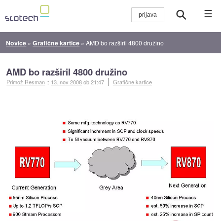
☰
Novice
»
Grafične kartice
»
AMD bo razširil 4800 družino
AMD bo razširil 4800 družino
Primož Resman
::
13. nov 2008
ob 21:47
Grafične kartice