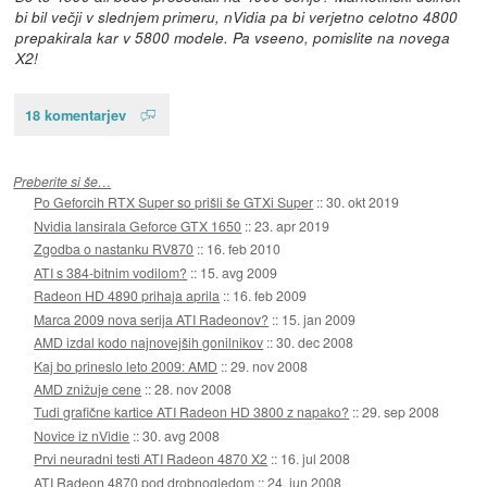
bi bil večji v slednjem primeru, nVidia pa bi verjetno celotno 4800
prepakirala kar v 5800 modele. Pa vseeno, pomislite na novega
X2!
18 komentarjev
Preberite si še…
Po Geforcih RTX Super so prišli še GTXi Super
::
30. okt 2019
Nvidia lansirala Geforce GTX 1650
::
23. apr 2019
Zgodba o nastanku RV870
::
16. feb 2010
ATI s 384-bitnim vodilom?
::
15. avg 2009
Radeon HD 4890 prihaja aprila
::
16. feb 2009
Marca 2009 nova serija ATI Radeonov?
::
15. jan 2009
AMD izdal kodo najnovejših gonilnikov
::
30. dec 2008
Kaj bo prineslo leto 2009: AMD
::
29. nov 2008
AMD znižuje cene
::
28. nov 2008
Tudi grafične kartice ATI Radeon HD 3800 z napako?
::
29. sep 2008
Novice iz nVidie
::
30. avg 2008
Prvi neuradni testi ATI Radeon 4870 X2
::
16. jul 2008
ATI Radeon 4870 pod drobnogledom
::
24. jun 2008