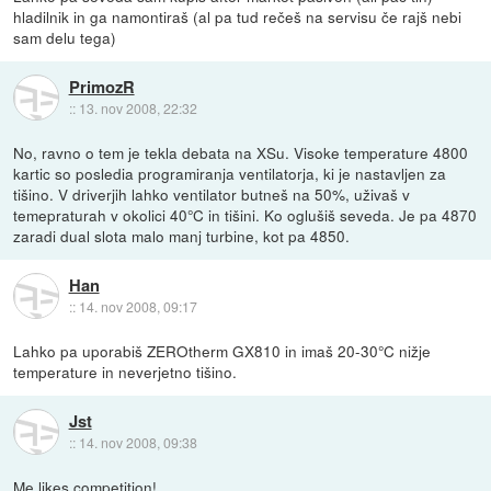
hladilnik in ga namontiraš (al pa tud rečeš na servisu če rajš nebi
sam delu tega)
PrimozR
::
13. nov 2008, 22:32
No, ravno o tem je tekla debata na XSu. Visoke temperature 4800
kartic so posledia programiranja ventilatorja, ki je nastavljen za
tišino. V driverjih lahko ventilator butneš na 50%, uživaš v
temepraturah v okolici 40°C in tišini. Ko oglušiš seveda. Je pa 4870
zaradi dual slota malo manj turbine, kot pa 4850.
Han
::
14. nov 2008, 09:17
Lahko pa uporabiš ZEROtherm GX810 in imaš 20-30°C nižje
temperature in neverjetno tišino.
Jst
::
14. nov 2008, 09:38
Me likes competition!