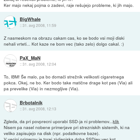
Ker majo nekaj pojma o zadevi, raje rešujejo probleme, ki jih majo.
BigWhale
::
31. avg 2008, 11:59
Z nasmeskom na obrazu cakam cas, ko se bodo vsi moji diski
nehali vrteti... Kot kaze ne bom vec (tako zelo) dolgo cakal. :)
PaX_MaN
::
31. avg 2008, 12:04
To, IBM! Še malo, pa bo domači strežnik velikosti cigaretnega
pokca. Okej, ne bo. Ker bodo take matične drage kot pes (Via) ali
pa prevelike (Via) in nezmogljive (Via).
Brbotalnik
::
31. avg 2008, 12:13
Zgleda, da pri povprecni uporabi SSD-ja ni problemov...
klik
Nisem pa nasel nobene primerjave pri strezniskih sistemih, ki na
veliko zapisujejo na disk (npr. podatkovne baze).
V vecini primerov je torej zivljenjska doba SSDjev vec kot