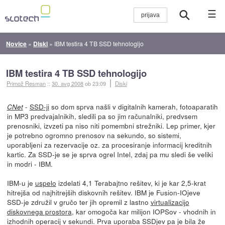
☰
Novice
»
Diski
»
IBM testira 4 TB SSD tehnologijo
IBM testira 4 TB SSD tehnologijo
Primož Resman
::
30. avg 2008
ob 23:09
Diski
-
SSD-ji
so dom sprva našli v digitalnih kamerah, fotoaparatih
CNet
in MP3 predvajalnikih, sledili pa so jim računalniki, predvsem
prenosniki, izvzeti pa niso niti pomembni strežniki. Lep primer, kjer
je potrebno ogromno prenosov na sekundo, so sistemi,
uporabljeni za rezervacije oz. za procesiranje informacij kreditnih
kartic. Za SSD-je se je sprva ogrel Intel, zdaj pa mu sledi še veliki
in modri - IBM.
IBM-u je
uspelo
izdelati 4,1 Terabajtno rešitev, ki je kar 2,5-krat
hitrejša od najhitrejših diskovnih rešitev. IBM je Fusion-IOjeve
SSD-je združil v gručo ter jih opremil z lastno
virtualizacijo
diskovnega prostora
, kar omogoča kar milijon IOPSov - vhodnih in
izhodnih operacij v sekundi. Prva uporaba SSDjev pa je bila že