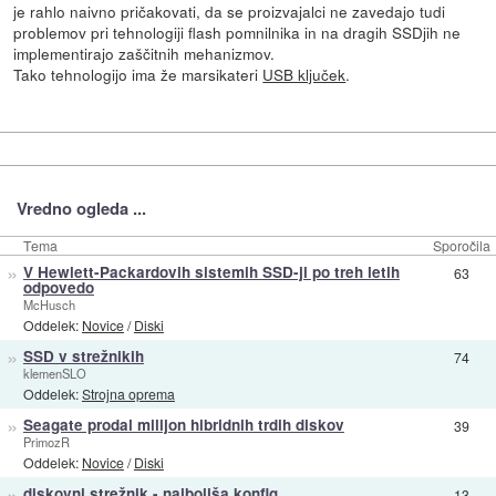
je rahlo naivno pričakovati, da se proizvajalci ne zavedajo tudi
problemov pri tehnologiji flash pomnilnika in na dragih SSDjih ne
implementirajo zaščitnih mehanizmov.
Tako tehnologijo ima že marsikateri
USB ključek
.
Vredno ogleda ...
Tema
Sporočila
»
V Hewlett-Packardovih sistemih SSD-ji po treh letih
63
odpovedo
McHusch
Oddelek:
Novice
/
Diski
»
SSD v strežnikih
74
klemenSLO
Oddelek:
Strojna oprema
»
Seagate prodal milijon hibridnih trdih diskov
39
PrimozR
Oddelek:
Novice
/
Diski
»
diskovni strežnik - najboljša konfig.
13