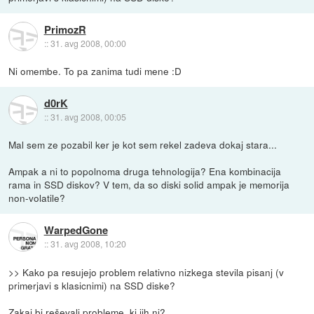
PrimozR
::
31. avg 2008, 00:00
Ni omembe. To pa zanima tudi mene :D
d0rK
::
31. avg 2008, 00:05
Mal sem ze pozabil ker je kot sem rekel zadeva dokaj stara...
Ampak a ni to popolnoma druga tehnologija? Ena kombinacija
rama in SSD diskov? V tem, da so diski solid ampak je memorija
non-volatile?
WarpedGone
::
31. avg 2008, 10:20
>> Kako pa resujejo problem relativno nizkega stevila pisanj (v
primerjavi s klasicnimi) na SSD diske?
Zakaj bi reševali probleme, ki jih ni?