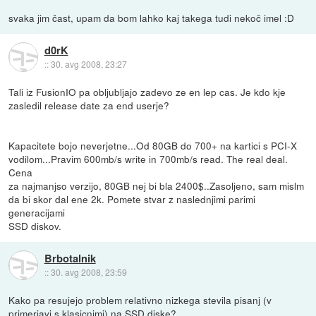
svaka jim čast, upam da bom lahko kaj takega tudi nekoč imel :D
d0rK
::
30. avg 2008, 23:27
Tali iz FusionIO pa obljubljajo zadevo ze en lep cas. Je kdo kje
zasledil release date za end userje?
Kapacitete bojo neverjetne...Od 80GB do 700+ na kartici s PCI-X
vodilom...Pravim 600mb/s write in 700mb/s read. The real deal.
Cena
za najmanjso verzijo, 80GB nej bi bla 2400$..Zasoljeno, sam mislm
da bi skor dal ene 2k. Pomete stvar z naslednjimi parimi
generacijami
SSD diskov.
Brbotalnik
::
30. avg 2008, 23:59
Kako pa resujejo problem relativno nizkega stevila pisanj (v
primerjavi s klasicnimi) na SSD diske?