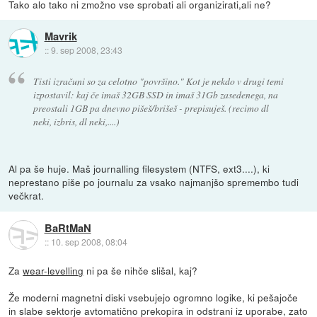
Tako alo tako ni zmožno vse sprobati ali organizirati,ali ne?
Mavrik
::
9. sep 2008, 23:43
Tisti izračuni so za celotno "površino." Kot je nekdo v drugi temi
izpostavil: kaj če imaš 32GB SSD in imaš 31Gb zasedenega, na
preostali 1GB pa dnevno pišeš/brišeš - prepisuješ. (recimo dl
neki, izbris, dl neki,....)
Al pa še huje. Maš journalling filesystem (NTFS, ext3....), ki
neprestano piše po journalu za vsako najmanjšo spremembo tudi
večkrat.
BaRtMaN
::
10. sep 2008, 08:04
Za
wear-levelling
ni pa še nihče slišal, kaj?
Že moderni magnetni diski vsebujejo ogromno logike, ki pešajoče
in slabe sektorje avtomatično prekopira in odstrani iz uporabe, zato