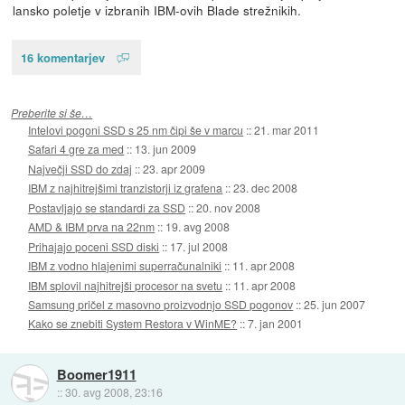
lansko poletje v izbranih IBM-ovih Blade strežnikih.
16 komentarjev
Preberite si še…
Intelovi pogoni SSD s 25 nm čipi še v marcu
::
21. mar 2011
Safari 4 gre za med
::
13. jun 2009
Največji SSD do zdaj
::
23. apr 2009
IBM z najhitrejšimi tranzistorji iz grafena
::
23. dec 2008
Postavljajo se standardi za SSD
::
20. nov 2008
AMD & IBM prva na 22nm
::
19. avg 2008
Prihajajo poceni SSD diski
::
17. jul 2008
IBM z vodno hlajenimi superračunalniki
::
11. apr 2008
IBM splovil najhitrejši procesor na svetu
::
11. apr 2008
Samsung pričel z masovno proizvodnjo SSD pogonov
::
25. jun 2007
Kako se znebiti System Restora v WinME?
::
7. jan 2001
Boomer1911
::
30. avg 2008, 23:16