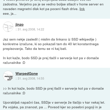
zadostna. Verjetno pa je se vedno boljse stlacit v home server en
navaden magnetni disk kot pa poceni flash drive.
link
eee, ja...
jinzo
::
31. avg 2008, 14:22
Jaz sem nekje zasledil ( mislim da linkano iz SSD wikipedije )
konkretne izračune, ki so pokazali tam do 40 let konstantnega
prepisovanja. Tako da temu se ni kaj bati.
In kot kaže, bodo SSD-je prej tlačli v serverje kot pa v domače
računalnike :D
WarpedGone
::
31. avg 2008, 14:55
>> In kot kaže, bodo SSD-je prej tlačli v serverje kot pa v domače
računalnike :D
Uporabljaš napačni čas, SSDje v serverje že tlačijo v kar nekaj let.
Pa vojska, pa znanost, pa ... Povsod kjer so posebni pogoji in je