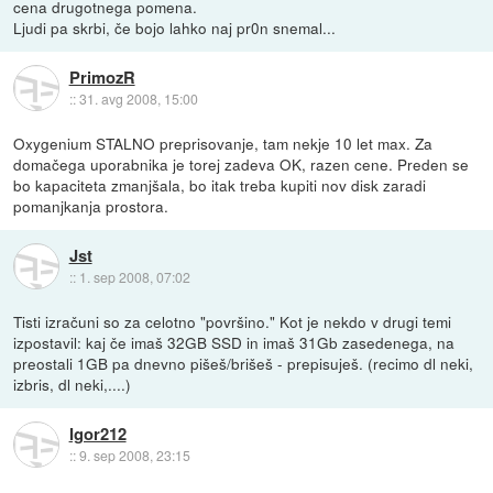
cena drugotnega pomena.
Ljudi pa skrbi, če bojo lahko naj pr0n snemal...
PrimozR
::
31. avg 2008, 15:00
Oxygenium STALNO preprisovanje, tam nekje 10 let max. Za
domačega uporabnika je torej zadeva OK, razen cene. Preden se
bo kapaciteta zmanjšala, bo itak treba kupiti nov disk zaradi
pomanjkanja prostora.
Jst
::
1. sep 2008, 07:02
Tisti izračuni so za celotno "površino." Kot je nekdo v drugi temi
izpostavil: kaj če imaš 32GB SSD in imaš 31Gb zasedenega, na
preostali 1GB pa dnevno pišeš/brišeš - prepisuješ. (recimo dl neki,
izbris, dl neki,....)
Igor212
::
9. sep 2008, 23:15