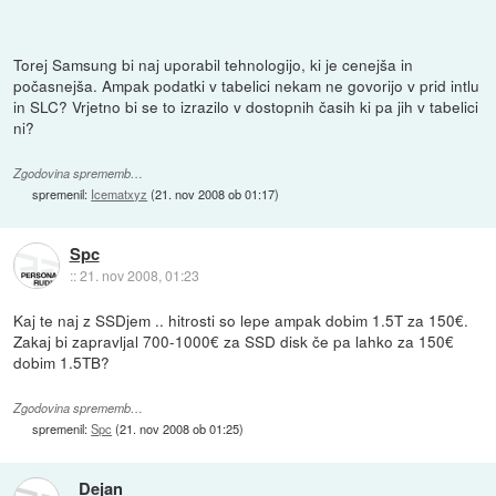
Torej Samsung bi naj uporabil tehnologijo, ki je cenejša in
počasnejša. Ampak podatki v tabelici nekam ne govorijo v prid intlu
in SLC? Vrjetno bi se to izrazilo v dostopnih časih ki pa jih v tabelici
ni?
Zgodovina sprememb…
spremenil:
Icematxyz
(
21. nov 2008 ob 01:17
)
Spc
::
21. nov 2008, 01:23
Kaj te naj z SSDjem .. hitrosti so lepe ampak dobim 1.5T za 150€.
Zakaj bi zapravljal 700-1000€ za SSD disk če pa lahko za 150€
dobim 1.5TB?
Zgodovina sprememb…
spremenil:
Spc
(
21. nov 2008 ob 01:25
)
_Dejan_