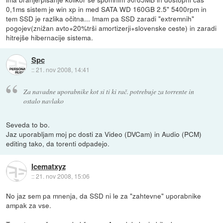
0,1ms sistem je win xp in med SATA WD 160GB 2.5" 5400rpm in
tem SSD je razlika očitna... Imam pa SSD zaradi "extremnih"
pogojev(znižan avto+20%trši amortizerji+slovenske ceste) in zaradi
hitrejše hibernacije sistema.
Spc
::
21. nov 2008, 14:41
Za navadne uporabnike kot si ti ki rač. potrebuje za torrente in
ostalo navlako
Seveda to bo.
Jaz uporabljam moj pc dosti za Video (DVCam) in Audio (PCM)
editing tako, da torenti odpadejo.
Icematxyz
::
21. nov 2008, 15:06
No jaz sem pa mnenja, da SSD ni le za "zahtevne" uporabnike
ampak za vse.