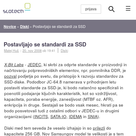
☰
Novice
»
Diski
»
Postavljajo se standardi za SSD
Postavljajo se standardi za SSD
Matej Huš
::
20. nov 2008
ob 19:41
Diski
-
JEDEC
, ki skrbi za odprte standarde v proizvodnji in
X-Bit Labs
načrtovanju polprevodniških elementov, npr. pomnilnika DDR, je
pozval
podjetja po svetu, da pristopijo k razvoju standardov za
SSD-diske. Pododbor JC-64.8 namerava v prihodnjem letu
postaviti standarde za SSD-je, ki bodo natančno specificirali in
poenotili podajanje ključnih karakteristik, kot so vzdržljivost,
kapaciteta, poraba energije, zanesljivost (MTBF oz. AFR),
enkripcija in druge. Sestajali se bodo vsak mesec, hkrati pa se
bodo posvetovali tudi z ostalimi odbori v JEDEC-u in drugimi
organizacijami (
INCITS
,
SATA-IO
,
IDEMA
in
SNIA
).
Diski med tem seveda že veselo izhajajo in so
prilezli
do
kapacitete 256 GB. Nov Samsungov model te velikosti je s tem