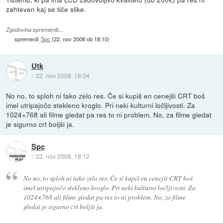
zahteven kaj se tiče slike.
Zgodovina sprememb…
spremenil:
Spc
(
22. nov 2008 ob 18:10
)
Utk
::
22. nov 2008, 18:04
No no, to sploh ni tako zelo res. Če si kupiš en cenejši CRT boš
imel utripajočo stekleno kroglo. Pri neki kulturni ločljivosti. Za
1024×768 ali filme gledat pa res to ni problem. No, za filme gledat
je sigurno crt boljši ja.
Spc
::
22. nov 2008, 18:12
No no, to sploh ni tako zelo res. Če si kupiš en cenejši CRT boš
imel utripajočo stekleno kroglo. Pri neki kulturni ločljivosti. Za
1024×768 ali filme gledat pa res to ni problem. No, za filme
gledat je sigurno crt boljši ja.