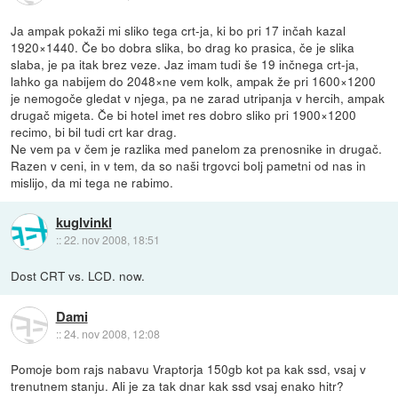
Ja ampak pokaži mi sliko tega crt-ja, ki bo pri 17 inčah kazal
1920×1440. Če bo dobra slika, bo drag ko prasica, če je slika
slaba, je pa itak brez veze. Jaz imam tudi še 19 inčnega crt-ja,
lahko ga nabijem do 2048×ne vem kolk, ampak že pri 1600×1200
je nemogoče gledat v njega, pa ne zarad utripanja v hercih, ampak
drugač migeta. Če bi hotel imet res dobro sliko pri 1900×1200
recimo, bi bil tudi crt kar drag.
Ne vem pa v čem je razlika med panelom za prenosnike in drugač.
Razen v ceni, in v tem, da so naši trgovci bolj pametni od nas in
mislijo, da mi tega ne rabimo.
kuglvinkl
::
22. nov 2008, 18:51
Dost CRT vs. LCD. now.
Dami
::
24. nov 2008, 12:08
Pomoje bom rajs nabavu Vraptorja 150gb kot pa kak ssd, vsaj v
trenutnem stanju. Ali je za tak dnar kak ssd vsaj enako hitr?