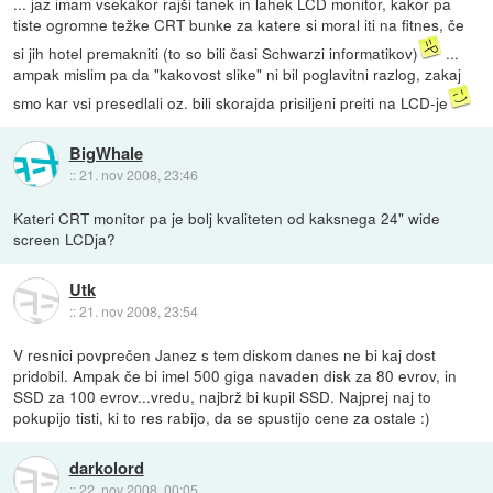
... jaz imam vsekakor rajši tanek in lahek LCD monitor, kakor pa
tiste ogromne težke CRT bunke za katere si moral iti na fitnes, če
si jih hotel premakniti (to so bili časi Schwarzi informatikov)
...
ampak mislim pa da "kakovost slike" ni bil poglavitni razlog, zakaj
smo kar vsi presedlali oz. bili skorajda prisiljeni preiti na LCD-je
BigWhale
::
21. nov 2008, 23:46
Kateri CRT monitor pa je bolj kvaliteten od kaksnega 24" wide
screen LCDja?
Utk
::
21. nov 2008, 23:54
V resnici povprečen Janez s tem diskom danes ne bi kaj dost
pridobil. Ampak če bi imel 500 giga navaden disk za 80 evrov, in
SSD za 100 evrov...vredu, najbrž bi kupil SSD. Najprej naj to
pokupijo tisti, ki to res rabijo, da se spustijo cene za ostale :)
darkolord
::
22. nov 2008, 00:05