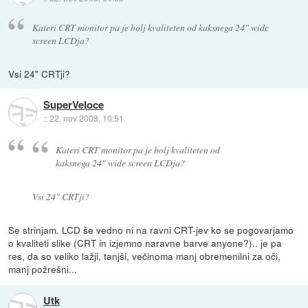
Kateri CRT monitor pa je bolj kvaliteten od kaksnega 24" wide
screen LCDja?
Vsi 24" CRTji?
SuperVeloce
::
22. nov 2008, 10:51
Kateri CRT monitor pa je bolj kvaliteten od
kaksnega 24" wide screen LCDja?
Vsi 24" CRTji?
Se strinjam. LCD še vedno ni na ravni CRT-jev ko se pogovarjamo
o kvaliteti slike (CRT in izjemno naravne barve anyone?).. je pa
res, da so veliko lažji, tanjši, večinoma manj obremenilni za oči,
manj požrešni...
Utk