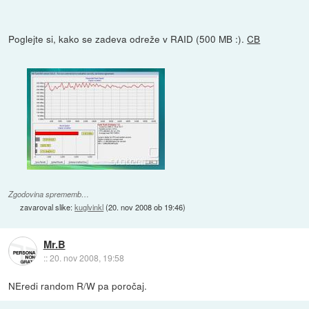
Poglejte si, kako se zadeva odreže v RAID (500 MB :).
CB
Zgodovina sprememb…
zavaroval slike:
kuglvinkl
(
20. nov 2008 ob 19:46
)
Mr.B
::
20. nov 2008, 19:58
NEredi random R/W pa poročaj.