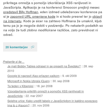
prikritega omrežja s pomočjo izkoriščanja XSS ranljivosti in
JavaScripta. Aplikacijo je na konferenci Smoocon prejšnji mesec
predstavil Billy Hoffman
, eden izdmed udeležencev konference pa
si je
zapomnil URL omenjene kode
in si kodo presnel ter jo
objavil
na internetu
. Kodo je sicer na zahtevo Hoffmana že umaknil, kljub
temu pa jo je mogoče dobiti v
. Po nekaterih podatkih so
podzemlju
na voljo že tudi
različice, zato previdnost ni
zlobno modificirane
odveč.
20 komentarjev
Preberite si še…
Je mali Bobby Tables odrasel in se preselil na Švedsko?
::
28. sep
2010
Google bi napravil Ajax prijazen pajkom
::
9. okt 2009
Microsoft in Nokia izbrala jQuery
::
30. sep 2008
Ta teden v Kiberpipi
::
18. jan 2008
Vzpostavljanje prikritih omrežij s pomočjo XSS ranljivosti in
JavaScripta
::
22. mar 2007
Spletne urice: Kako urediti tabelo z JavaScriptom in kakšno povezavo
ima to z Ajaxom?
::
20. nov 2006