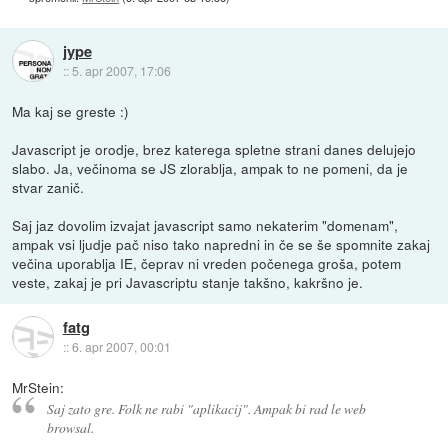
jype
::
5. apr 2007, 17:06
Ma kaj se greste :)
Javascript je orodje, brez katerega spletne strani danes delujejo
slabo. Ja, večinoma se JS zlorablja, ampak to ne pomeni, da je
stvar zanič.
Saj jaz dovolim izvajat javascript samo nekaterim "domenam",
ampak vsi ljudje pač niso tako napredni in če se še spomnite zakaj
večina uporablja IE, čeprav ni vreden počenega groša, potem
veste, zakaj je pri Javascriptu stanje takšno, kakršno je.
fatg
::
6. apr 2007, 00:01
MrStein:
Saj zato gre. Folk ne rabi "aplikacij". Ampak bi rad le web
browsal.