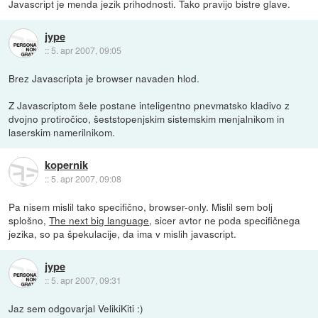
Javascript je menda jezik prihodnosti. Tako pravijo bistre glave.
jype
::
5. apr 2007, 09:05
Brez Javascripta je browser navaden hlod.
Z Javascriptom šele postane inteligentno pnevmatsko kladivo z
dvojno protiročico, šeststopenjskim sistemskim menjalnikom in
laserskim namerilnikom.
kopernik
::
5. apr 2007, 09:08
Pa nisem mislil tako specifično, browser-only. Mislil sem bolj
splošno,
The next big language
, sicer avtor ne poda specifičnega
jezika, so pa špekulacije, da ima v mislih javascript.
jype
::
5. apr 2007, 09:31
Jaz sem odgovarjal VelikiKiti :)