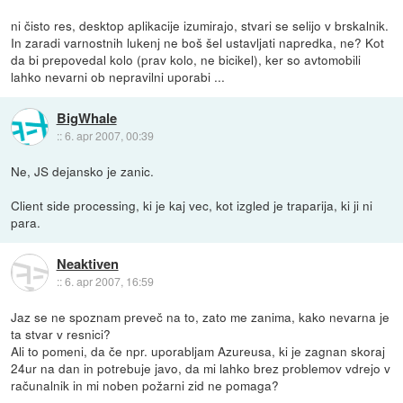
ni čisto res, desktop aplikacije izumirajo, stvari se selijo v brskalnik.
In zaradi varnostnih lukenj ne boš šel ustavljati napredka, ne? Kot
da bi prepovedal kolo (prav kolo, ne bicikel), ker so avtomobili
lahko nevarni ob nepravilni uporabi ...
BigWhale
::
6. apr 2007, 00:39
Ne, JS dejansko je zanic.
Client side processing, ki je kaj vec, kot izgled je traparija, ki ji ni
para.
Neaktiven
::
6. apr 2007, 16:59
Jaz se ne spoznam preveč na to, zato me zanima, kako nevarna je
ta stvar v resnici?
Ali to pomeni, da če npr. uporabljam Azureusa, ki je zagnan skoraj
24ur na dan in potrebuje javo, da mi lahko brez problemov vdrejo v
računalnik in mi noben požarni zid ne pomaga?