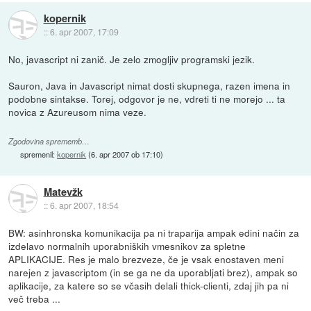
kopernik
::
6. apr 2007, 17:09
No, javascript ni zanič. Je zelo zmogljiv programski jezik.
Sauron, Java in Javascript nimat dosti skupnega, razen imena in
podobne sintakse. Torej, odgovor je ne, vdreti ti ne morejo ... ta
novica z Azureusom nima veze.
Zgodovina sprememb…
spremenil:
kopernik
(
6. apr 2007 ob 17:10
)
Matevžk
::
6. apr 2007, 18:54
BW: asinhronska komunikacija pa ni traparija ampak edini način za
izdelavo normalnih uporabniških vmesnikov za spletne
APLIKACIJE. Res je malo brezveze, če je vsak enostaven meni
narejen z javascriptom (in se ga ne da uporabljati brez), ampak so
aplikacije, za katere so se včasih delali thick-clienti, zdaj jih pa ni
več treba ...