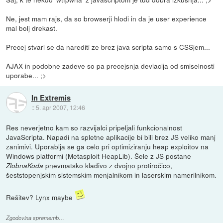
Ne, jest mam rajs, da so browserji hlodi in da je user experience
mal bolj drekast.
Precej stvari se da narediti ze brez java scripta samo s CSSjem...
AJAX in podobne zadeve so pa precejsnja deviacija od smiselnosti
uporabe... ;>
In Extremis
::
5. apr 2007, 12:46
Res neverjetno kam so razvijalci pripeljali funkcionalnost
JavaScripta. Napadi na spletne aplikacije bi bili brez JS veliko manj
zanimivi. Uporablja se ga celo pri optimiziranju heap exploitov na
Windows platformi (Metasploit HeapLib). Šele z JS postane
pnevmatsko kladivo z dvojno protiročico,
ZlobnaKoda
šeststopenjskim sistemskim menjalnikom in laserskim namerilnikom.
Rešitev? Lynx maybe
Zgodovina sprememb…