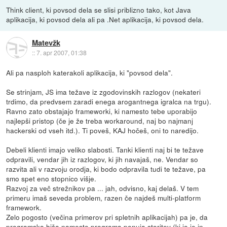
Think client, ki povsod dela se slisi priblizno tako, kot Java
aplikacija, ki povsod dela ali pa .Net aplikacija, ki povsod dela.
Matevžk
::
7. apr 2007, 01:38
Ali pa nasploh katerakoli aplikacija, ki "povsod dela".
Se strinjam, JS ima težave iz zgodovinskih razlogov (nekateri
trdimo, da predvsem zaradi enega arogantnega igralca na trgu).
Ravno zato obstajajo frameworki, ki namesto tebe uporabijo
najlepši pristop (če je že treba workaround, naj bo najmanj
hackerski od vseh itd.). Ti poveš, KAJ hočeš, oni to naredijo.
Debeli klienti imajo veliko slabosti. Tanki klienti naj bi te težave
odpravili, vendar jih iz razlogov, ki jih navajaš, ne. Vendar so
razvita ali v razvoju orodja, ki bodo odpravila tudi te težave, pa
smo spet eno stopnico višje.
Razvoj za več strežnikov pa ... jah, odvisno, kaj delaš. V tem
primeru imaš seveda problem, razen če najdeš multi-platform
framework.
Zelo pogosto (večina primerov pri spletnih aplikacijah) pa je, da
programska hiša namesto programa ponuja storitev (ki jo je in-