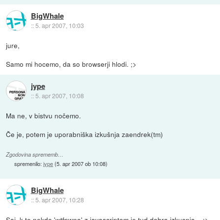
BigWhale
::
5. apr 2007, 10:03
jure,
Samo mi hocemo, da so browserji hlodi. ;>
jype
::
5. apr 2007, 10:08
Ma ne, v bistvu nočemo.
Če je, potem je uporabniška izkušnja zaendrek(tm)
Zgodovina sprememb…
spremenilo:
jype
(
5. apr 2007 ob 10:08
)
BigWhale
::
5. apr 2007, 10:28
Saj, k te nekdo 'wtfpwna' z javascriptom je tud dobra izkusnja... ;>