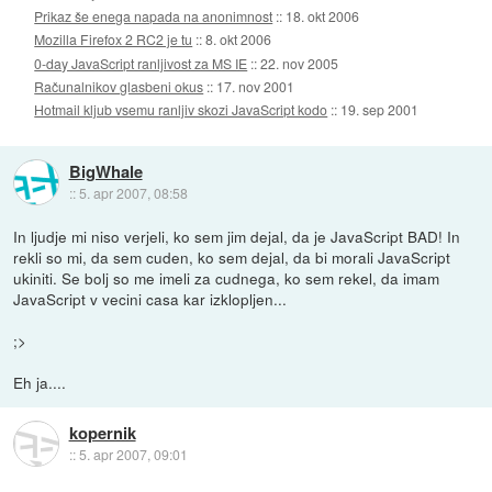
Prikaz še enega napada na anonimnost
::
18. okt 2006
Mozilla Firefox 2 RC2 je tu
::
8. okt 2006
0-day JavaScript ranljivost za MS IE
::
22. nov 2005
Računalnikov glasbeni okus
::
17. nov 2001
Hotmail kljub vsemu ranljiv skozi JavaScript kodo
::
19. sep 2001
BigWhale
::
5. apr 2007, 08:58
In ljudje mi niso verjeli, ko sem jim dejal, da je JavaScript BAD! In
rekli so mi, da sem cuden, ko sem dejal, da bi morali JavaScript
ukiniti. Se bolj so me imeli za cudnega, ko sem rekel, da imam
JavaScript v vecini casa kar izklopljen...
;>
Eh ja....
kopernik
::
5. apr 2007, 09:01