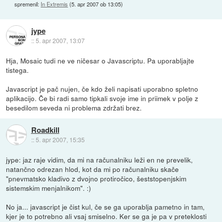
spremenil:
In Extremis
(
5. apr 2007 ob 13:05
)
jype
::
5. apr 2007, 13:07
Hja, Mosaic tudi ne ve ničesar o Javascriptu. Pa uporabljajte
tistega.
Javascript je pač nujen, če kdo želi napisati uporabno spletno
aplikacijo. Če bi radi samo tipkali svoje ime in priimek v polje z
besedilom seveda ni problema zdržati brez.
Roadkill
::
5. apr 2007, 15:35
jype: jaz raje vidim, da mi na računalniku leži en ne prevelik,
natančno odrezan hlod, kot da mi po računalniku skače
"pnevmatsko kladivo z dvojno protiročico, šeststopenjskim
sistemskim menjalnikom". :)
No ja... javascript je čist kul, če se ga uporablja pametno in tam,
kjer je to potrebno ali vsaj smiselno. Ker se ga je pa v preteklosti