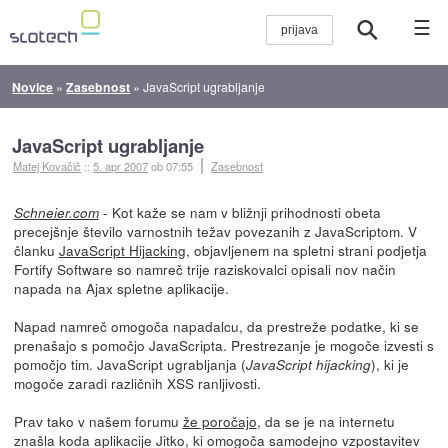
☰
Novice
»
Zasebnost
»
JavaScript ugrabljanje
JavaScript ugrabljanje
Matej Kovačič
::
5. apr 2007
ob 07:55
Zasebnost
- Kot kaže se nam v bližnji prihodnosti obeta
Schneier.com
precejšnje število varnostnih težav povezanih z JavaScriptom. V
članku
JavaScript Hijacking
, objavljenem na spletni strani podjetja
Fortify Software so namreč trije raziskovalci opisali nov način
napada na Ajax spletne aplikacije.
Napad namreč omogoča napadalcu, da prestreže podatke, ki se
prenašajo s pomočjo JavaScripta. Prestrezanje je mogoče izvesti s
pomočjo tim. JavaScript ugrabljanja (
), ki je
JavaScript hijacking
mogoče zaradi različnih XSS ranljivosti.
Prav tako v našem forumu
že poročajo
, da se je na internetu
znašla koda aplikacije Jitko, ki omogoča samodejno vzpostavitev