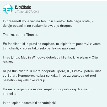
BigWhale
::
7. apr 2007, 00:11
In presenetljivo je vecina teh 'thin clientov' totalnega srota, ki
deluje pocasi in na vsakem browserju drugace.
Thanks, but no Thanks.
En fat client, ki je pravilno napisan, multiplatform pospravi z vsemi
thin clienti, ki so se tako zelo perfektno napisani.
Imas Linux, Mac in Windows debelega klienta, ki je pisan v Qtju
recimo.
Ali pa thin clienta, k mora podpirati Opero, IE, Firefox, potem imas
se Safari, Konqueror, najbrz se kaj... In se za vsakega od prej
nastetih vsaj kaki dve verziji.
Da ne omenjam, da moras verjetno podpreti vsaj dva web
streznika.
In ne, sploh nocem biti nazadnjaski.