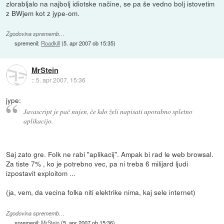
zlorabljalo na najbolj idiotske načine, se pa še vedno bolj istovetim
z BWjem kot z jype-om.
Zgodovina sprememb…
spremenil:
Roadkill
(
5. apr 2007 ob 15:35
)
MrStein
::
5. apr 2007, 15:36
jype:
Javascript je pač nujen, če kdo želi napisati uporabno spletno
aplikacijo.
Saj zato gre. Folk ne rabi "aplikacij". Ampak bi rad le web browsal.
Za tiste 7% , ko je potrebno vec, pa ni treba 6 milijard ljudi
izpostavit exploitom ...
(ja, vem, da vecina folka niti elektrike nima, kaj sele internet)
Zgodovina sprememb…
spremenil:
MrStein
(
5. apr 2007 ob 15:36
)