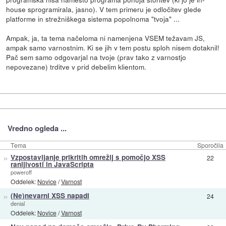
house sprogramirala, jasno). V tem primeru je odločitev glede
platforme in strežniškega sistema popolnoma "tvoja" ...
Ampak, ja, ta tema načeloma ni namenjena VSEM težavam JS,
ampak samo varnostnim. Ki se jih v tem postu sploh nisem dotaknil!
Pač sem samo odgovarjal na tvoje (prav tako z varnostjo
nepovezane) trditve v prid debelim klientom.
Vredno ogleda ...
Tema
Sporočila
»
Vzpostavljanje prikritih omrežij s pomočjo XSS
22
ranljivosti in JavaScripta
poweroff
Oddelek:
Novice
/
Varnost
»
(Ne)nevarni XSS napadi
24
denial
Oddelek:
Novice
/
Varnost