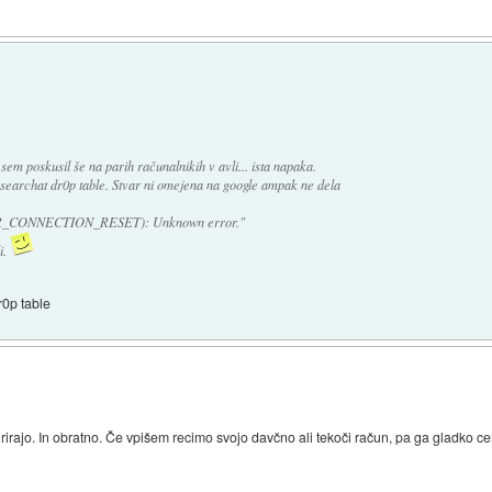
 sem poskusil še na parih računalnikih v avli... ista napaka.
earchat dr0p table. Stvar ni omejena na google ampak ne dela
:ERR_CONNECTION_RESET): Unknown error."
i.
r0p table
rirajo. In obratno. Če vpišem recimo svojo davčno ali tekoči račun, pa ga gladko ce