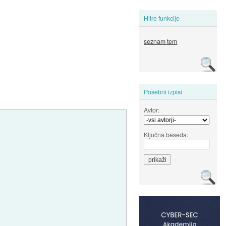
Hitre funkcije
seznam tem
Posebni izpisi
Avtor:
Ključna beseda: