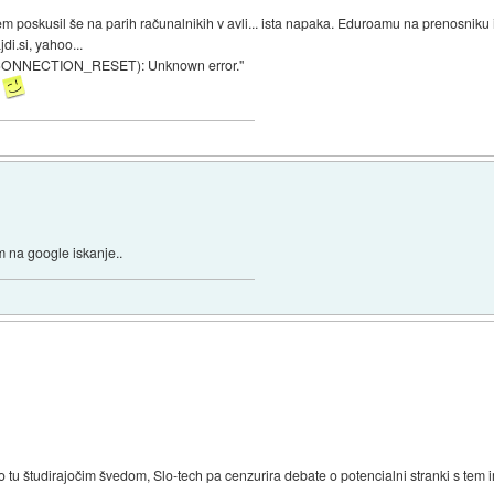
sem poskusil še na parih računalnikih v avli... ista napaka. Eduroamu na prenosniku
i.si, yahoo...
R_CONNECTION_RESET): Unknown error."
.
m na google iskanje..
co tu študirajočim švedom, Slo-tech pa cenzurira debate o potencialni stranki s tem