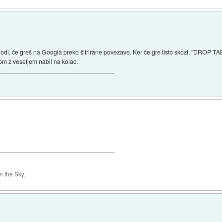
zgodi, če greš na Googla preko šifrirane povezave. Ker če gre tisto skozi, "DROP T
 bom z veseljem nabil na kolac.
 the Sky.