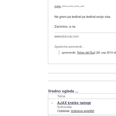
SI56-****-****-****-***
Ne grem pa testirat pa testirat svoje vise.
Zanimivo, a ne.
www.strancar.com
Zgodovina sprememb…
spremenilo:
Yohan del Sud
(
28. sep 2010 o
Vredno ogleda ...
Tema
»
AJAX kratke naloge
Androm3da
Oddelek:
Izdelava spletišč