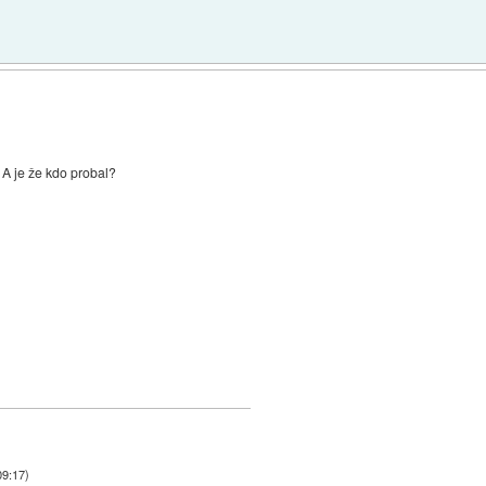
A je že kdo probal?
09:17
)