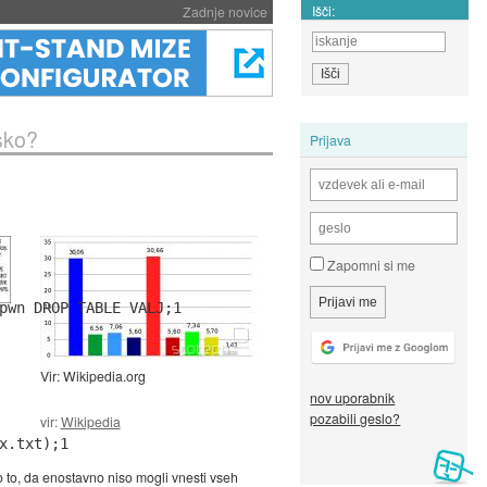
Išči:
Zadnje novice
sko?
Prijava
Zapomni si me
pwn DROP TABLE VALJ;1 
Vir: Wikipedia.org
nov uporabnik
pozabili geslo?
vir:
Wikipedia
x.txt);1
etno to, da enostavno niso mogli vnesti vseh