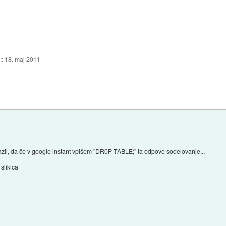
::
18. maj 2011
zil, da če v google instant vpišem "DR0P TABLE;" ta odpove sodelovanje...
slikica