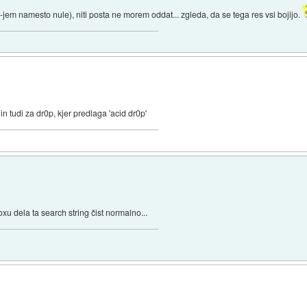
m namesto nule), niti posta ne morem oddat... zgleda, da se tega res vsi bojijo.
 tudi za dr0p, kjer predlaga 'acid dr0p'
xu dela ta search string čist normalno...