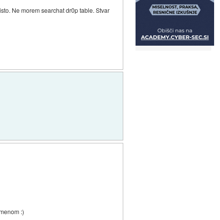
 isto. Ne morem searchat dr0p table. Stvar
 imenom :)