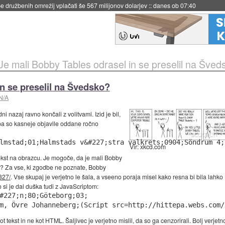
 družbenih omrežij vplačati še 567 milijonov dolarjev
::
danes ob 07:40
Je mali Bobby Tables odrasel in se preselil na Šved
n se preselil na Švedsko?
N/A
 nazaj ravno končali z volitvami. Izid je bil,
 pa so kasneje objavile oddane ročno
lmstad;01;Halmstads v&#227;stra valkrets;0904;Söndrum 4;
Vir: xkcd.com
ekst na obrazcu. Je mogoče, da je mali Bobby
o? Za vse, ki zgodbe ne poznate, Bobby
327/
. Vse skupaj je verjetno le šala, a vseeno poraja misel kako resna bi bila lahko
si je dal duška tudi z JavaScriptom:
#227;n;80;Göteborg;03;

m, Övre Johanneberg;(Script src=http://hittepa.webs.com/
e kot tekst in ne kot HTML. Šaljivec je verjetno mislil, da so ga cenzorirali. Bolj verj