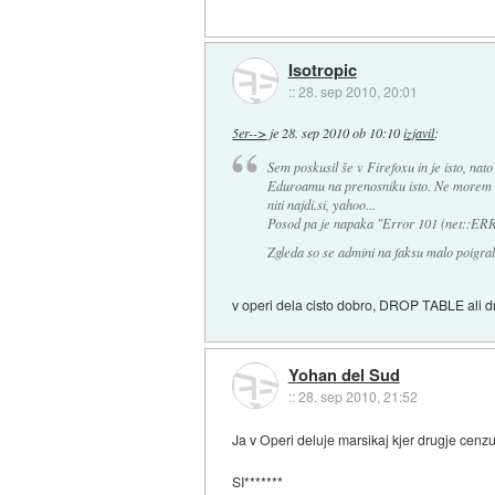
Isotropic
::
28. sep 2010, 20:01
5er-->
je
28. sep 2010 ob 10:10
izjavil
:
Sem poskusil še v Firefoxu in je isto, nato
Eduroamu na prenosniku isto. Ne morem s
niti najdi.si, yahoo...
Posod pa je napaka "Error 101 (net:
Zgleda so se admini na faksu malo poigral
v operi dela cisto dobro, DROP TABLE ali d
Yohan del Sud
::
28. sep 2010, 21:52
Ja v Operi deluje marsikaj kjer drugje cenzu
SI*******