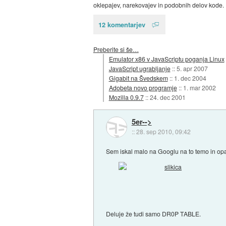
oklepajev, narekovajev in podobnih delov kode.
12 komentarjev
Preberite si še…
Emulator x86 v JavaScriptu poganja Linux
JavaScript ugrabljanje
::
5. apr 2007
Gigabit na Švedskem
::
1. dec 2004
Adobeta novo programje
::
1. mar 2002
Mozilla 0.9.7
::
24. dec 2001
5er-->
::
28. sep 2010, 09:42
Sem iskal malo na Googlu na to temo in opa
Deluje že tudi samo DR0P TABLE.