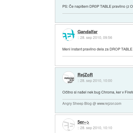
PS: Če napišem DR0P TABLE pravilno (z O-je
Gandalfar
::
28. sep 2010, 09:56
Meni instant pravilno dela za DROP TABLE in
RejZoR
::
28. sep 2010, 10:00
Očitno si našel nek bug Chroma, ker v Firefo
Angry Sheep Blog @ www.rejzor.com
5er-->
::
28. sep 2010, 10:10