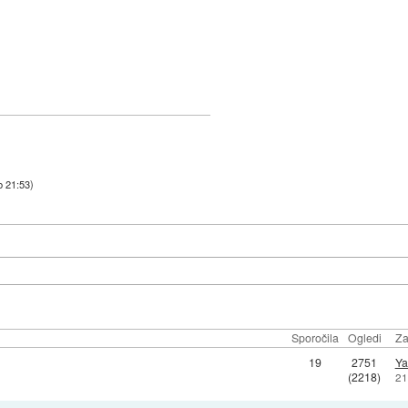
b 21:53
)
Sporočila
Ogledi
Za
19
2751
Ya
(2218)
21