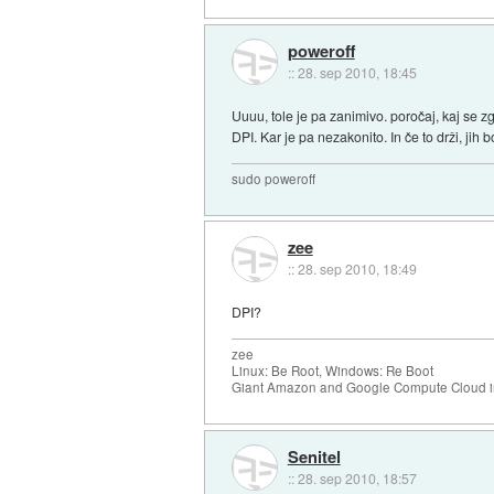
poweroff
::
28. sep 2010, 18:45
Uuuu, tole je pa zanimivo. poročaj, kaj se 
DPI. Kar je pa nezakonito. In če to drži, jih
sudo poweroff
zee
::
28. sep 2010, 18:49
DPI?
zee
Linux: Be Root, Windows: Re Boot
Giant Amazon and Google Compute Cloud in
Senitel
::
28. sep 2010, 18:57