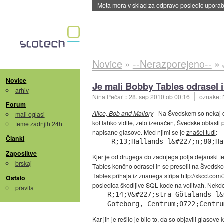
Meta mora v sklad za odpravo posledic uporabe
Novice
»
--Nerazporejeno--
»
Novice
Je mali Bobby Tables odrasel i
arhiv
Nina Pečar
::
28. sep 2010
ob 00:16
oznake:
Forum
Alice, Bob and Mallory
- Na Švedskem so nekaj dni
mali oglasi
kot lahko vidite, zelo izenačen, Švedske oblasti
teme zadnjih 24h
napisane glasove. Med njimi se je
znašel tudi
:
Članki
 R;13;Hallands l&#227;n;80;Ha
Zaposlitve
Kjer je od drugega do zadnjega polja dejanski t
brskaj
Tables končno odrasel in se preselil na Švedsk
Tables prihaja iz znanega stripa
http://xkcd.com/
Ostalo
posledica škodljive SQL kode na volitvah. Nekdo 
pravila
R;14;V&#227;stra Götalands l&
Göteborg, Centrum;0722;Centru
Kar jih je rešilo je bilo to, da so objavili glasov