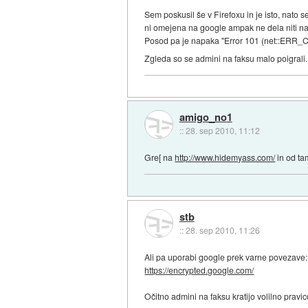
Sem poskusil še v Firefoxu in je isto, nato 
ni omejena na google ampak ne dela niti najd
Posod pa je napaka "Error 101 (net::ER
Zgleda so se admini na faksu malo poigrali
amigo_no1
::
28. sep 2010, 11:12
Gre[ na
http://www.hidemyass.com/
in od ta
stb
::
28. sep 2010, 11:26
Ali pa uporabi google prek varne povezave:
https://encrypted.google.com/
Očitno admini na faksu kratijo volilno pravi