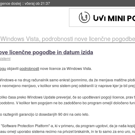
igence doslej
::
včeraj ob 21:37
»
Windows Vista, podrobnosti nove licenčne pogodbe 
ove licenčne pogodbe in datum izida
sistemi
logu
objavili
podrobnosti
nove licence za Windows Vista.
Windows-e na drug računalnik samo enkrat (pomnimo, da že menjava matične ploš
eomejeno menjavo, v kolikor smo sistem prej odstranili iz naprave kjer je bil pr
 toliko časa preko Windows Update preverjal, če so upoštevani pogoji licence, prav
n podobno. V kolikor tem pogojem ne bo zadoščeno bo program omejil določeno fun
o raztegnili garancijo iz dosedanjih 90 dni na celo leto.
tware Protection Platform"-a, ki v primeru, da program ugotovi, da je naša kopija
času omeji uporabo sistema recimo na privzet brskalnik, in le to samo za eno uro