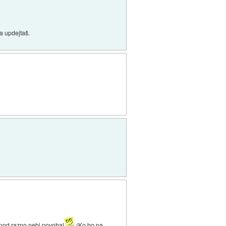
pa updejtaš.
it pod razno nebi povohal
(Ko bo pa