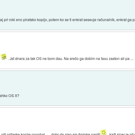
vsaj pri roki eno piratsko kopijo, potem ko se ti enkrat seseuje računalnik, enkrat ga 
i
. Jst dnara za tak OS ne bom dau. Na srečo ga dobim na faxu zaston ali pa ...
 lahko OS X?
i niti pritaske kopije povohal... ...dobr da niso sm šminke nardil
, kajti sicer je n