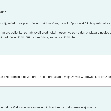
skuha.
opij, verjetno še pred uradnim izidom Viste, na voljo "popravek", ki bo poskrbel za
a jim gre bolje, kot so načrtovali pred nekaj meseci, ko so na dan priplavale novi
ni nadgradnji OS iz Win XP na Vista, ko bo novi OS izšel.
en 25 oktobrom in 8 novembrom a tole prenašanje velja za vse windowse tudi brez d
enjat na Visto, s telimi varnostnimi ukrepi se pa malodane delajo norca...