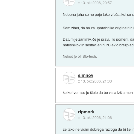
::
13. okt 2006, 20:57
Nobena juha se ne poje tako vroča, kot se 
Sem ziher, da bo za uporabnike originalnih k
Datum je zanimiv, če je pravi. To pomeni, d
notesnikov in sestavljenih PCjev o brezplač
Nekoč je bil Slo-tech.
simnov
::
13. okt 2006, 21:03
kolkor vem se je štelo da bo vista izšla m
ripmork
::
13. okt 2006, 21:06
že tako ne vidim dobrega razloga da bi šel m