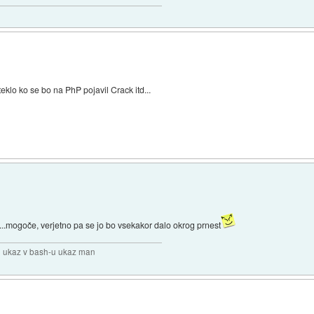
klo ko se bo na PhP pojavil Crack itd...
...mogoče, verjetno pa se jo bo vsekakor dalo okrog prnest
en ukaz v bash-u ukaz man