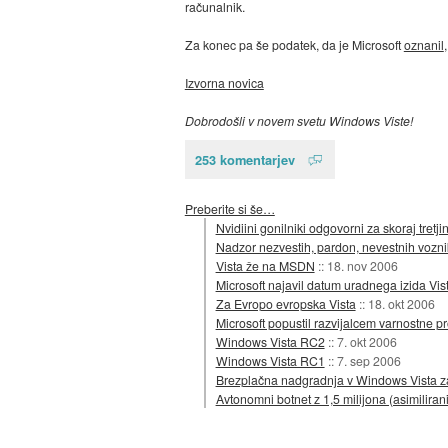
računalnik.
Za konec pa še podatek, da je Microsoft
oznanil
Izvorna novica
Dobrodošli v novem svetu Windows Viste!
253 komentarjev
Preberite si še…
Nvidiini gonilniki odgovorni za skoraj tretji
Nadzor nezvestih, pardon, nevestnih vozn
Vista že na MSDN
::
18. nov 2006
Microsoft najavil datum uradnega izida Vis
Za Evropo evropska Vista
::
18. okt 2006
Microsoft popustil razvijalcem varnostne
Windows Vista RC2
::
7. okt 2006
Windows Vista RC1
::
7. sep 2006
Brezplačna nadgradnja v Windows Vista z
Avtonomni botnet z 1,5 milijona (asimiliran