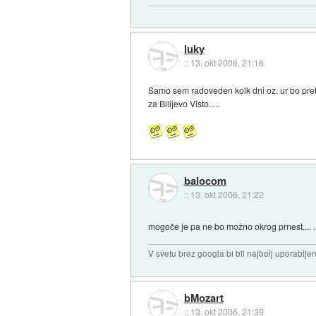
luky
::
13. okt 2006, 21:16
Samo sem radoveden kolk dni oz. ur bo prete
za Bilijevo Visto.....
balocom
::
13. okt 2006, 21:22
mogoče je pa ne bo možno okrog prnest.... .
V svetu brez googla bi bil najbolj uporablj
bMozart
::
13. okt 2006, 21:39