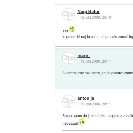
Nagi Bator
::
13. okt 2006, 20:10
Tss
In potem bi naj to celo - ali pa celo zaradi t
mare_
::
13. okt 2006, 20:11
A potem prav razumem, da če dvakrat zame
antonija
::
13. okt 2006, 20:11
Srcno upam da jim bo tokrat uspelo z zasci
nebaaaa!!