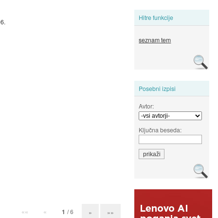
Hitre funkcije
6.
seznam tem
Posebni izpisi
Avtor:
Ključna beseda:
««
«
1
/ 6
»
»»