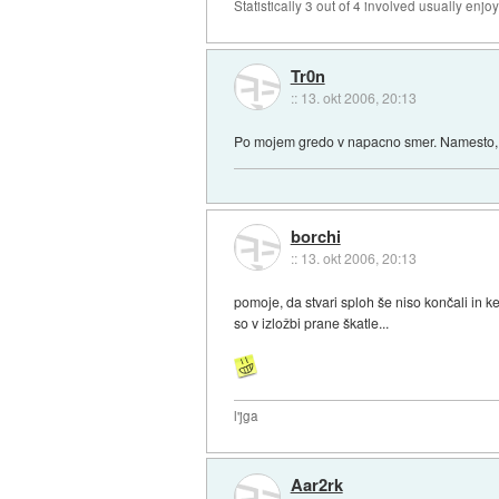
Statistically 3 out of 4 involved usually en
Tr0n
::
13. okt 2006, 20:13
Po mojem gredo v napacno smer. Namesto, da b
borchi
::
13. okt 2006, 20:13
pomoje, da stvari sploh še niso končali in ke
so v izložbi prane škatle...
l'jga
Aar2rk