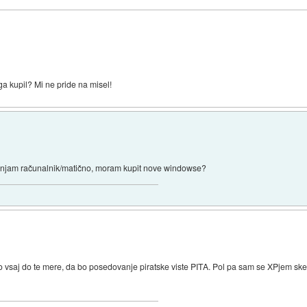
ega kupil? Mi ne pride na misel!
njam računalnik/matično, moram kupit nove windowse?
to vsaj do te mere, da bo posedovanje piratske viste PITA. Pol pa sam se XPjem s