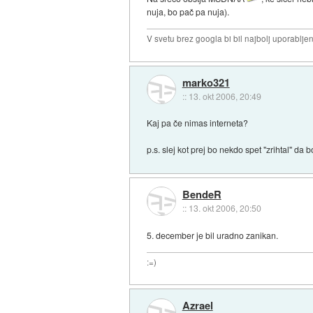
nuja, bo pač pa nuja).
V svetu brez googla bi bil najbolj uporablj
marko321
::
13. okt 2006, 20:49
Kaj pa če nimas interneta?
p.s. slej kot prej bo nekdo spet "zrihtal" da 
BendeR
::
13. okt 2006, 20:50
5. december je bil uradno zanikan.
:=)
Azrael