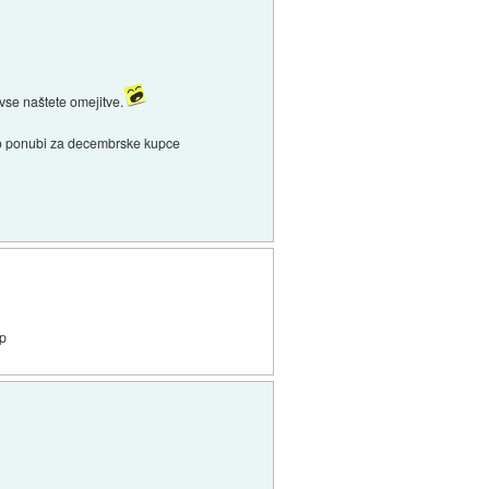
 vse naštete omejitve.
ce o ponubi za decembrske kupce
sp