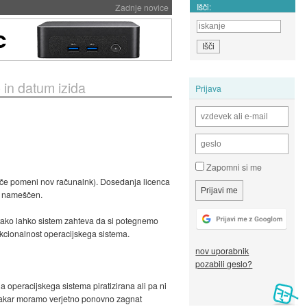
Išči:
Zadnje novice
in datum izida
Prijava
Zapomni si me
če pomeni nov računalnk). Dosedanja licenca
ej nameščen.
 tako lahko sistem zahteva da si potegnemo
kcionalnost operacijskega sistema.
nov uporabnik
pozabili geslo?
 operacijskega sistema piratizirana ali pa ni
, nakar moramo verjetno ponovno zagnat