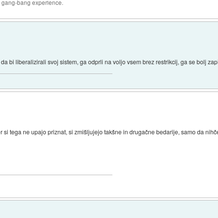
joy gang-bang experience.
i liberalizirali svoj sistem, ga odprli na voljo vsem brez restrikcij, ga se bolj za
r si tega ne upajo priznat, si zmišljujejo takšne in drugačne bedarije, samo da nihče