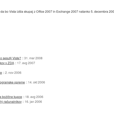
, da bo Vista izšla skupaj z Office 2007 in Exchange 2007 natanko 5. decembra 200
no sesutij Viste?
::
31. mar 2008
ikov v ZDA
::
17. avg 2007
te
::
2. nov 2006
 programske opreme
::
14. okt 2006
a božične kupce
::
18. avg 2006
ih) računalnikov
::
16. jan 2006