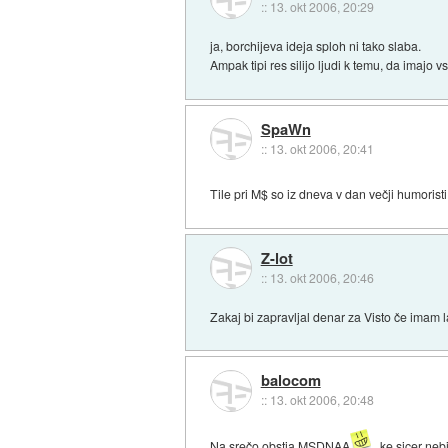
::
13. okt 2006, 20:29
ja, borchijeva ideja sploh ni tako slaba.
Ampak tipi res silijo ljudi k temu, da imajo 
SpaWn
::
13. okt 2006, 20:41
Tile pri M$ so iz dneva v dan večji humorist
Z-lot
::
13. okt 2006, 20:46
Zakaj bi zapravljal denar za Visto če imam
balocom
::
13. okt 2006, 20:48
Na srečo obstja MSDNAA
, ke sicer neb