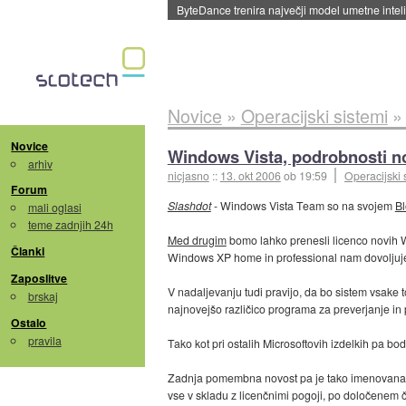
ByteDance trenira največji model umetne intel
Novice
»
Operacijski sistemi
Novice
Windows Vista, podrobnosti n
arhiv
nicjasno
::
13. okt 2006
ob 19:59
Operacijski 
Forum
Slashdot
- Windows Vista Team so na svojem
B
mali oglasi
teme zadnjih 24h
Med drugim
bomo lahko prenesli licenco novih 
Članki
Windows XP home in professional nam dovoljuje n
Zaposlitve
V nadaljevanju tudi pravijo, da bo sistem vsake
brskaj
najnovejšo različico programa za preverjanje i
Ostalo
pravila
Tako kot pri ostalih Microsoftovih izdelkih pa bod
Zadnja pomembna novost pa je tako imenovana "Sof
vse v skladu z licenčnimi pogoji, po določenem 