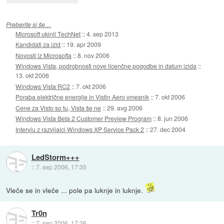
Preberite si še…
Microsoft ukinil TechNet
::
4. sep 2013
Kandidati za izid
::
19. apr 2009
Novosti iz Microsofta
::
8. nov 2006
Windows Vista, podrobnosti nove licenčne pogodbe in datum izida
::
13. okt 2006
Windows Vista RC2
::
7. okt 2006
Poraba električne energije in Vistin Aero vmesnik
::
7. okt 2006
Cene za Visto so tu, Vista še ne
::
29. avg 2006
Windows Vista Beta 2 Customer Preview Program
::
8. jun 2006
Intervju z razvijalci Windows XP Service Pack 2
::
27. dec 2004
LedStorm+++
::
7. sep 2006, 17:35
Vleče se in vleče ... pole pa luknje in luknje.
Tr0n
::
7. sep 2006, 17:36