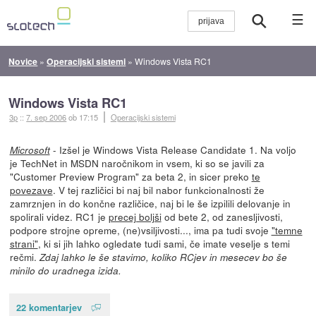
☰
Novice
»
Operacijski sistemi
»
Windows Vista RC1
Windows Vista RC1
3p
::
7. sep 2006
ob 17:15
Operacijski sistemi
- Izšel je Windows Vista Release Candidate 1. Na voljo
Microsoft
je TechNet in MSDN naročnikom in vsem, ki so se javili za
"Customer Preview Program" za beta 2, in sicer preko
te
povezave
. V tej različici bi naj bil nabor funkcionalnosti že
zamrznjen in do končne različice, naj bi le še izpilili delovanje in
spolirali videz. RC1 je
precej boljši
od bete 2, od zanesljivosti,
podpore strojne opreme, (ne)vsiljivosti..., ima pa tudi svoje
"temne
strani"
, ki si jih lahko ogledate tudi sami, če imate veselje s temi
rečmi.
Zdaj lahko le še stavimo, koliko RCjev in mesecev bo še
minilo do uradnega izida.
22 komentarjev