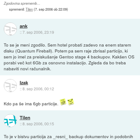
Zgodovina sprememb…
spremenil:
Tilen
(
7. sep 2006 ob 22:09
)
ank
::
7. sep 2006, 23:19
To se je meni zgodilo. Sem hotel probati zadevo na enem starem
disku (Quantum Fireball). Potem pa sem raje zbrisal particijo, ki
sem jo imel za preiskušanje Gentoo stage 4 backupov. Kakšen OS
porabi več kot 6Gb za osnovno instalacijo. Zgleda da bo treba
nabaviti novi računalnik.
Izak
::
8. sep 2006, 00:12
Kdo pa še ima 6gb particije.
Tilen
::
8. sep 2006, 00:15
To je v bistvu particija za _resni_ backup dokumentov in podobnih