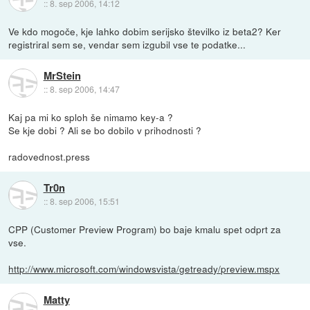
::
8. sep 2006, 14:12
Ve kdo mogoče, kje lahko dobim serijsko številko iz beta2? Ker
registriral sem se, vendar sem izgubil vse te podatke...
MrStein
::
8. sep 2006, 14:47
Kaj pa mi ko sploh še nimamo key-a ?
Se kje dobi ? Ali se bo dobilo v prihodnosti ?
radovednost.press
Tr0n
::
8. sep 2006, 15:51
CPP (Customer Preview Program) bo baje kmalu spet odprt za
vse.
http://www.microsoft.com/windowsvista/getready/preview.mspx
Matty