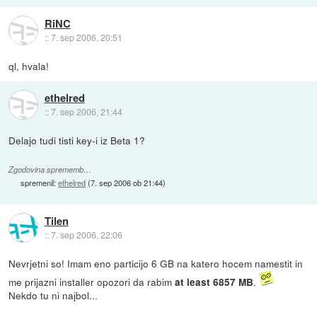
RiNC
::
7. sep 2006, 20:51
ql, hvala!
ethelred
::
7. sep 2006, 21:44
Delajo tudi tisti key-i iz Beta 1?
Zgodovina sprememb…
spremenil:
ethelred
(
7. sep 2006 ob 21:44
)
Tilen
::
7. sep 2006, 22:06
Nevrjetni so! Imam eno particijo 6 GB na katero hocem namestit in
me prijazni installer opozori da rabim
.
at least 6857 MB
Nekdo tu ni najbol...