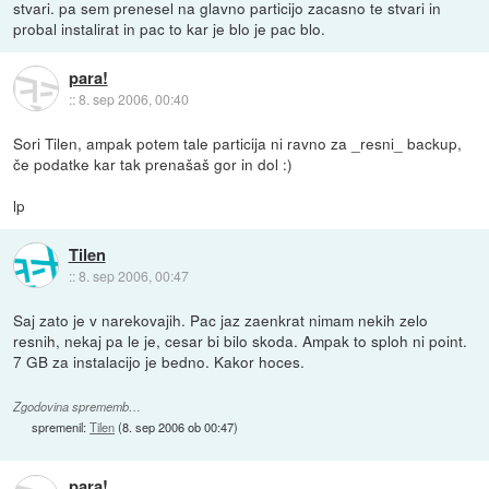
stvari. pa sem prenesel na glavno particijo zacasno te stvari in
probal instalirat in pac to kar je blo je pac blo.
para!
::
8. sep 2006, 00:40
Sori Tilen, ampak potem tale particija ni ravno za _resni_ backup,
če podatke kar tak prenašaš gor in dol :)
lp
Tilen
::
8. sep 2006, 00:47
Saj zato je v narekovajih. Pac jaz zaenkrat nimam nekih zelo
resnih, nekaj pa le je, cesar bi bilo skoda. Ampak to sploh ni point.
7 GB za instalacijo je bedno. Kakor hoces.
Zgodovina sprememb…
spremenil:
Tilen
(
8. sep 2006 ob 00:47
)
para!