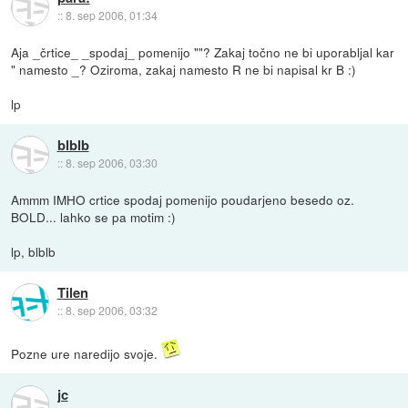
::
8. sep 2006, 01:34
Aja _črtice_ _spodaj_ pomenijo ""? Zakaj točno ne bi uporabljal kar
" namesto _? Oziroma, zakaj namesto R ne bi napisal kr B :)
lp
blblb
::
8. sep 2006, 03:30
Ammm IMHO crtice spodaj pomenijo poudarjeno besedo oz.
BOLD... lahko se pa motim :)
lp, blblb
Tilen
::
8. sep 2006, 03:32
Pozne ure naredijo svoje.
jc