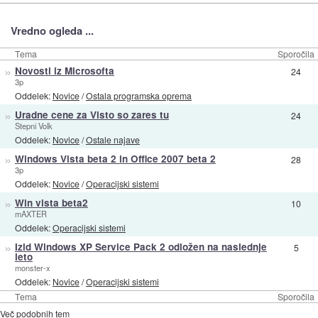
Vredno ogleda ...
Tema
Sporočila
»
Novosti iz Microsofta
24
3p
Oddelek:
Novice
/
Ostala programska oprema
»
Uradne cene za Visto so zares tu
24
Stepni Volk
Oddelek:
Novice
/
Ostale najave
»
Windows Vista beta 2 in Office 2007 beta 2
28
3p
Oddelek:
Novice
/
Operacijski sistemi
»
Win vista beta2
10
mAXTER
Oddelek:
Operacijski sistemi
»
Izid Windows XP Service Pack 2 odložen na naslednje
5
leto
monster-x
Oddelek:
Novice
/
Operacijski sistemi
Tema
Sporočila
Več podobnih tem