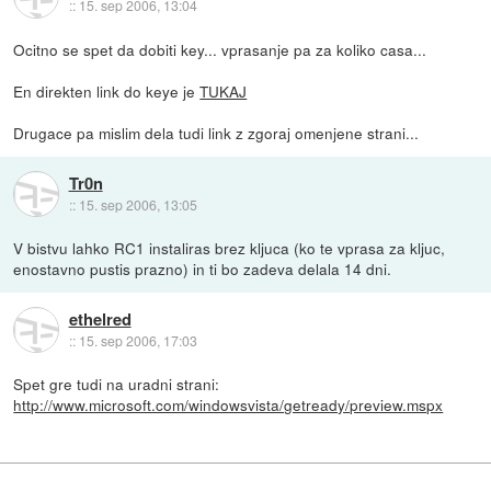
::
15. sep 2006, 13:04
Ocitno se spet da dobiti key... vprasanje pa za koliko casa...
En direkten link do keye je
TUKAJ
Drugace pa mislim dela tudi link z zgoraj omenjene strani...
Tr0n
::
15. sep 2006, 13:05
V bistvu lahko RC1 instaliras brez kljuca (ko te vprasa za kljuc,
enostavno pustis prazno) in ti bo zadeva delala 14 dni.
ethelred
::
15. sep 2006, 17:03
Spet gre tudi na uradni strani:
http://www.microsoft.com/windowsvista/getready/preview.mspx