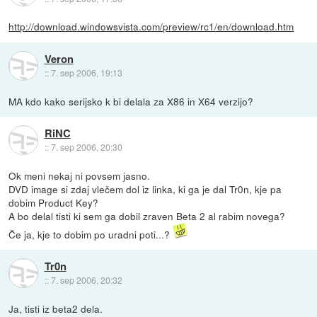
http://download.windowsvista.com/preview/rc1/en/download.htm
Veron
::
7. sep 2006, 19:13
MA kdo kako serijsko k bi delala za X86 in X64 verzijo?
RiNC
::
7. sep 2006, 20:30
Ok meni nekaj ni povsem jasno.
DVD image si zdaj vlečem dol iz linka, ki ga je dal Tr0n, kje pa
dobim Product Key?
A bo delal tisti ki sem ga dobil zraven Beta 2 al rabim novega?
Če ja, kje to dobim po uradni poti...?
Tr0n
::
7. sep 2006, 20:32
Ja, tisti iz beta2 dela.