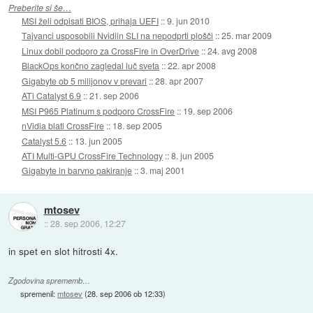
Preberite si še…
MSI želi odpisati BIOS, prihaja UEFI
::
9. jun 2010
Tajvanci usposobili Nvidiin SLI na nepodprti plošči
::
25. mar 2009
Linux dobil podporo za CrossFire in OverDrive
::
24. avg 2008
BlackOps končno zagledal luč sveta
::
22. apr 2008
Gigabyte ob 5 milijonov v prevari
::
28. apr 2007
ATi Catalyst 6.9
::
21. sep 2006
MSI P965 Platinum s podporo CrossFire
::
19. sep 2006
nVidia blati CrossFire
::
18. sep 2005
Catalyst 5.6
::
13. jun 2005
ATI Multi-GPU CrossFire Technology
::
8. jun 2005
Gigabyte in barvno pakiranje
::
3. maj 2001
mtosev
::
28. sep 2006, 12:27
in spet en slot hitrosti 4x.
Zgodovina sprememb…
spremenil:
mtosev
(
28. sep 2006 ob 12:33
)