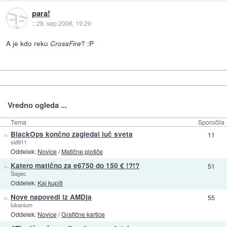
para!
::
28. sep 2006, 19:29
A je kdo reku
? :P
CrossFire
Vredno ogleda ...
Tema
Sporočila
»
BlackOps končno zagledal luč sveta
11
sid911
Oddelek:
Novice
/
Matične plošče
»
Katero matično za e6750 do 150 € !?!?
51
Sagec
Oddelek:
Kaj kupiti
»
Nove napovedi iz AMDja
55
lukanium
Oddelek:
Novice
/
Grafične kartice