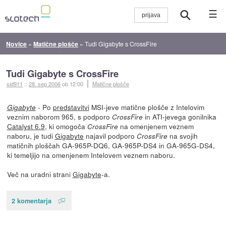
☰
Novice
»
Matične plošče
»
Tudi Gigabyte s CrossFire
Tudi Gigabyte s CrossFire
sid911
::
28. sep 2006
ob 12:00
Matične plošče
- Po
predstavitvi
MSI-jeve matične plošče z Intelovim
Gigabyte
veznim naborom 965, s podporo
in ATI-jevega gonilnika
CrossFire
Catalyst 6.9
, ki omogoča
na omenjenem veznem
CrossFire
naboru, je tudi
Gigabyte
najavil podporo
na svojih
CrossFire
matičnih ploščah GA-965P-DQ6, GA-965P-DS4 in GA-965G-DS4,
ki temeljijo na omenjenem Intelovem veznem naboru.
Več na uradni strani
Gigabyte
-a.
2 komentarja