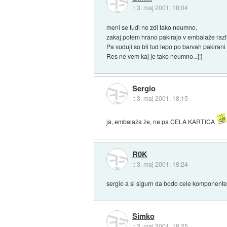
::
3. maj 2001, 18:04
meni se tudi ne zdi tako neumno.
zakaj potem hrano pakirajo v embalaže raz
Pa vuduji so bli tud lepo po barvah pakirani 
Res ne vem kaj je tako neumno...[:]
Sergio
::
3. maj 2001, 18:15
ja, embalaža že, ne pa CELA KARTICA
R0K
::
3. maj 2001, 18:24
sergio a si sigurn da bodo cele komponente 
Simko
::
3. maj 2001, 18:25