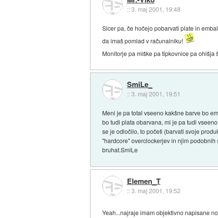
::
3. maj 2001, 19:48
Sicer pa, če hočejo pobarvati plate in embal
da imaš pomlad v računalniku!
Monitorje pa miške pa tipkovnice pa ohišja 
SmiLe_
::
3. maj 2001, 19:51
Meni je pa total vseeno kakšne barve bo em
bo tudi plata obarvana, mi je pa tudi vseeno,
se je odločilo, to početi (barvati svoje pro
"hardcore" overclockerjev in njim podobnih 
bruhat.SmiLe
Elemen_T
::
3. maj 2001, 19:52
Yeah...najraje imam objektivno napisane nov