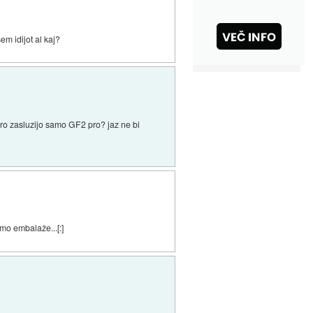
m idijot al kaj?
odro zasluzijo samo GF2 pro? jaz ne bi
mo embalaže...[:]