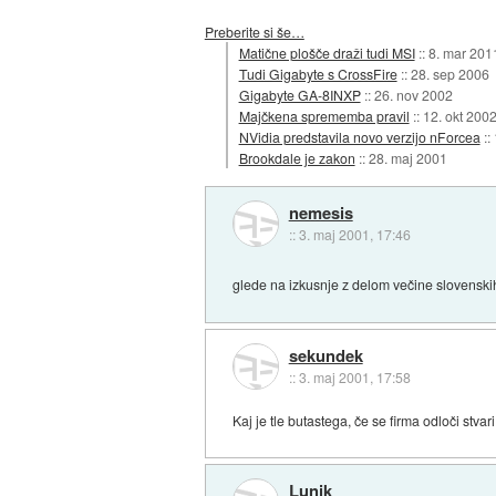
Preberite si še…
Matične plošče draži tudi MSI
::
8. mar 201
Tudi Gigabyte s CrossFire
::
28. sep 2006
Gigabyte GA-8INXP
::
26. nov 2002
Majčkena sprememba pravil
::
12. okt 200
NVidia predstavila novo verzijo nForcea
::
Brookdale je zakon
::
28. maj 2001
nemesis
::
3. maj 2001, 17:46
glede na izkusnje z delom večine slovenskih 
sekundek
::
3. maj 2001, 17:58
Kaj je tle butastega, če se firma odloči stvar
Lunik