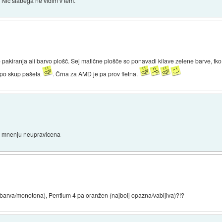
. Nič slabega ne vidim v tem.
vo pakiranja ali barvo plošč. Sej matične plošče so ponavadi kilave zelene barve, tko
lepo skup pašeta
. Črna za AMD je pa prov fletna.
em mnenju neupravicena
a barva/monotona), Pentium 4 pa oranžen (najbolj opazna/vabljiva)?!?