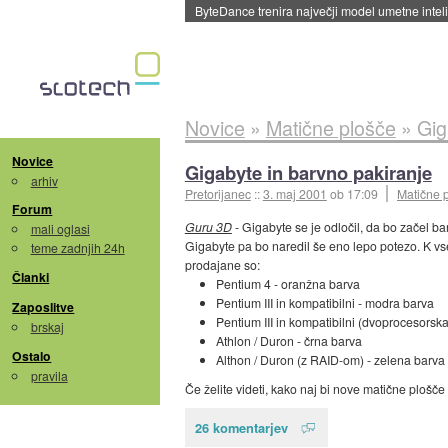
Spletne strani začele streči oglase za agente
Novice
»
Matične plošče
»
Gig
Novice
Gigabyte in barvno pakiranje
arhiv
Pretorijanec
::
3. maj 2001
ob 17:09
Matične 
Forum
Guru 3D
- Gigabyte se je odločil, da bo začel ba
mali oglasi
Gigabyte pa bo naredil še eno lepo potezo. K v
teme zadnjih 24h
prodajane so:
Članki
Pentium 4 - oranžna barva
Pentium III in kompatibilni - modra barva
Zaposlitve
Pentium III in kompatibilni (dvoprocesorska 
brskaj
Athlon / Duron - črna barva
Ostalo
Althon / Duron (z RAID-om) - zelena barva
pravila
Če želite videti, kako naj bi nove matične plošče 
26 komentarjev