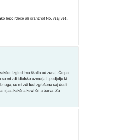
hko lepo rdeče ali oranžno! No, vsaj veš,
kakšen izgled ima škatla od zunaj. Če pa
se mi zdi idiotsko ozmerjati, podjetje ki
obnega, se mi zdi tudi zgrešena saj dosti
imam jaz, kakšna kewl črna barva. Za