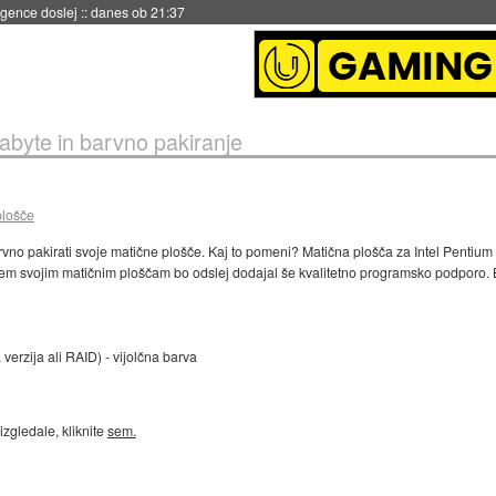
 umetne inteligence
::
danes ob 21:23
abyte in barvno pakiranje
plošče
rvno pakirati svoje matične plošče. Kaj to pomeni? Matična plošča za Intel Pentium 
sem svojim matičnim ploščam bo odslej dodajal še kvalitetno programsko podporo. 
verzija ali RAID) - vijolčna barva
izgledale, kliknite
sem.