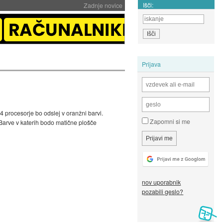
Išči:
Zadnje novice
Prijava
4 procesorje bo odslej v oranžni barvi.
Zapomni si me
Barve v katerih bodo matične plošče
nov uporabnik
pozabili geslo?