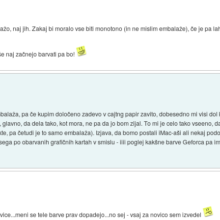
ažo, naj jih. Zakaj bi moralo vse biti monotono (in ne mislim embalaže), če je pa la
še naj začnejo barvati pa bo!
balaža, pa če kupim določeno zadevo v cajtng papir zavito, dobesedno mi visi dol 
 glavno, da dela tako, kot mora, ne pa da jo bom zijal. To mi je celo tako vseeno, da 
dukte, pa četudi je to samo embalaža). Izjava, da bomo postali iMac-aši ali nekaj pod
sega po obarvanih grafičnih kartah v smislu - iiii poglej kakšne barve Geforca pa 
ice...meni se tele barve prav dopadejo...no sej - vsaj za novico sem izvedel