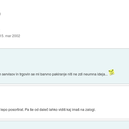
1
2
15. mar 2002
servisov in trgovin se mi barvno pakiranje niti ne zdi neumna ideja...
i lepo posortirat. Pa še od daleč lahko vidiš kaj imaš na zalogi.