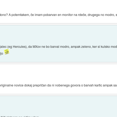
otono? A potemtakem, če imam pobarvan en monitor na rdeče, drugega no modro, se
oizvajalec (eg Hercules), da MXov ne bo barval modro, ampak zeleno, ker si kulsko m
ijo
originalne novice dokaj prepričan da ni nobenega govora o barvah kartic ampak sa