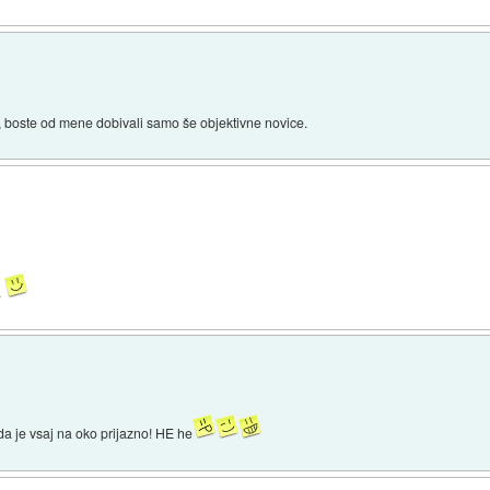
 boste od mene dobivali samo še objektivne novice.
.
a je vsaj na oko prijazno! HE he