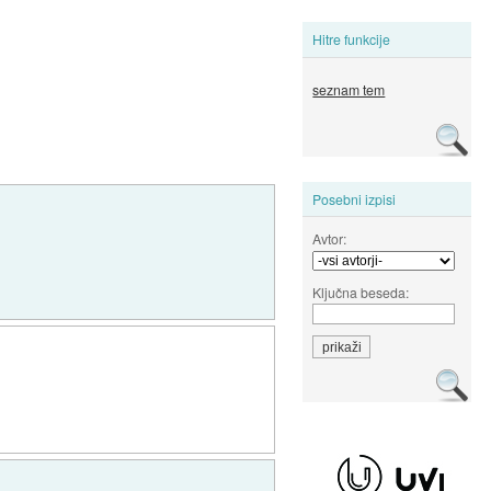
Hitre funkcije
seznam tem
Posebni izpisi
Avtor:
Ključna beseda: