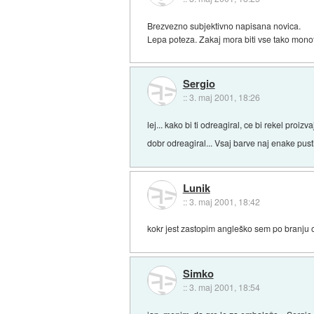
Brezvezno subjektivno napisana novica.
Lepa poteza. Zakaj mora biti vse tako mon
Sergio
::
3. maj 2001, 18:26
lej... kako bi ti odreagiral, ce bi rekel pr
dobr odreagiral... Vsaj barve naj enake pust
Lunik
::
3. maj 2001, 18:42
kokr jest zastopim angleško sem po branju 
Simko
::
3. maj 2001, 18:54