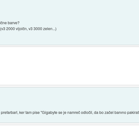
lične barve?
(v3 2000 vijolčn, v3 3000 zelen...)
prefarbarl, ker tam pise "Gigabyte se je namreč odločil, da bo začel barvno pakirat