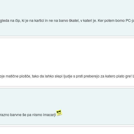
eda na čip, ki je na kartici in ne na barvo škatel, v kateri je. Ker potem bomo PC-ja
oje matične plošče, tako da lahko slepi ljudje s prsti preberejo za katero plato gre! I
so razno barvne še pa nismo imacarji