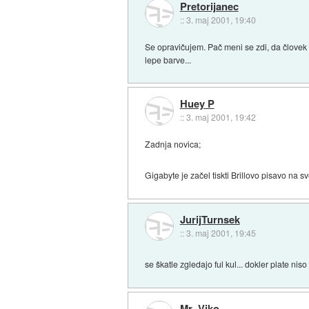
Pretorijanec
::
3. maj 2001, 19:40
Se opravičujem. Pač meni se zdi, da človek gl
lepe barve...
Huey P
::
3. maj 2001, 19:42
Zadnja novica;
Gigabyte je začel tiskti Brillovo pisavo na sv
JurijTurnsek
::
3. maj 2001, 19:45
se škatle zgledajo ful kul... dokler plate ni
Mr.-Viko