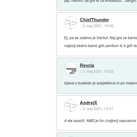
jap, menim, da gre le za embalažo....Sergio
ChiefThunder
::
3. maj 2001, 19:06
Ej, pa se zadeva je čist kul. Naj gre za bar
najbolj bedno barvo glih pentium 4; k glih 
Reycis
::
3. maj 2001, 19:23
Izjava o budalah je subjektivna in po moj
AndrejX
::
3. maj 2001, 19:31
A ste opazili: AMD je črn (najbolj nepoazn