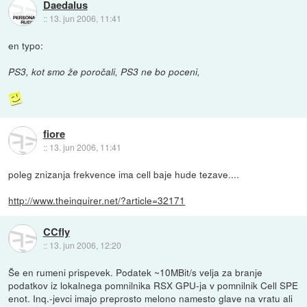
Daedalus
::
13. jun 2006, 11:41
en typo:
PS3, kot smo že poročali, PS3 ne bo poceni,
fiore
::
13. jun 2006, 11:41
poleg znizanja frekvence ima cell baje hude tezave....
http://www.theinquirer.net/?article=32171
CCfly
::
13. jun 2006, 12:20
Še en rumeni prispevek. Podatek ~10MBit/s velja za branje
podatkov iz lokalnega pomnilnika RSX GPU-ja v pomnilnik Cell SPE
enot. Inq.-jevci imajo preprosto melono namesto glave na vratu ali