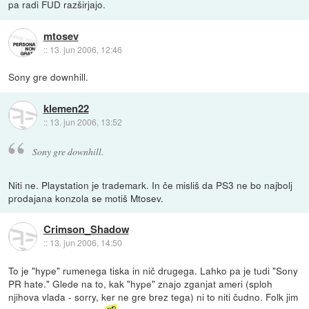
pa radi FUD razširjajo.
mtosev
::
13. jun 2006, 12:46
Sony gre downhill.
klemen22
::
13. jun 2006, 13:52
Sony gre downhill.
Niti ne. Playstation je trademark. In če misliš da PS3 ne bo najbolj
prodajana konzola se motiš Mtosev.
Crimson_Shadow
::
13. jun 2006, 14:50
To je "hype" rumenega tiska in nič drugega. Lahko pa je tudi "Sony
PR hate." Glede na to, kak "hype" znajo zganjat ameri (sploh
njihova vlada - sorry, ker ne gre brez tega) ni to niti čudno. Folk jim