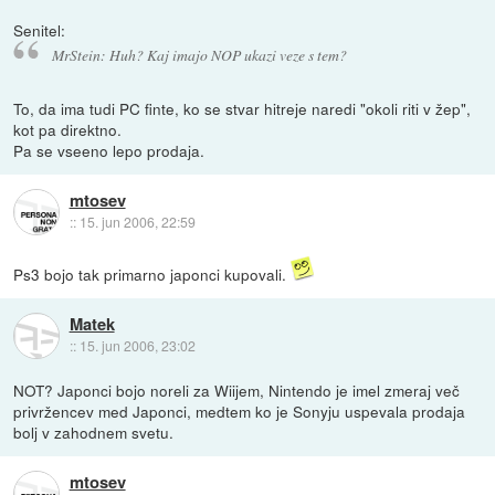
Senitel:
MrStein: Huh? Kaj imajo NOP ukazi veze s tem?
To, da ima tudi PC finte, ko se stvar hitreje naredi "okoli riti v žep",
kot pa direktno.
Pa se vseeno lepo prodaja.
mtosev
::
15. jun 2006, 22:59
Ps3 bojo tak primarno japonci kupovali.
Matek
::
15. jun 2006, 23:02
NOT? Japonci bojo noreli za Wiijem, Nintendo je imel zmeraj več
privržencev med Japonci, medtem ko je Sonyju uspevala prodaja
bolj v zahodnem svetu.
mtosev