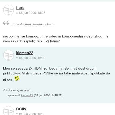
fiore
::
13. jun 2006, 18:25
Ja za desktop mašino vsekakor
sej bo imel se kompozitni, s-video in komponentni video izhod. ne
vem zakaj bi (sploh) rabil (2) hdmi?
klemen22
::
13. jun 2006, 18:32
Men se seveda 2x HDMI zdi bedarija. Sej maš dost drugih
priključkov. Mislim glede PS3ke se na take malenkosti spotikate da
ni res.
Zgodovina sprememb…
spremenil:
klemen22
(
13. jun 2006 ob 18:32
)
CCfly
::
13. jun 2006, 18:33