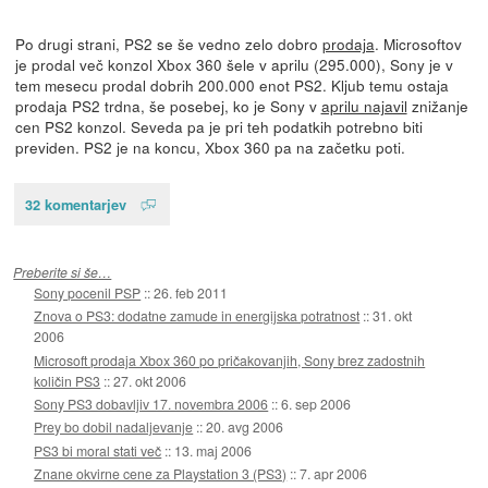
Po drugi strani, PS2 se še vedno zelo dobro
prodaja
. Microsoftov
je prodal več konzol Xbox 360 šele v aprilu (295.000), Sony je v
tem mesecu prodal dobrih 200.000 enot PS2. Kljub temu ostaja
prodaja PS2 trdna, še posebej, ko je Sony v
aprilu najavil
znižanje
cen PS2 konzol. Seveda pa je pri teh podatkih potrebno biti
previden. PS2 je na koncu, Xbox 360 pa na začetku poti.
32 komentarjev
Preberite si še…
Sony pocenil PSP
::
26. feb 2011
Znova o PS3: dodatne zamude in energijska potratnost
::
31. okt
2006
Microsoft prodaja Xbox 360 po pričakovanjih, Sony brez zadostnih
količin PS3
::
27. okt 2006
Sony PS3 dobavljiv 17. novembra 2006
::
6. sep 2006
Prey bo dobil nadaljevanje
::
20. avg 2006
PS3 bi moral stati več
::
13. maj 2006
Znane okvirne cene za Playstation 3 (PS3)
::
7. apr 2006