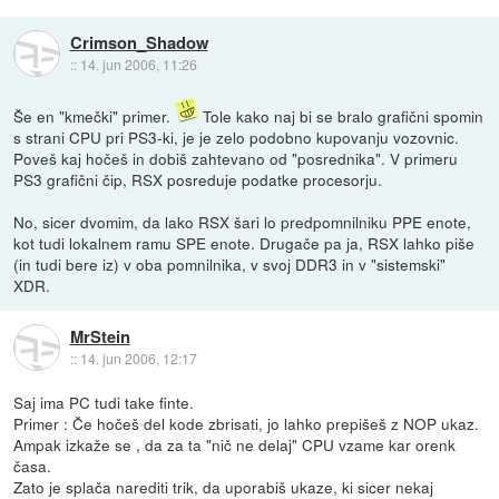
Crimson_Shadow
::
14. jun 2006, 11:26
Še en "kmečki" primer.
Tole kako naj bi se bralo grafični spomin
s strani CPU pri PS3-ki, je je zelo podobno kupovanju vozovnic.
Poveš kaj hočeš in dobiš zahtevano od "posrednika". V primeru
PS3 grafični čip, RSX posreduje podatke procesorju.
No, sicer dvomim, da lako RSX šari lo predpomnilniku PPE enote,
kot tudi lokalnem ramu SPE enote. Drugače pa ja, RSX lahko piše
(in tudi bere iz) v oba pomnilnika, v svoj DDR3 in v "sistemski"
XDR.
MrStein
::
14. jun 2006, 12:17
Saj ima PC tudi take finte.
Primer : Če hočeš del kode zbrisati, jo lahko prepišeš z NOP ukaz.
Ampak izkaže se , da za ta "nič ne delaj" CPU vzame kar orenk
časa.
Zato je splača narediti trik, da uporabiš ukaze, ki sicer nekaj