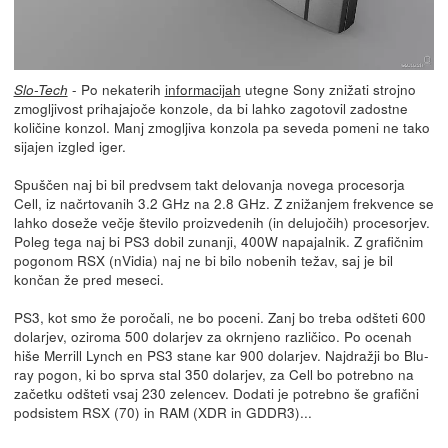
- Po nekaterih
informacijah
utegne Sony znižati strojno
Slo-Tech
zmogljivost prihajajoče konzole, da bi lahko zagotovil zadostne
količine konzol. Manj zmogljiva konzola pa seveda pomeni ne tako
sijajen izgled iger.
Spuščen naj bi bil predvsem takt delovanja novega procesorja
Cell, iz načrtovanih 3.2 GHz na 2.8 GHz. Z znižanjem frekvence se
lahko doseže večje število proizvedenih (in delujočih) procesorjev.
Poleg tega naj bi PS3 dobil zunanji, 400W napajalnik. Z grafičnim
pogonom RSX (nVidia) naj ne bi bilo nobenih težav, saj je bil
končan že pred meseci.
PS3, kot smo že poročali, ne bo poceni. Zanj bo treba odšteti 600
dolarjev, oziroma 500 dolarjev za okrnjeno različico. Po ocenah
hiše Merrill Lynch en PS3 stane kar 900 dolarjev. Najdražji bo Blu-
ray pogon, ki bo sprva stal 350 dolarjev, za Cell bo potrebno na
začetku odšteti vsaj 230 zelencev. Dodati je potrebno še grafični
podsistem RSX (70) in RAM (XDR in GDDR3)...