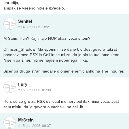
naredijo,
ampak se vseeno hitreje izvedejo.
Senitel
::
14. jun 2006, 18:21
MrStein: Huh? Kaj imajo NOP ukazi veze s tem?
Crimson_Shadow: Ma spomnim se da je blo dost govora takrat
povezavi med RSX in Cell in se mi zdi da je blo to tudi omenjeno.
Nisem pa ziher, niti ne najdem nobenega linka.
Sicer pa
druga stran medalje
o omenjenem članku na The Inquirer.
Fury
::
15. jun 2006, 01:33
Heh, ce se gre za RSX-ov local memory pol itak nima veze. Jest
sem mislu, da je govora o cache-u na cell-ih.
MrStein
::
15. jun 2006, 09:37