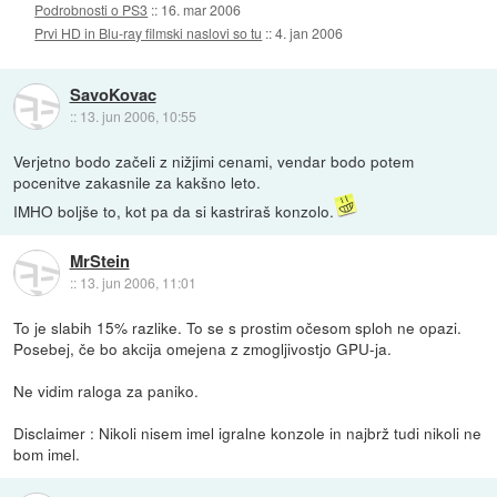
Podrobnosti o PS3
::
16. mar 2006
Prvi HD in Blu-ray filmski naslovi so tu
::
4. jan 2006
SavoKovac
::
13. jun 2006, 10:55
Verjetno bodo začeli z nižjimi cenami, vendar bodo potem
pocenitve zakasnile za kakšno leto.
IMHO boljše to, kot pa da si kastriraš konzolo.
MrStein
::
13. jun 2006, 11:01
To je slabih 15% razlike. To se s prostim očesom sploh ne opazi.
Posebej, če bo akcija omejena z zmogljivostjo GPU-ja.
Ne vidim raloga za paniko.
Disclaimer : Nikoli nisem imel igralne konzole in najbrž tudi nikoli ne
bom imel.