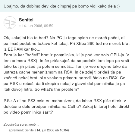
Upajmo, da dobimo dev kite cimprej pa bomo vidl kako dela :)
Senitel
::
14. jun 2006, 09:59
Ok, zakaj bi blo to bad? Na PC-ju tega sploh ne moreš počet, ali
pa imaš podobne težave kot tukaj. Pri XBox 360 tud ne moreš brat
iz EDRAM kar tko...
Fora je ker "hočeš" brat iz pomnilnika, ki je pod kontrolo GPU-ja (v
tem primeru RSX). In če pričakuješ da so podatki tam lepo po vrsti
tako kot jih pišeš tja potem se motiš... Tam je vse urejeno tako da
ustreza cache mehanizmom na RSX. In če zdej ti prideš tja pa
začneš nekaj brat, si v vsakem primeru naredil štalo na RSX. Če
pa RSX-u rečeš, da ti skopira nekaj v glavni del pomnilnika je pa
itak dovolj hitro. So what's the problem?
P.S.: A ni na PS3 celo en mehanizem, da lahko RSX piše direkt v
določene dele predpomnilnika na Cell-u? Zakaj bi torej hotel direkt
po video pomnilniku šarit?
Zgodovina sprememb…
spremenil:
Senitel
(
14. jun 2006 ob 10:04
)