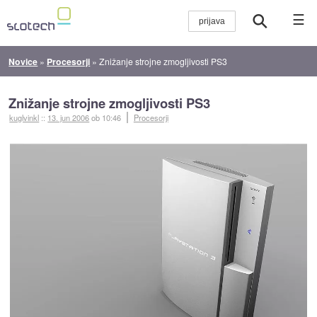
☰
Novice
»
Procesorji
»
Znižanje strojne zmogljivosti PS3
Znižanje strojne zmogljivosti PS3
kuglvinkl
::
13. jun 2006
ob 10:46
Procesorji