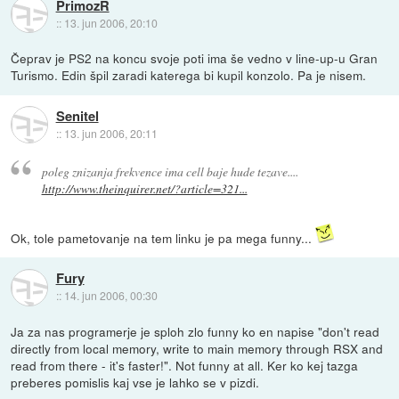
PrimozR
::
13. jun 2006, 20:10
Čeprav je PS2 na koncu svoje poti ima še vedno v line-up-u Gran
Turismo. Edin špil zaradi katerega bi kupil konzolo. Pa je nisem.
Senitel
::
13. jun 2006, 20:11
poleg znizanja frekvence ima cell baje hude tezave....
http://www.theinquirer.net/?article=321...
Ok, tole pametovanje na tem linku je pa mega funny...
Fury
::
14. jun 2006, 00:30
Ja za nas programerje je sploh zlo funny ko en napise "don't read
directly from local memory, write to main memory through RSX and
read from there - it's faster!". Not funny at all. Ker ko kej tazga
preberes pomislis kaj vse je lahko se v pizdi.