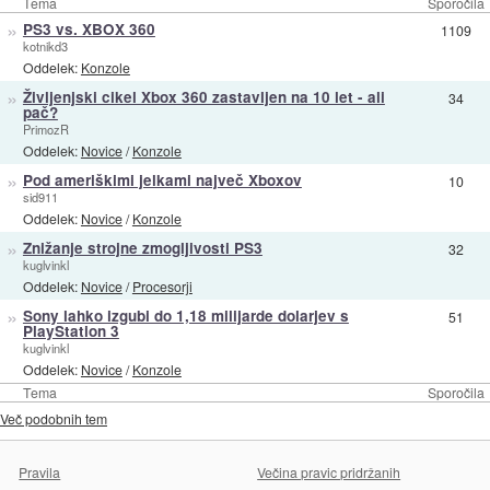
Tema
Sporočila
»
PS3 vs. XBOX 360
1109
kotnikd3
Oddelek:
Konzole
»
Življenjski cikel Xbox 360 zastavljen na 10 let - ali
34
pač?
PrimozR
Oddelek:
Novice
/
Konzole
»
Pod ameriškimi jelkami največ Xboxov
10
sid911
Oddelek:
Novice
/
Konzole
»
Znižanje strojne zmogljivosti PS3
32
kuglvinkl
Oddelek:
Novice
/
Procesorji
»
Sony lahko izgubi do 1,18 milijarde dolarjev s
51
PlayStation 3
kuglvinkl
Oddelek:
Novice
/
Konzole
Tema
Sporočila
Več podobnih tem
Pravila
Večina pravic pridržanih