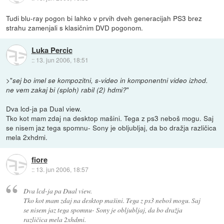
Tudi blu-ray pogon bi lahko v prvih dveh generacijah PS3 brez
strahu zamenjali s klasičnim DVD pogonom.
Luka Percic
::
13. jun 2006, 18:51
>"
sej bo imel se kompozitni, s-video in komponentni video izhod.
"
ne vem zakaj bi (sploh) rabil (2) hdmi?
Dva lcd-ja pa Dual view.
Tko kot mam zdaj na desktop mašini. Tega z ps3 neboš mogu. Saj
se nisem jaz tega spomnu- Sony je obljubljaj, da bo dražja različica
mela 2xhdmi.
fiore
::
13. jun 2006, 18:57
Dva lcd-ja pa Dual view.
Tko kot mam zdaj na desktop mašini. Tega z ps3 neboš mogu. Saj
se nisem jaz tega spomnu- Sony je obljubljaj, da bo dražja
različica mela 2xhdmi.