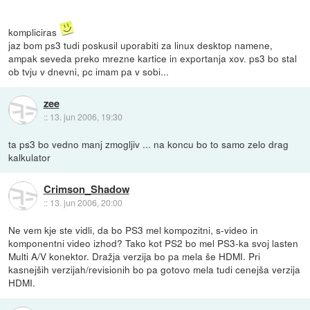
kompliciras
jaz bom ps3 tudi poskusil uporabiti za linux desktop namene,
ampak seveda preko mrezne kartice in exportanja xov. ps3 bo stal
ob tvju v dnevni, pc imam pa v sobi...
zee
::
13. jun 2006, 19:30
ta ps3 bo vedno manj zmogljiv ... na koncu bo to samo zelo drag
kalkulator
Crimson_Shadow
::
13. jun 2006, 20:00
Ne vem kje ste vidli, da bo PS3 mel kompozitni, s-video in
komponentni video izhod? Tako kot PS2 bo mel PS3-ka svoj lasten
Multi A/V konektor. Dražja verzija bo pa mela še HDMI. Pri
kasnejših verzijah/revisionih bo pa gotovo mela tudi cenejša verzija
HDMI.