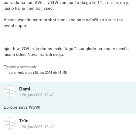
pa raidamo tudi BWL - v GW sem pa že dolgo lvl 11... mislm, da je
jasno kaj je men bolj všeč.
Ampak vsakdo mora probat sam in se sam odločit za kar je tak
event super.
aja.. btw. GW mi je danes malo "lagal".. pa glede na chat v mestih
nisem edini. Naval naredi svoje.
Zgodovina sprememb…
spremenil:
ahac
(
20. jan 2006 ob 16:15
)
Dami
::
20. jan 2006, 17:47
Europe says WoW!
Tr0n
::
20. jan 2006, 18:40