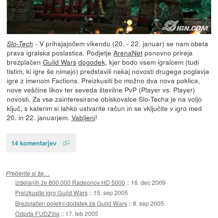
- V prihajajočem vikendu (20. - 22. januar) se nam obeta
Slo-Tech
prava igralska poslastica. Podjetje
ArenaNet
ponovno prireja
brezplačen
Guild Wars
dogodek
, kjer bodo vsem igralcem (tudi
tistim, ki igre še nimajo) predstavili nekaj novosti drugega poglavja
igre z imenom Factions. Preizkusiti bo možno dva nova poklica,
nove veščine likov ter seveda številne PvP (Player vs. Player)
novosti. Za vse zainteresirane obiskovalce Slo-Techa je na voljo
ključ, s katerim si lahko ustvarite račun in se vključite v igro med
20. in 22. januarjem.
Vabljeni
!
14 komentarjev
Preberite si še…
Izdelanih že 800.000 Radeonov HD 5000
::
16. dec 2009
Preizkusite igro Guild Wars
::
15. sep 2005
Brezplačen poletni dodatek za Guild Wars
::
8. sep 2005
Odprta FUDZilla
::
17. feb 2005