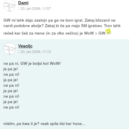
Dami
::
20. jan 2006, 11:07
GW mi lahk dajo zastojn pa ga ne bom igral. Zakaj blizzard ne
nardi podobne akcije? Zakaj bi če pa majo 5M igralcev. Tron lahk
rečeš kar češ za mene (in za vlko večino) je WoW > GW
Vesoljc
::
20. jan 2006, 11:12
ne pa ni, GW je boljsi kot WoW!
ja pa je!
ne pa ni!
ja pa je!
ne pa ni!
ja pa je!
ne pa ni!
ja pa je!
ne pa ni!
mislim, pa kwa ti je? vsak spila tist kar hoce...