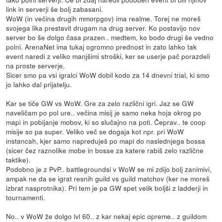
link in serverji še bolj zabasani.
WoW (in večina drugih mmorpgov) ima realme. Torej ne moreš
svojega lika prestavit drugam na drug server. Ko postavijo nov
server bo še dolgo časa prazen.. medtem, ko bodo drugi še vedno
polni. ArenaNet ima tukaj ogromno prednost in zato lahko tak
event naredi z veliko manjšimi stroški, ker se userje pač porazdeli
na proste serverje.
Sicer smo pa vsi igralci WoW dobil kodo za 14 dnevni trial, ki smo
jo lahko dal prijatelju.
Kar se tiče GW vs WoW. Gre za zelo različni igri. Jaz se GW
naveličam po pol ure.. večina misij je samo neka hoja okrog po
mapi in pobijanje mobov, ki so slučajno na poti. Čeprav.. te coop
misije so pa super. Veliko več se dogaja kot npr. pri WoW
instancah, kjer samo napreduješ po mapi do naslednjega bossa
(sicer čez raznolike mobe in bosse za katere rabiš zelo različne
taktike).
Podobno je z PvP.. battlegroundsi v WoW se mi zdijo bolj zanimivi,
ampak ne da se igrat resnih guild vs guild matchov (ker ne moreš
izbrat nasprotnika). Pri tem je pa GW spet velik boljši z ladderji in
tournamenti.
No.. v WoW že dolgo lvl 60.. z kar nekaj epic opreme.. z guildom