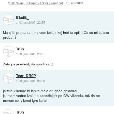
Guild Wars E3 Demo - E3 for Everyone!
::
18. apr 2004
BladE_
::
18. jan 2006, 22:55
Ma sj bi probu sam ne vem kok je kej hud ta spil !! Ce se mi splaca
probat ?
Tr0n
::
18. jan 2006, 23:31
Zato pa je event, da sprobas. :)
Tear_DR0P
::
19. jan 2006, 08:25
ja tele vikende bi lahko malo drugače splaniral.
jst mam vedno izpit na ponedeljek po GW vikendu, tak da ne
morem cel vikend igrc špilat
Tr0n