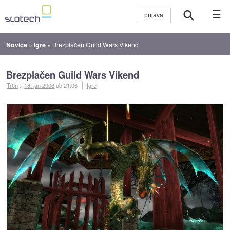
☰
Novice
»
Igre
»
Brezplačen Guild Wars Vikend
Brezplačen Guild Wars Vikend
Tr0n
::
18. jan 2006
ob 21:06
Igre