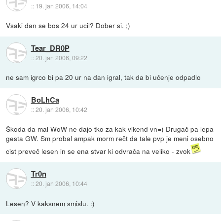
::
19. jan 2006, 14:04
Vsaki dan se bos 24 ur ucil? Dober si. ;)
Tear_DR0P
::
20. jan 2006, 09:22
ne sam igrco bi pa 20 ur na dan igral, tak da bi učenje odpadlo
BoLhCa
::
20. jan 2006, 10:42
Škoda da mal WoW ne dajo tko za kak vikend vn=) Drugač pa lepa
gesta GW. Sm probal ampak morm rečt da tale pvp je meni osebno
cist preveč lesen in se ena stvar ki odvrača na veliko - zvok
Tr0n
::
20. jan 2006, 10:44
Lesen? V kaksnem smislu. :)