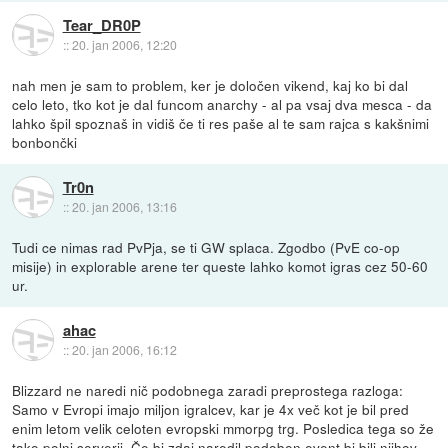
Tear_DR0P
::
20. jan 2006, 12:20
nah men je sam to problem, ker je določen vikend, kaj ko bi dal
celo leto, tko kot je dal funcom anarchy - al pa vsaj dva mesca - da
lahko špil spoznaš in vidiš če ti res paše al te sam rajca s kakšnimi
bonbončki
Tr0n
::
20. jan 2006, 13:16
Tudi ce nimas rad PvPja, se ti GW splaca. Zgodbo (PvE co-op
misije) in explorable arene ter queste lahko komot igras cez 50-60
ur.
ahac
::
20. jan 2006, 16:12
Blizzard ne naredi nič podobnega zaradi preprostega razloga:
Samo v Evropi imajo miljon igralcev, kar je 4x več kot je bil pred
enim letom velik celoten evropski mmorpg trg. Posledica tega so že
tako polni serverji. Če bi zdaj naredil podoben event bi bili njihov