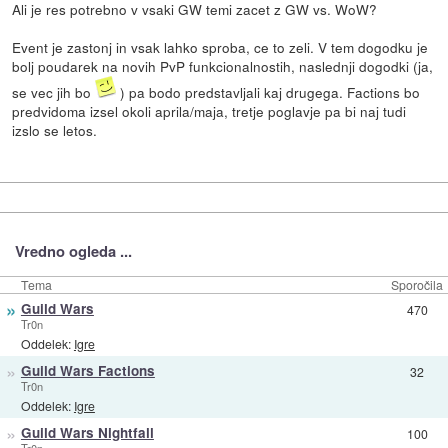
Ali je res potrebno v vsaki GW temi zacet z GW vs. WoW?
Event je zastonj in vsak lahko sproba, ce to zeli. V tem dogodku je
bolj poudarek na novih PvP funkcionalnostih, naslednji dogodki (ja,
se vec jih bo
) pa bodo predstavljali kaj drugega. Factions bo
predvidoma izsel okoli aprila/maja, tretje poglavje pa bi naj tudi
izslo se letos.
Vredno ogleda ...
Tema
Sporočila
»
Guild Wars
470
Tr0n
Oddelek:
Igre
»
Guild Wars Factions
32
Tr0n
Oddelek:
Igre
»
Guild Wars Nightfall
100