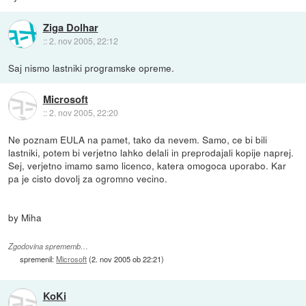
Ziga Dolhar
::
2. nov 2005, 22:12
Saj nismo lastniki programske opreme.
Microsoft
::
2. nov 2005, 22:20
Ne poznam EULA na pamet, tako da nevem. Samo, ce bi bili
lastniki, potem bi verjetno lahko delali in preprodajali kopije naprej.
Sej, verjetno imamo samo licenco, katera omogoca uporabo. Kar
pa je cisto dovolj za ogromno vecino.
by Miha
Zgodovina sprememb…
spremenil:
Microsoft
(
2. nov 2005 ob 22:21
)
KoKi