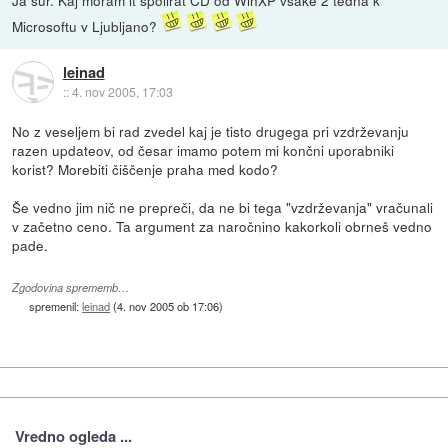
Ja šur. Kaj moram it spolirat CD od WinXP vsake 2 tedna k
Microsoftu v Ljubljano?
leinad
::
4. nov 2005, 17:03
No z veseljem bi rad zvedel kaj je tisto drugega pri vzdrževanju
razen updateov, od česar imamo potem mi končni uporabniki
korist? Morebiti čiščenje praha med kodo?
Še vedno jim nič ne prepreči, da ne bi tega "vzdrževanja" vračunali
v začetno ceno. Ta argument za naročnino kakorkoli obrneš vedno
pade.
Zgodovina sprememb…
spremenil:
leinad
(
4. nov 2005 ob 17:06
)
Vredno ogleda ...