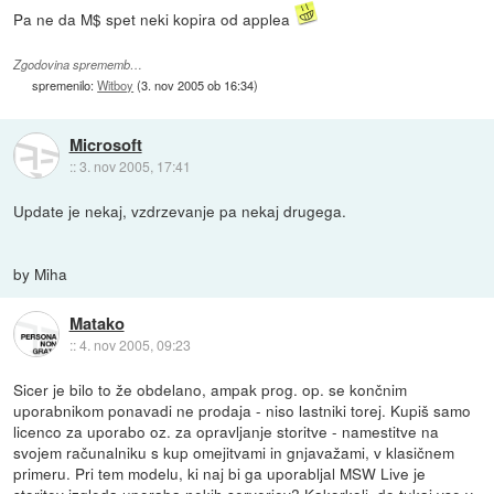
Pa ne da M$ spet neki kopira od applea
Zgodovina sprememb…
spremenilo:
Witboy
(
3. nov 2005 ob 16:34
)
Microsoft
::
3. nov 2005, 17:41
Update je nekaj, vzdrzevanje pa nekaj drugega.
by Miha
Matako
::
4. nov 2005, 09:23
Sicer je bilo to že obdelano, ampak prog. op. se končnim
uporabnikom ponavadi ne prodaja - niso lastniki torej. Kupiš samo
licenco za uporabo oz. za opravljanje storitve - namestitve na
svojem računalniku s kup omejitvami in gnjavažami, v klasičnem
primeru. Pri tem modelu, ki naj bi ga uporabljal MSW Live je
storitev izgleda uporaba nekih serverjev? Kakorkoli, do tukaj vse v