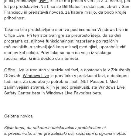
je bil predstavljen
.NET
, ki je te dni prešel v verzijo 2.0. Včeraj, pet
let po predstavitvi .NET, so se Bill Gates in ostali spet zbrali v San
Franciscu in predstavili novosti, za katere mislijo, da bodo krojile
prihodnost.
Tako so bile predstavljene storitve pod imenoma Windows Live in
Office Live. Pri teh storitvah gre za preprosto idejo, da so deli
programa oz. njihove funkcionalnosti razpršene po različnih
računalnikih, a zahvaljujoč komunikacij med njimi, uporabnik vidi
storitev kot celoto. Prav tako so nam na voljo iz vsakega
računalnika, ki ima dostop do interneta.
Office Live
je trenutno v preizkusni fazi, a dostopen le v Združenih
Državah.
Windows Live
je prav tako v preizkusni fazi, a dostopen
tudi nam. Za uporabo je potrebno imeti .NET Passport. Med
zanimivejšimi stvarmi, ki jih je moč preiskusiti, sta
Windows Live
Safety Center beta
in
Windows Live Favorites beta
.
Celotna novica
Kljub temu, da nekaterih obiskovalcev predstavitev ni
impresionirala, si ne gre zatistaki oči; razpršeni programi v obliki