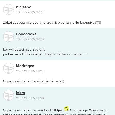
nicjasno
::
2. nov 2005, 20:03
Zakaj zaboga microsoft ne izda live cd-ja v stilu knoppixa??!!
Looooooka
::
2. nov 2005, 20:07
ker windowsi niso zastonj.
pa ker se s PE builderjem bajo to lahko doma nardi...
McHregec
::
2. nov 2005, 20:18
Super novi načini za širjenje virusov :)
iskra
::
2. nov 2005, 20:24
Super novi načini za uvedbo DRMjev
S to verzijo Windows in
Office bo pa sploh mačji kašelj ugotoviti kje se nahajajo piratske