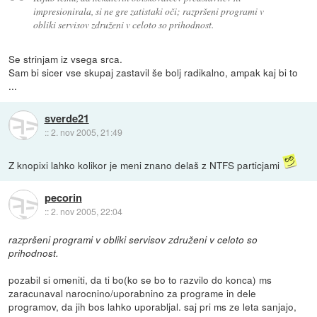
impresionirala, si ne gre zatistaki oči; razpršeni programi v
obliki servisov združeni v celoto so prihodnost.
Se strinjam iz vsega srca.
Sam bi sicer vse skupaj zastavil še bolj radikalno, ampak kaj bi to
...
sverde21
::
2. nov 2005, 21:49
Z knopixi lahko kolikor je meni znano delaš z NTFS particjami
pecorin
::
2. nov 2005, 22:04
razpršeni programi v obliki servisov združeni v celoto so
prihodnost.
pozabil si omeniti, da ti bo(ko se bo to razvilo do konca) ms
zaracunaval narocnino/uporabnino za programe in dele
programov, da jih bos lahko uporabljal. saj pri ms ze leta sanjajo,