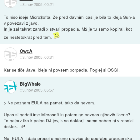
::
3. nov 2005, 00:21
To niso ideje Micro$ofta. Ze pred davnimi casi je bila to ideja Sun-a
v povezavi z javo.
In je zal takrat zaradi x stvari propadla. M$ je tu samo kopiral, kot
ze nestetokrat pred tem.
OwcA
::
3. nov 2005, 00:31
Kar se tiče Jave, ideja ni povsem porpadla. Poglej si OSGI.
BigWhale
::
3. nov 2005, 05:57
> Ne poznam EULA na pamet, tako da nevem.
Upas si nadeti ime Microsoft in potem ne poznas njihovih licenc?
To najbrz tko k polno DJ-jev, k so doktorji, samo noben ni v resnici
doktor... :P
No, EULA ti daje precej omejeno pravico do uporabe programske