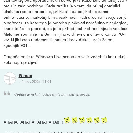
redu in zelo podobno. Grda razlika je v tem, da pri tej domislici
plačuješ redno naročnino, pri klasiki pa bolj kot ne samo
enkrat.Jasno, marketirji bi na vsak način radi uresničili svoje sanje
o softveru, za katerega je potreba plačevati naročnino v nedogled,
samo to še ne pomeni, da je to prihodnost, kot radi lajnajo ves čas.
Malo me spominja na Sun in njihovo dnevno molitev o koncu PC-
jev, ki jih bodo nadomestili toasterji brez diska - traja že od
zgodnjih 90ih.
Drugače pa je ta Windows Live scena en velik zeeeh in kar nekaj -
zelo neprepričljivo!
G-man
::
4. nov 2005, 14:04
Update je nekaj, vzdrzevanje pa nekaj drugega.
AHAHAHAHAHAHAHAHAHA!!!!!