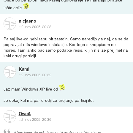
inštalacije
nicjasno
::
2. nov 2005, 20:28
Pa saj live-cd nebi rabu bit zastojn. Samo naredijo ga naj, da se da
popravljat ntfs windows instalacije. Ker tega s knoppixom ne
mores. Tam lahko pac samo podatke resis, ki jih nisi ze prej mel na
kaki drugi particiji.
Kami
::
2. nov 2005, 20:32
Jaz mam Windows XP live cd
Je dokaj kul ma par orodij za urejanje particij itd.
OwcA
::
2. nov 2005, 20:36
Kljub temu, da nekaterih obiskovalcev predstavitev ni