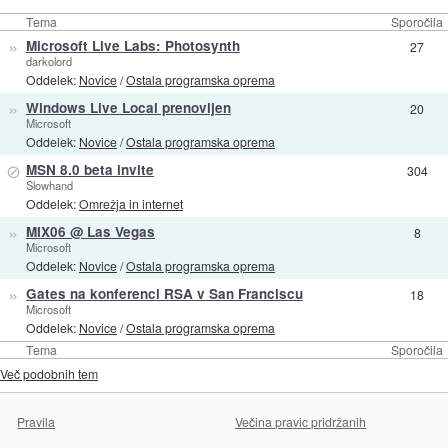
Tema
Sporočila
»
Microsoft Live Labs: Photosynth
27
darkolord
Oddelek:
Novice
/
Ostala programska oprema
»
Windows Live Local prenovljen
20
Microsoft
Oddelek:
Novice
/
Ostala programska oprema
⊘
MSN 8.0 beta invite
304
Slowhand
Oddelek:
Omrežja in internet
»
MIX06 @ Las Vegas
8
Microsoft
Oddelek:
Novice
/
Ostala programska oprema
»
Gates na konferenci RSA v San Franciscu
18
Microsoft
Oddelek:
Novice
/
Ostala programska oprema
Tema
Sporočila
Več podobnih tem
Pravila
Večina pravic pridržanih