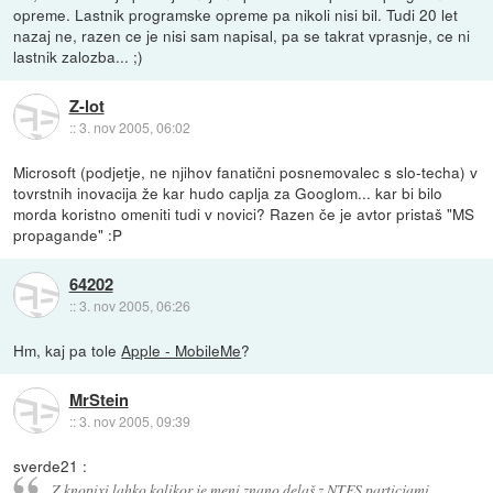
opreme. Lastnik programske opreme pa nikoli nisi bil. Tudi 20 let
nazaj ne, razen ce je nisi sam napisal, pa se takrat vprasnje, ce ni
lastnik zalozba... ;)
Z-lot
::
3. nov 2005, 06:02
Microsoft (podjetje, ne njihov fanatični posnemovalec s slo-techa) v
tovrstnih inovacija že kar hudo caplja za Googlom... kar bi bilo
morda koristno omeniti tudi v novici? Razen če je avtor pristaš "MS
propagande" :P
64202
::
3. nov 2005, 06:26
Hm, kaj pa tole
Apple - MobileMe
?
MrStein
::
3. nov 2005, 09:39
sverde21 :
Z knopixi lahko kolikor je meni znano delaš z NTFS particjami