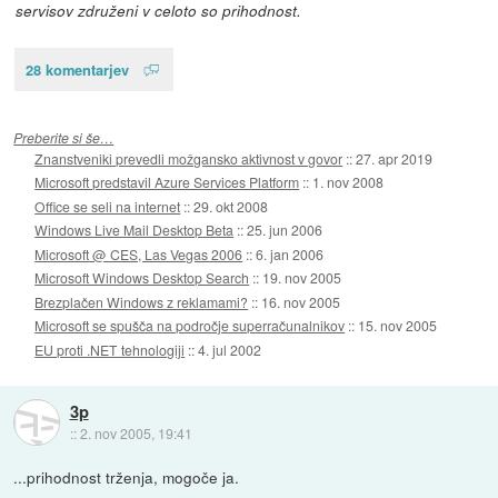
servisov združeni v celoto so prihodnost.
28 komentarjev
Preberite si še…
Znanstveniki prevedli možgansko aktivnost v govor
::
27. apr 2019
Microsoft predstavil Azure Services Platform
::
1. nov 2008
Office se seli na internet
::
29. okt 2008
Windows Live Mail Desktop Beta
::
25. jun 2006
Microsoft @ CES, Las Vegas 2006
::
6. jan 2006
Microsoft Windows Desktop Search
::
19. nov 2005
Brezplačen Windows z reklamami?
::
16. nov 2005
Microsoft se spušča na področje superračunalnikov
::
15. nov 2005
EU proti .NET tehnologiji
::
4. jul 2002
3p
::
2. nov 2005, 19:41
...prihodnost trženja, mogoče ja.