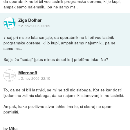
da uporabnik ne bi bil vec lastnik programske opreme, ki jo kupi,
ampak samo najemnik.. pa ne samo ms..
Ziga Dolhar
::
2. nov 2005, 22:09
> saj pri ms ze leta sanjajo, da uporabnik ne bi bil vec lastnik
programske opreme, ki jo kupi, ampak samo najemnik.. pa ne
samo ms..
Saj je že "sedaj" [plus minus deset let] približno tako. Ne?
Microsoft
::
2. nov 2005, 22:10
To, da ne bi bili lastniki, se mi ne zdi nic slabega. Kot se kar dosti
ljudem ne zdi nic slabega, da so najemniki stanovanj in ne lastniki.
Ampak, kako pozitivno stvar lahko ima to, si skoraj ne upam
pomisliti.
by Miha