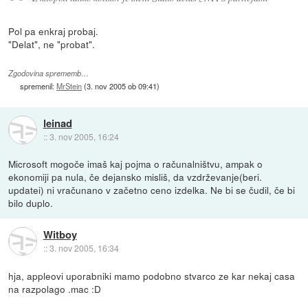
Pol pa enkraj probaj.
"Delat", ne "probat".
Zgodovina sprememb…
spremenil:
MrStein
(
3. nov 2005 ob 09:41
)
leinad
::
3. nov 2005, 16:24
Microsoft mogoče imaš kaj pojma o računalništvu, ampak o
ekonomiji pa nula, če dejansko misliš, da vzdrževanje(beri.
updatei) ni vračunano v začetno ceno izdelka. Ne bi se čudil, če bi
bilo duplo.
Witboy
::
3. nov 2005, 16:34
hja, appleovi uporabniki mamo podobno stvarco ze kar nekaj casa
na razpolago .mac :D