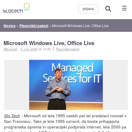
☰
Novice
»
Pisarniški paketi
»
Microsoft Windows Live, Office Live
Microsoft Windows Live, Office Live
Microsoft
::
2. nov 2005
ob 19:36
Pisarniški paketi
- Microsoft od leta 1995 vsakih pet let predstavi novosti v
Slo-Tech
San Franciscu. Tako je leta 1995 oznanil, da bosta prihajajoča
programska oprema in operacijski podpirala internet, leta 2000 pa