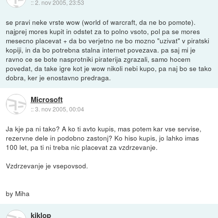
::
2. nov 2005, 23:53
se pravi neke vrste wow (world of warcraft, da ne bo pomote).
najprej mores kupit in odstet za to polno vsoto, pol pa se mores
mesecno placevat + da bo verjetno ne bo mozno "uzivat" v piratski
kopiji, in da bo potrebna stalna internet povezava. pa saj mi je
ravno ce se bote nasprotniki piraterija zgrazali, samo hocem
povedat, da take igre kot je wow nikoli nebi kupo, pa naj bo se tako
dobra, ker je enostavno predraga.
Microsoft
::
3. nov 2005, 00:04
Ja kje pa ni tako? A ko ti avto kupis, mas potem kar vse servise,
rezervne dele in podobno zastonj? Ko hiso kupis, jo lahko imas
100 let, pa ti ni treba nic placevat za vzdrzevanje.
Vzdrzevanje je vsepovsod.
by Miha
kiklop