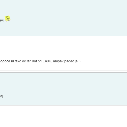
vil
goče ni tako očiten kot pri EAXu, ampak padec je :)
kaj