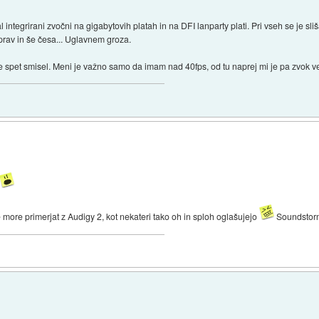
tegrirani zvočni na gigabytovih platah in na DFI lanparty plati. Pri vseh se je sli
prav in še česa... Uglavnem groza.
e spet smisel. Meni je važno samo da imam nad 40fps, od tu naprej mi je pa zvok v
more primerjat z Audigy 2, kot nekateri tako oh in sploh oglašujejo
Soundstor