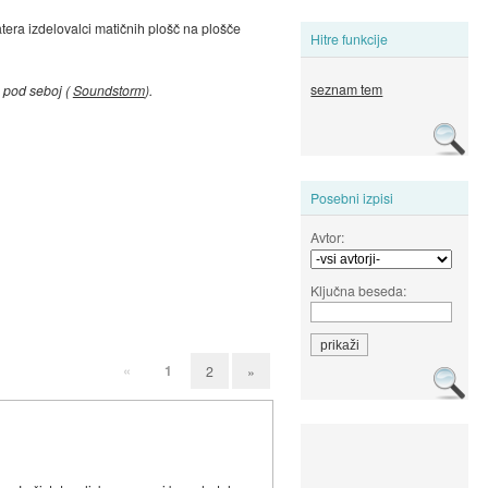
atera izdelovalci matičnih plošč na plošče
Hitre funkcije
seznam tem
e pod seboj (
Soundstorm
).
Posebni izpisi
Avtor:
Ključna beseda:
«
1
2
»