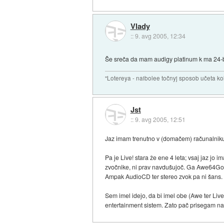
Vlady
::
9. avg 2005, 12:34
Še sreča da mam audigy platinum k ma 24-bi
"Lotereya - naibolee točnyj sposob učeta kol
Jst
::
9. avg 2005, 12:51
Jaz imam trenutno v (domačem) računalniku S
Pa je Live! stara že ene 4 leta; vsaj jaz jo
zvočnike, ni prav navdušujoč. Ga Awe64Gold p
Ampak AudioCD ter stereo zvok pa ni šans.
Sem imel idejo, da bi imel obe (Awe ter Live
entertainment sistem. Zato pač prisegam na 