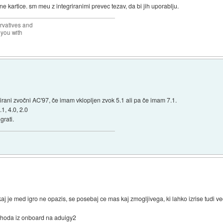
 kartice. sm meu z integriranimi prevec tezav, da bi jih uporablju.
rvatives and
 you with
irani zvočni AC'97, če imam vklopljen zvok 5.1 ali pa če imam 7.1.
.1, 4.0, 2.0
grati.
kaj je med igro ne opazis, se posebaj ce mas kaj zmogljivega, ki lahko izrise tudi v
rehoda iz onboard na aduigy2