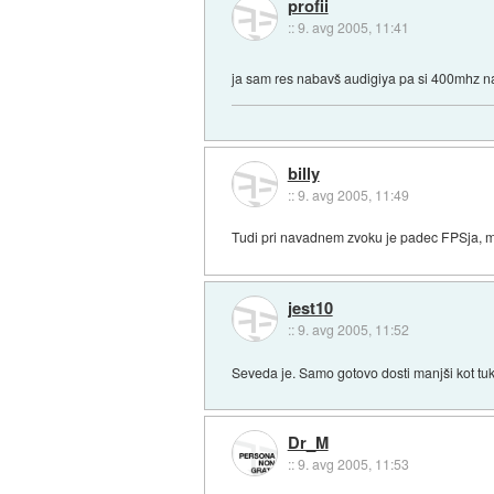
profii
::
9. avg 2005, 11:41
ja sam res nabavš audigiya pa si 400mhz na
billy
::
9. avg 2005, 11:49
Tudi pri navadnem zvoku je padec FPSja, mo
jest10
::
9. avg 2005, 11:52
Seveda je. Samo gotovo dosti manjši kot tu
Dr_M
::
9. avg 2005, 11:53