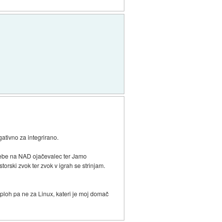
ativno za integrirano.
z sebe na NAD ojačevalec ter Jamo
orski zvok ter zvok v igrah se strinjam.
Sploh pa ne za Linux, kateri je moj domač