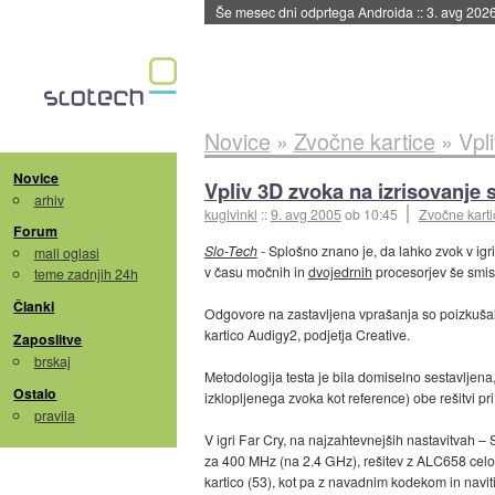
Še mesec dni odprtega Androida
::
3. avg 202
Novice
»
Zvočne kartice
»
Vpl
Novice
Vpliv 3D zvoka na izrisovanje s
arhiv
kuglvinkl
::
9. avg 2005
ob 10:45
Zvočne karti
Forum
Slo-Tech
- Splošno znano je, da lahko zvok v igri 
mali oglasi
v času močnih in
dvojedrnih
procesorjev še smisel
teme zadnjih 24h
Članki
Odgovore na zastavljena vprašanja so poizkušal
kartico Audigy2, podjetja Creative.
Zaposlitve
brskaj
Metodologija testa je bila domiselno sestavljena, 
Ostalo
izklopljenega zvoka kot reference) obe rešitvi pr
pravila
V igri Far Cry, na najzahtevnejših nastavitvah 
za 400 MHz (na 2.4 GHz), rešitev z ALC658 celo 
kartico (53), kot pa z navadnim kodekom in navi