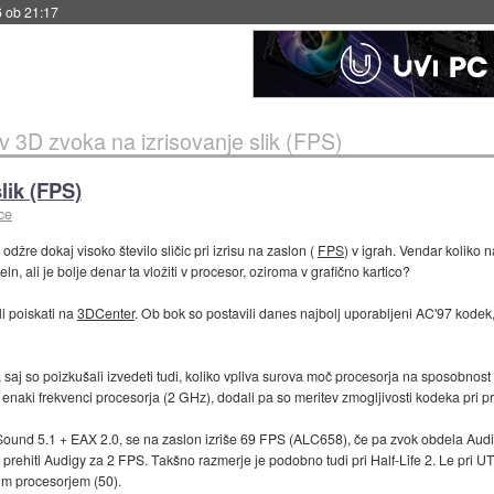
6 ob 21:17
iv 3D zvoka na izrisovanje slik (FPS)
lik (FPS)
ce
odžre dokaj visoko število sličic pri izrisu na zaslon (
FPS
) v igrah. Vendar koliko
n, ali je bolje denar ta vložiti v procesor, oziroma v grafično kartico?
i poiskati na
3DCenter
. Ob bok so postavili danes najbolj uporabljeni AC'97 kodek
saj so poizkušali izvedeti tudi, koliko vpliva surova moč procesorja na sposobnost iz
i enaki frekvenci procesorja (2 GHz), dodali pa so meritev zmogljivosti kodeka pri pr
– Sound 5.1 + EAX 2.0, se na zaslon izriše 69 FPS (ALC658), če pa zvok obdela Au
prehiti Audigy za 2 FPS. Takšno razmerje je podobno tudi pri Half-Life 2. Le pri U
tim procesorjem (50).