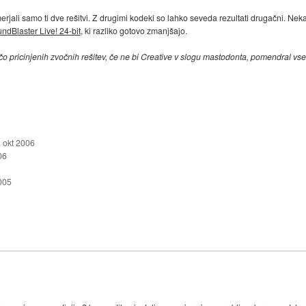
imerjali samo ti dve rešitvi. Z drugimi kodeki so lahko seveda rezultati drugačni. Nek
ndBlaster Live! 24-bit
, ki razliko gotovo zmanjšajo.
čo pricinjenih zvočnih rešitev, če ne bi Creative v slogu mastodonta, pomendral vs
. okt 2006
06
005