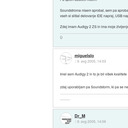
Soundstroma nisem sprobal, sem pa sprobal in
vseh si slišal delovanje IDE napraj, USB na
Zdej imam Audigy 2 ZS in ima moje življenj
Ü
miguelslo
::
9. avg 2005, 14:03
Imel sem Audigy 2 in to je bil višek kvalitete
zdaj uporabljam pa Soundstorm, ki pa se ne 
_____
Dr_M
::
9. avg 2005, 14:06