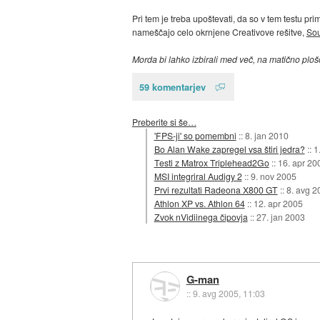
Pri tem je treba upoštevati, da so v tem testu pr
nameščajo celo okrnjene Creativove rešitve,
Sou
Morda bi lahko izbirali med več, na matično ploš
59 komentarjev
Preberite si še…
'FPS-ji' so pomembni
::
8. jan 2010
Bo Alan Wake zapregel vsa štiri jedra?
::
1
Testi z Matrox Triplehead2Go
::
16. apr 20
MSI integriral Audigy 2
::
9. nov 2005
Prvi rezultati Radeona X800 GT
::
8. avg 2
Athlon XP vs. Athlon 64
::
12. apr 2005
Zvok nVidiinega čipovja
::
27. jan 2003
G-man
::
9. avg 2005, 11:03