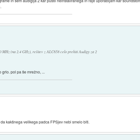
grame in sem audigija 2 kar pustil neinstaliranega in raje uporabljam kar soundstorm
.
 MHz (na 2.4 GHz), rešitev z ALC658 celo prehiti Audigy za 2
 grlo. pol pa še mrežno, ...
 da kakšnega velikega padca FPSjev nebi smelo biti.