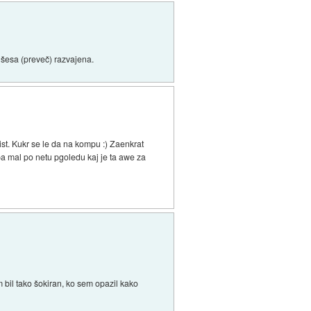
ušesa (preveč) razvajena.
st. Kukr se le da na kompu :) Zaenkrat
pa mal po netu pgoledu kaj je ta awe za
m bil tako šokiran, ko sem opazil kako