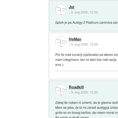
Jst
::
9. avg 2005, 12:53
Sploh je pa Audigy 2 Platinum zanimiva zar
HeMan
::
9. avg 2005, 13:39
Pol če maš zunanji ojačevalec pa stereo zv
mam integrirano, ker mi stari live neki serj
ena :)
Roadkill
::
9. avg 2005, 13:39
Zakaj še noben ni omenil, da je glavna razli
Meni se jebe, če bi mi zaradi audigyja izris
gnile so on boarg kartice, da nisem moral vrj
Pa sploh audiofil nisem.