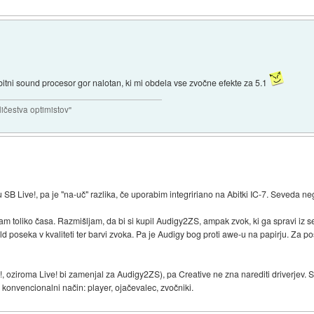
tni sound procesor gor nalotan, ki mi obdela vse zvočne efekte za 5.1
ičestva optimistov"
B Live!, pa je "na-uč" razlika, če uporabim integririano na Abitki IC-7. Seveda neg
 imam toliko časa. Razmišljam, da bi si kupil Audigy2ZS, ampak zvok, ki ga spravi i
oseka v kvaliteti ter barvi zvoka. Pa je Audigy bog proti awe-u na papirju. Za post
!, oziroma Live! bi zamenjal za Audigy2ZS), pa Creative ne zna narediti driverjev. 
konvencionalni način: player, ojačevalec, zvočniki.