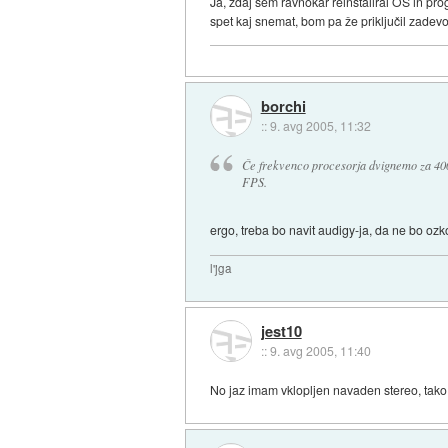
Ja, zdaj sem ravnokar reinstaliral OS in pro
spet kaj snemat, bom pa že priključil zadevo
borchi
::
9. avg 2005, 11:32
Če frekvenco procesorja dvignemo za 400
FPS.
ergo, treba bo navit audigy-ja, da ne bo ozko
l'jga
jest10
::
9. avg 2005, 11:40
No jaz imam vklopljen navaden stereo, tako