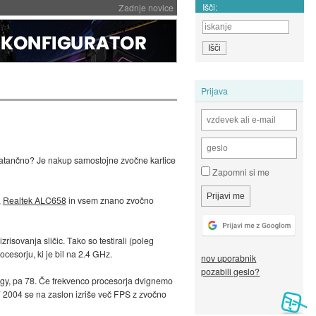
Išči:
Zadnje novice
Prijava
 natančno? Je nakup samostojne zvočne kartice
Zapomni si me
,
Realtek ALC658
in vsem znano zvočno
risovanja sličic. Tako so testirali (poleg
ocesorju, ki je bil na 2.4 GHz.
nov uporabnik
pozabili geslo?
digy, pa 78. Če frekvenco procesorja dvignemo
T 2004 se na zaslon izriše več FPS z zvočno