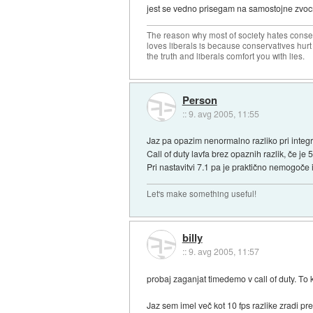
jest se vedno prisegam na samostojne zvocne
The reason why most of society hates conse
loves liberals is because conservatives hurt
the truth and liberals comfort you with lies.
Person
::
9. avg 2005, 11:55
Jaz pa opazim nenormalno razliko pri integr
Call of duty lavfa brez opaznih razlik, če je 5
Pri nastavitvi 7.1 pa je praktično nemogoče i
Let's make something useful!
billy
::
9. avg 2005, 11:57
probaj zaganjat timedemo v call of duty. To 
Jaz sem imel več kot 10 fps razlike zradi p