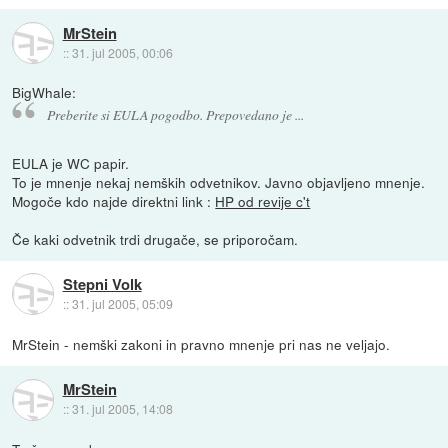
MrStein
::
31. jul 2005, 00:06
BigWhale:
Preberite si EULA pogodbo. Prepovedano je ...
EULA je WC papir.
To je mnenje nekaj nemških odvetnikov. Javno objavljeno mnenje.
Mogoče kdo najde direktni link :
HP od revije c't
Če kaki odvetnik trdi drugače, se priporočam.
Stepni Volk
::
31. jul 2005, 05:09
MrStein - nemški zakoni in pravno mnenje pri nas ne veljajo.
MrStein
::
31. jul 2005, 14:08