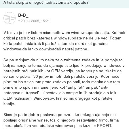
A tista skripta omogoči tudi avtomatski update?
B-D_
::
29. jul 2005, 15:21
V bistvu je to v tistem microsoftowem windowsupdate sajtu. Kot nek
critical patch brez katerega windowsupdate ne deluje več. Potem
ko ta patch inštaliraš ti pa teži s tem da morš met genuine
windowse da lahko downloadaš naprej patche.
Se pa strinjam da ni to neka zelo zahtevna zadeva in je pomoje to
bolj namenjeno temu, da ujamejo tiste ljudi ki prodajajo windowse v
narejenih računalnikih kot OEM verzijo, na koncu pa se izkaže da
so samo pobrali 30 jurjev in notri dali piratsko verzijo. Kdor hoče
piratirat bo s tleskom prsta zadevo polomil, toda menim da v tem
primeru to sploh ni namenjeno kot "antipirati" ampak "anti-
nategovalni-trgovci", ki sestavljajo compe in jih prodajajo s fejk
OEM različicami Windowsov, ki niso nič drugega kot piratske
kopije.
Sicer je pa to dobra poslovna poteza... ko nekoga ujamejo mu
pošljejo originalne winse, tožijo njegovo sestavljalno firmo, firma
mora plačati za vse piratske windowse plus kazni = PROFIT.