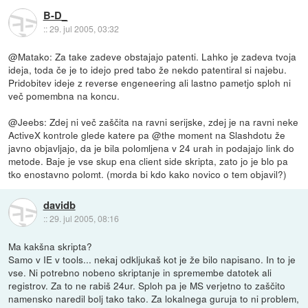
B-D_
::
29. jul 2005, 03:32
@Matako: Za take zadeve obstajajo patenti. Lahko je zadeva tvoja
ideja, toda če je to idejo pred tabo že nekdo patentiral si najebu.
Pridobitev ideje z reverse engeneering ali lastno pametjo sploh ni
več pomembna na koncu.
@Jeebs: Zdej ni več zaščita na ravni serijske, zdej je na ravni neke
ActiveX kontrole glede katere pa @the moment na Slashdotu že
javno objavljajo, da je bila polomljena v 24 urah in podajajo link do
metode. Baje je vse skup ena client side skripta, zato jo je blo pa
tko enostavno polomt. (morda bi kdo kako novico o tem objavil?)
davidb
::
29. jul 2005, 08:16
Ma kakšna skripta?
Samo v IE v tools... nekaj odkljukaš kot je že bilo napisano. In to je
vse. Ni potrebno nobeno skriptanje in spremembe datotek ali
registrov. Za to ne rabiš 24ur. Sploh pa je MS verjetno to zaščito
namensko naredil bolj tako tako. Za lokalnega guruja to ni problem,