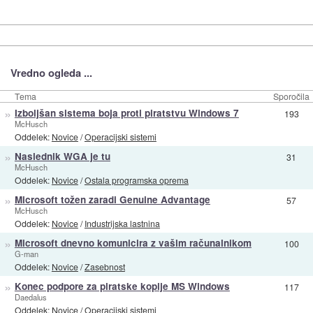
Vredno ogleda ...
Tema
Sporočila
»
Izboljšan sistema boja proti piratstvu Windows 7
193
McHusch
Oddelek:
Novice
/
Operacijski sistemi
»
Naslednik WGA je tu
31
McHusch
Oddelek:
Novice
/
Ostala programska oprema
»
Microsoft tožen zaradi Genuine Advantage
57
McHusch
Oddelek:
Novice
/
Industrijska lastnina
»
Microsoft dnevno komunicira z vašim računalnikom
100
G-man
Oddelek:
Novice
/
Zasebnost
»
Konec podpore za piratske kopije MS Windows
117
Daedalus
Oddelek:
Novice
/
Operacijski sistemi