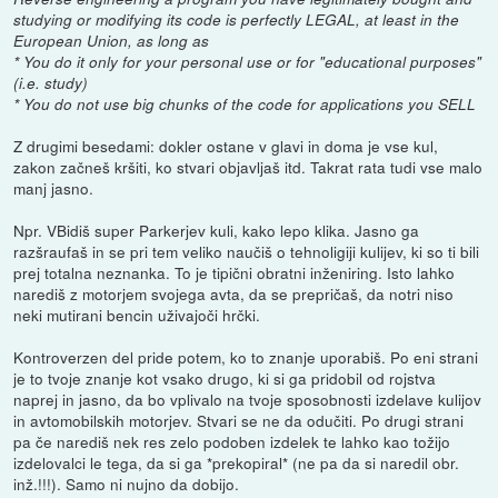
studying or modifying its code is perfectly LEGAL, at least in the
European Union, as long as
* You do it only for your personal use or for "educational purposes"
(i.e. study)
* You do not use big chunks of the code for applications you SELL
Z drugimi besedami: dokler ostane v glavi in doma je vse kul,
zakon začneš kršiti, ko stvari objavljaš itd. Takrat rata tudi vse malo
manj jasno.
Npr. VBidiš super Parkerjev kuli, kako lepo klika. Jasno ga
razšraufaš in se pri tem veliko naučiš o tehnoligiji kulijev, ki so ti bili
prej totalna neznanka. To je tipični obratni inženiring. Isto lahko
narediš z motorjem svojega avta, da se prepričaš, da notri niso
neki mutirani bencin uživajoči hrčki.
Kontroverzen del pride potem, ko to znanje uporabiš. Po eni strani
je to tvoje znanje kot vsako drugo, ki si ga pridobil od rojstva
naprej in jasno, da bo vplivalo na tvoje sposobnosti izdelave kulijov
in avtomobilskih motorjev. Stvari se ne da odučiti. Po drugi strani
pa če narediš nek res zelo podoben izdelek te lahko kao tožijo
izdelovalci le tega, da si ga *prekopiral* (ne pa da si naredil obr.
inž.!!!). Samo ni nujno da dobijo.