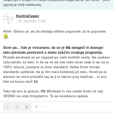
zgoraj je tretji odstavek)
KontraCepec
::
25. avg 2005, 21:22
Ahhh. Glavno je, da že obstaja odličen popravek za te popravke
Sicer pa... itak je veleznano, da se je M$ obogatil in dosegel
tako prevlado predvsem s slabo zaščito svojega programja.
Piratski windowsi so se razpasli po vseh kotičkih sveta. Na vsakem
računalniku so tekli. In če se ve da ima neko stvar vsak in se na to
100% računa, postane ta stvar standard. Velike firme morajo
standarde upštevat, da je čim manj kolobocij pri delu, hkrati pa si
wareza ne more privoščit saj se ji to slej ko prej maščuje... in evo
kdo na koncu služi $$
Tako da eno je gotovo. M$ Windows in vse ostalo bodo za rajo
VEDNO na voljo brezplačno. To se enostavno splača.
3
»
«
1
2