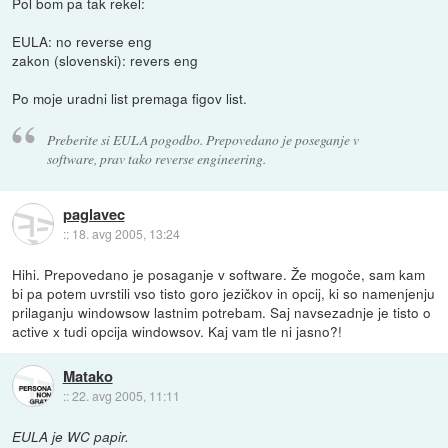
Pol bom pa tak rekel:
EULA: no reverse eng
zakon (slovenski): revers eng
Po moje uradni list premaga figov list.
Preberite si EULA pogodbo. Prepovedano je poseganje v
software, prav tako reverse engineering.
paglavec
::
18. avg 2005, 13:24
Hihi. Prepovedano je posaganje v software. Že mogoče, sam kam
bi pa potem uvrstili vso tisto goro jezičkov in opcij, ki so namenjenju
prilaganju windowsow lastnim potrebam. Saj navsezadnje je tisto o
active x tudi opcija windowsov. Kaj vam tle ni jasno?!
Matako
::
22. avg 2005, 11:11
EULA je WC papir.